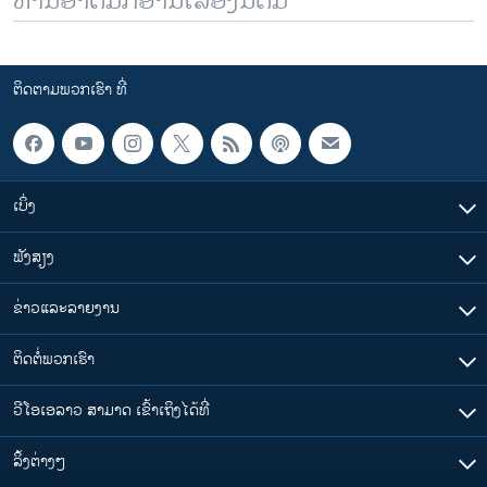
ທ່ານອາດມັກອ່ານເລື້ອງນີ້ຕື່ມ
ຕິດຕາມພວກເຮົາ ທີ່
ເບິ່ງ
ຟັງສຽງ
ຂ່າວແລະລາຍງານ
ຕິດຕໍ່ພວກເຮົາ
ວີໂອເອລາວ ສາມາດ ເຂົ້າເຖິງໄດ້ທີ່
​ລິ້ງ​ຕ່າງໆ