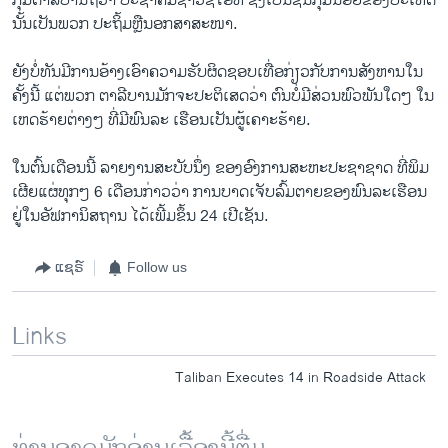
ກຸ່ມຕາລີບານຖືວ່າ ປະຊາຄົມຊາວຊີໄອທ໌ ຊຶ່ງເປັນຊົນກຸ່ມນ້ອຍຂອງປະເທດ
ນັ້ນເປັນພວກ ປະຖິ້ມຫຼືນອກສາສະໜາ.
ຍັງບໍ່ທັນມີການອ້າງເອົາຄວາມຮັບຜິດຊອບເທື່ອກ່ຽວກັບການສັງຫານໃນ
ຄັ້ງນີ້ ແຕ່ພວກ ຕາລີບານມັກຈະປະຕິເສດວ່າ ຕົນບໍ່ມີສ່ວນພົວພັນໃດໆ ໃນ
ເຫດຮ້າຍຕ່າງໆ ທີ່ມີພົນລະ ເຮືອນເປັນຜູ້ເຄາະຮ້າຍ.
ໃນຕົ້ນເດືອນນີ້ ລາຍງານສະບັບນຶ່ງ ຂອງອົງການສະຫະປະຊາຊາດ ທີ່ພິມ
ເຜີຍແຜ່ທຸກໆ 6 ເດືອນກ່າວວ່າ ການບາດເຈັບລົ້ມຕາຍຂອງພົນລະເຮືອນ
ຢູ່ໃນອັຟການິສຖານ ໄດ້ເພີ້ມຂຶ້ນ 24 ເປີເຊັນ.
ແຊຣ໌
Follow us
Links
Taliban Executes 14 in Roadside Attack