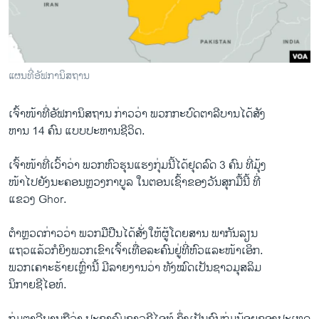
ວິທະຍາສາດ-ເທັກໂນໂລຈີ
ທຸລະກິດ
ພາສາອັງກິດ
ແຜນທີ່ອັຟການິສຖານ
ວີດີໂອ
ເຈົ້າໜ້າທີ່ອັຟການິສຖານ ກ່າວວ່າ ພວກກະບົດຕາລີບານໄດ້ສັງ
ສຽງ
ຫານ 14 ຄົນ ແບບປະຫານຊີວິດ.
ລາຍການກະຈາຍສຽງ
ຕິດຕາມພວກເຮົາ ທີ່
ເຈົ້າໜ້າທີ່ເວົ້າວ່າ ພວກຫົວຮຸນແຮງກຸ່ມນີ້ໄດ້ຢຸດລົດ 3 ຄົນ ທີ່ມຸ້ງ
ລາຍງານ
ໜ້າໄປຍັງນະຄອນຫຼວງກາບູລ ໃນຕອນເຊົ້າຂອງວັນສຸກມື້ນີ້ ທີ່
ແຂວງ Ghor.
ພາສາຕ່າງໆ
ຕຳຫຼວດກ່າວວ່າ ພວກມືປືນໄດ້ສັ່ງໃຫ້ຜູ້ໂດຍສານ ພາກັນລຽນ
ແຖວແລ້ວກໍຍິງພວກເຂົາເຈົ້າເທື່ອລະຄົນຢູ່ທີ່ຫົວແລະໜ້າເອິກ.
ພວກເຄາະຮ້າຍເຫຼົ່ານີ້ ມີລາຍງານວ່າ ທັງໝົດເປັນຊາວມຸສລິມ
ນິກາຍຊີໄອທ໌.