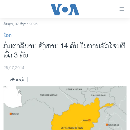
ລິ້ງ
ສຳຫລັບ
ເຂົ້າ
ວັນສຸກ, 07 ສິງຫາ 2026
ຫາ
ໂຮມເພຈ
ໂລກ
ຂ້າມ
ລາວ
ກຸ່ມຕາລີບານ ສັງຫານ 14 ຄົນ ໃນການລັດໂຈມຕີ
ຂ້າມ
ອາເມຣິກາ
ລົດ 3 ຄັນ
ຂ້າມ
ໄປ
ການເລືອກຕັ້ງ ປະທານາທີບໍດີ ສະຫະລັດ 2024
ຫາ
25,07,2014
ຂ່າວ​ຈີນ
ຊອກ
ແຊຣ໌
ຄົ້ນ
ໂລກ
ເອເຊຍ
ອິດສະຫຼະພາບດ້ານການຂ່າວ
ຊີວິດຊາວລາວ
ຊຸມຊົນຊາວລາວ