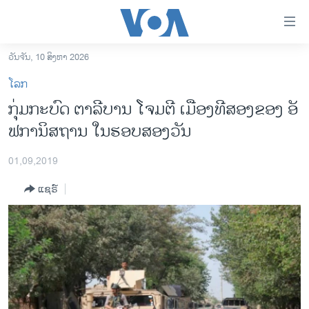
ລິ້ງ
ສຳຫລັບ
ເຂົ້າ
ວັນຈັນ, 10 ສິງຫາ 2026
ຫາ
ໂຮມເພຈ
ໂລກ
ຂ້າມ
ລາວ
ກຸ່ມ​ກະ​ບົດ ຕາ​ລີ​ບານ ໂຈມ​ຕີ ເມືອງ​ທີສອງ​ຂອງ ອັ​
ຂ້າມ
ອາເມຣິກາ
ຟ​ກາ​ນິ​ສ​ຖານ ໃນ​ຮອບສອງວັນ
ຂ້າມ
ໄປ
ການເລືອກຕັ້ງ ປະທານາທີບໍດີ ສະຫະລັດ 2024
ຫາ
01,09,2019
ຂ່າວ​ຈີນ
ຊອກ
ແຊຣ໌
ຄົ້ນ
ໂລກ
ເອເຊຍ
ອິດສະຫຼະພາບດ້ານການຂ່າວ
ຊີວິດຊາວລາວ
ຊຸມຊົນຊາວລາວ