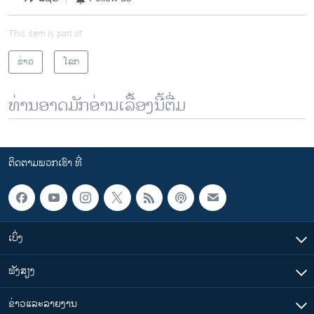
This item is part of
ຂ່າວ
ໂລກ
ທ່ານອາດມັກອ່ານເລື້ອງນີ້ຕື່ມ
ຕິດຕາມພວກເຮົາ ທີ່
ເບິ່ງ
ຟັງສຽງ
ຂ່າວແລະລາຍງານ