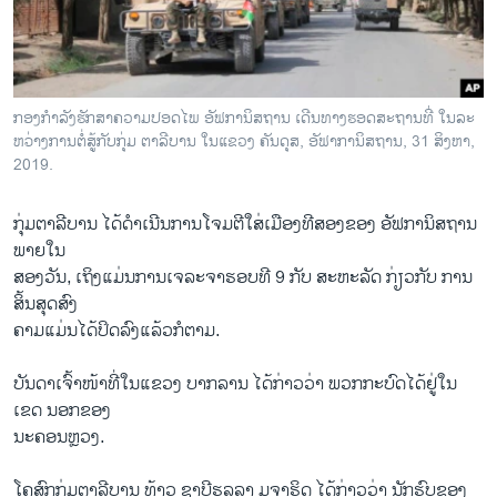
ວິທະຍາສາດ-ເທັກໂນໂລຈີ
ທຸລະກິດ
ພາສາອັງກິດ
ກອງ​ກຳ​ລັງ​ຮັກ​ສາ​ຄວາມ​ປອດ​ໄພ ອັ​ຟ​ກາ​ນິ​ສ​ຖານ ເດີນ​ທາງ​ຮອດ​ສະ​ຖານ​ທີ່ ໃນ​ລະ​
ວີດີໂອ
ຫວ່າງ​ການ​ຕໍ່​ສູ້​ກັບ​ກຸ່ມ ຕາ​ລີ​ບານ ໃນແຂວງ ຄັນ​ດຸ​ສ, ອັ​ຟາ​ກາ​ນິ​ສ​ຖານ, 31 ສິງ​ຫາ,
2019.
ສຽງ
ກຸ່ມ​ຕາ​ລີ​ບານ ໄດ້​ດຳ​ເນີນ​ການ​ໂຈມ​ຕີ​ໃສ່​ເມືອງ​ທີ​ສອງ​ຂອງ ອັ​ຟ​ກາ​ນິ​ສ​ຖ​ານ
ລາຍການກະຈາຍສຽງ
ຕິດຕາມພວກເຮົາ ທີ່
ພາຍ​ໃນ​
ລາຍງານ
ສອງວັນ, ເຖິງແມ່ນການເຈລະຈາຮອບທີ 9 ກັບ ສະຫະລັດ ກ່ຽວກັບ ການ
ສິ້ນສຸດສົງ
ຄາມແມ່ນໄດ້ປິດລົງແລ້ວກໍຕາມ.
ພາສາຕ່າງໆ
ບັນ​ດາ​ເຈົ້າ​ໜ້າ​ທີ່​ໃນ​ແຂວງ ບາກ​ລານ ໄດ້​ກ່າວ​ວ່າ ພວກ​ກະ​ບົດ​ໄດ້​ຢູ່​ໃນ​
ເຂດ ນອກ​ຂອງ​
ນະຄອນຫຼວງ.
ໂຄ​ສົກ​ກຸ່ມ​ຕາ​ລີ​ບານ ທ້າວ ຊາ​ບີ​ຮູ​ລ​ລາ ມູ​ຈາ​ຮິດ ໄດ້​ກ່າວ​ວ່າ ນັກ​ຮົບ​ຂອງ​