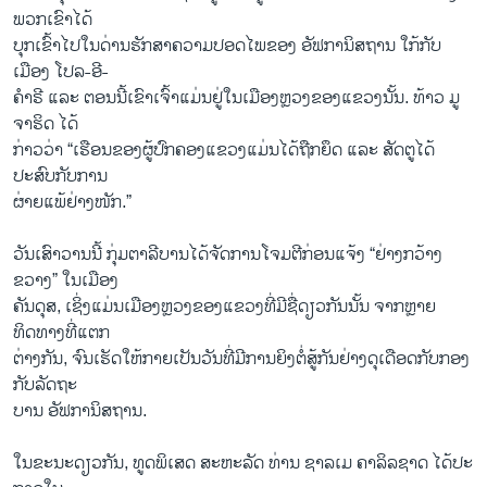
ພວກ​ເຂົາ​ໄດ້
ບຸກເຂົ້າໄປໃນດ່ານຮັກສາຄວາມປອດໄພຂອງ ອັຟການິສຖານ ໃກ້ກັບ
ເມືອງ ໂປລ-ອີ-
ຄຳຣີ ແລະ ຕອນນີ້ເຂົາເຈົ້າແມ່ນຢູ່ໃນເມືອງຫຼວງຂອງແຂວງນັ້ນ. ທ້າວ ມູ
ຈາຮິດ ໄດ້
ກ່າວວ່າ “ເຮືອນຂອງຜູ້ປົກຄອງແຂວງແມ່ນໄດ້ຖືກຍຶດ ແລະ ສັດຕູໄດ້
ປະສົບກັບການ
ຜ່າຍແພ້ຢ່າງໜັກ.”
ວັນ​ເສົາ​ວານນີ້ ກຸ່ມ​ຕາ​ລີ​ບານ​ໄດ້​ຈັດ​ການ​ໂຈມ​ຕີ​ກ່ອນ​ແຈ້ງ “ຢ່າງກວ້າງ​
ຂວາງ” ໃນ​ເມືອງ
ຄັນດຸສ, ເຊິ່ງແມ່ນເມືອງຫຼວງຂອງແຂວງທີ່ມີຊື່ດຽວກັນນັ້ນ ຈາກຫຼາຍ
ທິດທາງທີ່ແຕກ
ຕ່າງກັນ, ຈົນເຮັດໃຫ້ກາຍເປັນວັນທີ່ມີການຍິງຕໍ່ສູ້ກັນຢ່າງດຸເດືອດກັບກອງ
ກັບລັດຖະ
ບານ ອັຟການິສຖານ.
ໃນ​ຂະ​ນະ​ດຽວ​ກັນ, ທູດ​ພິ​ເສດ ສະ​ຫະ​ລັດ ທ່ານ ຊ​າ​ລ​ເມ ຄາ​ລິ​ລ​ຊາດ ໄດ້​ປະ​