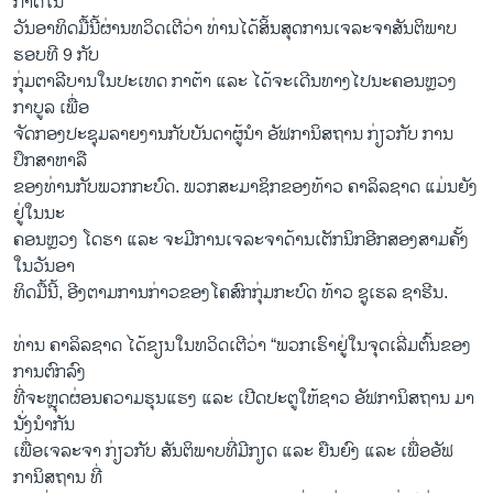
ກາດ​ໃນ​
ວັນອາທິດມື້ນີ້ຜ່ານທວິດເຕີວ່າ ທ່ານໄດ້ສິ້ນສຸດການເຈລະຈາສັນຕິພາບ
ຮອບທີ 9 ກັບ
ກຸ່ມຕາລີບານໃນປະເທດ ກາຕ້າ ແລະ ໄດ້ຈະເດີນທາງໄປນະຄອນຫຼວງ
ກາບູລ ເພື່ອ
ຈັດກອງປະຊຸມລາຍງານກັບບັນດາຜູ້ນຳ ອັຟການິສຖານ ກ່ຽວກັບ ການ
ປຶກສາຫາລື
ຂອງທ່ານກັບພວກກະບົດ. ພວກສະມາຊິກຂອງທ້າວ ຄາລິລຊາດ ແມ່ນຍັງ
ຢູ່ໃນນະ
ຄອນຫຼວງ ໂດຮາ ແລະ ຈະມີການເຈລະຈາດ້ານເຕັກນິກອີກສອງສາມຄັ້ງ
ໃນວັນອາ
ທິດມື້ນີ້, ອີງຕາມການກ່າວຂອງໂຄສົກກຸ່ມກະບົດ ທ້າວ ຊູເຮລ ຊາຮີນ.
ທ່ານ ຄາ​ລິ​ລ​ຊາດ ໄດ້​ຂຽນ​ໃນ​ທວິດ​ເຕີວ່າ “ພວກ​ເຮົາ​ຢູ່​ໃນ​ຈຸດ​ເລີ່ມ​ຕົ້ນ​ຂອງ​
ການ​ຕົກ​ລົງ​
ທີ່ຈະຫຼຸດຜ່ອນຄວາມຮຸນແຮງ ແລະ ເປີດປະຕູໃຫ້ຊາວ ອັຟການິສຖານ ມາ
ນັ່ງນຳກັນ
ເພື່ອເຈລະຈາ ກ່ຽວກັບ ສັນຕິພາບທີ່ມີກຽດ ແລະ ຍືນຍົງ ແລະ ເພື່ອອັຟ
ການິສຖານ ທີ່