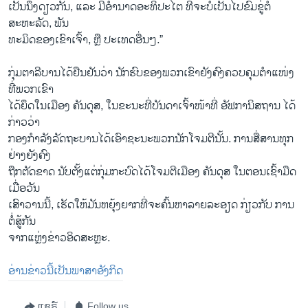
ເປັນນຶ່ງດຽວກັນ, ແລະ ມີອຳນາດອະທິປະໄຕ ທີ່ຈະບໍ່ເປັນໄປຂົ່ມຂູ່ຕໍ່
ສະຫະລັດ, ພັນ
ທະມິດຂອງເຂົາເຈົ້າ, ຫຼື ປະເທດອື່ນໆ.”
ກຸ່​ມ​ຕາ​ລີ​ບານ​ໄດ້​ຢືນ​ຢັນ​ວ່າ ນັກ​ຮົບ​ຂອງ​ພວກ​ເຂົາ​ຍັງ​ຄົງ​ຄວບ​ຄຸມ​ຕຳ​ແໜ່ງ​
ທີ່​ພວກ​ເຂົາ​
ໄດ້ຍຶດໃນເມືອງ ຄັນດຸສ, ໃນຂະນະທີ່ບັນດາເຈົ້າໜ້າທີ່ ອັຟການິສຖານ ໄດ້
ກ່າວວ່າ
ກອງກຳລັງລັດຖະບານໄດ້ເອົາຊະນະພວກນັກໂຈມຕີນັ້ນ. ການສື່ສານທຸກ
ຢ່າງຍັງຄົງ
ຖືກຕັດຂາດ ນັບຕັ້ງແຕ່ກຸ່ມກະບົດໄດ້ໂຈມຕີເມືອງ ຄັນດຸສ ໃນຕອນເຊົ້າມືດ
ເມື່ອວັນ
ເສົາວານນີ້, ເຮັດໃຫ້ມັນຫຍຸ້ງຍາກທີ່ຈະຄົ້ນຫາລາຍລະອຽດ ກ່ຽວກັບ ການ
ຕໍ່ສູ້ກັນ
ຈາກແຫຼ່ງຂ່າວອິດສະຫຼະ.
ອ່ານ​ຂ່າວນີ້​ເປັນ​ພາ​ສາ​ອັງ​ກິດ
ແຊຣ໌
Follow us