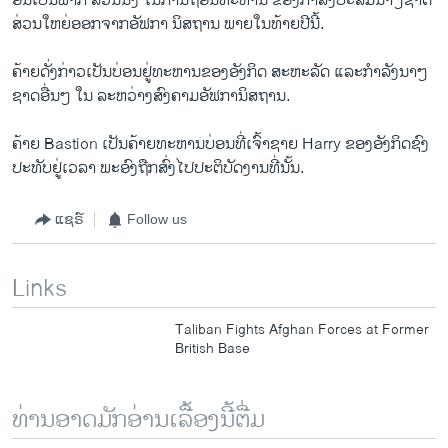
ອັນເປັນພາກ ສ່ວນນຶ່ງ ໃນການຖອນທະຫານ ຂອງກຳລັງປະສົມນາໆຊາດ
ສ່ວນໃຫຍ່ອອກຈາກອັຟກາ ນິສຖານ ພາຍໃນທ້າຍປີນີ້.
ຄ້າຍດັ່ງກ່າວເປັນບ່ອນຢູ່ທະຫານຂອງອັງກິດ ສະຫະລັດ ແລະກຳລັງນາໆ
ຊາດອື່ນໆ ໃນ ລະຫວ່າງສົງຄາມອັຟການິສຖານ.
ຄ້າຍ Bastion ເປັນຄ້າຍທະຫານບ່ອນທີ່ເຈົ້າຊາຍ Harry ຂອງອັງກິດຊົງ
ປະທັບຢູ່ເວລາ ພະອົງຖືກສົ່ງໄປປະຕິບັດງານທີ່ນັ້ນ.
ແຊຣ໌
Follow us
Links
Taliban Fights Afghan Forces at Former
British Base
ທ່ານອາດມັກອ່ານເລື້ອງນີ້ຕື່ມ