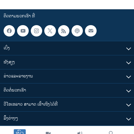
ຕິດຕາມພວກເຮົາ ທີ່
ເບິ່ງ
ຟັງສຽງ
ຂ່າວແລະລາຍງານ
ຕິດຕໍ່ພວກເຮົາ
ວີໂອເອລາວ ສາມາດ ເຂົ້າເຖິງໄດ້ທີ່
​ລິ້ງ​ຕ່າງໆ
ສົດ
ຕາມເວລາໃນລາວ