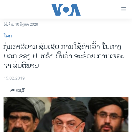
ລິ້ງ
ສຳຫລັບ
ເຂົ້າ
ວັນຈັນ, 10 ສິງຫາ 2026
ຫາ
ໂຮມເພຈ
ໂລກ
ຂ້າມ
ລາວ
ກຸ່ມ​ຕາ​ລີ​ບານ ຊົມ​ເຊີຍ ການ​ໃຊ້​ຄຳ​ເວົ້າ ໃນ​ທາງ
ຂ້າມ
ອາເມຣິກາ
ບວກ ຂອງ ປ. ທ​ຣຳ ​ນັ້ນ​ວ່າ ຈະ​ຊ່ວຍ ການ​ເຈ​ລະ​
ຂ້າມ
ໄປ
ການເລືອກຕັ້ງ ປະທານາທີບໍດີ ສະຫະລັດ 2024
ຈາ ສັນ​ຕິ​ພາບ
ຫາ
ຂ່າວ​ຈີນ
ຊອກ
15,02,2019
ຄົ້ນ
ໂລກ
ແຊຣ໌
ເອເຊຍ
ອິດສະຫຼະພາບດ້ານການຂ່າວ
ຊີວິດຊາວລາວ
ຊຸມຊົນຊາວລາວ