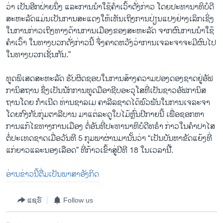
ວ່າ ເປັນອີກ​ຝ່າຍ​ນຶ່ງ ແລະ​ການ​ນຳ​ໃຊ້​ຄຳ​ເວົ້າ​ດັ່ງ​ກ່າວ ໂດຍ​ປະ​ທາ​ນາ​ທິ​ບໍ​ດີ​
ສະ​ຫະ​ລັດແມ່ນ​ເປັນ​ການ​ສະ​ແດງ​ໃຫ້​ເຫັນ​ເຖິງ​ການ​ປ່ຽນ​ແປງ​ຢ່າງ​ເລິກ​ເຊິ່ງ
ໃນ​ການ​ກ່າວເຖິງ​ທາງ​ດ້ານ​ການ​ເມືອງ​ຂອງ​ສະ​ຫະ​ລັດ ຈາກ​ຜົນ​ການ​ນຳ​ໃຊ້​
ຄຳ​ເວົ້າ ​ໃນ​ທາງບວກ​ດັ່ງ​ກ່າວນີ້​ ຈຶ່ງຄາດ​ຫວັງ​ວ່າ​ການ​ເຈ​ລະ​ຈາ​ຈະ​ມີ​ຜົນ​ໄປ​
ໃນ​ທາງບວກ​ເຊັ່ນກັນ.”
ທູດ​ພິ​ເສດ​ສະ​ຫະ​ລັດ ຮັບ​ຜິດ​ຊອບ​ໃນ​ການ​ສ້າງ​ຄວາມ​ປອງດອງ​ຊາດ​ຢູ່​ອັ​ຟ​
ການິ​ສ​ຖານ ​ຊຶ່ງ​ເປັນ​ນັກ​ການ​ທູດ​ມື​ອາ​ຊີບ​ອະ​ວຸ​ໂສທີ່​ເປັນ​ຊາວ​ອັ​ຟ​ກາ​ນິ​ສ​
ຖານ​ໂດຍ ກຳ​ເນີດ ທ່ານຊາ​ລ​ເມ ຄາ​ລີ​ລ​ຊາດໄດ້​ພົວ​ພັນ​ໃນ​ການ​ເຈ​ລະ​ຈາ​
ໂດຍ​ກົງ​ກັບ​ກຸ່ມ​ຕາ​ລີ​ບານ ​ມາແຕ່​ລະ​ດູ​ໃບ​ໄມ້​ຫຼົ່ນ​ປີ​ກາຍນີ້ ເພື່ອ​ຊອກ​ຫາ​
ການ​ແກ້​ໄຂ​ທາງ​ການເມືອງ ຕໍ່​ອັນ​ທີ່​ປະ​ທາ​ນາ​ທິ​ບໍ​ດີ​ທ​ຣຳ​ ກ່າວ​ໃນ​ຄຳ​ປາ​ໄສ​
ຕໍ່​ປະ​ເທດ​ຊາດ​ເມື່ອ​ວັນທີ 5 ກຸມ​ພາ​ຜ່ານ​ມານັ້ນ​ວ່າ “ເປັນ​ບັນ​ຫາ​ຂັດ​ແຍ້ງ​ທີ່​
ແກ່​ຍາວ​ແລະ​ນອງ​ເລືອດ” ທີ່​ກ້າວ​ເຂົ້າ​ສູ່​ປີ​ທີ 18 ໃນ​ເວ​ລານີ້.ໍ
ອ່ານ​ຂ່າວນີ້​ຕື່ມ​ເປັນ​ພາ​ສາ​ອັງ​ກິດ
ແຊຣ໌
Follow us