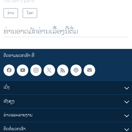
This item is part of
ຂ່າວ
ໂລກ
ທ່ານອາດມັກອ່ານເລື້ອງນີ້ຕື່ມ
ຕິດຕາມພວກເຮົາ ທີ່
ເບິ່ງ
ຟັງສຽງ
ຂ່າວແລະລາຍງານ
ຕິດຕໍ່ພວກເຮົາ