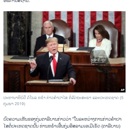
ອັ​ຟ​ກາ​ນິ​ສ​ຖານ.
​ປະ​ທາ​ນາ​ທິ​ບໍ​ດີ ດໍ​ໂນ​ລ ທ​ຣຳ ກ່າວ​ຄຳ​ປາ​ໄສ ຕໍ່​ລັດ​ຖະ​ສະ​ພາ ແລະ​ປະ​ເທດ​ຊາດ (5
ກຸມ​ພາ 2019)
ບົດ​ຄວາມ​ເຫັນ​ຂອງ​ກຸ່ມ​ຕາ​ລີ​ບານ​ກ່າວ​ວ່າ “ໃນ​ລະ​ຫວ່າງ​ການ​ກ່າວ​ຄຳ​ປາ​
ໄສ​ຕໍ່​ປະ​ເທດ​ຊາດນັ້ນ ທ່ານ​ທ​ຣຳ​ເອີ້ນ​ກຸ່ມ​ອິ​ສ​ລາມ​ເອ​ເມີ​ເຣັດ (ຕາ​ລີ​ບານ)