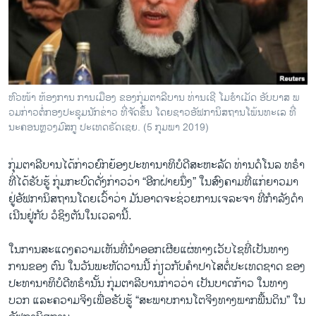
ວິທະຍາສາດ-ເທັກໂນໂລຈີ
ທຸລະກິດ
ພາສາອັງກິດ
ວີດີໂອ
ຫົວ​ໜ້າ ຫ້ອງ​ການ​ ການ​ເມືອງ ຂອງ​ກຸ່ມ​ຕາ​ລີ​ບານ ທ່ານ​ເຊີ ໂມ​ຮຳ​ເມັດ ອັບ​ບາ​ສ ພ​
ສຽງ
ວມ​ກ່າວ​ຕໍ່​ກອງ​ປະ​ຊຸມ​ນັກ​ຂ່າວ ທີ່​ຈັດ​ຂຶ້ນ ໂດຍ​ຊາວ​ອັ​ຟ​ການ​ິ​ສ​ຖານ​ໂພ້ນ​ທະ​ເລ ທີ່​
ນະ​ຄອນ​ຫຼວງ​ມົ​ສ​ກູ ປະ​ເທດ​ຣັດ​ເຊຍ. (5 ກຸມ​ພາ 2019)
ລາຍການກະຈາຍສຽງ
ຕິດຕາມພວກເຮົາ ທີ່
ກຸ່ມ​ຕາ​ລີ​ບາ​ນ​ໄດ້​ກ່າວ​ຍົກ​ຍ້ອງ​ປະ​ທາ​ນາ​ທິ​ບໍ​ດີ​ສະ​ຫະ​ລັດ ທ່ານ​ດໍ​ໂນ​ລ ທ​ຣຳ
ລາຍງານ
ທີ່​ໄດ້​ຮັບ​ຮູ້ ​ກຸ່ມ​ກະ​ບົດ​ດັ່ງ​ກ່າວ​ວ່າ “ອີກ​ຝ່າຍ​ນຶ່ງ” ໃນ​ສົງ​ຄາມ​ທີ່​ແກ່​ຍາວ​ມາ ​
ຢູ່​ອັ​ຟ​ກາ​ນິ​ສ​ຖານໂດຍ​ເວົ້າ​ວ່າ ມັນ​ອາດ​ຈະ​ຊ່ວຍ​ການ​ເຈ​ລະ​ຈາ ​ທີ່​ກຳ​ລັງ​ດຳ​
ເນີນ​ຢູ່​ກັບ ​ວໍ​ຊິງ​ຕັນ​ໃນ​ເວ​ລານີ້.
ພາສາຕ່າງໆ
ໃນ​ການ​ສະ​ແດງ​ຄວາມ​ເຫັນທີ່​ນຳ​ອອກ​ເຜີຍ​ແຜ່​ທາງ​ເວັບ​ໄຊ​ທີ່​ເປັນ​ທາງ​
ການຂອງ ​ຕົນ​ ໃນ​ວັນ​ພະ​ຫັດ​ວານນີ້ ກ່ຽວ​ກັບ​ຄຳ​ປາ​ໄສ​ຕໍ່​ປະ​ເທດ​ຊາດ ຂອງ​
ປະ​ທາ​ນາ​ທິ​ບໍ​ດີ​ທ​ຣຳ​ນັ້ນ ກຸ່ມ​ຕາ​ລີ​ບານ​ກ່າວ​ວ່າ ເປັນ​ບາດ​ກ້າວ​ ໃນ​ທາງ
ບວກ ແລະ​ຄວາມຈິງ​ເພື່ອຮັບ​ຮູ້ “ສະພາບ​ການ​ໂຕ​ຈິງ​ທາງ​ພາກ​ພື້ນ​ດິນ” ໃນ​