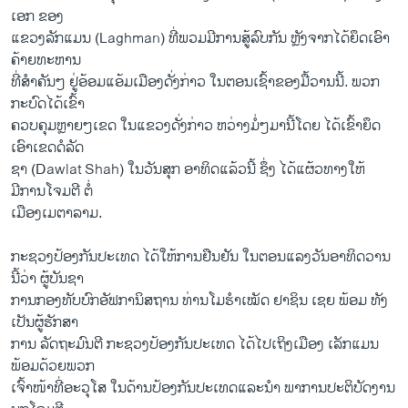
ເອກ ຂອງ
ແຂວງລັກແມນ (Laghman) ທີ່ພວມມີການສູ້ລົບກັນ ຫຼັງຈາກໄດ້ຍຶດເອົາ
ຄ້າຍທະຫານ
ທີ່ສຳຄັນໆ ຢູ່ອ້ອມແອ້ມເມືອງດັ່ງກ່າວ ໃນຕອນເຊົ້າຂອງມື້ວານນີ້. ພວກ
ກະບົດໄດ້ເຂົ້າ
ຄວບຄຸມຫຼາຍໆເຂດ ໃນແຂວງດັ່ງກ່າວ ຫວ່າງມໍ່ໆມານີ້ໂດຍ ໄດ້ເຂົ້າຍຶດ
ເອົາເຂດດໍລັດ
ຊາ (Dawlat Shah) ໃນວັນສຸກ ອາທິດແລ້ວນີ້ ຊຶ່ງ ໄດ້ແຜ້ວທາງໃຫ້
ມີການໂຈມຕີ ຕໍ່
ເມືອງເມຕາລາມ.
ກະຊວງປ້ອງກັນປະເທດ ໄດ້ໃຫ້ການຢືນຢັນ ໃນຕອນແລງວັນອາທິດວານ
ນີ້ວ່າ ຜູ້ບັນຊາ
ການກອງທັບບົກອັຟການິສຖານ ທ່ານໂມຮຳເໝັດ ຢາຊິນ ເຊຍ ພ້ອມ ທັງ
ເປັນຜູ້ຮັກສາ
ການ ລັດຖະມົນຕີ ກະຊວງປ້ອງກັນປະເທດ ໄດ້ໄປເຖິງເມືອງ ເລັກແມນ
ພ້ອມດ້ວຍພວກ
ເຈົ້າໜ້າທີ່ອະວຸໂສ ໃນດ້ານປ້ອງກັນປະເທດແລະນຳ ພາການປະຕິບັດງານ