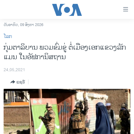
ລິ້ງ
ສຳຫລັບ
ເຂົ້າ
ວັນອາທິດ, 09 ສິງຫາ 2026
ຫາ
ໂຮມເພຈ
ໂລກ
ຂ້າມ
ລາວ
ກຸ່ມຕາລິບານ ພວມຂົ່ມຂູ່ ຕໍ່ເມືອງເອກແຂວງລັກ
ຂ້າມ
ອາເມຣິກາ
ແມນ ໃນອັຟການິສຖານ
ຂ້າມ
ໄປ
ການເລືອກຕັ້ງ ປະທານາທີບໍດີ ສະຫະລັດ 2024
ຫາ
24,05,2021
ຂ່າວ​ຈີນ
ຊອກ
ແຊຣ໌
ຄົ້ນ
ໂລກ
ເອເຊຍ
ອິດສະຫຼະພາບດ້ານການຂ່າວ
ຊີວິດຊາວລາວ
ຊຸມຊົນຊາວລາວ