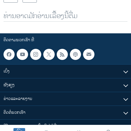
ທ່ານອາດມັກອ່ານເລື້ອງນີ້ຕື່ມ
ຕິດຕາມພວກເຮົາ ທີ່
ເບິ່ງ
ຟັງສຽງ
ຂ່າວແລະລາຍງານ
ຕິດຕໍ່ພວກເຮົາ
ວີໂອເອລາວ ສາມາດ ເຂົ້າເຖິງໄດ້ທີ່