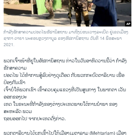
ວິທະຍາສາດ-ເທັກໂນໂລຈີ
ທຸລະກິດ
ພາສາອັງກິດ
ກຳລັງຮັກສາຄວາມປອດໄພອັຟານິສຖານ ມາເຖິງບ່ອນເວາງລະເບີດ ຢູ່ເຂດເມືອງ
ວີດີໂອ
ຊາກາ ດາຣາ ນະຄອນຫຼວງກາບູລ ຂອງອັຟການິສຖານ ວັນທີ 14 ພຶອສະພາ
2021.
ສຽງ
ພວກເຈົ້າໜ້າທີ່ຢູໃນອັຟການິສຖານ ກ່າວໃນວັນອາທິດວານນີ້ວ່າ ກຳລັງ
ລາຍການກະຈາຍສຽງ
ຕິດຕາມພວກເຮົາ ທີ່
ຮັກສາຄວາມ
ລາຍງານ
ປອດໄພ ໄດ້ທຳການສູ້ລົບຢ່າງດຸເດືອດ ກັບພວກກະບົດຕາລິບານ ເພື່ອ
ປ້ອງກັນເຂົາ
ເຈົ້າບໍ່ໃຫ້ພວກເຂົາ ເຂົ້າຄວບຄຸມແຂວງທີ່ເປັນສູນກາງ ໃນພາກຕາ ເວັນ
ພາສາຕ່າງໆ
ອອກຂອງປະ
ເທດ ໃນຂະນະທີ່ກຳລັງຂອງຕ່າງປະເທດພາຍໃຕ້ການນຳພາ ຂອງ
ສະຫະລັດ ພວມ
ຖອນອອກໄປ ຈາກປະເທດດັ່ງກ່າວ.
ພວກຕາລິບານໄດ້ບຸກເຂົ້າໄປໃກ້ເມືອງເມຕາລາມ (Mehtarlam) ເມືອງ