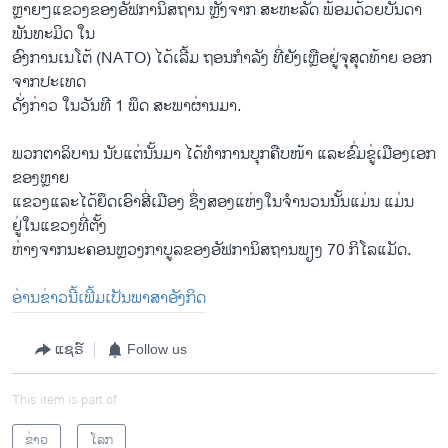
ຫຼາຍໆແຂວງຂອງອັຟການິສຖານ ຫຼັງຈາກ ສະຫະລັດ ພ້ອມດ້ວຍບັນດາ
ພັນທະມິດ ໃນ
ອົງການເນໂຕ້ (NATO) ໄດ້ເລີ້ມ ຖອນກຳລັງ ທີ່ຍັງເຫຼືອຢູ່ຈຸສຸດທ້າຍ ອອກ
ຈາກປະເທດ
ດັ່ງກ່າວ ໃນວັນທີ 1 ພຶດ ສະພາຜ່ານມາ.
ພວກຕາລິບານ ນັບແຕ່ນັ້ນມາ ໄດ້ທຳການບຸກຄືບໜ້າ ແລະຂົ່ມຂູ່ເມືອງເອກ
ຂອງຫຼາຍ
ແຂວງແລະໄດ້ຍຶດເອົາສີ່ເມືອງ ຊຶ່ງສອງແຫ່ງໃນຈຳນວນນັ້ນແມ່ນ ແມ່ນ
ຢູ່ໃນແຂວງທີ່ຕັ້ງ
ຫ່າງຈາກນະຄອນຫຼວງກາບູລຂອງອັຟການິສຖານພຽງ 70 ກິໂລແມັດ.
ອ່ານຂ່າວນີ້ເພີ້ມເປັນພາສາອັງກິດ
ແຊຣ໌
Follow us
This item is part of
ຂ່າວ
ໂລກ