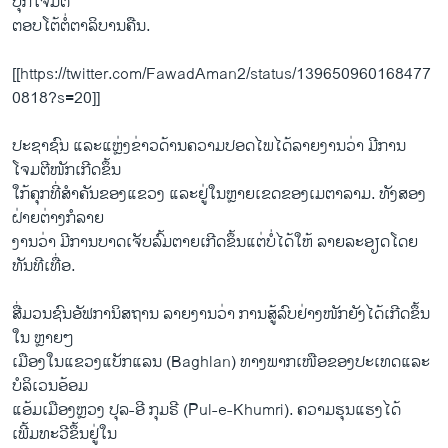
ບຸກໂຈມຕີ
ຕອບໂຕ້ຕໍ່ຕາລິບານຄືນ.
[[https://twitter.com/FawadAman2/status/139650960168477
0818?s=20]]
ປະຊາຊົນ ແລະແຫຼ່ງຂ່າວດ້ານຄວາມປອດໄພໄດ້ລາຍງານວ່າ ມີການ
ໂຈມຕີໜັກເກີດຂຶ້ນ
ໃກ້ຄຸກທີ່ສຳຄັນຂອງແຂວງ ແລະຢູ່ໃນຫຼາຍເຂດຂອງເມຕາລາມ. ທັງສອງ
ຝ່າຍຕ່າງກໍລາຍ
ງານວ່າ ມີການບາດເຈັບລົ້ມຕາຍເກີດຂຶ້ນແຕ່ບໍ່ໄດ້ໃຫ້ ລາຍລະອຽດໂດຍ
ທັນທີເທື່ອ.
ສື່ມວນຊົນອັຟການິສຖານ ລາຍງານວ່າ ການສູ້ລົບຢ່າງໜັກຍັງໄດ້ເກີດຂຶ້ນ
ໃນ ຫຼາຍໆ
ເມືອງໃນແຂວງແບັກແລນ (Baghlan) ທາງພາກເໜືອຂອງປະເທດແລະ
ບໍລິເວນອ້ອມ
ແອ້ມເມືອງຫຼວງ ປຸລ-ອີ ກຸມຣີ (Pul-e-Khumri). ຄວາມຮຸນແຮງໄດ້
ເພີ້ມທະວີຂຶ້ນຢູ່ໃນ