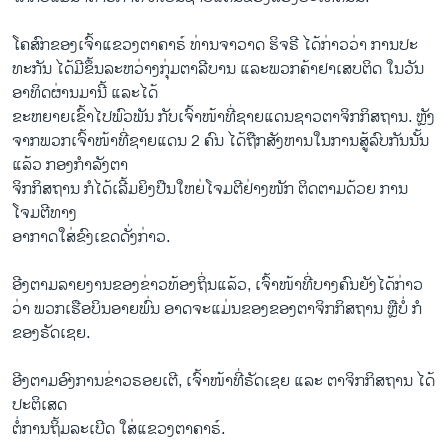
​ໂຄສົກຂອງ​ເຈົ້າ​ແຂວງ​ຕາ​ຄາຣ໌ ທ່ານ​ຈາ​ວາດ ຮິ​ຈຣີ ​ໄດ້​ກ່າວ​ວ່າ ການ​ປະ​
ທະ​ກັນ ​ໄດ້​ມີ​ຂຶ້ນ​ລະຫວ່າງ​ກຸ່ມ​ຕາ​ລີ​ບານ ​ແລະ​ພວກ​ຄ້າ​ຢາ​ເສບ​ຕິດ ໃນວັນ​
ອາທິດ​ຜ່ານ​ມາ​ນີ້ ແລະໄດ້
​ຂະຫຍາຍເຂົ້າ​ໄປພົວພັນ ກັບ​ເຈົ້າ​ໜ້າ​ທີ່​ຊາຍ​ແດນຊາວຕາ​ຈິກກິ​ສຖານ. ຫຼັງ​
ຈາກພວກ​ເຈົ້າໜ້າທີ່ຊາຍແດນ 2 ຄົນ ​ໄດ້​ຖືກ​ສັງຫານ​ໃນ​ການ​ສູ້​ລົບ​ກັນ​ນັ້ນ​
ແລ້ວ ກອງ​ກຳລັງຕາ​
ຈິກກິ​ສຖານ ກໍ​ໄດ້​ເລີ້ມ​ຍິງປືນໃຫຍ່ໂຈມຕີຢ່າງໜັກ ຕິດຕາມດ້ວຍ ການ
ໂຈມຕີທາງ
ອາກາດໃສ່​ຂົງ​ເຂດ​ດັ່ງກ່າວ.
ອີງ​ຕາມ​ລາຍ​ງານ​ຂອງ​ຂ່າວ​ທ້ອງ​ຖິ່ນແລ້ວ, ​ເຈົ້າ​ໜ້າທີ່​ບາງ​ຄົນ​ຍັງ​ໄດ້ກ່າວ​
ວ່າ ພວກ​ເຮືອບິນ​ອາຍພົ່ນ​ ອາດ​ຈະ​ແມ່ນ​ຂອງ​ຂອງຕາ​ຈິກ​ກິ​ສຖານ ຫຼືບໍ່ ກໍ
ຂອງຣັດ​ເຊຍ.
ອີງ​ຕາມ​ອົງການ​ຂ່າວຣອຍ​ເຕີ, ເຈົ້າ​ໜ້າ​ທີ່ຣັດ​ເຊຍ ​ແລະ ຕາ​ຈິກ​ກິ​ສຖານ ​ໄດ້​
ປະຕິ​ເສດ​
ຕໍ່ການ​ຖິ້ມ​ລະ​ເບີດ ​ໃສ່ແຂວງ​ຕາ​ຄາຣ໌.