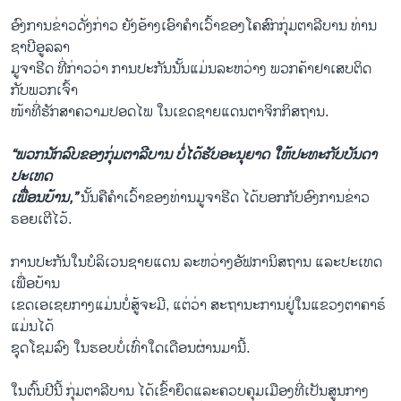
ອົງການ​ຂ່າວ​ດັ່ງກ່າວ ຍັງ​ອ້າງ​ເອົາ​ຄຳ​ເວົ້າ​ຂອງ​ໂຄສົກ​ກຸ່ມ​ຕາ​ລີ​ບານ ທ່ານ
ຊາ​ບີ​ອູລລາ
ມູຈາຮີດ ​ທີ່ກ່າວ​ວ່າ ການ​ປະກັນ​ນັ້ນ​ແມ່ນ​ລະຫວ່າງ ພວກ​ຄ້າ​ຢາ​ເສບ​ຕິດ
ກັບພວກ​ເຈົ້າ
​ໜ້າ​ທີ່​ຮັກສາຄວາມ​ປອດ​ໄພ ​ໃນເຂດຊາຍ​ແດນຕາ​ຈິກກິ​ສຖານ.
“​ພວກ​ນັກ​ລົບ​ຂອງ​ກຸ່ມ​ຕາ​ລີ​ບານ ບໍ່ໄດ້​ຮັບ​ອະນຸຍາດ ໃຫ້​ປະ​ທະ​ກັບ​ບັນດາ​
ປະ​ເທດ​
ເພື່ອນ​ບ້ານ,”
ນັ້ນຄືຄຳເວົ້າຂອງທ່ານມູຈາຮີດ ​ໄດ້​ບອກ​ກັບ​ອົງການ​ຂ່າວ
ຣອຍ​ເຕີ​ໄວ້.
ການ​ປະກັນ​ໃນ​ບໍລິເວນຊາຍ​ແດນ ລະຫວ່າງອັຟກາ​ນິສຖານ ​ແລະ​ປະ​ເທດ​
ເພື່ອ​ບ້ານ​
ເຂດ​ເອ​ເຊຍ​ກາງ​ແມ່ນ​ບໍ່​ສູ້​ຈະ​ມີ, ​ແຕ່​ວ່າ ສະຖານະການຢູ່​ໃນ​ແຂວງ​ຕາ​ຄາຣ໌ ​
ແມ່ນ​ໄດ້
ຊຸດ​ໂຊມ​ລົງ​ ໃນ​ຮອບ​ບໍ່ເທົ່າໃດເດືອນ​ຜ່ານ​ມາ​ນີ້.
ໃນ​ຕົ້ນ​ປີ​ນີ້ ກຸ່ມ​ຕາ​ລີ​ບານ ​ໄດ້​ເຂົ້າ​ຍຶດແລະຄວບຄຸມເມືອງທີ່ເປັນ​ສູນ​ກາງ