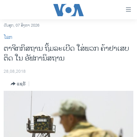
ລິ້ງ
ສຳຫລັບ
ເຂົ້າ
ວັນສຸກ, 07 ສິງຫາ 2026
ຫາ
ໂຮມເພຈ
ໂລກ
ຂ້າມ
ລາວ
ຕາ​ຈິກ​ກິ​ສຖານ ​ຖິ້ມ​ລະ​ເບີດ ​​ໃສ່ພວກ ​ຄ້າ​ຢາ​ເສບ​
ຂ້າມ
ອາເມຣິກາ
ຕິດ ໃນ ອັຟກາ​ນິສຖານ
ຂ້າມ
ໄປ
ການເລືອກຕັ້ງ ປະທານາທີບໍດີ ສະຫະລັດ 2024
ຫາ
28,08,2018
ຂ່າວ​ຈີນ
ຊອກ
ແຊຣ໌
ຄົ້ນ
ໂລກ
ເອເຊຍ
ອິດສະຫຼະພາບດ້ານການຂ່າວ
ຊີວິດຊາວລາວ
ຊຸມຊົນຊາວລາວ