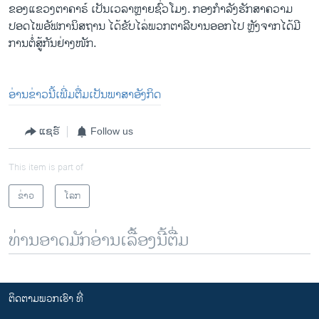
ຂອງແຂວງ​ຕາ​ຄາຣ໌ ເປັນເວລາຫຼາຍ​ຊົ່ວ​ໂມງ. ກອງ​ກຳລັງ​ຮັກສາ​ຄວາມ​
ປອດ​ໄພອັຟກາ​ນິສຖານ ໄດ້​ຂັບໄລ່ພວກຕາລີບານອອກໄປ ຫຼັງຈາກ​ໄດ້​ມີ​
ການ​ຕໍ່ສູ້​ກັນ​ຢ່າງ​ໜັກ​.
ອ່ານ​ຂ່າວ​ນີ້​ເພີ່ມຕື່ມ​ເປັນ​ພາສາ​ອັງກິດ
ແຊຣ໌
Follow us
This item is part of
ຂ່າວ
ໂລກ
ທ່ານອາດມັກອ່ານເລື້ອງນີ້ຕື່ມ
ຕິດຕາມພວກເຮົາ ທີ່