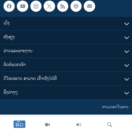
ເບິ່ງ
ຟັງສຽງ
ຂ່າວແລະລາຍງານ
ຕິດຕໍ່ພວກເຮົາ
ວີໂອເອລາວ ສາມາດ ເຂົ້າເຖິງໄດ້ທີ່
​ລິ້ງ​ຕ່າງໆ
ຕາມເວລາໃນລາວ
ສົດ