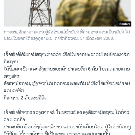
ວິທະຍາສາດ-ເທັກໂນໂລຈີ
ທຸລະກິດ
ພາສາອັງກິດ
ການຍາມຮັກສາຊາຍແດນ ຢູ່ຂົວຂ້າມແມ່ນ້ຳປັນຈ໌ ທີ່ຄ້າຍຊາຍ ແດນເມືອງປັນຈິ ໂປ
ວີດີໂອ
ຢອນ,ໃນພາກໃຕ້ຂອງດູຊານເບ, ​ຕາ​ຈິກ​ກິ​ສຖານ, 31 ພຶດສະພາ 2008.
ສຽງ
​ເຈົ້າ​ໜ້າ​ທີ່​ອັຟກາ​ນິສຖານ​ກ່າວ​ວ່າ ເຮືອບິນຈາກ​ປະ​ເທດ​ເພື່ອນ​ບ້ານ​ຕາ​ຈິກ​
ລາຍການກະຈາຍສຽງ
ກິ​ສຖານ ​
ຕິດຕາມພວກເຮົາ ທີ່
ໄດ້ຖິ້ມ​ລະ​ເບີດ ແລະ​ສັງຫານ​ພວກ​ຄ້າ​ຢາ​ເສບ​ຕິດ 6 ຄົນ ​ໃນ​ເຂດຊາຍແດນ​
ລາຍງານ
ທາງຟາກ
ອັຟກາ​ນິສຖານ, ຫຼັງ​ຈາກ​ໄດ້ເກີດການປະທະກັນ ທີ່ເຮັດໃຫ້​ເຈົ້າ​ໜ້າ​ທີ່​ຊາຍ​
ແດນ​ຕາ​ຈິກ
ພາສາຕ່າງໆ
ກິ​ສ ຖານ ​2 ຄົນເສຍຊີວິດ.
ເຈົ້າ​ໜ້າ​ທີ່​ຈາກ​ແຂວງ​ຕາ​ຄາຣ໌ ​ໃນ​ພາກ​ເໜືອ​ຂອງ​ອັຟກາ​ນິສຖານ​ ​ໄດ້​ກ່າວ​
ວ່າ ພວກ​ຄ້າ
​ຢາ​ເສບ​ຕິດ ພ້ອມ​ທັງ​ກຸ່ມ​ຕາ​ລີ​ບານ ​ແມ່ນ​ພາກັນ​ເຄື່ອນ​ໄຫວ ​ຢູ່ໃນ​ປ່ານ້ອຍໆ
ໃກ້ກັບແມ່​ນ້ຳດາຣ໌ກາດ ທີ່​ເປັນ​ຊາຍ​ແດນ​ຂອງ​ສອງ​ປະ​ເທດນັ້ນ.