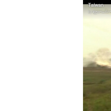
Taiwan
by
ສຽງອາເມຣິກ