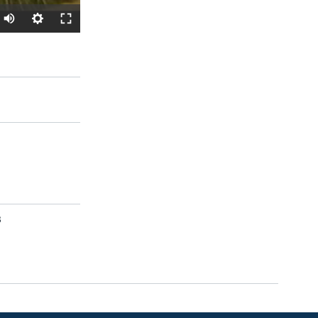
SHARE
8
width
px