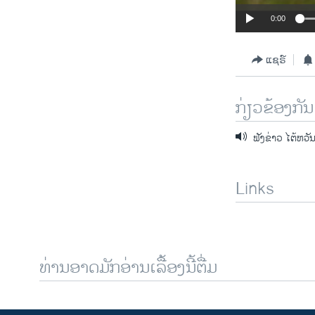
0:00
ແຊຣ໌
ກ່ຽວຂ້ອງກັນ
ຟັງຂ່າວ ໄຕ້ຫວັ
Links
ທ່ານອາດມັກອ່ານເລື້ອງນີ້ຕື່ມ