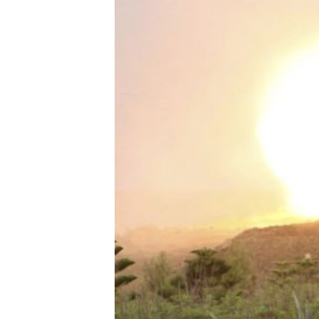
ວິທະຍາສາດ-ເທັກໂນໂລຈີ
ທຸລະກິດ
ພາສາອັງກິດ
ວີດີໂອ
ສຽງ
ລາຍການກະຈາຍສຽງ
ລາຍງານ