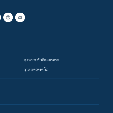
ສຸຂະພາບກັບວິທະຍາສາດ
ຮຽນ-ພາສາອັງກິດ