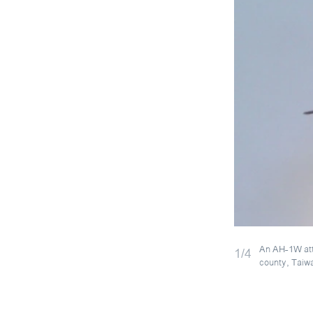
An AH-1W atta
1/4
county, Taiwa