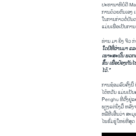
ປະທາ​ນາ​ທິບໍດີ Ma Yin
ການດ້ວຍ​ຕົນ​ເອງ ​ເບິ
ໃນ​ການກ່າວ​ຕໍ່​ບັນດ
ແມ່ນ​ເພື່ອ​ເປັນ​ການເ
ທ່ານ ມາ ຍິ່ງ ຈິ​ວ ກ
ໃດ​ປີ​ທີ່​ຜ່ານ​ມາ ​ແລະ
ເພາະສະ​ນັ້ນ ພວກ​ເຮົ
ຂຶ້ນ ເພື່ອ​ປ້ອງ​ກັນ
ໄວ້.”
ການ​ຊ້ອມ​ລົບຄັ້ງ​
ໄຕ້​ຫວັນ ​ແມ່ນ​ເປັນ​
Penghu ທີ່​ຕັ້ງ​ຢູ່
ພຽງ​ແຕ່​ນຶ່ງ​ມື້​ ຫ
ຫລືທີ່​ເອີ້ນ​ວ່າ ສ
ໄພ​ຂົ່ມຂູ່​ໃຫຍ່​ທີ່​