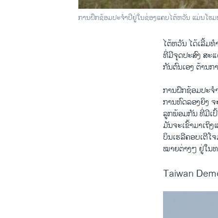
ການ​ຝຶກຊ້ອມປະ​ຈໍາປີ​ຢູ່​​ໃນ​ຊ່ອງ​ແຄບ​ໄຕ້​ຫວັນ ​ແມ່ນ​
ໄຕ້​ຫວັນ ​ໄດ້​ເລີ້ມທ
ທີ່​ມີຈຸດປະສົງ ສະ​
ກັນ​ຕົນ​ເອງ ຕ້ານ​
ການ​ຝຶກຊ້ອມປະ​ຈໍາປ
​ການ​ທົດ​ລອງຍິງ 
ລູກ​ພ້ອມ​ກັນ ​ທີ່​ມີ
ມັນ​ຈະ​ເຂົ້າ​ມາ​ເຖິງ
ບິນ​ເຮ​ລີ​ຄອບ​ເຕີໂຈມ​
ໝາຍຕ່າງໆ​ ຢູ່​ໃນທ
Taiwan Demon