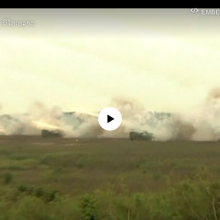
EMBE
າ ວີໂອເອລາວ
No media source currently available