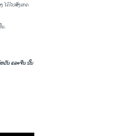
i
s
່ງ ​ໄດ້ໄປ​ສັງ​ເກດ​
o
l
u
i
s
d
ັ້ນ.
s
e
l
i
d
e
ຫວັນ ​ແລະ​ຈີນ ນັ້ນ​