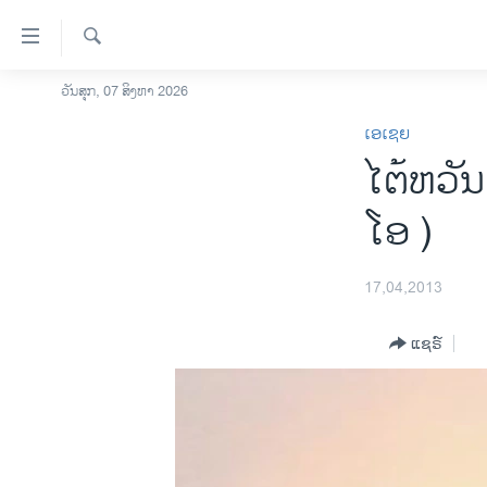
ລິ້ງ
ສຳຫລັບ
ເຂົ້າ
ຄົ້ນຫາ
ວັນສຸກ, 07 ສິງຫາ 2026
ໂຮມເພຈ
ຫາ
ເອເຊຍ
ລາວ
ຂ້າມ
ໄຕ້ຫວັນ
ຂ້າມ
ອາເມຣິກາ
ຂ້າມ
ການເລືອກຕັ້ງ ປະທານາທີບໍດີ ສະຫະລັດ
ໂອ )
ໄປ
2024
ຫາ
ຂ່າວ​ຈີນ
ຊອກ
17,04,2013
ຄົ້ນ
ໂລກ
ແຊຣ໌
ເອເຊຍ
ອິດສະຫຼະພາບດ້ານການຂ່າວ
ຊີວິດຊາວລາວ
ຊຸມຊົນຊາວລາວ