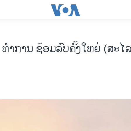
 ທໍາການ ຊ້ອມລົບຄັ້ງໃຫຍ່ (ສະໄລດ