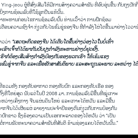
g-jeou ຜູ້ທີ່​ສົ່ງ​ເສີມ​ໃຫ້​ມີ​ການ​ສ້າງ​ຄວາມສໍາພັນ​ ທີ່​ອົບ​ອຸ່ນ​ຂື້ນ ກັບ​ກຸ​ງປັກ​ກິ
່ງ​ການ​ຊ້ອມ​ລົບ​ທີ່ໃຊ້​ລູກປືນ​ແທ້ນັ້ນ. ​
າ​ທະ​ຫານ​ກ່ອນໄຂ​ການ​ຊ້ອມ​ລົບ​ນັ້ນ ທ່ານ​ເວົ້າ​ວ່າ ການ​ຝຶກ​ຊ້ອມ​
ຕືອນ​ຄວາມ​ຊົງຈໍາ​ ກ່ຽວ​ກັບ​ໄພ​ຂົ່ມຂູ່ຂອງ​ຈີນ ທີ່​ກໍາລັງ​ໂຜ່​ໂຕ​ຂື້ນ​ມາ​ຢ່າງ​ໄວວາ​ນ
່າວ​ວ່າ
“​ເສດຖະກິດ​ຂອງ​ຈີນ ​ໄດ້ເຕີບ​ໂຕ​ຂື້ນຢ່າງ​ວ່ອງ​ໄວ​ໃນບໍ່​ເທົ່າ​
​ເຂົາ​ເຈົ້າ​ກໍໄດ້​ພາກັນ​ປັບປຸງ​ກໍາລັງ​ທະຫານ​ຢ່າງ​ບໍ່​ຢຸດ​ຢັ້ງ. ​
າກໍ​ຕ້ອງເສີມ​ສ້າງກໍາລັງ​ປ້ອງ​ກັນ​ຂອງ​ພວກ​ເຮົາ ​ໃຫ້​ເຂ້​ມ​ແຂງ​
ໄພ​ຂົ່ມຂູ່​ຈາກຈີນ ​ແລະ​ເພື່ອ​ຮັກສາ​ສັນຕິພາບ ​ແລະ​ສະຖຽນ​ລະ​ພາບ​ ລະ​ຫວ່າງ ​ໄຕ້​
ນີ້ ທີ່ຮວມ​ທັງ ກອງທັບອາກາດ​ ກອງທັບ​ບົກ ​ແລະ​ກອງທັບ​ເຮືອ ຂອງ
ຄັ້ງທີ່​ໃຫຍ່​ສຸດ ນັບ​ແຕ່​ໃນ​ປີ 2008 ມາ. ​ການ​ຊ້ອມ​ລົບ​ມີຂື້ນ​ທີ່ໝູ່​ເກາະ
​ລະຫວ່າງເຄິ່ງກາງ ຈີນແຜ່ນດິນ​ໃຫຍ່ ​ແລະເກາະ​ໄຕ້​ຫວັນ ​ແລະມີ​ຂື້ນ​
ລັງ​ຈາກຈີນໄດ້​ເຜີ​ຍ​ແຜ່​ ລາຍ​ງານປະ​ຈໍາປີຂອງ​ຕົນກ່ຽວ​ກັບ​ການ​ປ້ອງ​ກັນ
ະມຸດ​ປົກ​ຂາວ ຊຶ່ງຮ້ອງ​ຄວາ​ມເປັນ​ເອກ​ກະລາດ​ຂອງໄຕ້​ຫວັນ ວ່າ “​ເປັນ
ສຸດ​ ຕໍ່ການ​ພັດທະນາຄວາມ​ສໍາພັນ​ທີ່​ສັນຕິ ຂ້າມຊ່ອງ​ແຄ​ບ​ໄຕ້​ຫວັນ​ນັ້ນ.”