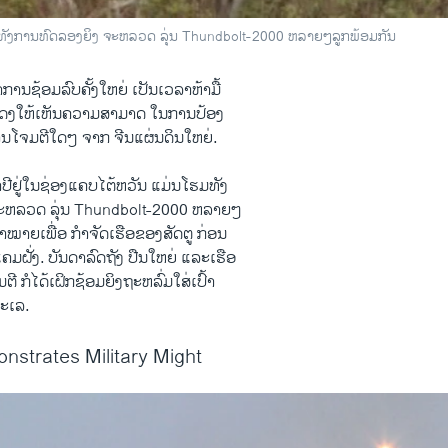
ໂຮມ​ທັງ ​ການ​ທົດ​ລອງຍິງ ຈະ​ຫລວດ ລຸ່ນ Thundbolt​-2000 ຫລາຍໆ​ ລູກ​ພ້ອມ​ກັນ ​
ໍາ​ການຊ້ອມ​ລົບຄັ້ງ​ໃຫຍ່​ ເປັນ​ເວລາ​ຫ້າ​ມື້
ແດງ​ໃຫ້​ເຫັນ​ຄວາມ​ສາມາດ ​ໃນ​ການ​ປ້ອງ​
ການໂຈມ​ຕີ​ໃດໆ ຈາກ ຈີນ​ແຜ່ນດິນ​ໃຫຍ່.
ີ​ຢູ່ໃນ​ຊ່ອງ​ແຄບ​ໄຕ້​ຫວັນ ​ແມ່ນ​ໂຮມ​ທັງ
ຈະ​ຫລວດ ລຸ່ນ Thundbolt​-2000 ຫລາຍໆ​
​ເປົ້າ​ໝາຍເພື່ອ ກໍາຈັດ​ເຮືອ​ຂອງ​ສັດຕູ ກ່ອນ​
ແຄມ​ຝັ່ງ. ບັນດາ​ລົດ​ຖັງ ປືນ​ໃຫຍ່ ​ແລະ​ເຮືອ
ຕີ ​ກໍໄດ້​ເຝິກຊ້ອມ​ຍິງ​ຖະຫລົ່ມ​ໃສ່​ເປົ້າ​
ະ​ເລ.
strates Military Might