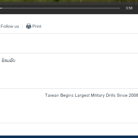
0:58
EMBED
Follow us
Print
ນ ຊ້ອມລົບ
Taiwan Begins Largest Military Drills Since 200