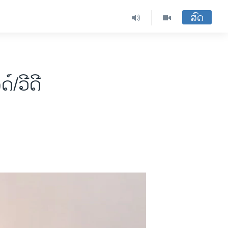
ສົດ
໌/ວີດີ