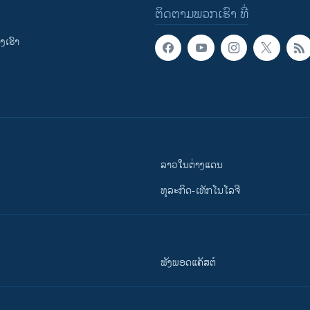
ຕິດຕາມພວກເຮົາ ທີ່
ເຮົາ
ລາວໃນຕ່າງແດນ
ທຸລະກິດ-ເທັກໂນໂລຈີ
ຟັງພອດແຄັສຕ໌