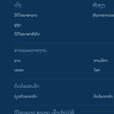
ເບິ່ງ
ຟັງສຽງ
ວີດີໂອພາສາລາວ
ຟັງລາຍການຂອງ
ຢູທູບ
ວີດີໂອພາສາອັງກິດ
ຂ່າວແລະລາຍງານ
ລາວ
ອາເມຣິກາ
ເອເຊຍ
ໂລກ
ຕິດຕໍ່ພວກເຮົາ
ກ່ຽວກັບພວກເຮົາ
ຕິດຕໍ່ພວກເຮົາ
ວີໂອເອລາວ ສາມາດ ເຂົ້າເຖິງໄດ້ທີ່