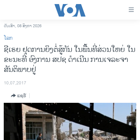
ລິ້ງ
ສຳຫລັບ
ເຂົ້າ
ວັນເສົາ, 08 ສິງຫາ 2026
ຫາ
ໂຮມເພຈ
ໂລກ
ຂ້າມ
ລາວ
ຊີເຣຍ ຢຸດການຍິງຕໍ່ສູ້ກັນ ໃນພື້ນທີ່ສ່ວນໃຫຍ່ ໃນ
ຂ້າມ
ອາເມຣິກາ
ຂະນະທີ່ ອົງການ ສປຊ ດຳເນີນ ການເຈລະຈາ
ຂ້າມ
ໄປ
ການເລືອກຕັ້ງ ປະທານາທີບໍດີ ສະຫະລັດ 2024
ສັນຕິພາບຢູ່
ຫາ
ຂ່າວ​ຈີນ
ຊອກ
10,07,2017
ຄົ້ນ
ໂລກ
ແຊຣ໌
ເອເຊຍ
ອິດສະຫຼະພາບດ້ານການຂ່າວ
ຊີວິດຊາວລາວ
ຊຸມຊົນຊາວລາວ