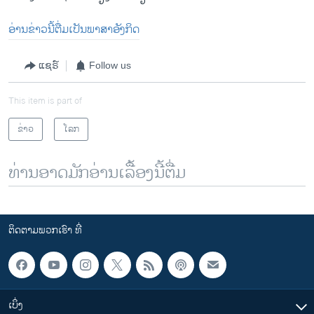
ອ່ານຂ່າວນີ້ຕື່ມເປັນພາສາອັງກິດ
ແຊຣ໌
Follow us
This item is part of
ຂ່າວ
ໂລກ
ທ່ານອາດມັກອ່ານເລື້ອງນີ້ຕື່ມ
ຕິດຕາມພວກເຮົາ ທີ່
ເບິ່ງ