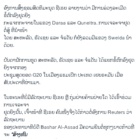
ອົງການສິ້ງຊອມສິດທິມະນຸດ ຊີເຣຍ ລາຍງານວ່າ ມີການລ່ວງລະເມີດ
ຂໍ້ຕົກລົງຢຸດຍິງ
ກະແຈກກະຈາຍໃນແຂວງ Daraa ແລະ Quneitra. ການເຈລະຈາຢຸດ
ຕໍ່ສູ້ ທີ່ນຳໜ້າ
ໂດຍ ສະຫະລັດ, ຣັດເຊຍ ແລະ ຈໍແດັນ ກໍຍັງລວມມີແຂວງ Sweida ນຳ
ດ້ວຍ.
ບັນດານັກການທູດ ສະຫະລັດ, ຣັດເຊຍ ແລະ ຈໍແດັນ ໄດ້ແຍກຂໍ້ຕົກລົງຢຸດ
ຍິງຈາກກອງ
ປະຊຸມສຸດຍອດ G20 ໃນເມືອງແຮມເບີກ ປະເທດ ເຢຍຣະມັນ ເມື່ອ
ສັບປະດາທີ່ຜ່ານມາ.
ໃນຂະນະທີ່ບໍ່ມີລັດຖະບານ ຊີເຣຍ ຫຼື ກຸ່ມຝ່າຍຄ້ານຝ່າຍໃດ ໄດ້ເຂົ້າຮ່ວມ
ການເຈລະຈາ
ຢຸດຍິງນັ້ນ, ເຈົ້າໜ້າທີ່ ຊີເຣຍ ຄົນໜຶ່ງຈຶ່ງໄດ້ກ່າວຕໍ່ອົງການ Reuters ວ່າ
ລັດຖະບານ
ຂອງປະທານາທິບໍດີ Bashar Al-Assad ມີຄວາມຍິນຕໍ່ທຸກໆບາດກ້າວທີ່
ຈະ
“ສ້າງຫົນ