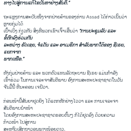
ທາງໄປສູ່ການແກ້ໄຂບັນຫາຢ່າງສັນຕິ.”
ຖະແຫຼງການສະບັບໜຶ່ງຈາກຝ່າຍຄ້ານຂອງທ່ານ Assad ໄດ້ກ່າວເນັ້ນວ່າ
ຫຼາຍກຸ່ມໄດ້
ເຝົ້າເບິ່ງ ກ່ຽວກັບ ສິ່ງທີ່ພວກເຂົາເຈົ້າເອີ້ນວ່າ
“ການປະຊຸມລັບ ແລະ
ຂໍ້ຕົກລົງຮ່ວມກັນ
ລະຫວ່າງ ຣັດເຊຍ, ຈໍແດັນ ແລະ ອາເມຣິກາ ສຳລັບພາກໃຕ້ຂອງ ຊີເຣຍ,
ແຍກຈາກ
ພາກເໜືອ.”
ທັງກຸ່ມຝ່າຍຄ້ານ ແລະ ພວກຕົວແທນລັດຖະບານ ຊີເຣຍ ແມ່ນກຳລັງ
ເຂົ້າຮ່ວມ ໃນການເຈລະຈາສັນຕິພາບ ອົງການສະຫະປະຊາຊາດໃນວັນ
ຈັນມື້ນີ້ ທີ່ນະຄອນ ເຈນີວາ.
ກ່ອນໜ້ານີ້ສັນຍາຢຸດຍິງ ໄດ້ແຕກຫັກຢ່າງໄວວາ ແລະ ການເຈລະຈາ
ສັນຕິພາບນຳໜ້າ
ໂດຍອົງການສະຫະປະຊາຊາດຮອບຕົ້ນໆ ກໍໄດ້ຢຸດລົງ ດ້ວຍຄວາມ
ກ້າວໜ້າ ໄປສູ່ການ
ສະຫງົບເສິກຖາວອນພຽງໜ້ອຍດຽວ.