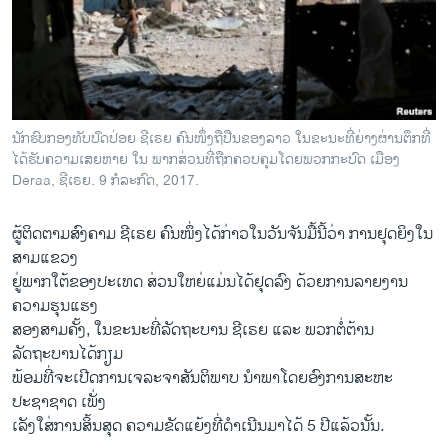
ວິທະຍາສາດ-ເທັກໂນໂລຈີ
ທຸລະກິດ
ພາສາອັງກິດ
ວີດີໂອ
ນັກຮົບກອງທັບປົດປ່ອຍ ຊີເຣຍ ຄົນໜຶ່ງຖືປືນຂອງລາວ ໃນຂະນະທີ່ຍ່າງຜ່ານຕຶກທີ່
ສຽງ
ໄດ້ຮັບຄວາມເສຍຫາຍ ໃນ ພາກສ່ວນທີ່ຖືກຄວບຄຸມໂດຍພວກກະບົດ ເມືອງ
Deraa, ຊີເຣຍ. 9 ກໍລະກົດ, 2017.
ລາຍການກະຈາຍສຽງ
ຕິດຕາມພວກເຮົາ ທີ່
ຜູ້ຕິດຕາມສົງຄາມ ຊີເຣຍ ຄົນໜຶ່ງໄດ້ກ່າວໃນວັນຈັນມື້ນີ້ວ່າ ການຢຸດຍິງໃນ
ລາຍງານ
ສາມແຂວງ
ຢູ່ພາກໃຕ້ຂອງປະເທດ ສ່ວນໃຫຍ່ແມ່ນໄດ້ຢຸດລົງ ດ້ວຍການລາຍງານ
ຄວາມຮຸນແຮງ
ພາສາຕ່າງໆ
ສອງສາມຄັ້ງ, ໃນຂະນະທີ່ລັດຖະບານ ຊີເຣຍ ແລະ ພວກຕໍ່ຕ້ານ
ລັດຖະບານໄດ້ກຽມ
ພ້ອມທີ່ຈະເປີດການເຈລະຈາສັນຕິພາບ ນຳພາໂດຍອົງການສະຫະ
ປະຊາຊາດ ເພັ່ງ
ເລັງໃສ່ການສິ້ນສຸດ ຄວາມຂັດແຍ້ງທີ່ດຳເນີນມາໄດ້ 5 ປີແລ້ວນັ້ນ.