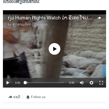
ເບິ່ງວີດິໂອກ່ຽວກັບຂ່າວນີ້:
ກຸ່ມ Human Rights Watch ວ່າ ຊີເຣຍໂຈມຕີ ພົນລະເຮືອນ ແບບຜິດກົດໝາຍ
by
ສຽງອາເມຣິກາ ວີໂອເອລາວ
No media source currently available
0:00
0:49
ແຊຣ໌
Follow us