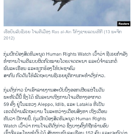
ພາສາອັງກິດ
ວີດີໂອ
ສຽງ
ເຮືອບິນລົບຊີເຣຍ ໂຈມຕີເມືອງ Ras al-Ain ໃກ້ໆຊາຍແດນເທີກີ (13 ພະຈິກ
2012)
ລາຍການກະຈາຍສຽງ
ຕິດຕາມພວກເຮົາ ທີ່
ລາຍງານ
ກຸ່ມປົກປ້ອງສິດທິມະນຸດ Human Rights Watch ເວົ້າວ່າ ຊີເຣຍກໍາລັງ
ທຳການໂຈມຕີແບບຜິດກົດໝາຍໂດຍເຈດຕະນາ ແລະບໍ່ຈໍາແນກຕໍ່
ພົນລະເຮືອນ ແລະຮຽກຮ້ອງໃຫ້ປະຊາຄົມ
ພາສາຕ່າງໆ
ສາກົນ ກົດດັນໃຫ້ລັດຖະບານຊີເຣຍຍຸຕິການກະທໍາດັ່ງກ່າວ.
ກຸ່ມດັ່ງກ່າວ ນໍາເອົາລາຍງານສະບັບນຶ່ງອອກເຜີຍແຜ່ໃນວັນ
ພະຫັດມື້ນີ້ ຊຶ່ງໄດ້ ພັນລະນາເຖິງການໂຈມຕີທາງອາກາດ
59 ຄັ້ງ ຢູ່ໃນແຂວງ Aleppo, Idlib, ແລະ Latakia ທີ່ເປັນ
ເຂດຕໍ່ຕ້ານລັດຖະບານ ໃນລະຫວ່າງເດືອນສິງຫາ ເຖິງເດືອນ
ທັນວາ ປີກາຍນີ້. ກຸ່ມປົກປ້ອງສິດທິມະນຸດ Human Rights
Watch ເວົ້າວ່າ ການໂຈມຕີດັ່ງກ່າວ ຊຶ່ງບາງຄັ້ງກໍຖືກຮ້ານອົບ
ເຂົ້າຈີ່ແລະໂຮງໝໍນັ້ນໄດ້ ສັງຫານພົນລະເຮືອນ 152 ຄົນ ແລະປະກົດວ່າ