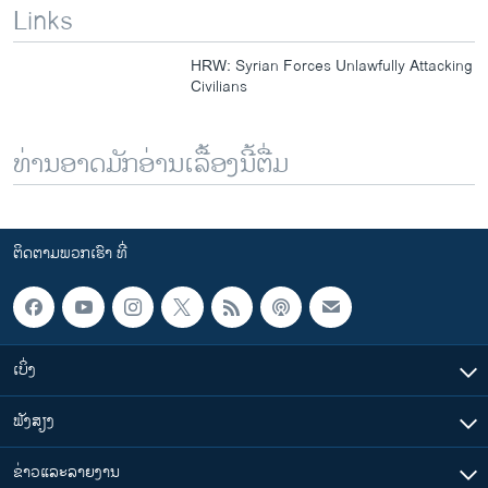
Links
HRW: Syrian Forces Unlawfully Attacking
Civilians
ທ່ານອາດມັກອ່ານເລື້ອງນີ້ຕື່ມ
ຕິດຕາມພວກເຮົາ ທີ່
ເບິ່ງ
ຟັງສຽງ
ຂ່າວແລະລາຍງານ