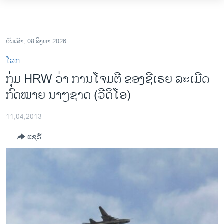
ລິ້ງ
ສຳຫລັບ
ໂຮມເພຈ
ເຂົ້າ
ລາວ
ວັນເສົາ, 08 ສິງຫາ 2026
ຫາ
ອາເມຣິກາ
ໂລກ
ຂ້າມ
ການເລືອກຕັ້ງ ປະທານາທີບໍດີ ສະຫະລັດ 2024
ກຸ່ມ HRW ວ່າ ການໂຈມຕີ ຂອງຊີເຣຍ ລະເມີດ
ຂ້າມ
ກົດໝາຍ ນາໆຊາດ (ວີດິໂອ)
ຂ້າມ
ຂ່າວ​ຈີນ
ໄປ
ໂລກ
ຫາ
11,04,2013
ຊອກ
ເອເຊຍ
ແຊຣ໌
ຄົ້ນ
ອິດສະຫຼະພາບດ້ານການຂ່າວ
ຊີວິດຊາວລາວ
ຊຸມຊົນຊາວລາວ
ວິທະຍາສາດ-ເທັກໂນໂລຈີ
ທຸລະກິດ