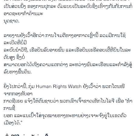
ເປັນສ່ວນນຶ່ງ ຂອງການປຸກລະ ດົມແບບເປັນລະບົບຊຶ່ງເທົ່າໆກັນກັບການກໍ່
ອາດຊະຍາກໍາຕ້ານມະ
ນຸດຊາດ.
ລາຍງານຍັງເວົ້າອີກວ່າ ການໂຈມຕີທາງອາກາດເຫຼົ່ານີ້ ລວມມີການໃຊ້
ລະເບີດທີ່ບໍ່ມີ
ລະບົບນຳວິຖີ, ເຮືອບິນລົບອາຍພົ່ນ ແລະເຮືອບິນເຮຣີຄອບເຕີ້ທີ່ບິນໃນລະ
ດັບສູງ ຊຶ່ງບໍ່
ສາມາດບອກໄດ້ເຖິງຄວາມແຕກຕ່າງ ລະຫວ່າງພົນລະເຮືອນແລະກຳລັງສູ້
ລົບທາງພື້ນດິນ.
ຍິ່ງໄປກວ່ານີ້, ກຸ່ມ Human Rights Watch ຍັງເວົ້າວ່າ ພວກໂຕນໜີ
ຈາກກອງທັບອາ
ກາດຊີເຣຍ ແຈ້ງໃຫ້ຕົນຊາບວ່າ ພວກເຂົາເຈົ້າຂາດເທັກໂນໂລຈີ ເພື່ອ “ທໍາ
ການຊີ້
ບອກ ແລະແນເປົ້າໃສ່ຈຸດໝາຍທາງທະຫານຢ່າງເຈາະຈົງຢູ່ໃນເຂດຕົວ
ເມືອງໄດ້.”