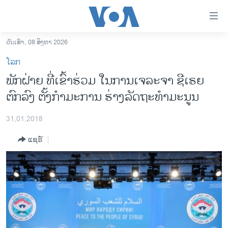
ລິ້ງ
ສຳຫລັບ
ເຂົ້າ
ວັນເສົາ, 08 ສິງຫາ 2026
ຫາ
ໂຮມເພຈ
ໂລກ
ຂ້າມ
ລາວ
ພັກຝ່າຍ ທີ່ເຂົ້າຮ່ວມ ໃນການເຈລະຈາ ຊີເຣຍ
ຂ້າມ
ອາເມຣິກາ
ຕົກລົງ ຕັ້ງກຳມະການ ຮ່າງລັດຖະທຳມະນູນ
ຂ້າມ
ໄປ
ການເລືອກຕັ້ງ ປະທານາທີບໍດີ ສະຫະລັດ 2024
ຫາ
31,01,2018
ຂ່າວ​ຈີນ
ຊອກ
ແຊຣ໌
ຄົ້ນ
ໂລກ
ເອເຊຍ
ອິດສະຫຼະພາບດ້ານການຂ່າວ
ຊີວິດຊາວລາວ
ຊຸມຊົນຊາວລາວ