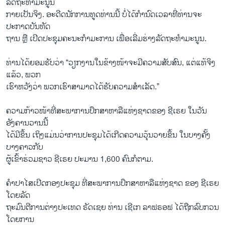
ລັດຖະທຳມະນູນ
ກາຍເປັນຈິງ. ອະດີດນັກການທູດທ່ານນີ້ ບໍ່ໄດ້ກຳນົດເວລາທີ່ທ່ານຈະ
ປະກາດບັນທັດ
ຖານ ຫຼື ເປີດປະຊຸມຄະນະກຳມະການ ເພື່ອເລີ່ມຮ່າງລັດຖະທຳມະນູນ.
ທ່ານໄດ້ຍອມຮັບວ່າ “ວຽກງານໃນຂ້າງໜ້າຈະມີຄວາມສັບສົນ, ແຕ່ແທ້ຈິງ
ແລ້ວ, ພວກ
ເຮົາຫວັງວ່າ ພວກເຮົາສາມາດໄດ້ຮັບຄວາມສຳເລັດ.”
ຄວາມກ້າວໜ້າທີ່ສະພາການປຶກສາຫາລືແຫ່ງຊາດຂອງ ຊີເຣຍ ໃນວັນ
ອັງຄານວານນີ້
ໄດ້ມີຂຶ້ນ ເຖິງແມ່ນວ່າການປະຊຸມໄດ້ເກີດຄວາມວຸ້ນວາຍຂຶ້ນ ໃນບາງຄັ້ງ
ບາງຄາວກັບ
ຜູ້ເຂົ້າຮ່ວມຊາວ ຊີເຣຍ ປະມານ 1,600 ຄົນກໍຕາມ.
ຄຳປາໄສເປີດກອງປະຊຸມ ທີ່ສະພາການປຶກສາຫາລືແຫ່ງຊາດ ຂອງ ຊີເຣຍ
ໂດຍລັດ
ຖະມົນຕີການຕ່າງປະເທດ ຣັດເຊຍ ທ່ານ ເຊີເກ ລາຟຣອຟ ໄດ້ຖືກລົບກວນ
ໂດຍການ