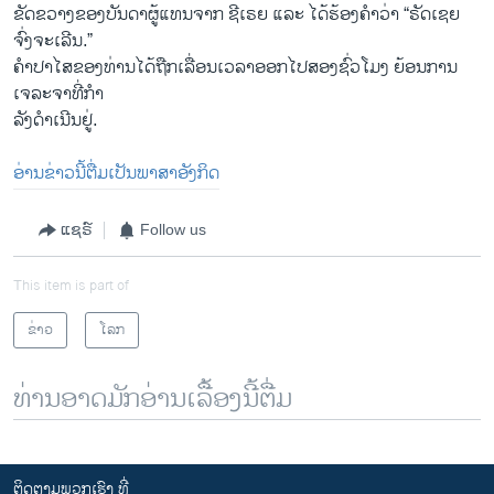
ຂັດຂວາງຂອງບັນດາຜູ້ແທນຈາກ ຊີເຣຍ ແລະ ໄດ້ຮ້ອງຄຳວ່າ “ຣັດເຊຍ
ຈົ່ງຈະເລີນ.”
ຄຳປາໄສຂອງທ່ານໄດ້ຖືກເລື່ອນເວລາອອກໄປສອງຊົ່ວໂມງ ຍ້ອນການ
ເຈລະຈາທີ່ກຳ
ລັງດຳເນີນຢູ່.
ອ່ານຂ່າວນີ້ຕື່ມເປັນພາສາອັງກິດ
ແຊຣ໌
Follow us
This item is part of
ຂ່າວ
ໂລກ
ທ່ານອາດມັກອ່ານເລື້ອງນີ້ຕື່ມ
ຕິດຕາມພວກເຮົາ ທີ່