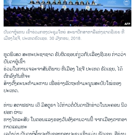
ວິທະຍາສາດ-ເທັກໂນໂລຈີ
ທຸລະກິດ
ພາສາອັງກິດ
ບັນດາຜູ້ແທນ ເຂົ້າຮ່ວມກອງປະຊຸມໃຫຍ່ ສະພາປຶກສາຫາລືແຫ່ງຊາດຊີເຣຍ ທີ່
ວີດີໂອ
ເມືອງໂຊຈີ, ປະເທດຣັດເຊຍ. 30 ມັງກອນ, 2018.
ສຽງ
ທູດພິເສດ ສະຫະປະຊາຊາດ ຮັບຜິດຊອບກ່ຽວກັບເລື່ອງຊີເຣຍ ກ່າວວ່າ
ລາຍການກະຈາຍສຽງ
ບັນດາຜູ້ເຂົ້າ
ຕິດຕາມພວກເຮົາ ທີ່
ຮ່ວມໃນການເຈລະຈາສັນຕິພາບ ທີ່ເມືອງ ໂຊຈີ ປະເທດ ຣັດເຊຍ, ໄດ້
ລາຍງານ
ຕົກລົງກັນທີ່ຈະ
ສ້າງຕັ້ງຄະນະກຳມະການ ເພື່ອຮ່າງລັດຖະທຳມະນູນສະບັບໃໝ່ຂອງ
ປະເທດ.
ພາສາຕ່າງໆ
ທ່ານ ສຕາຟຟານ ເດິ ມິສຕູຣາ ໄດ້ກ່າວຕໍ່ບັນດານັກຂ່າວໃນນະຄອນ ນິວ
ຢອກ ຜ່ານ
ທາງໂທລະສັບ ໃນຕອນແລງຂອງວັນອັງຄານວານນີ້ ຈາກເມືອງຕາກອາ
ກາດແຄມທະ
ເລດຳວ່າ ບັນດາຜູ້ຄໍ້າປະກັນຂອງກອງປະຊຸມເຊິ່ງແມ່ນ ຣັດເຊຍ, ອີຣ່ານ