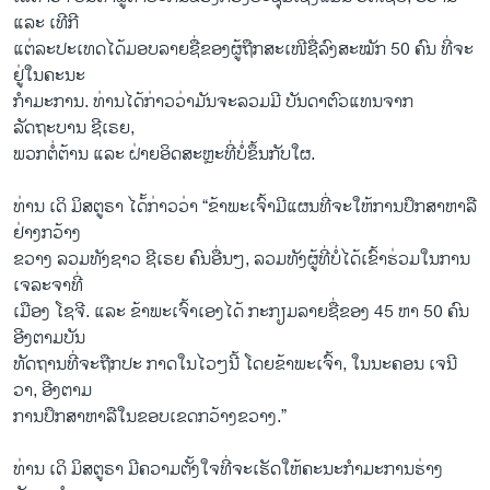
ແລະ ເທີກີ
ແຕ່ລະປະເທດໄດ້ມອບລາຍຊື່ຂອງຜູ້ຖືກສະເໜີຊື່ລົງສະໝັກ 50 ຄົນ ທີ່ຈະ
ຢູ່ໃນຄະນະ
ກຳມະການ. ທ່ານໄດ້ກ່າວວ່າມັນຈະລວມມີ ບັນດາຕົວແທນຈາກ
ລັດຖະບານ ຊີເຣຍ,
ພວກຕໍ່ຕ້ານ ແລະ ຝ່າຍອິດສະຫຼະທີ່ບໍ່ຂຶ້ນກັບໃຜ.
ທ່ານ ເດິ ມິສຕູຣາ ໄດ້້ກ່າວວ່າ “ຂ້າພະເຈົ້າມີແຜນທີ່ຈະໃຫ້ການປຶກສາຫາລື
ຢ່າງກວ້າງ
ຂວາງ ລວມທັງຊາວ ຊີເຣຍ ຄົນອື່ນໆ, ລວມທັງຜູ້ທີ່ບໍ່ໄດ້ເຂົ້າຮ່ວມໃນການ
ເຈລະຈາທີ່
ເມືອງ ໂຊຈີ. ແລະ ຂ້າພະເຈົ້າເອງໄດ້ ກະກຽມລາຍຊື່ຂອງ 45 ຫາ 50 ຄົນ
ອີງຕາມບັນ
ທັດຖານທີ່ຈະຖືກປະ ກາດໃນໄວໆນີ້ ໂດຍຂ້າພະເຈົ້າ, ໃນນະຄອນ ເຈນີ
ວາ, ອີງຕາມ
ການປຶກສາຫາລືໃນຂອບເຂດກວ້າງຂວາງ.”
ທ່ານ ເດິ ມິສຕູຣາ ມີຄວາມຕັ້ງໃຈທີ່ຈະເຮັດໃຫ້ຄະນະກຳມະການຮ່າງ