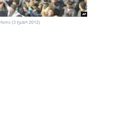
້ໆ Homs (3 ກຸມພາ 2012)