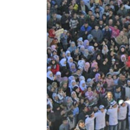
ວິທະຍາສາດ-ເທັກໂນໂລຈີ
ທຸລະກິດ
ພາສາອັງກິດ
ວີດີໂອ
ສຽງ
ລາຍການກະຈາຍສຽງ
ລາຍງານ