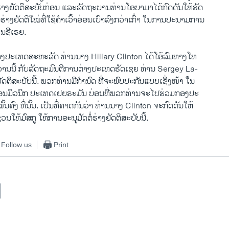
ໍ່​ຮ່າງ​ຍັດຕິ​ສະບັບ​ກ່ອນ ​ແລະ​ລັດຖະບານທ່ານ​ໂອ​ບາ​ມາ​ໄດ້​ກົດ​ດັນ​ໃຫ້ຣັດ
ຍັດຕິ​ໃໝ່​ທີ່​ໃຊ້​ຄຳ​ເວົ້າອ່ອນ​ເບົາ​ລົງ​ກວ່າ​ເກົ່າ ​ໃນ​ການ​ປະນາມ​ການ
ໃນ​ຊີ​ເຣຍ.
າງປະ​ເທດ​ສະຫະລັດ ທ່ານ​ນາງ Hillary Clinton ​ໄດ້​ໂອ້​ລົມ​ທາງ​ໂທ
​ວານ​ນີ້ ກັບ​ລັດຖະມົນຕີ​ການ​ຕ່າງປະ​ເທດ​ຣັດ​ເຊຍ ທ່ານ Sergey La-
ຍັດຕິ​ສະບັບ​ນີ້. ພວກ​ທ່ານ​ມີ​ກຳນົດ​ ທີ່​ຈະພົບ​ປະກັນແບບ​ເຊິ່ງໜ້າ ໃນ
​ນະຄອນ​ມິ​ວນິກ ປະ​ເທດ​ເຢຍຣະມັນ ບ່ອນ​ທີ່​ພວກ​ທ່ານ​ຈະ​ໄປ​ຮ່ວມ​ກອງ​ປະ
້ນຄົງ ​ທີ່​ນັ້ນ. ​ເປັນ​ທີ່ຄາດ​ກັນ​ວ່າ ທ່ານ​ນາງ Clinton ຈະ​ກົດ​ດັນ​ໃຫ້​
​ໃຫ້​ມົສກູ ​ໃຫ້ການ​ອະນຸມັດ​ຕໍ່​ຮ່າງ​ຍັດຕິ​ສະບັບ​ນີ້.
Follow us
Print