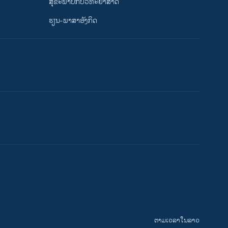
ສຸຂະພາບກັບວິທະຍາສາດ
ຮຽນ-ພາສາອັງກິດ
ຕາມເວລາໃນລາວ