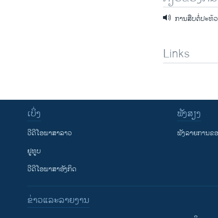
ການສືບຕໍ່ປະທ້ວ
Links
ເບິ່ງ
ຟັງສຽງ
ວີດີໂອພາສາລາວ
ຟັງລາຍການຂອງ
ຢູທູບ
ວີດີໂອພາສາອັງກິດ
ຂ່າວແລະລາຍງານ