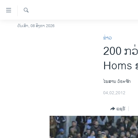
ລິ້ງ
ສຳຫລັບ
ເຂົ້າ
ຄົ້ນຫາ
ວັນເສົາ, 08 ສິງຫາ 2026
ໂຮມເພຈ
ຫາ
ຂ່າວ
ລາວ
ຂ້າມ
200 ກວ່
ຂ້າມ
ອາເມຣິກາ
ຂ້າມ
ການເລືອກຕັ້ງ ປະທານາທີບໍດີ ສະຫະລັດ
Homs 
ໄປ
2024
ຫາ
ຂ່າວ​ຈີນ
ຊອກ
ໄພສານ ວໍຣະຈັກ
ຄົ້ນ
ໂລກ
04,02,2012
ເອເຊຍ
ແຊຣ໌
ອິດສະຫຼະພາບດ້ານການຂ່າວ
ຊີວິດຊາວລາວ
ຊຸມຊົນຊາວລາວ