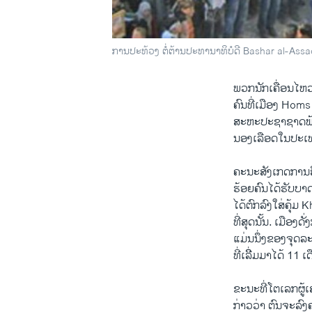
ການປະທ້ວງ ຕໍ່ຕ້ານປະທານາທິບໍດີ Bashar al-Assad 
ພວກ​ນັກ​ເຄື່ອນ​ໄຫວ
ຄົນທີ່​ເມືອງ Homs ​ໃ
ສະຫະ​ປະຊາ​ຊາ​ດພ້ອມ​
ນອງ​ເລືອດ​ໃນ​ປະ​ເທ
ຄະນະ​ສັງ​ເກດ​ການ​ສິ
ຮ້ອຍ​ຄົນ​ໄດ້​ຮັບ​ບ
ໄດ້​ຕົກລົງ​ໃສ່​ຄຸ້
ທີ່​ສຸດ​ນັ້ນ. ​ເມືອງ
ແ​ມ່ນນຶ່ງ​ຂອງ​ຈຸດ​ລະ
ທີ່​ເລີິ່ມມາ​ໄດ້ 11 
ຂະນະ​ທີ່​ໂຕ​ເລກ​ຜູ
ກ່າວ​ວ່າ ຕົນ​ຈະ​ລົງ​ຄ