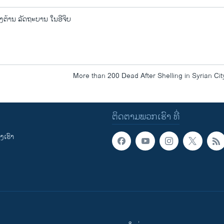
ງຕ້ານ ລັດຖະບານ ໃນອີຈິບ
More than 200 Dead After Shelling in Syrian Cit
ຕິດຕາມພວກເຮົາ ທີ່
ເຮົາ