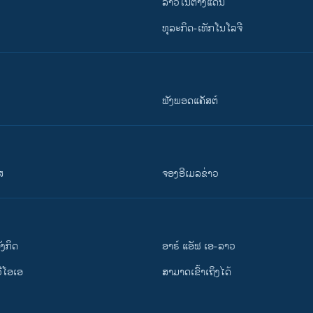
ລາວໃນຕ່າງແດນ
ທຸລະກິດ-ເທັກໂນໂລຈີ
ຟັງພອດແຄັສຕ໌
ສ
ຈອງອີເມລຂ່າວ
ັງ​ກິດ
ອາຣ໌ ແອັຟ ເອ-ລາວ
ວີ​ໂອ​ເອ
ສາມາດເຂົ້າເຖິງໄດ້