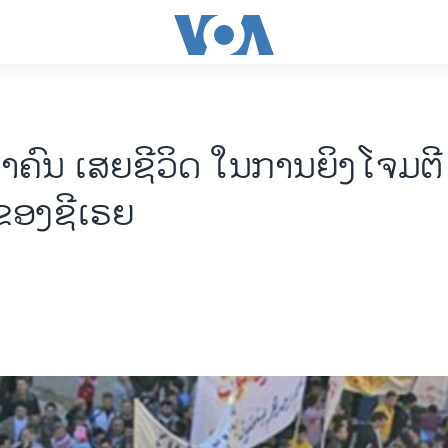
າຄົນ ເສຍຊີວິດ ໃນການຍິງໂຈມຕີ 
ຂອງຊີເຣຍ