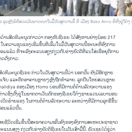
ລຸນຫຼັງພິທີສວດມົນພາວະນາໃນມື້ວັນສຸກວານນີ້ ທີ່ ເມືອງ Baba Amro ທີ່ຕັ້ງຢູ່ໃກ
​ດ້ານ​ສິດທິ​ມະນຸດ​ກ່າວ​ວ່າ ກອງທັບ​ຊີ​ເຣຍ​ ໄດ້​ສັງຫານ​ຢ່າງນ້ອຍ 217
ນ​ຄວາມ​ຮຸນ​ແຮງ​ເພີ່ມ​ຂຶ້ນທີ່​ເລີ້ມ​ໃນ​ມື້ວັນສຸກ​ວານ​ນີ້ຂະນະ​ທີ່​ອົງການ
ແລ້ວ ​ທີ່​ຈະ​ລົງ​ຄະ​ແນນ​ສຽງກ່ຽວ​ກັບ​ຮ່າງຍັດຕິ​ທີ່​ແນ​ໃສ່​ເພື່ອ​ຍຸຕິ​ການ
ດ​ດັ່ງກ່າວ.
ດທິ​ມະນຸດ​ຊີ​ເຣຍ ກ່າວ​ໃນ​ວັນ​ສຸກ​ວານ​ນີ້ວ່າ ນອກ​ນັ້ນ ຍັງ​ມີອີກ​ຫຼາຍ
າດ​ເຈັບ ແລະ​ຕຶກ​ອາຄານ​ຫຼາຍໆ​ຫຼັງຖືກ​ທຳລາຍ. ລູກປືນ​ໃຫຍ່​ສ່ວນ​ຫຼາຍ​
ມ Khalidiya ຂອງ​ເມືອງ Homs ບ່ອນ​ທີ່​ມີການ​ຕໍ່ຕ້ານ​ລັດຖະບານ​ແຮງ​
​ດັ່ງກ່າວຊຶ່ງຕັ້ງຢູ່​ໃນ​ພາກ​ຕາ​ເວັນ​ຕົກຂອງ​ຊີ​ເຣຍ​ໃກ້ໆ​ຊາຍ​ແດນ​ເລ​ບາ​ນອນ
​ເບີດ​ຮ້າຍ​ແຮງ ​ໃນ​ການ​ຕໍ່ຕ້ານ​ລັດຖະບານ​ ລະຫວ່າງ​ທີ່​ມີ​ການ​ລຸ​ກຮື​ຂຶ້ນ
​ເດືອນແລ້ວນັ້ນ.
້​ເສຍ​ຊີວິດ​ເພີ່ມ​ຂຶ້ນນີ້ສະພາ​ຄວາມ​ໝັ້ນຄົງ​ຂອງ​ອົງການ​ສະຫະປະຊາ​ຊາດ​
ະ​ແນນ​ສຽງ​ ກ່ຽວ​ກັບ​ຮ່າງຍັດຕິຊີ​ເຣຍ​ໃນ​ວັນ​ເສົາມື້ນີ້. ຣັດ​ເຊຍ​ໄດ້​ຂູ່​ວ່າ