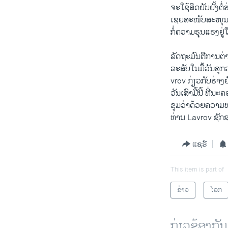
ຈະ​ໃຊ້​ສິດ​ຢັບຢັ້ງຕ
ເຊຍສະໜັບສະໜຸນ​ຮ່າງ​
ກໍ່​ຄວາມ​ຮຸນ​ແຮງ​ຢູ່​
ລັດຖະມົນຕີ​ການ​ຕ່
ລະສັບໃນ​ມື້ວັນ​ສຸກ
vrov ກ່ຽວ​ກັບ​ຮ່າງ​
ວັນ​ເສົາ​ມື້ນີ້ ທີ່
ຊຸມ​ວ່າ​ດ້ວຍ​ຄວາມ​ໝັ
ທ່ານ Lavrov ຊັກ​ຊວນ
ແຊຣ໌
This item is part of
ຂ່າວ
ໂລກ
ກ່ຽວຂ້ອງກັນ