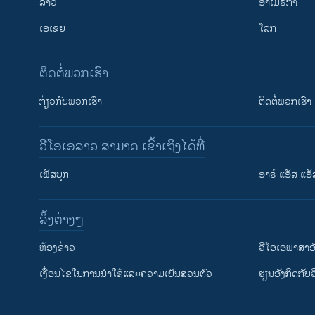
ລາວ
ອາເມຣິກາ
ເອເຊຍ
ໂລກ
ຕິດຕໍ່ພວກເຮົາ
ກ່ຽວກັບພວກເຮົາ
ຕິດຕໍ່ພວກເຮົາ
ວີໂອເອລາວ ສາມາດ ເຂົ້າເຖິງໄດ້ທີ່
ເຟັສບຸກ
ອາຣ໌ ແອັສ ແອັ
​ລິ້ງ​ຕ່າງໆ
ຕິດຕາມພວກເຮົາ ທີ່
​ຫ້ອງ​ຂ່າວ
ວີ​ໂອ​ເອ​ພາ​ສາ​ອ
​ເງື່ອນ​ໄຂ​ໃນ​ການ​ນຳ​ໃຊ້​ແລະຄວາມ​ເປັນ​ສ່​ວນ​ຕົວ
​ຮຽນ​ອັງ​ກິດ​ກັບ​
ພາສາຕ່າງໆ