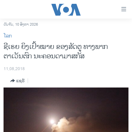
ລິ້ງ
ສຳຫລັບ
ເຂົ້າ
ວັນຈັນ, 10 ສິງຫາ 2026
ຫາ
ໂຮມເພຈ
ໂລກ
ຂ້າມ
ລາວ
ຊີເຣຍ ຍິງເປົ້າໝາຍ ຂອງສັດຕູ ທາງພາກ
ຂ້າມ
ອາເມຣິກາ
ຕາເວັນຕົກ ນະຄອນດາມາສກັສ
ຂ້າມ
ໄປ
ການເລືອກຕັ້ງ ປະທານາທີບໍດີ ສະຫະລັດ 2024
ຫາ
11,08,2018
ຂ່າວ​ຈີນ
ຊອກ
ແຊຣ໌
ຄົ້ນ
ໂລກ
ເອເຊຍ
ອິດສະຫຼະພາບດ້ານການຂ່າວ
ຊີວິດຊາວລາວ
ຊຸມຊົນຊາວລາວ