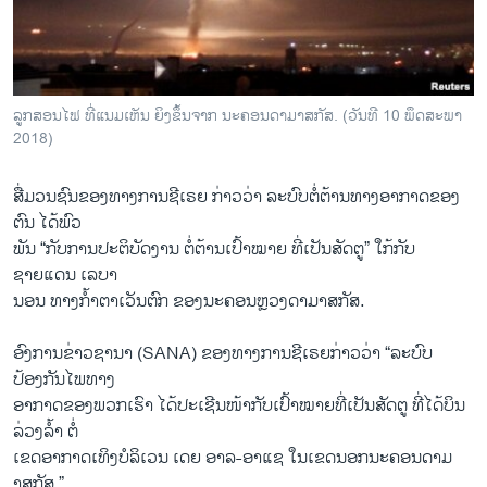
ວິທະຍາສາດ-ເທັກໂນໂລຈີ
ທຸລະກິດ
ພາສາອັງກິດ
ລູກສອນໄຟ ທີ່ແນມເຫັນ ຍິງຂຶ້ນຈາກ ນະຄອນດາມາສກັສ. (ວັນທີ 10 ພຶດສະພາ
ວີດີໂອ
2018)
ສຽງ
ສື່ມວນຊົນຂອງທາງການຊີເຣຍ ກ່າວວ່າ ລະບົບຕໍ່ຕ້ານທາງອາກາດຂອງ
ລາຍການກະຈາຍສຽງ
ຕົນ ໄດ້ພົວ
ຕິດຕາມພວກເຮົາ ທີ່
ພັນ “ກັບການປະຕິບັດງານ ຕໍ່ຕ້ານເປົ້າໝາຍ ທີ່ເປັນສັດຕູ” ໃກ້ກັບ
ລາຍງານ
ຊາຍແດນ ເລບາ
ນອນ ທາງກ້ຳຕາເວັນຕົກ ຂອງນະຄອນຫຼວງດາມາສກັສ.
ພາສາຕ່າງໆ
ອົງການຂ່າວຊານາ (SANA) ຂອງທາງການຊີເຣຍກ່າວວ່າ “ລະບົບ
ປ້ອງກັນໄພທາງ
ອາກາດຂອງພວກເຮົາ ໄດ້ປະເຊີນໜ້າກັບເປົ້າໝາຍທີ່ເປັນສັດຕູ ທີ່ໄດ້ບິນ
ລ່ວງລ້ຳ ຕໍ່
ເຂດອາກາດເທິງບໍລິເວນ ເດຍ ອາລ-ອາແຊ ໃນເຂດນອກນະຄອນດາມ
າສກັສ.”