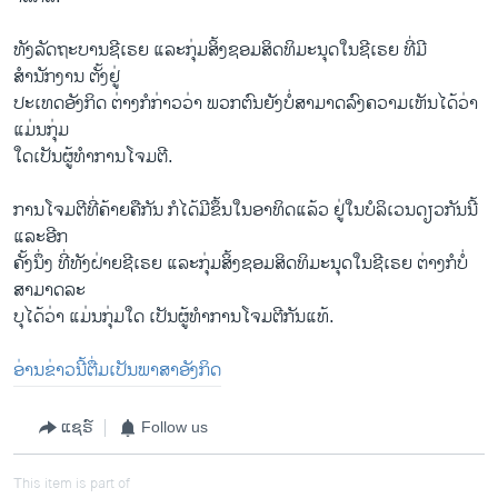
ທັງລັດຖະບານຊີເຣຍ ແລະກຸ່ມສິ້ງຊອມສິດທິມະນຸດໃນຊີເຣຍ ທີ່ມີ
ສຳນັກງານ ຕັ້ງຢູ່
ປະເທດອັງກິດ ຕ່າງກໍກ່າວວ່າ ພວກຕົນຍັງບໍ່ສາມາດລົງຄວາມເຫັນໄດ້ວ່າ
ແມ່ນກຸ່ມ
ໃດເປັນຜູ້ທຳການໂຈມຕີ.
ການໂຈມຕີທີ່ຄ້າຍຄືກັນ ກໍໄດ້ມີຂຶ້ນໃນອາທິດແລ້ວ ຢູ່ໃນບໍລິເວນດຽວກັນນີ້
ແລະອີກ
ຄັ້ງນຶ່ງ ທີ່ທັງຝ່າຍຊີເຣຍ ແລະກຸ່ມສິ້ງຊອມສິດທິມະນຸດໃນຊີເຣຍ ຕ່າງກໍບໍ່
ສາມາດລະ
ບຸໄດ້ວ່າ ແມ່ນກຸ່ມໃດ ເປັນຜູ້ທຳການໂຈມຕີກັນແທ້.
ອ່ານຂ່າວນີ້ຕື່ມເປັນພາສາອັງກິດ
ແຊຣ໌
Follow us
This item is part of