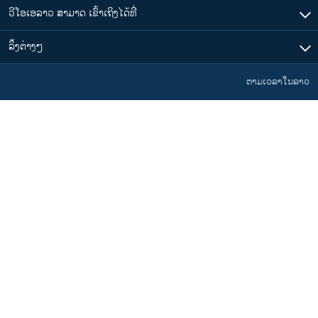
ວີໂອເອລາວ ສາມາດ ເຂົ້າເຖິງໄດ້ທີ່
​ລິ້ງ​ຕ່າງໆ
ຕາມເວລາໃນລາວ