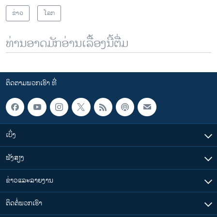
ຂ່າວ
ໂລກ
ທ່ານອາດມັກອ່ານເລື້ອງນີ້ຕື່ມ
ຕິດຕາມພວກເຮົາ ທີ່
ເບິ່ງ
ຟັງສຽງ
ຂ່າວແລະລາຍງານ
ຕິດຕໍ່ພວກເຮົາ