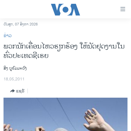
ລິ້ງ
ສຳຫລັບ
ເຂົ້າ
ວັນສຸກ, 07 ສິງຫາ 2026
ຫາ
ໂຮມເພຈ
ຂ່າວ
ຂ້າມ
ລາວ
ພວກນັກເຄື່ອນໄຫວຮຽກຮ້ອງ ໃຫ້ນັດຢຸດງານໃນ
ຂ້າມ
ອາເມຣິກາ
ທົ່ວປະເທດຊີເຣຍ
ຂ້າມ
ໄປ
ການເລືອກຕັ້ງ ປະທານາທີບໍດີ ສະຫະລັດ 2024
ຫາ
ສິງ ບູຣົມມະວົງ
ຂ່າວ​ຈີນ
ຊອກ
18,05,2011
ຄົ້ນ
ໂລກ
ແຊຣ໌
ເອເຊຍ
ອິດສະຫຼະພາບດ້ານການຂ່າວ
ຊີວິດຊາວລາວ
ຊຸມຊົນຊາວລາວ