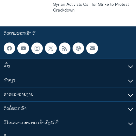
Syrian Activists Call for Strike to Protest
Crackdown
ຕິດຕາມພວກເຮົາ ທີ່
ເບິ່ງ
ຟັງສຽງ
ຂ່າວແລະລາຍງານ
ຕິດຕໍ່ພວກເຮົາ
ວີໂອເອລາວ ສາມາດ ເຂົ້າເຖິງໄດ້ທີ່