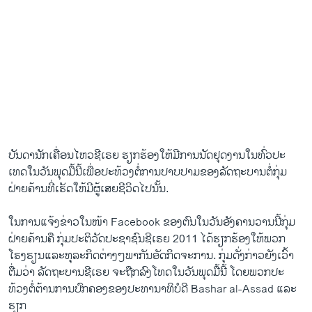
ບັນດາ​ນັກ​ເຄື່ອນ​ໄຫວ​ຊີ​ເຣຍ ຮຽກຮ້ອງ​ໃຫ້​ມີ​ກາ​ນນັດ​ຢຸດ​ງານໃນທົ່ວປະ​
ເທດ​ໃນ​ວັນ​ພຸດ​ມື້​ນີ້​ເພື່ອ​ປະ​ທ້ວງ​ຕໍ່ການ​ປາບ​ປາມຂອງ​ລັດຖະບານຕໍ່​ກຸ່ມ​
ຝ່າຍ​ຄ້ານ​ທີ່​ເຮັດ​ໃຫ້​ມີ​ຜູ້​ເສຍ​ຊີວິດ​ໄປ​ນັ້ນ.
ໃນ​ການ​ແຈ້ງ​ຂ່າວ​ໃນ​ໜ້າ Facebook ຂອງ​ຕົນ​ໃນ​ວັນ​ອັງຄານ​ວານ​ນີ້ກຸ່ມ
ຝ່າຍ​ຄ້ານຄື ກຸ່ມ​ປະຕິວັດ​ປະຊາຊົນ​ຊີ​ເຣຍ 2011 ​ໄດ້​ຮຽກຮ້ອງ​ໃຫ້​ພວກ​
ໂຮງຮຽນ​ແລະ​ທຸລະ​ກິດ​ຕ່າງໆ​ພາກັນ​ອັດ​ກິດຈະການ. ກຸ່ມ​ດັ່ງກ່າວ​ຍັງ​ເວົ້າ​
ຕື່ມ​ວ່າ ລັດຖະບານ​ຊີ​ເຣຍ ຈະ​ຖືກ​ລົງ​ໂທດ​ໃນ​ວັນ​ພຸດ​ມື້​ນີ້​ ໂດຍ​ພວກ​ປະ​
ທ້ວງ​ຕໍ່​ຕ້ານການ​ປົກຄອງ​ຂອງ​ປະທາ​ນາ​ທິບໍດີ Bashar al-Assad ​ແລະ​
ຮຽກ