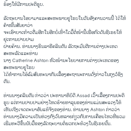
ຮ້ອງ​ໃຫ້​ມີ​ການ​ປະຕິ​ຮູບ​.
ລັດຖະບານ​ໂອ​ບາ​ມາ​ແລະ​ສະຫະພາບ​ຢູ​ໂຣບ​ໃນ​ວັນ​ອັງຄານ​ວານ​ນີ້ ​ໄດ້ໃຫ້​
ຄໍາ​ໜັ້ນສັນຍາ​ວ່າ​
ຈະ​ເອົາ​ບາດກ້າວ​ຕື່ມ​ອີກ​ໃນ​ອີກ​ບໍ່​ເທົ່າ​ໃດ​ມື້​ຕໍ່ໜ້າ​ນີ້ເພື່ອ​ກົດ​ດັນ​ຊີ​ເຣຍ​ໃຫ້​
ຢຸດ​ການ​ປາບ​ປາມ​
ຝ່າຍ​ຄ້ານ​. ທ່ານ​ນາງຮິນ​ລາຣີຄລິນ​ຕັນ ລັດຖະມົນຕີ​ການ​ຕ່າງປະ​ເທດ​
ສະຫະລັດ​ແລະ​ທ່ານ​
ນາງ Catherine Ashton ຫົວໜ້າ​ນະ​ໂຍບາຍ​ການ​ຕ່າງປະ​ເທດ​ຂອງ​
ສະຫະພາບ​ຢູ​ໂຣບ
ໄດ້​ທໍາ​ການ​ໂອ້​ລົມ​ສົນທະນາ​ກັນ​ເລື້ອງ​ສະຖານະ​ການດັ່ງກ່າວ​ໃນ​ກຸງ​ວໍ​ຊິງ​
ຕັນ.
ທ່ານ​ນາງຄລິນ​ຕັນ ກ່າວ​ວ່າ ປະທານາທິບໍດີ Assad ​ເວົ້າ​ເລື້ອງ​ການ​ປະຕິ​
ຮູບ ​ແຕ່​ການ​ປາບ​ປາມ​ຢ່າງ​ໂຫດຮ້າຍ​ທາ​ລຸນ​ຂອງ​ທ່ານ​ແມ່ນ​ສະ​ແດງ​ໃຫ້​
ເຫັນເຖິງ​ເຈດ​ຕະນາ​ອັນ​ແທ້​ຈິງ​ຂອງ​ທ່ານ. ທ່ານ​ນາງ Ashton ກ່າວ​ວ່າ
ທ່ານ​ນາງ​ມີ​ຄວາມ​ເປັນ​ຫ່ວງ​ກັງວົນ​ຫລາຍ​ກ່ຽວ​ກັບ​ການ​ເຄື່ອນໄຫວ​ທີ່​ພວມ​
ເພີ່ມ​ທະວີ​ຂຶ້ນ​ນັບ​ມື້​ຂອງ​ລັດຖະບານຕໍ່​ພວກ​ປະ​ທ້ວງ​ໃນ​ຊີ​ເຣຍນັ້ນ.