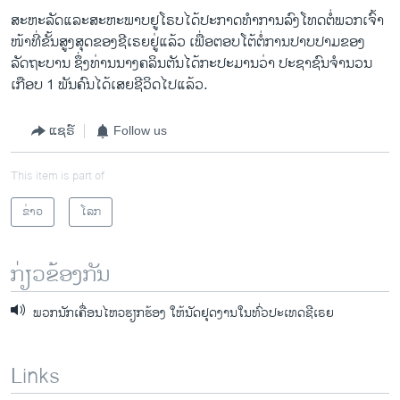
ສະຫະລັດ​ແລະ​ສະຫະພາບ​ຢູ​ໂຣບ​ໄດ້​ປະກາດ​ທໍາ​ການ​ລົງ​ໂທດ​ຕໍ່​ພວກເຈົ້າ​
ໜ້າ​ທີ່​ຂັ້ນ​ສູງ​ສຸດ​ຂອງ​ຊີ​ເຣຍຢູ່​ແລ້ວ ​ເພື່ອ​ຕອບ​ໂຕ້​ຕໍ່​ການ​ປາບ​ປາມຂອງ​
ລັດຖະບານ ຊຶ່ງ​ທ່ານ​ນາງຄລິນ​ຕັນ​ໄດ້ກະ​ປະມານ​ວ່າ ປະຊາຊົນຈໍານວນ​
ເກືອບ 1 ພັນຄົນ​ໄດ້​ເສຍ​ຊີວິດ​ໄປ​ແລ້ວ.
ແຊຣ໌
Follow us
This item is part of
ຂ່າວ
ໂລກ
ກ່ຽວຂ້ອງກັນ
ພວກນັກເຄື່ອນໄຫວຮຽກຮ້ອງ ໃຫ້ນັດຢຸດງານໃນທົ່ວປະເທດຊີເຣຍ
Links