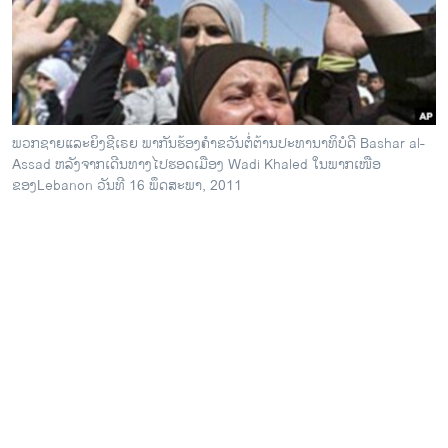
ວິທະຍາສາດ-ເທັກໂນໂລຈີ
ທຸລະກິດ
ພາສາອັງກິດ
ວີດີໂອ
ພວກຊາຍແລະຍິງຊີເຣຍ ພາກັນຮ້ອງຄໍາຂວັນຕໍ່ຕ້ານປະທານາທິບໍດີ Bashar al-
ສຽງ
Assad ຫລັງຈາກເດີນທາງໄປຮອດເມືອງ Wadi Khaled ໃນພາກເໜືອ
ຂອງLebanon ວັນທີ 16 ພຶດສະພາ, 2011
ລາຍການກະຈາຍສຽງ
ຕິດຕາມພວກເຮົາ ທີ່
ລາຍງານ
ພາສາຕ່າງໆ