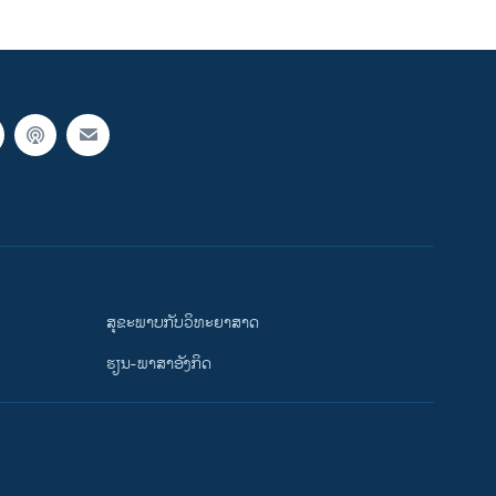
ສຸຂະພາບກັບວິທະຍາສາດ
ຮຽນ-ພາສາອັງກິດ