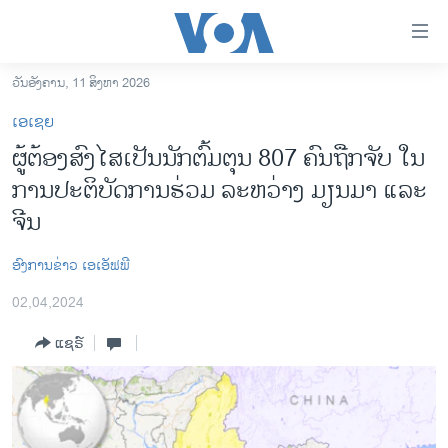
ລິ້ງ
ສຳຫລັບ
ເຂົ້າ
ວັນອັງຄານ, 11 ສິງຫາ 2026
ຫາ
ໂຮມເພຈ
ເອເຊຍ
ຂ້າມ
ລາວ
ຜູ້​ຕ້ອງ​ສົງ​ໄສ​ເປັນ​ນັກ​ຕົ້ມ​ຕຸນ 807 ຄົນ​ຖືກ​ຈັບ ​ໃນ​
ຂ້າມ
ອາເມຣິກາ
ການ​ປະ​ຕິ​ບັດ​ການ​ຮ່ວມ ​ລະ​ຫວ່າງ ມຽນ​ມາ ແລະ
ຂ້າມ
ໄປ
ການເລືອກຕັ້ງ ປະທານາທີບໍດີ ສະຫະລັດ 2024
ຈີນ
ຫາ
ຂ່າວ​ຈີນ
ຊອກ
​ອົງ​ການ​ຂ່າວ​ ເອ​ເອັ​ຟ​ພີ
ຄົ້ນ
ໂລກ
02,04,2024
ເອເຊຍ
ແຊຣ໌
ອິດສະຫຼະພາບດ້ານການຂ່າວ
ຊີວິດຊາວລາວ
ຊຸມຊົນຊາວລາວ