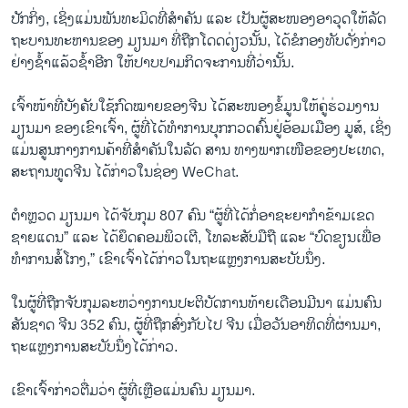
ປັກ​ກິ່ງ, ເຊິ່ງ​ແມ່ນ​ພັ​ນ​ທະ​ມິດ​ທີ່​ສຳ​ຄັນ ແລະ ເປັນ​ຜູ້​ສະ​ໜອງ​ອາ​ວຸດ​ໃຫ້​ລັດ​
ຖະ​ບານ​ທະ​ຫານ​ຂອງ ມຽນ​ມາ ທີ່​ຖືກ​ໂດດ​ດ່ຽວ​ນັ້ນ, ໄດ້​ຂໍກອງ​ທັບ​ດັ່ງ​ກ່າວ​
ຢ່າງ​ຊໍ້​າ​ແລ້ວ​ຊ້ຳ​ອີກ ​ໃຫ້​ປາບ​ປາມ​ກິດຈະການ​ທີ່​ວ່າ​ນັ້ນ.
ເຈົ້າ​ໜ້າ​ທີ່​ບັງ​ຄັບ​ໃຊ້​ກົດ​ໝາຍຂອງຈີນ ໄດ້​ສະ​ໜອງ​ຂໍ້​ມູນ​ໃຫ້​ຄູ່​ຮ່ວມງານ
ມຽນ​ມາ ຂອງ​ເຂົາ​ເຈົ້າ, ຜູ້​ທີ່​ໄດ້​ທຳ​ການ​ບຸກກວດ​ຄົ້ນ​ຢູ່​ອ້ອມ​ເມືອງ ມູ​ສ໌, ເຊິ່ງ​
ແມ່ນ​ສູນ​ກາງ​ການ​ຄ້າ​ທີ່​ສຳ​ຄັນ​ໃນ​ລັດ ສານ ທາງ​ພາກ​ເໜືອ​ຂອງ​ປະ​ເທດ,
ສະ​ຖານ​ທູດຈີນ ​ໄດ້​ກ່າວ​ໃນ​ຊ່ອງ WeChat.
ຕຳຫຼວດ ມຽນ​ມາ ໄດ້​ຈັບ​ກຸມ 807 ຄົນ “ຜູ້​ທີ່​ໄດ້​ກໍ່​ອາ​ຊະ​ຍາ​ກຳ​ຂ້າມ​ເຂດ​
ຊາຍ​ແດນ” ແລະ ໄດ້​ຍຶດ​ຄອມ​ພິວ​ເຕີ, ໂທ​ລະ​ສັບ​ມື​ຖື ແລະ “ບົດ​ຂຽນ​ເພື່ອ​
ທຳ​ການ​ສໍ້​ໂກງ,” ເຂົາ​ເຈົ້າ​ໄດ້​ກ່າວ​ໃນ​ຖະ​ແຫຼງ​ການ​ສະ​ບັບ​ນຶ່ງ.
ໃນ​ຜູ້​ທີ່​ຖືກ​ຈັບ​ກຸມ​ລະຫວ່າງ​ການ​ປະ​ຕິ​ບັດ​ການ​ທ້າຍ​ເດືອນ​ມີ​ນາ ແມ່ນ​ຄົນ​
ສັນ​ຊາດ ຈີນ 352 ຄົນ, ຜູ້​ທີ່​ຖືກ​ສົ່ງ​ກັບ​ໄປ ຈີນ ເມື່ອ​ວັນ​ອາ​ທິດ​ທີ່​ຜ່ານ​ມາ,
ຖະ​ແຫຼງ​ການ​ສະ​ບັບ​ນຶ່ງ​ໄດ້​ກ່າວ.
ເຂົາ​ເຈົ້າ​ກ່າວ​ຕື່ມ​ວ່າ ຜູ້​ທີ່​ເຫຼືອ​ແມ່ນ​ຄົນ ມຽນ​ມາ.