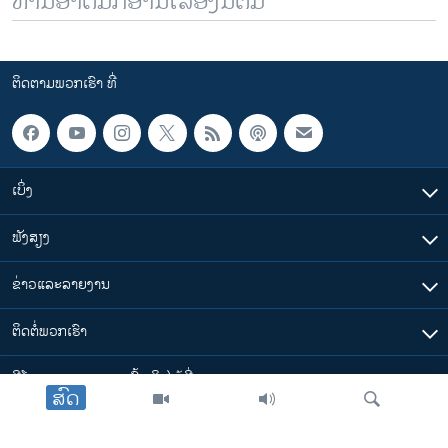
ທ່ານອາດມັກອ່ານເລື້ອງນີ້ຕື່ມ
ຕິດຕາມພວກເຮົາ ທີ່
ເບິ່ງ
ຟັງສຽງ
ຂ່າວແລະລາຍງານ
ຕິດຕໍ່ພວກເຮົາ
ວີໂອເອລາວ ສາມາດ ເຂົ້າເຖິງໄດ້ທີ່
ສົດ
​ລິ້ງ​ຕ່າງໆ