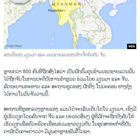
ວິທະຍາສາດ-ເທັກໂນໂລຈີ
ທຸລະກິດ
ພາສາອັງກິດ
ວີດີໂອ
ສຽງ
ແຜນ​ທີ່​ຂອງ ມຽນ​ມາ ແລະ ເຂດ​ຊາຍ​ແດ​ຂອງ​ເຂົາ​ເຈົ້າ​ຕິດ​ກັບ ຈີນ.
ລາຍການກະຈາຍສຽງ
ຕິດຕາມພວກເຮົາ ທີ່
ຫຼາຍກວ່າ 800 ຄົນທີ່​ຖືກ​ສົງ​ໄສວ່າ​ ເປັນ​ນັກ​ຕົ້ມ​ຕຸນ​ຂ້າມ​ເຂດ​ຊາຍ​ແດນນັ້ນ ​
ລາຍງານ
ໄດ້​ຖືກ​ຈັບ​ໃນ​ການ​ປະ​ຕິ​ບັດ​ການ​ຕຳຫຼວດ ​ຮ່ວມ​ໂດຍ ມຽນ​ມາ ແລະ ຈີນ,
ລັດ​ຖະ​ບານ​ທະ​ຫານ ແລະ ສະ​ຖານ​ທູດຂອງ ປັກ​ກິ່ງ ໃນ​ນະ​ຄອນ ຢາງ​ກຸ້ງ
ໄດ້​ກ່າວ​ໃນ​ວັນ​ຈັນ​ວານນີ້.
ພາສາຕ່າງໆ
ສະ​ຖານ​ທີ່​ຫຼອກລວງຫຼາຍແຫ່ງ ​ແມ່ນ​ໄດ້​ຈະ​ເລີນ​ເຕີບ​ໂຕ​ໃນ ມຽນ​ມາ, ເຊິ່ງ​ມີ​
ຜູ້​ເຮັດ​ວຽກ​ໂດຍ​ຄົນ​ຈາກ ຈີນ ແລະ ປະ​ເທດ​ອື່ນໆ ​ຜູ້​ທີ່​ມັກ​ຈະ​ຖືກ​ບັງ​ຄັບ​ໃຫ້​
ເຮັດ​ວຽກ​ເພື່ອຕົວະ​ຍົວະ​ເພື່ອນ​ຮ່ວມ​ຊາດ​ດຽວ​ກັນ​ ໃນ​ອຸດ​ສາ​ຫະ​ກຳ​ທີ່​ບັນ​
ດາ​ນັກ​ວິ​ເຄາະ​ກ່າວ​ວ່າ​ ມີ​ມູນ​ຄ່າຫຼາຍ​ພັນຕື້​ໂດ​ລາ.