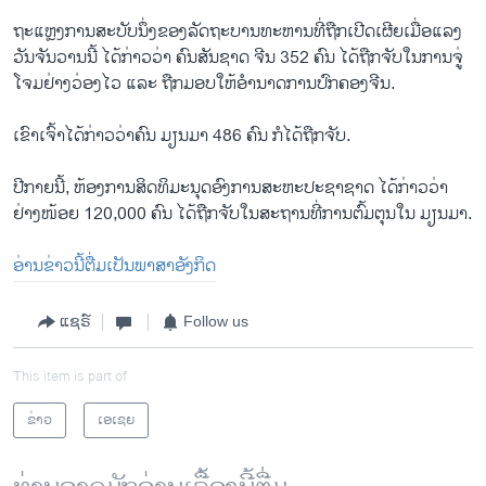
ຖະ​ແຫຼງ​ການ​ສະ​ບັບ​ນຶ່ງ​ຂອງ​ລັດ​ຖະ​ບານ​ທະ​ຫານ​ທີ່​ຖືກ​ເປີດ​ເຜີຍ​ເມື່ອ​ແລງ
ວັນ​ຈັນ​ວານນີ້​ ໄດ້​ກ່າວ​ວ່າ ຄົນ​ສັນ​ຊາດ ຈີນ 352 ຄົນ​ ໄດ້​ຖືກ​ຈັບ​ໃນ​ການ​ຈູ່​
ໂຈ​ມ​ຢ່າງວ່ອງ​ໄວ ແລະ ຖືກມອບ​ໃຫ້​ອຳ​ນາດ​ການ​ປົກ​ຄອງ​ຈີນ.
ເຂົາ​ເຈົ້າ​ໄດ້​ກ່າວ​ວ່າ​ຄົນ ມຽນ​ມາ 486 ຄົນ ​ກໍໄດ້​ຖືກ​ຈັບ.
ປີ​ກາຍນີ້, ຫ້ອງ​ການ​ສິດ​ທິ​ມະ​ນຸດ​ອົງ​ການ​ສະ​ຫະ​ປະ​ຊາ​ຊາດ ​ໄດ້​ກ່າວ​ວ່າ
ຢ່າງ​ໜ້ອຍ 120,000 ຄົນ​ ໄດ້​ຖືກ​ຈັບ​ໃນ​ສະ​ຖານ​ທີ່​ການ​ຕົ້ມ​ຕຸນ​ໃນ ມຽນ​ມາ.
ອ່ານ​ຂ່າວນີ້​ຕື່ມ​ເປັນ​ພາ​ສາ​ອັງ​ກິດ
ແຊຣ໌
Follow us
This item is part of
ຂ່າວ
ເອເຊຍ