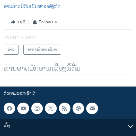
ອ່ານຂ່າວນີ້ຕື່ມເປັນພາສາອັງກິດ
ແຊຣ໌
Follow us
This item is part of
ຂ່າວ
ສະຫະລັດອາເມຣິກາ
ທ່ານອາດມັກອ່ານເລື້ອງນີ້ຕື່ມ
ຕິດຕາມພວກເຮົາ ທີ່
ເບິ່ງ