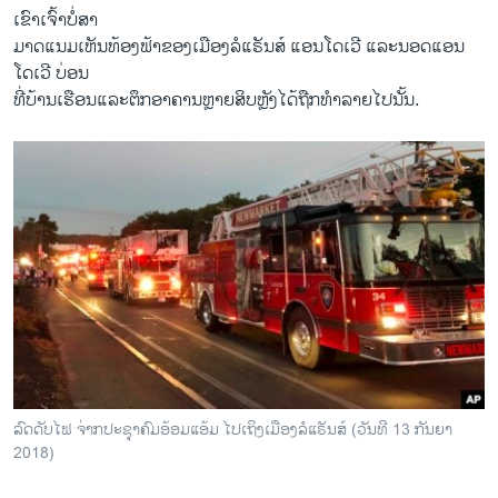
ເຂົາເຈົ້າບໍ່ສາ
ມາດແນມເຫັນທ້ອງຟ້າຂອງເມືອງລໍແຣັນສ໌ ແອນໂດເວີ ແລະນອດແອນ
ໂດເວີ ບ່ອນ
ທີ່ບ້ານເຮືອນແລະຕຶກອາຄານຫຼາຍສິບຫຼັງໄດ້ຖືກທຳລາຍໄປນັ້ນ.
ລົດດັບໄຟ ຈ່າກປະຊຸາຄົມອ້ອມແອ້ມ ໄປເຖິງເມືອງລໍແຣັນສ໌ (ວັນທີ 13 ກັນຍາ
2018)