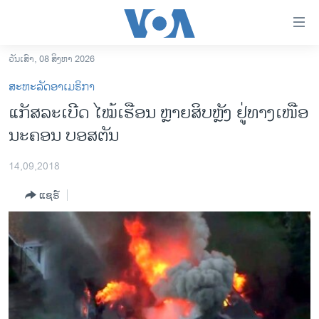
ລິ້ງ
ສຳຫລັບ
ເຂົ້າ
ວັນເສົາ, 08 ສິງຫາ 2026
ຫາ
ໂຮມເພຈ
ສະຫະລັດອາເມຣິກາ
ຂ້າມ
ລາວ
ແກັສລະເບີດ ໄໝ້ເຮືອນ ຫຼາຍສິບຫຼັງ ຢູ່ທາງເໜືອ
ຂ້າມ
ອາເມຣິກາ
ນະຄອນ ບອສຕັນ
ຂ້າມ
ໄປ
ການເລືອກຕັ້ງ ປະທານາທີບໍດີ ສະຫະລັດ 2024
ຫາ
14,09,2018
ຂ່າວ​ຈີນ
ຊອກ
ແຊຣ໌
ຄົ້ນ
ໂລກ
ເອເຊຍ
ອິດສະຫຼະພາບດ້ານການຂ່າວ
ຊີວິດຊາວລາວ
ຊຸມຊົນຊາວລາວ