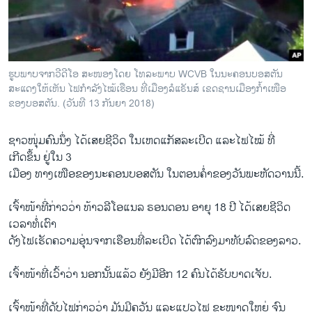
ວິທະຍາສາດ-ເທັກໂນໂລຈີ
ທຸລະກິດ
ພາສາອັງກິດ
ຮູບພາບຈາກວີດີໂອ ສະໜອງໂດຍ ໂທລະພາບ WCVB ໃນນະຄອນບອສຕັນ
ວີດີໂອ
ສະແດງໃຫ້ເຫັນ ໄຟກຳລັງໄໝ້ເຮືອນ ທີ່ເມືອງລໍແຣັນສ໌ ເຂດຊານເມືອງກ້ຳເໜືອ
ຂອງບອສຕັນ. (ວັນທີ 13 ກັນຍາ 2018)
ສຽງ
ຊາວໜຸ່ມຄົນນຶ່ງ ໄດ້ເສຍຊີວິດ ໃນເຫດແກັສລະເບີດ ແລະໄຟໄໝ້ ທີ່
ລາຍການກະຈາຍສຽງ
ຕິດຕາມພວກເຮົາ ທີ່
ເກີດຂຶ້ນ ຢູ່ໃນ 3
ລາຍງານ
ເມືອງ ທາງເໜືອຂອງນະຄອນບອສຕັນ ໃນຕອນຄ່ຳຂອງວັນພະຫັດວານນີ້.
ເຈົ້າໜ້າທີ່ກ່າວວ່າ ທ້າວລີໂອແນລ ຣອນດອນ ອາຍຸ 18 ປີ ໄດ້ເສຍຊີວິດ
ພາສາຕ່າງໆ
ເວລາທໍ່ເຕົາ
ດັງໄຟເຮັດຄວາມອຸ່ນຈາກເຮືອນທີ່ລະເບີດ ໄດ້ຕົກລົງມາທັບລົດຂອງລາວ.
ເຈົ້າໜ້າທີ່ເວົ້າວ່າ ນອກນັ້ນແລ້ວ ຍັງມີອີກ 12 ຄົນໄດ້ຮັບບາດເຈັບ.
ເຈົ້າໜ້າທີ່ດັບໄຟກ່າວວ່າ ມັນມີຄວັນ ແລະແປວໄຟ ຂະໜາດໃຫຍ່ ຈົນ