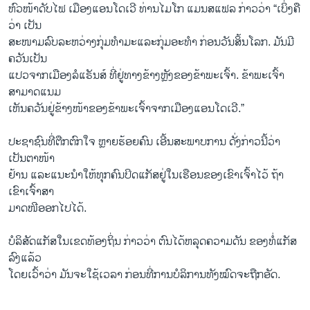
ຫົວໜ້າດັບໄຟ ເມືອງແອນໂດເວີ ທ່ານໄມໂກ ແມນສແຟລ ກ່າວວ່າ “ເບິ່ງຄື
ວ່າ ເປັນ
ສະໜາມລົບລະຫວ່າງກຸ່ມທຳມະແລະກຸ່ມອະທຳ ກ່ອນວັນສິ້ນໂລກ. ມັນມີ
ຄວັນເປັນ
ແປວຈາກເມືອງລໍແຣັນສ໌ ທີ່ຢູ່ທາງຂ້າງຫຼັງຂອງຂ້າພະເຈົ້າ. ຂ້າພະເຈົ້າ
ສາມາດແນມ
ເຫັນຄວັນຢູ່ຂ້າງໜ້າຂອງຂ້າພະເຈົ້າຈາກເມືອງແອນໂດເວີ.”
ປະຊາຊົນທີ່ຕືກຕົກໃຈ ຫຼາຍຮ້ອຍຄົນ ເອີ້ນສະພາບການ ດັ່ງກ່າວນີ້ວ່າ
ເປັນຕາໜ້າ
ຢ້ານ ແລະແນະນຳໃຫ້ທຸກຄົນປິດແກັສຢູ່ໃນເຮືອນຂອງເຂົາເຈົ້າໄວ້ ຖ້າ
ເຂົາເຈົ້າສາ
ມາດໜີອອກໄປໄດ້.
ບໍລິສັດແກັສໃນເຂດທ້ອງຖິ່ນ ກ່າວວ່າ ຕົນໄດ້ຫລຸດຄວາມດັນ ຂອງທໍ່ແກັສ
ລົງແລ້ວ
ໂດຍເວົ້າວ່າ ມັນຈະໃຊ້ເວລາ ກ່ອນທີ່ການບໍລິການທັງໝົດຈະຖືກອັດ.