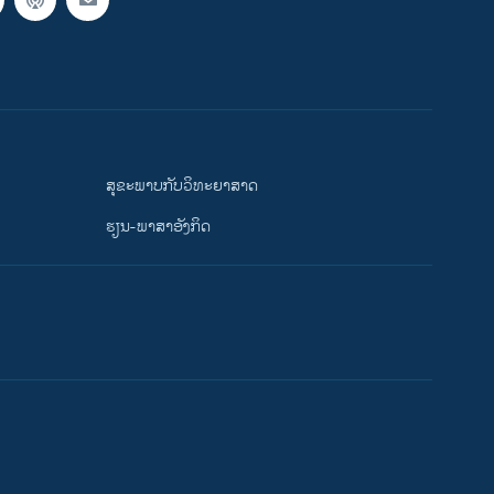
ສຸຂະພາບກັບວິທະຍາສາດ
ຮຽນ-ພາສາອັງກິດ