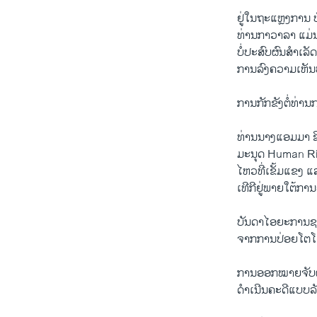
ຢູ່​ໃນ​ຖະ​ແຫຼງ​ການ ບ
ທ່ານ​ກາ​ວາ​ລາ ​ແມ່ນ
ບໍ່​ປະ​ສົບ​ຜົນ​ສຳ​ເລັ
ການ​ລົງ​ຄວາມ​ເຫັນ​ບໍ
ການ​ກັກ​ຂັງ​ຕໍ່​ທ່ານ
ທ່ານ​ນາງ​ແອມ​ມາ ຊິນ​
ມະ​ນຸດ Human Righ
ໄຫວທີ່​ເຂັ້ມ​ແຂງ ແລ
ເທີ​ກີຢູ່​ພາຍ​ໃຕ້​ກາ​
ບັນ​ດາ​ໄອ​ຍະ​ການ​ຊ
ຈາກ​ການປ່ອຍ​ໂຕ​
ການ​ອອກ​ໝາຍ​ຈັບ​ຜູ້
​ດຳ​ເນີນ​ຄະ​ດີແບບລັບ​