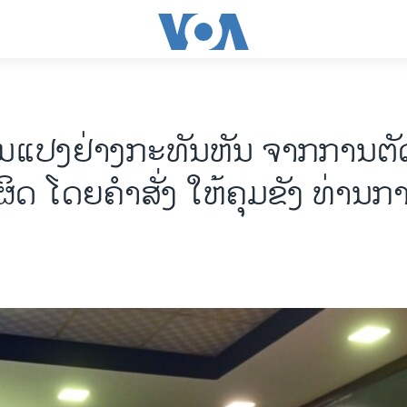
ປ່ຽນແປງຢ່າງກະ​ທັນ​ຫັນ ຈາກ​ການ​ຕັດ​ສ
ຜິດ ​ໂດຍ​ຄຳ​ສັ່ງ ໃຫ້​ຄຸມ​ຂັງ ທ່ານ​ກ