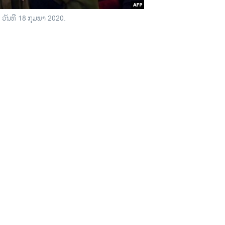
ອີກ ວັນ​ທີ 18 ກຸມ​ພາ 2020.