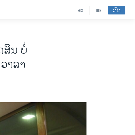
ສົດ
ິນ ບໍ່​
າ​ວາ​ລາ