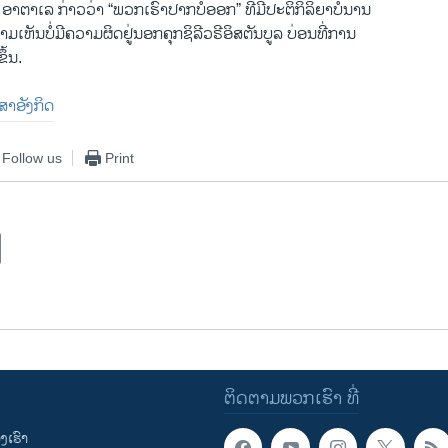
ອາ​ຕາ​ເລ ກ່າວ​ວ່າ “ພວກ​ເຮົາ​ປາກ​ບໍ່​ອອກ” ທີ່​ມີ​ປະ​ຕິ​ກິ​ລິ​ຍາ​ບໍ່​ນານ
ມ​ເຫັນ​ບໍ່​ມີ​ຄວາມ​ຜິດຢູ່ນອກ​ຄຸກ​ຊິ​ລີວ​ຣີອິ​ສ​ຕັນ​ບູລ ​ບ່ອນ​ທີ່​ການ​
ຶ້ນ. ​
​ສາ​ອັງ​ກິດ
Follow us
Print
ຕິດຕາມພວກເຮົາ ທີ່
ເຮົາ