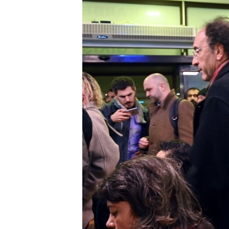
ວິທະຍາສາດ-ເທັກໂນໂລຈີ
ທຸລະກິດ
ພາສາອັງກິດ
ວີດີໂອ
ສຽງ
ລາຍການກະຈາຍສຽງ
ລາຍງານ