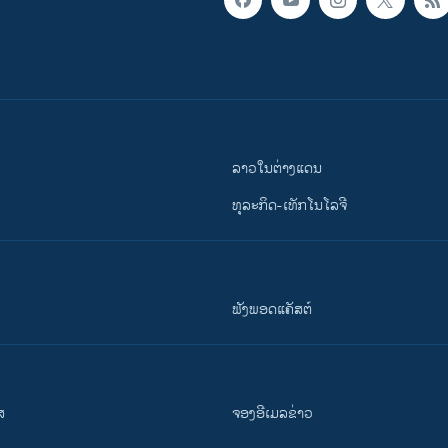
ລາວໃນຕ່າງແດນ
ທຸລະກິດ-ເທັກໂນໂລຈີ
ຟັງພອດແຄັສຕ໌
ສ
ຈອງອີເມລຂ່າວ