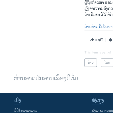
ຜູ້​ຖືກ​ກ່າວ​ຫາ ​ແຄນ 
​ຫຼັງ​ຈາກ​ການ​ລົງ​ຄວາ
ດຳ​ເນີນ​ຄະ​ດີໄດ້​ຈັດ​ຂ
ອ່ານ​ຂ່າວ​ນີ້​ເປັນ​ພາ
ແຊຣ໌
This item is part of
ຂ່າວ
ໂລກ
ທ່ານອາດມັກອ່ານເລື້ອງນີ້ຕື່ມ
ເບິ່ງ
ຟັງສຽງ
ວີດີໂອພາສາລາວ
ຟັງລາຍການຂອງ