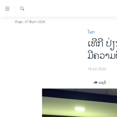
ລິ້ງ
ສຳຫລັບ
ເຂົ້າ
ຄົ້ນຫາ
ວັນສຸກ, 07 ສິງຫາ 2026
ໂຮມເພຈ
ຫາ
ໂລກ
ລາວ
ຂ້າມ
ເທີ​ກີ ​
ຂ້າມ
ອາເມຣິກາ
ຂ້າມ
ການເລືອກຕັ້ງ ປະທານາທີບໍດີ ສະຫະລັດ
ມີ​ຄວາມ​
ໄປ
2024
ຫາ
ຂ່າວ​ຈີນ
ຊອກ
19,02,2020
ຄົ້ນ
ໂລກ
ແຊຣ໌
ເອເຊຍ
ອິດສະຫຼະພາບດ້ານການຂ່າວ
ຊີວິດຊາວລາວ
ຊຸມຊົນຊາວລາວ