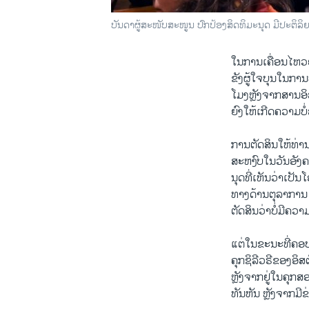
ບັນ​ດາ​ຜູ້​ສະ​ໜັບ​ສະ​ໜູນ ປົກ​ປ້ອງ​ສິດ​ທິ​ມະ​ນຸດ ມີ​ປະຕິ
ໃນ​ການ​ເຄື່ອນ​ໄຫວຢ່
​ຂັງ​ຜູ້​ໃຈ​ບຸນ​ໃນ​ກາ
​ໂມງ​ຫຼັງ​ຈາກ​ສານ​ອິ​
ຍົງ​ໃຫ້​ເກີດ​ຄວາມ​ບໍ
ການຕັ​ດ​ສິນ​ໃຫ້​ທ່ານ​
ສະ​ຫງົບ​ໃນ​ວັນ​ອັງ​ຄ
ນຸດ​ທີ່​ເຫັນ​ວ່າ​ເປັ
ທາງ​ດ້ານ​ຕຸ​ລາ​ການ ​
ຕັດ​ສິນ​ວ່າ​ບໍ່​ມີ​ຄ
ແຕ່​ໃນ​ຂະ​ນະ​ທີ່​ຄອ
​ຄຸກ​ຊິ​ລີ​ວຣີ​ຂອງ​ອ
ຫຼັງ​ຈາກ​ຢູ່​ໃນ​ຄຸກ​ສອງ
ທັນ​ຫັນ ​ຫຼັງ​ຈາກມີ​