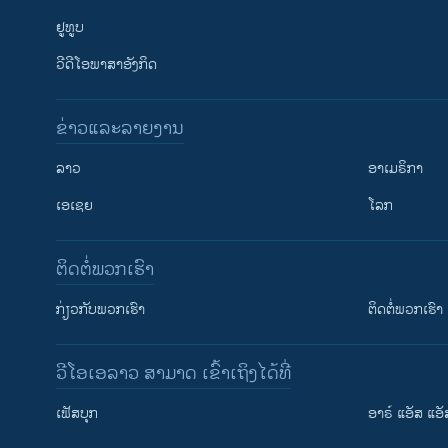
ຢູທູບ
ວີດີໂອພາສາອັງກິດ
ຂ່າວແລະລາຍງານ
ລາວ
ອາເມຣິກາ
ເອເຊຍ
ໂລກ
ຕິດຕໍ່ພວກເຮົາ
ກ່ຽວກັບພວກເຮົາ
ຕິດຕໍ່ພວກເຮົາ
ວີໂອເອລາວ ສາມາດ ເຂົ້າເຖິງໄດ້ທີ່
ເຟັສບຸກ
ອາຣ໌ ແອັສ ແອັ