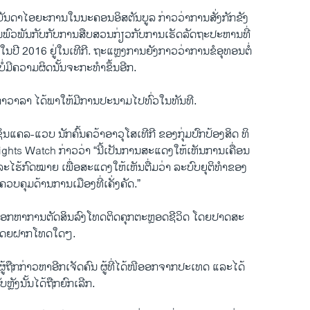
ັນ​ດາ​ໄອ​ຍະ​ການ​ໃນ​ນະ​ຄອນ​ອິ​ສ​ຕັນ​ບູ​ລ ກ່າວ​ວ່າ​ການ​ສັ່ງ​ກັກ​ຂັງ
​ພົວ​ພັນ​ກັບກັບການ​ສືບ​ສວນ​ກ່ຽວ​ກັບ​ການ​ເຮັດ​ລັດ​ຖະ​ປະ​ຫານ​ທີ່​
ດ​ໃນ​ປີ 2016 ​ຢູ່ໃນ​ເທີ​ກີ. ຖະ​ແຫຼງ​ການ​ຍັງ​ກາວ​ວ່​າ​ການຂໍອຸ​ທອນ​ຕໍ່
່​ມີ​ຄວາມ​ຜິດນັ້ນ​ຈະ​ກະ​ທຳ​ຂຶ້ນອີກ.
​ກາ​ວາ​ລາ ໄດ້​ພາ​ໃຫ້​ມີ​ການ​ປະ​ນາມໄປ​ທົ່ວ​ໃນ​ທັນ​ທີ.
ແຄ​ລ-ແວບ ນັກ​ຄົ້ນ​ຄວ້າ​ອາ​ວຸ​ໂສ​ເທີ​ກີ ຂອງ​ກຸ່ມ​ປົກ​ປ້ອງ​ສິ​ດ ທິ​
ts Watch ກ່າວ​ວ່າ “ນີ້​ເປັນ​ການ​ສະ​ແດງ​ໃຫ້​ເຫັນການ​ເຄື່ອນ​
ະ​ໄຮ້​ກົດ​ໝາຍ ເພື່ອ​ສະ​ແດງ​ໃຫ້​ເຫັນ​ຕື່ມ​ວ່າ ລະ​ບົບ​ຍຸ​ຕິ​ທຳ​ຂອງ
ນ​ຄວບ​ຄຸມ​ດ້ານ​ການ​ເມືອງ​ທີ່ເຄັ່ງ​ຄັດ.”
ອກ​ຫາ​ການ​ຕັດ​ສິນ​ລົງ​ໂທດ​ຕິດຄຸກ​ຕະ​ຫຼອດ​ຊີ​ວິດ ​ໂດຍປາດ​ສະ​
ໂດຍ​ຝາກ​ໂທດ​ໃດໆ.
​ຖືກ​ກ່າວ​ຫາ​ອີກ​ເຈັດ​ຄົນ ຜູ້​ທີ່​ໄດ້​ໜີ​ອອກ​ຈາກ​ປະ​ເທດ ແລະ​ໄດ້
ຫຼັງ​ນັ້ນ​ໄດ້​ຖືກ​ຍົກ​ເລີກ.