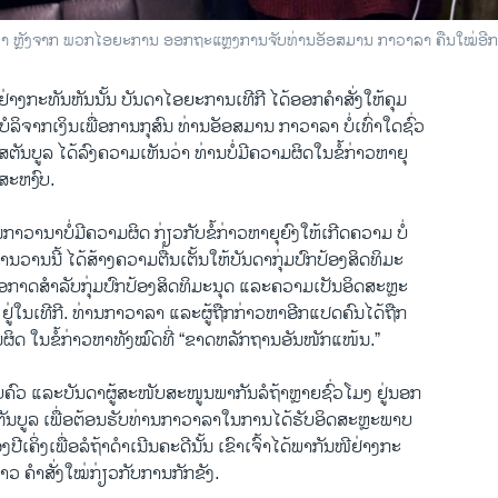
ລິ​ຍາ ຫຼັງ​ຈາກ ​ພວກ​ໄອ​ຍະ​ການ ​ອອກ​ຖະ​ແຫຼງ​ການ​ຈັບ​ທ່ານ​​ອັ​ອສ​ມານ ກາ​ວາ​ລາ ​ຄືນ​ໃໝ່​
າງ​ກະ​ທັນ​ຫັນນັ້ນ ບັນ​ດາ​ໄອ​ຍະ​ການ​ເທີ​ກີ ໄດ້​ອອກ​ຄຳ​ສັ່ງ​ໃຫ້​ຄຸມ
ນ​ບໍ​ລິ​ຈາກ​ເງິນ​ເພື່ອ​ການ​ກຸ​ສົນ ທ່ານອັ​ອສ​ມານ ກາ​ວາ​ລາ ບໍ່​ເທົ່າ​ໃດ​ຊົ່ວ
ສ​ຕັນບູລ ໄດ້​ລົງ​ຄ​ວາມ​ເຫັນວ່າ ທ່ານ​ບໍ່​ມີ​ຄວາມ​ຜິດ​ໃນ​ຂໍ້​ກ່າວ​ຫາຍຸ​
່​ສະ​ຫງົບ.
ກາ​ວາ​ນາ​ບໍ່​ມີ​ຄວາມ​ຜິດ ກ່ຽວ​ກັບ​ຂໍ້​ກ່າວ​ຫາ​ຍຸຍົງ​ໃຫ້​ເກີດ​ຄວາມ ບໍ່​
ານ​ວານ​ນີ້ ໄດ້​ສ້າງ​ຄວາມ​ຕື່ນ​ເຕັ້ນໃຫ້ບັນ​ດາ​ກຸ່ມ​ປົກ​ປ້ອງສິດ​ທິ​ມະ​
ນ​ໂອ​ກາດ​ສຳ​ລັບກຸ່ມ​ປົກ​ປ້ອງ​ສິດ​ທິ​ມະ​ນຸດ ແລະຄວາມ​ເປັນ​ອິດສະ​ຫຼະ​
ຢູ່ໃນ​ເທີ​ກີ. ທ່ານ​ກາ​ວາ​ລາ ແລະ​ຜູ້ຖືກ​ກ່າວ​ຫາ​ອີກ​ແປດ​ຄົນ​ໄດ້ຖືກ​
ວາມ​ຜິດ ໃນ​ຂໍ້​ກ່າວ​ຫາ​ທັງ​ໝົດ​ທີ່ “ຂາດ​ຫລັກ​ຖານ​ອັນ​ໜັກ​ແໜ້ນ.”
ບ​ຄົວ ແລະ​ບັນ​ດາ​ຜູ້ສະ​ໜັບ​ສະ​ໜູນ​ພາ​ກັນ​ລໍ​ຖ້າ​ຫຼາຍ​ຊົ່ວ​ໂມງ ຢູ່ນອກ
ິ​ສ​ຕັນ​ບູລ ເພື່ອ​ຕ້ອນ​ຮັບ​ທ່ານ​ກາ​ວາ​ລາໃນ​ການ​ໄດ້​ຮັບອິດ​ສະ​ຫຼະ​ພາບ
​ປີ​ເຄິ່ງ​ເພື່ອ​ລໍ​ຖ້າ​ດຳ​ເນີນ​ຄະ​ດີນັ້ນ ເຂົາ​ເຈົ້າ​ໄດ້​ພາ​ກັນ​ໜີ​ຢ່າງ​ກະ​
ຂ່າວ ​ຄຳ​ສັ່ງໃໝ່ກ່ຽວ​ກັບການ​ກັກ​ຂັງ.