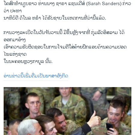
ໂຄສົກ​ທຳນຽບຂາວ ທ່ານ​ນາງ ຊາຣາ ​ແຊນ​ເດີສ໌ (Sarah Sanders) ກ່າວ​
ວ່າ ປະທາ
ນາທິບໍດີ ດໍ​ໂນ​ລ ທຣຳ ​ໄດ້​ຮັບ​ຊາບໃນ​ເຫດ​ການ​ທີ່​ວ່າ​ນີ້​ແລ້ວ.
ການວາງ​ລະ​ເບີດ​ໃນ​ວັນ​ຈັນ​ວານ​ນີ້ ມີ​ຂຶ້ນ​ຫຼັງ​ຈາກ​ທີ່ ກຸ່ມ​ລັດ​ອິສລາມ ​ໄດ້​
ອອກ​ມາ​ອ້າງ
​ເອົາ​ຄວາມ​ຮັບຜິດຊອບ​ໃນ​ການ​ໂຈມ​ຕີ​ໃສ່​ຄ້າຍ​ຝຶກ​ແອບ​ດ້ານ​ຄວາມ​ປອດ​
ໄພ​ແຫ່ງ​ຊາດ ​
ໃນ​ນະຄອນຫຼວງ​ກາ​ບູລ ນັ້ນ.
ອ່ານ​ຂ່າວ​ນີ້​ເພີ່ມຕື່ມ​ເປັນ​ພາສາ​ອັງກິດ