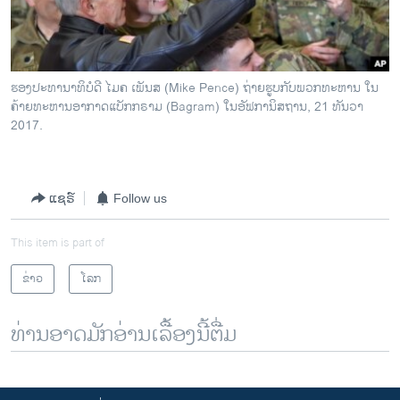
ຮອງປະທານາທິບໍດີ ໄມຄ ເພັນສ (Mike Pence) ຖ່າຍຮູບກັບພວກທະຫານ ໃນ
ຄ້າຍທະຫານອາກາດແບັກກຣາມ (Bagram) ໃນອັຟການິສຖານ, 21 ທັນວາ
2017.
ແຊຣ໌
Follow us
This item is part of
ຂ່າວ
ໂລກ
ທ່ານອາດມັກອ່ານເລື້ອງນີ້ຕື່ມ