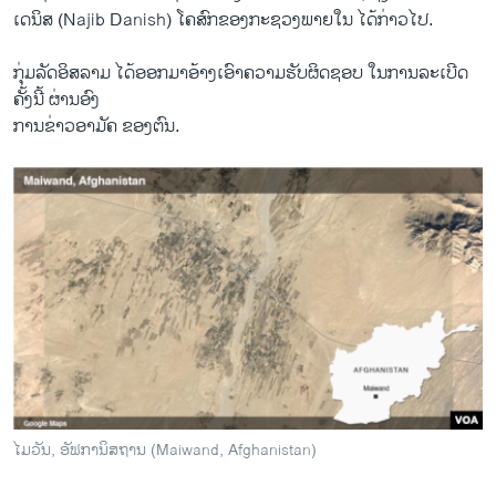
ເດ​ນິສ (Najib Danish) ​ໂຄສົກ​ຂອງ​ກະຊວງ​ພາຍ​ໃນ ​ໄດ້​ກ່າວ​ໄປ.
ກຸ່ມ​ລັດ​ອິສລາມ ​ໄດ້​ອອກ​ມາ​ອ້າງ​ເອົາ​ຄວາມ​ຮັບຜິດຊອບ ​ໃນ​ການລະ​ເບີດ​
ຄັ້ງ​ນີ້ ຜ່ານ​ອົງ
ການຂ່າວ​ອາມັຄ ຂອງ​ຕົນ.
ໄມວັນ, ອັຟການິສຖານ (Maiwand, Afghanistan)