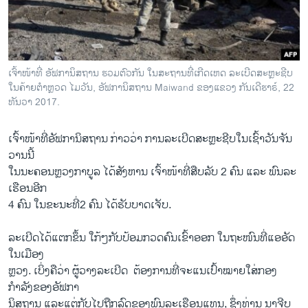
ວິທະຍາສາດ-ເທັກໂນໂລຈີ
ທຸລະກິດ
ພາສາອັງກິດ
ເຈົ້າໜ້າທີ່ ອັຟການິສຖານ ຮວມຕົວກັນ ໃນສະຖານທີ່ເກີດເຫດ ລະເບີດສະຫຼະຊີບ
ວີດີໂອ
ໃນຄ້າຍຕຳຫຼວດ ໄມວັນ, ອັຟການິສຖານ Maiwand ຂອງແຂວງ ກັນເດີຮາຣ໌, 22
ທັນວາ 2017.
ສຽງ
​ເຈົ້າ​ໜ້າ​ທີ່​ອັຟກາ​ນິສຖານ ກ່າວ​ວ່າ ການລະ​ເບີດ​ສະຫຼະ​ຊີບ​ໃນເຊົ້າ​ວັນ​ຈັນ​
ລາຍການກະຈາຍສຽງ
ຕິດຕາມພວກເຮົາ ທີ່
ວານ​ນີ້ ​
ລາຍງານ
ໃນ​ນະຄອນ​ຫຼວງກາ​ບູລ ​ໄດ້​ສັງຫານ ​ເຈົ້າ​ໜ້າ​ທີ່​ສືບ​ລັບ 2 ຄົນ ​ແລະ ພົນລະ​
ເຮືອນ​ອີກ
4 ຄົນ ໃນ​ຂະນະ​ທີ່2 ຄົນ ​ໄດ້​ຮັບ​ບາດ​ເຈັບ.
ພາສາຕ່າງໆ
ລະ​ເບີດ​ໄດ້​ແຕກ​ຂຶ້ນ ​ໃກ້ໆ​ກັບ​ປ້ອມ​ກວດ​ຄົນ​ເຂົ້າ​ອອກ ​ໃນ​ຖະໜົນ​ທີ່​ແອ​ອັດ ​
ໃນ​ເມືອງ
​ຫຼວງ. ເບິ່ງ​ຄື​ວ່າ ຜູ້​ວາງ​ລະ​ເບີດ ​ ຕ້ອງການ​ທີ່​ຈະ​ແນ​ເປົ້າ​ໝາຍ​ໃສ່​ກອງ​
ກຳລັງ​ຂອງ​ອັຟກາ
​ນິສຖານ ​ແລະ​ແຕ່​ກັບ​ໄປ​ຖືກ​ລົດ​ຂອງ​ພົນລະ​ເຮືອນ​ແທນ, ຊຶ່ງ​ທ່ານ ນາ​ຈີບ ​