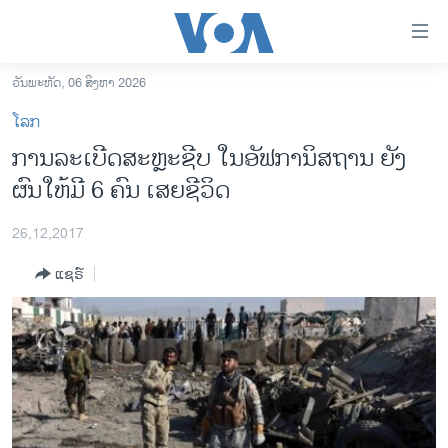
ລິ້ງ
ສຳຫລັບ
ເຂົ້າ
ວັນພະຫັດ, 06 ສິງຫາ 2026
ຫາ
ໂຮມເພຈ
ໂລກ
ຂ້າມ
ລາວ
ການລະ​ເບີດ​ສະຫຼະ​ຊີບ ໃນ​ອັຟກາ​ນິສຖານ ຍັງ
ຂ້າມ
ອາເມຣິກາ
ຜົນໃຫ້ມີ 6 ຄົນ ເສຍຊີວິດ
ຂ້າມ
ໄປ
ການເລືອກຕັ້ງ ປະທານາທີບໍດີ ສະຫະລັດ 2024
ຫາ
26,12,2017
ຂ່າວ​ຈີນ
ຊອກ
ແຊຣ໌
ຄົ້ນ
ໂລກ
ເອເຊຍ
ອິດສະຫຼະພາບດ້ານການຂ່າວ
ຊີວິດຊາວລາວ
ຊຸມຊົນຊາວລາວ