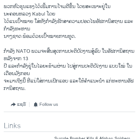
ພວກ​ຫົວ​ຮຸນ​ແຮງ​ໄດ້​ເພີ້​ມການ​ໂຈມ​ຕີຂຶ້ນ ​ໂດຍ​ສະ​ເພາະ​ຢູ່​ໃນ
ນະຄອນຫລວງ Kabul ​ໂດຍ
​ໄດ້ແນ​ເປົ້າໝາຍ ​ໃສ່​ທັງກຳລັງ​ຮັກສາ​ຄວາມ​ປອດ​ໄພ​ອັຟກາ​ນິສຖານ ​ແລະ
ກຳລັງ​ທະຫານ
​ນາໆ​ຊາດ ພ້ອມ​ດ້ວຍເປົ້າ​ໝາຍ​ການ​ທູດ.
ກຳລັງ NATO ພວມຈະ​ສີ້​ນສຸດ​ການ​ປະຕິບັດ​ງານ​ສູ້​ລົບ ​ໃນອັຟກາ​ນິສຖານ
ຫລັງຈາກ 13
ປີ ​ແລະ​ກຳລັງ​ຢູ່​ໃນ​ໄລຍະຂ້າມ​ຜ່ານ ​ໄປ​ສູ່​ການ​ປະຕິບັດ​ງານ ​ແບບ​ໃໝ່ ​ໃນ​
ເດືອນ​ມັງ​ກອນ​
ຈະ​ມາ​ເຖິງ​ນີ້ ທີ່​ແນ່​ໃສ່​ການ​ເຝິກ​ແອ​ບ ​ແລະ​ໃຫ້​ຄຳ​ແນະນຳ ​ແກ່ທະຫານ​ອັຟ
ກາ​ນິສຖານ.
ແຊຣ໌
Follow us
Links
Suicide Bomber Kills 6 Afghan Soldiers