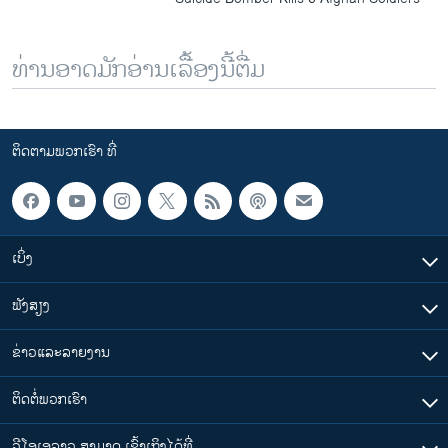
ທ່ານອາດມັກອ່ານເລື້ອງນີ້ຕື່ມ
ຕິດຕາມພວກເຮົາ ທີ່
ເບິ່ງ
ຟັງສຽງ
ຂ່າວແລະລາຍງານ
ຕິດຕໍ່ພວກເຮົາ
ວີໂອເອລາວ ສາມາດ ເຂົ້າເຖິງໄດ້ທີ່