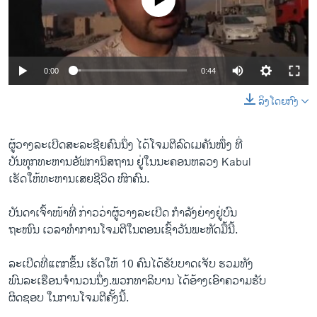
No media source currently available
ວິທະຍາສາດ-ເທັກໂນໂລຈີ
ທຸລະກິດ
ພາສາອັງກິດ
0:00
0:44
ວີດີໂອ
ລິງໂດຍກົງ
ສຽງ
ລາຍການກະຈາຍສຽງ
ຜູ້​ວາງ​ລະ​ເບີດ​ສະລະ​ຊີ​ຍຄົນ​ນຶ່ງ ​ໄດ້ໂຈມ​ຕີ​ລົດເມ​ຄັນ​ໜຶ່ງ ທີ່
ຕິດຕາມພວກເຮົາ ທີ່
​ບັນທຸກທະຫານ​ອັຟກາ​ນິສຖານ ຢູ່​ໃນ​ນະຄອນຫລວງ Kabul
ລາຍງານ
​ເຮັ​ດ​ໃຫ້​ທະຫານເສຍ​ຊີວິດ ຫົກ​ຄົນ.
ບັນດາ​ເຈົ້າ​ໜ້າ​ທີ່ ກ່າວ​ວ່າ​ຜູ້​ວາງ​ລະ​ເບີດ​ ກຳລັງ​ຍ່າງຢູ່​ບົນ
ພາສາຕ່າງໆ
ຖະໜົນ ​ເວລາ​ທຳ​ການ​ໂຈມ​ຕີ​ໃນ​ຕອນ​ເຊົ້າວັນ​ພະຫັດມື້​ນີ້.
ລະ​ເບີດທີ່​ແຕກ​ຂຶ້ນ ​ເຮັດ​ໃຫ້ 10 ຄົນ​ໄດ້​ຮັບ​ບາດ​ເຈັບ ຮວມທັງ​
ພົນລະ​ເຮືອນ​ຈຳນວນ​ນຶ່ງ.ພວກ​ທາ​ລິ​ບານ ​ໄດ້​ອ້າງ​ເອົາ​ຄວາມ​ຮັບ
ຜິ​ດຊອບ ​ໃນ​ການ​ໂຈມຕີຄັ້ງ​ນີ້.