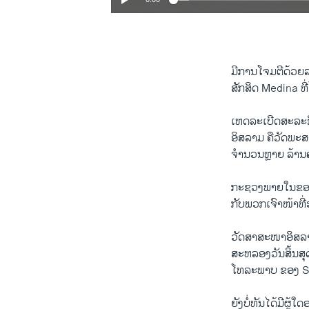
ມີການ​ໂຈມ​ຕີ​ດ້ວຍ​ລ
ສັກສິດ Medina ທີ່​
​ເຫດ​ລະ​ເບີ​ດສະລະ​ຊີ
ອິສລາມ ຄືວັດພະສາດ
ຈຳນວນ​ຫຼາຍ ​ລ້ານ​ຄ
ກະຊວງພາຍ​ໃນ​ຂອງ Sau
ກັບ​ພວກ​ເຈົາໜ້າ​ທີ
​ວັດ​ສາສະໜາ​ອິສລາມ
ສະຫລອງ​ວັນ​ສິ້ນ​ສຸ
ໂທລະພາບ ​ຂອງ Saudi 
ຍັງ​ບໍ່​ທັນ​ໄດ້​ມີ​ຜູ