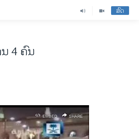
ສົດ
ານ 4 ຄົນ
EMBED
SHARE