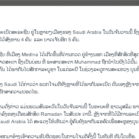
ະ​ເບີ​ດສະ​ລະ​ຊີບ ​ຢູ່​ໃນ​ຫຼາຍໆ​ເມືອງ​ຂອງ Saudi Arabia ​ໃນ​ວັນ​ຈັນ​ວານ​ນີ້ ຊຶ່ງ
ໄດ້​ສັງຫານ 4 ຄົນ ​ ແລະ ບາດ​ເຈັບ​ອີກ 5 ຄົນ.
ບ ​ທີ່​ເມືອງ Medina ​ໄດ້​ເກີດ​ຂຶ້ນ​ທີ່​ດ່ານກວດ ຢູ່ຂ້າງ​ນອກ ​ເມືອງ​ທີ່​ສັກສິດທີ່​ສຸດ
ສະ​ດາ ຊຶ່ງ​ເປັນ​ບ່ອນ​ ທີ່ ພະສາດສະ​ດາ​ Muhammad ​ຖືກນຳ​ໄປຝັງ​ໄວ້​ນັ້ນ. 
ົນ ​ໄດ້​ພາກັນ​ໄປ​ສັກກາລະ​ບູຊາ ​ໃນ​ແຕ່ລະ​ປີ ​ໃນ​ຊ່ວງ​ລະດູ​ການ​ສະ​ແຫວ​ງ ບຸນ
di ​ໄດ້​ກ່າວ​ວ່າ ພວກໂຈມ​ຕີ​ທັງຫຼາຍ​ທີ່​ໄດ້​ພາກັນ​ລະ​ເບີດ​ ຕົນ​ເອງຫຼັງ​ຈາກ​ທີ
່​ຮັກສາ​ຄວາມ​ປອດ​ໄພ​.
ດັ່ງກ່າວ ​ແມ່ນ​ພວມ​ສົນລະວົນໃນ​ວັນ​ຈັນ​ລານ​ນີ້ ​ໃນ​ຂະນະ​ທີ່ ​ຊາວມຸສລິ​ມ ພາກ
ດ​ລົງ​ຂອງເດືອນ​ສັກສິດ Ramadan ​ໃນ​ສັບປະ ດາ​ນີ້. ຫຼັງ​ຈາກ​ທີ່​ໄດ້​ມີ​ການລະ
Arabia ໄດ້​ ສະ​ແດງ​ໃຫ້​ເຫັນ​ວ່າ ຜູ້​ຄົນ​ຍັງ​ພາກັນ​ແອ​ອັດເພື່ອສະ​ຫຼອງ​ບຸນ ຢູ່​
້​ໃດ​ອອກ​ມາ​ອ້າງ​ເອົາ​ຄວາມ​ຮັບຜິດຊອບ​ໃນ​ການ​ໂຈມ​ຕີ​ຄັ້ງ​ນີ້​ ​ໃນ​ທັນ​ທີ ທັນ​ໃດເທື່ອ.