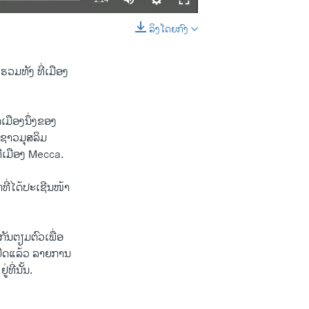
ລິງໂດຍກົງ
EMBED
SHARE
​ຮວມທັງ ທີ່​ເມືອງ​
​ເມືອງ​ນຶ່ງ​ຂອງ​
ຊາວ​ມຸສລິ​ມ
ທີ່​ເມືອງ Mecca.
່​ໄດ້​ປະ​ເຊີນ​ໜ້າ​
ັນ​ຕຽມ​ຕົວ​ເພື່ອ
​ເບີດແລ້ວ​ ລາຍການ
ທີ່​ນັ້ນ.