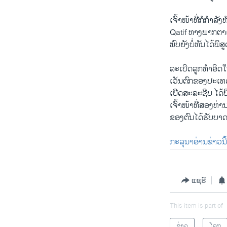
​ເຈົ້າ​ໜ້າ​ທີ່ກໍ​ກຳ
Qatif ທາງ​ພາກ​ຕາ​ເ
ພົບຍັງ​ບໍ່​ທັນ​ໄດ້ພິສ
ລະ​ເບີດ​ລູກ​ທຳ​ອິດໃ
ເວັນ​ຕົກ​ຂອງປະ​ເທດ.
ເບີດສະລະຊີບ ໄດ້ບີບ
​ເຈົ້າ​ໜ້າ​ທີ່​ສອງ​ທ
ຂອງ​ຕົນ​ໄດ້​ຮັບ​ບາດ​
ກະລຸນາ​ອ່ານ​ຂ່າວ​ນີ້
ແຊຣ໌
This item is part of
ຂ່າວ
ໂລກ