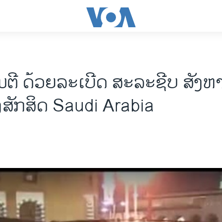
ຕີ​ ດ້ວຍ​ລະ​ເບີ​ດ ສະ​ລະ​ຊີບ ສັງຫ
ງສັກສິດ Saudi Arabia