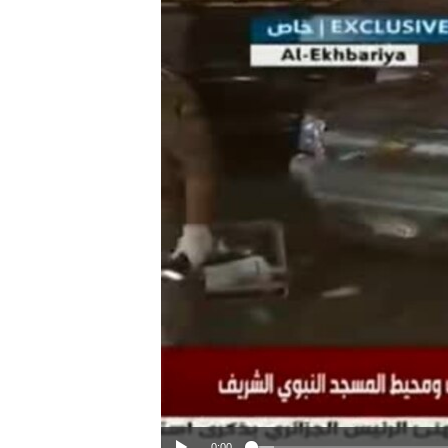
ວິທະຍາສາດ-ເທັກໂນໂລຈີ
ທຸລະກິດ
ພາສາອັງກິດ
ວີດີໂອ
ສຽງ
ລາຍການກະຈາຍສຽງ
ລາຍງານ
0:00