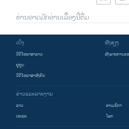
ທ່ານອາດມັກອ່ານເລື້ອງນີ້ຕື່ມ
ເບິ່ງ
ຟັງສຽງ
ວີດີໂອພາສາລາວ
ຟັງລາຍການຂອງ
ຢູທູບ
ວີດີໂອພາສາອັງກິດ
ຂ່າວແລະລາຍງານ
ລາວ
ອາເມຣິກາ
ເອເຊຍ
ໂລກ