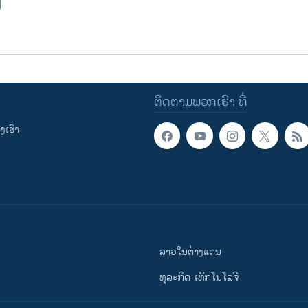
ຕິດຕາມພວກເຮົາ ທີ່
ເຮົາ
ລາວໃນຕ່າງແດນ
ທຸລະກິດ-ເທັກໂນໂລຈີ