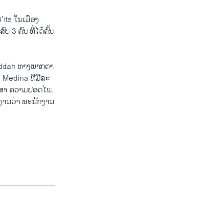
ite ​ໃນ​ເມືອງ​
 ຄົນ​ ທີ່​ໄດ້​ຄົ້ນ​
 Jeddah ທາງ​ພາກ​ຕາ​
ງ Medina ທີ່ມື​ລະ​
ຮັກສາ ​ຄວາມ​ປອດ​ໄພ.
າຍ​ງານ​ວ່າ ພະນັກງານ​