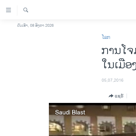
ລິ້ງ
ສຳຫລັບ
ເຂົ້າ
ຄົ້ນຫາ
ວັນເສົາ, 08 ສິງຫາ 2026
ໂຮມເພຈ
ຫາ
ໂລກ
ລາວ
ຂ້າມ
ການ​ໂຈມ​
ຂ້າມ
ອາເມຣິກາ
ຂ້າມ
ການເລືອກຕັ້ງ ປະທານາທີບໍດີ ສະຫະລັດ
ໃນເມືອ
ໄປ
2024
ຫາ
ຂ່າວ​ຈີນ
ຊອກ
05,07,2016
ຄົ້ນ
ໂລກ
ແຊຣ໌
ເອເຊຍ
ອິດສະຫຼະພາບດ້ານການຂ່າວ
Saudi Blast
ຊີວິດຊາວລາວ
ຊຸມຊົນຊາວລາວ