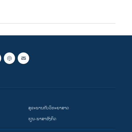
ສຸຂະພາບກັບວິທະຍາສາດ
ຮຽນ-ພາສາອັງກິດ