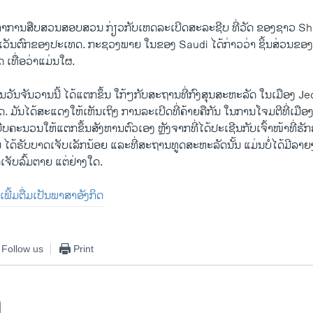
ລັງທຳການ​ສືບສວນ​ສອບ​ສວນ ​ກ່ຽວ​ກັບ​ເຫດລະ​ເບີດ​ສະລະ​ຊີບ​ ທີ່​ວັດ​ ຂອງ​ຊາວ Shi’
ວັນ​ຕົກ​ຂອງ​ປະ​ເທດ. ກະຊວງພາຍ ໃນຂອງ Saudi ​ໄດ້​ກ່າວ​ວ່າ ​ຊິ້ນສ່ວນ​ຂອງ​ສົບ 3
ູດ ​ເທື່ອວ່າ​ແມ່ນໃຜ.
ນວັນ​ຈັນ​ວານ​ນີ້ ​ໄດ້​ແຕກ​ຂຶ້ນ ​ໃກ້​ໆກັບ​ສະຖານ​ທີ່​ກົງ​ສຸນ​ສະຫະລັດ ໃນ​ເມືອງ
 ມັນ​ໄດ້​ສະ​ແດ​ງ​ໃຫ້​ເຫັນ​ເຖິງ ການລະ​ເບີດ​ທີ່​ຄ້າຍຄື​ກັນ ໃນ​ການ​ໂຈມ​ຕີທີ່​ເມືອ
​ຄະ​ນວນໃຫ້​ແຕກ​ຂຶ້ນສັງຫານ​ຕົວ​ເອງ ຫຼັງຈາກ​ທີ່​ໄດ້ປະ​ເຊີນກັບ​ເຈົ້າ​ໜ້າ​ທີ່​
່ານ ​ໄດ້​ຮັບ​ບາດ​ເຈັບ​ເລັກ​ນ້ອຍ ​ແລະ​ທີ່ສະຖານທູດ​ສະຫະລັດ​ນັ້ນ ​ແມ່ນ​ບໍ່​ໄດ້​ມີ​ລ
ເຈັບ​ລົ້ມ​ຕາຍ ​ແຕ່​ຢ່າງ​ໃດ.
​ເພີ້​ມຕື່ມ​ເປັນ​ພາສາ​ອັງກິດ
Follow us
Print