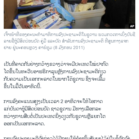
ວິທະຍາສາດ-ເທັກໂນໂລຈີ
ທຸລະກິດ
ພາສາອັງກິດ
ເຈົ້າໜ້າທີ່ຂອງຄະນະກຳມາທິການລົງປະຊາມະຕິໃນຊູດານ ພວມກວດກາເບິ່ງບັນຊີ
ວີດີໂອ
ລາຍຊື່ຜູ້ມີສິດປ່ອນບັດ ຄູ່ມື ແລະບັດ ສຳລັບການລົງປະຊາມະຕິ ທີ່ສູນກາງແຈກ
ຢາຍ ຢູ່ນະຄອນຫຼວງ ຄາຣ໌ທູມ (8 ມັງກອນ 2011)
ສຽງ
ລາຍການກະຈາຍສຽງ
ເປັນທີ່ຄາດກັນຢ່າງກວ້າງຂວາງວ່າຈະມີປະເທດໃໝ່ປາກົດ
ຕິດຕາມພວກເຮົາ ທີ່
ໂຕຂຶ້ນໃນທະວີບອາຟຣິກາລຸນຫຼັງການລົງປະຊາມະຕິກ່ຽວ
ລາຍງານ
ກັບຄວາມເປັນເອກກະລາດໃນພາກໃຕ້ຊູດານ ຊຶ່ງຈະເລີ້ມ
ຂຶ້ນໃນມື້ວັນອາທິດນີ້.
ພາສາຕ່າງໆ
ການລົງຄະແນນສຽງເປັນເວລາ 2 ອາທິດຈະໃຫ້ໂອກາດ
ແກ່ບັນດາຜູ້ມີສິດປ່ອນບັດ ຊາວຊູດານ ມີທາງເລືອກລະ
ຫວ່າງການສືບຕໍ່ເປັນປະເທດນຶ່ງດຽວກັບຊູດານຫຼືແຍກໂຕ
ອອກເປັນເອກກະລາດ.
ການລົງປະຊາມະຕິດັ່ງກ່າວໄດ້ມີການໃຫ້ຄຳໝັ້ນສັນຍາໄວ້ຢູ່ໃນຂໍ້ຕົກລົງ