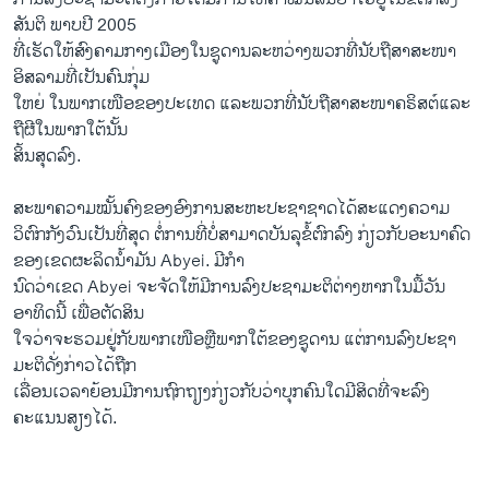
ສັນຕິ ພາບປີ 2005
ທີ່ເຮັດໃຫ້ສົງຄາມກາງເມືອງໃນຊູດານລະຫວ່າງພວກທີ່ນັບຖືສາສະໜາ
ອິສລາມທີ່ເປັນຄົນກຸ່ມ
ໃຫຍ່ ໃນພາກເໜືອຂອງປະເທດ ແລະພວກທີ່ນັບຖືສາສະໜາຄຣິສຕ໌ແລະ
ຖືຜີໃນພາກໃຕ້ນັ້ນ
ສິ້ນສຸດລົງ.
ສະພາຄວາມໝັ້ນຄົງຂອງອົງການສະຫະປະຊາຊາດໄດ້ສະແດງຄວາມ
ວິຕົກກັງວົນເປັນທີ່ສຸດ ຕໍ່ການທີ່ບໍ່ສາມາດບັນລຸຂໍ້ຕົກລົງ ກ່ຽວກັບອະນາຄົດ
ຂອງເຂດຜະລິດນໍ້າມັນ Abyei. ມີກຳ
ນົດວ່າເຂດ Abyei ຈະຈັດໃຫ້ມີການລົງປະຊາມະຕິຕ່າງຫາກໃນມື້ວັນ
ອາທິດນີ້ ເພື່ອຕັດສິນ
ໃຈວ່າຈະຮວມຢູ່ກັບພາກເໜືອຫຼືພາກໃຕ້ຂອງຊູດານ ແຕ່ການລົງປະຊາ
ມະຕິດັ່ງກ່າວໄດ້ຖືກ
ເລື່ອນເວລາຍ້ອນມີການຖົກຖຽງກ່ຽວກັບວ່າບຸກຄົນໃດມີສິດທີ່ຈະລົງ
ຄະແນນສຽງໄດ້.