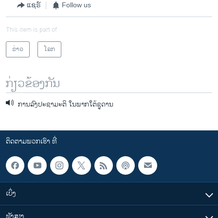
ແຊຣ໌
Follow us
This item is part of
ຂ່າວ
ໂລກ
ກ່ຽວຂ້ອງກັນ
ການລົງປະຊາມະຕິ ໃນພາກໃຕ້ຊູດານ
ຕິດຕາມພວກເຮົາ ທີ່
ເບິ່ງ
ຟັງສຽງ