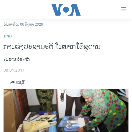
ລິ້ງ
ສຳຫລັບ
ເຂົ້າ
ວັນພະຫັດ, 06 ສິງຫາ 2026
ຫາ
ໂຮມເພຈ
ຂ່າວ
ຂ້າມ
ລາວ
ການລົງປະຊາມະຕິ ໃນພາກໃຕ້ຊູດານ
ຂ້າມ
ອາເມຣິກາ
ຂ້າມ
ໄພສານ ວໍຣະຈັກ
ໄປ
ການເລືອກຕັ້ງ ປະທານາທີບໍດີ ສະຫະລັດ 2024
ຫາ
08,01,2011
ຂ່າວ​ຈີນ
ຊອກ
ຄົ້ນ
ແຊຣ໌
ໂລກ
ເອເຊຍ
ອິດສະຫຼະພາບດ້ານການຂ່າວ
ຊີວິດຊາວລາວ
ຊຸມຊົນຊາວລາວ