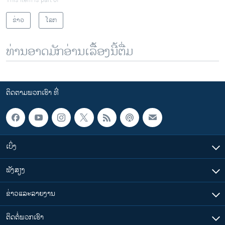
ຂ່າວ
ໂລກ
ທ່ານອາດມັກອ່ານເລື້ອງນີ້ຕື່ມ
ຕິດຕາມພວກເຮົາ ທີ່
ເບິ່ງ
ຟັງສຽງ
ຂ່າວແລະລາຍງານ
ຕິດຕໍ່ພວກເຮົາ