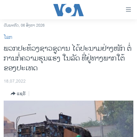
ລິ້ງ
ສຳຫລັບ
ເຂົ້າ
ວັນພະຫັດ, 06 ສິງຫາ 2026
ຫາ
ໂຮມເພຈ
ໂລກ
ຂ້າມ
ລາວ
ພວກປະທ້ວງຊາວຊູດານ ໄດ້ປະ​ນາມ​ຢ່າງ​ໜັກ ຕໍ່
ຂ້າມ
ອາເມຣິກາ
ການກໍ່​ຄວາມ​ຮຸນ​ແຮງ ​ໃນ​ລັດ ​ທີ່​ຢູ່​ທາງ​ພາກ​ໃຕ້​
ຂ້າມ
ໄປ
ການເລືອກຕັ້ງ ປະທານາທີບໍດີ ສະຫະລັດ 2024
ຂອງ​ປະ​ເທດ
ຫາ
ຂ່າວ​ຈີນ
ຊອກ
18,07,2022
ຄົ້ນ
ໂລກ
ແຊຣ໌
ເອເຊຍ
ອິດສະຫຼະພາບດ້ານການຂ່າວ
ຊີວິດຊາວລາວ
ຊຸມຊົນຊາວລາວ