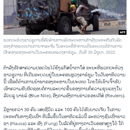
ວິທະຍາສາດ-ເທັກໂນໂລຈີ
ທຸລະກິດ
ພາສາອັງກິດ
ວີດີໂອ
ພວກປະທ້ວງຊາວຊູດານທີ່​ຄັດ​ຄ້ານ​ການ​ລັດ​ຖະ​ປະ​ຫານກຳ​ລັງປະ​ທະ​ກັນ​ກັບລົດ​
ສຽງ
ຂອງ​ຕຳ​ຫລວດປາບ​ການ​ຈາ​ລະ​ຈົນ ໃນຂະ​ນະ​ທີ່​ທຳການ​ເດີນ​ຂະ​ບວນຕໍ່​ຕ້ານ​ການ​
ປົກ​ຄອງ​ຂອງ​ທະ​ຫານ​ໃນ​ນະ​ຄອນ​ຫລວງ​ຄາ​ຣ໌​ທູມ, ວັນ​ທີ 30 ມິ​ຖຸ​ນາ, 2022.
ລາຍການກະຈາຍສຽງ
ຕິດຕາມພວກເຮົາ ທີ່
ກຳລັງຮັກສາຄວາມປອດໄພໄດ້ຍິງແກັສນ້ຳຕາໃສ່ ຂະນະທີ່ພວກປະທ້ວງ
ລາຍງານ
ຊາວຊູດານ ທີ່ເດີນຂະບວນຢູ່ໃນນະຄອນຫຼວງຄາ​ຣ໌​ທູມ ໃນວັນອາທິດວານ
ນີ້ ເພື່ອຕໍ່ຕ້ານການນຳພາຂອງທະຫານໃນປະເທດ ໂດຍໃຫ້ເຂົາ​ເຈົ້າຮັບ
ເອົາຄວາມຮັບຜິດຊອບຕໍ່ການລະ​ບາດ​ຂຶ້ນຂອງການກໍ່ຄວາມຮຸນແຮງໃນ
ພາສາຕ່າງໆ
ລັດບ​ລູ ນາຍ​ລ໌ (Blue Nile), ອີງ​ຕາມ​ອົງ​ການ​ຂ່າວ​ຣອຍ​ເຕີ​ສ໌ (Reuters).
ມີຫຼາຍກວ່າ 30 ຄົນ ເສຍຊີວິດ ແລະ 100 ຄົນໄດ້ຮັບບາດເຈັບ ໃນການ
ປະທະກັນທາງ​ຊົນ​ເຜົ່າ ທີ່ເລີ້ມຂຶ້ນໃນອາທິດແລ້ວນີ້ ລະຫວ່າງຊົນເຜົ່າຮາວ​
ຊາ (Hausa) ແລະ ຟັງ (Fung) ໃນລັດ​ທີ່​ຢູ່ທາງຕາເວັນອອກສຽງໃຕ້ ໃກ້