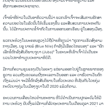
ກັບຊາຍ ແດນທີ່​ຕິດກັບເອທິໂອເປຍ ອີງຕາມເຈົ້າໜ້າທີ່ຊູດານ ແລະ
ອົງການສະຫະປະຊາຊາດ.
ເຈົ້າ​ໜ້າ​ທີ່​ກ່າວ​ໃນ​ວັນ​ອາ​ທິດ​ວານນີ້​ວ່າ ພວກ​ເຂົາ​ເຈົ້າ​ຈະ​ເສີມການ​ຮັກ​ສາ
ຄວາມ​ປອດ​ໄພ​ໃນ​ລັດນັ້ນໃຫ້​ເຂັ້ມ​ແຂງຂຶ້ນ ແລະ​ສືບ​ສວນ​ການ​ປະ​ທະ​ກັນ
ນັ້ນ. ​ໄດ້ມີ​ການ​ປະກາດຂໍ້​ຈຳ​ກັດໃນ​ການອອກນອກ​ເຮືອນ ຢູ່​ໃນ​ສອງ​ເມືອງ.
ພວກ​ປະ​ທ້ວງ​ໃນ​ນະ​ຄອນຫຼວງ​ໄດ້​ຖື​ປ້າຍ​ທີ່​ຂຽນ​ວ່າ "ຢຸດ​ການ​ເຮັດ​ສົງ​ຄາມ​
ກາງ​ເມືອງ, ບ​ລູ ນາຍ​ລ໌ (Blue Nile) ກຳ​ລັງ​ມີເລືອດໄຫລ​ນອງ" ແລະ "ຍົກ​
ເລີກ​ຂໍ້​ຕົກ​ລົງສັນ​ຕິ​ພາບຈູ​ບາ (Juba)" ໃນ​ຂະ​ນະ​ທີ່​ເຂົາ​ເຈົ້າ​ໄດ້​ເດີນ​ຂະ​
ບວນ​ໄປ​ຫາ​ທຳ​ນຽບ​ປະ​ທາ​ນາ​ທິ​ບໍ​ດີ.
ມີ​ການ​ກໍ່​ຄວາມ​ຮຸນ​ແຮງ​ເປັນ​ໄລຍະໆ​ ແຜ່​ລາມອອກໄປຢູ່​ໃນ​ຫຼາຍ​ພາກ​ຂອງ​
ຊູ​ດານ ລວມທັງ​ເຂດ​ແຄມ​ຝັ່ງ​ທະ​ເລ​ຕາ​ເວັນ​ອອກ ​ແລະ ດາ​ຟົວຕາ​ເວັນ​ຕົກ
ເຖິງ​ແມ່ນ​ວ່າ​ ຈະມີ​ຂໍ້​ຕົກລົງ​ສັນຕິພາບ​ໃນ​ທົ່ວ​ປະ​ເທດ ​ທີ່ເຊັນກັນ​ໂດຍ​ກຸ່ມ​
ກະບົດ​ບາງ​ກຸ່ມ​ໃນ​ເມືອງຈູ​ບາ​ໃນ​ປີ 2020 ແລ້ວ​ກໍ​ຕາມ.
ຂະ​ບວນການ​ເຄື່ອນ​ໄຫວ​ຕ້ານທະຫານ ທີ່ໄດ້​ດຳ​ເນີນ​ການ​ປຸກ​ລະ​ດົມ​ໃຫ້​ມີ​
ການ ປະ​ທ້ວງ ​ນັບ​ຕັ້ງແຕ່​ມີການ​ກໍ່​ລັດຖະປະຫານ​ໃນ​ເດືອນ​ຕຸລາ 2021 ມາ