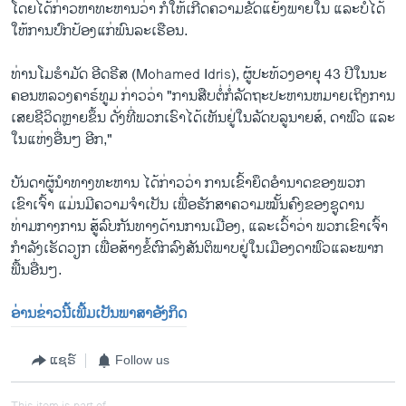
ໂດຍ​ໄດ້​ກ່າວ​ຫາ​ທະຫານ​ວ່າ​ ​ກໍ່​ໃຫ້​ເກີດຄວາມ​ຂັດ​ແຍ້ງ​ພາຍ​ໃນ ​ແລະບໍ່​ໄດ້
ໃຫ້​ການ​ປົກ​ປ້ອງ​ແກ່ພົນລະ​ເຮືອນ.
ທ່ານໂມ​ຮຳ​ມັດ ອີດ​ຣີ​ສ (Mohamed Idris), ຜູ້ປະທ້ວງອາຍຸ 43 ປີໃນນະ​
ຄອນ​ຫລວງ​ຄາ​ຣ໌​ທູມ ກ່າວວ່າ "ການສືບຕໍ່ກໍ່ລັດຖະປະຫານຫມາຍເຖິງການ
ເສຍຊີວິດຫຼາຍຂຶ້ນ ດັ່ງທີ່ພວກເຮົາໄດ້ເຫັນຢູ່ໃນລັດ​ບ​ລູ​ນາຍ​ສ໌, ດາ​ຟົວ ແລະ
ໃນ​ແຫ່ງອື່ນໆ ອີກ,"
ບັນດາຜູ້ນຳ​ທາງທະຫານ ໄດ້ກ່າວວ່າ ການເຂົ້າຍຶດ​ອຳ​ນາດຂອງພວກ
ເຂົາເຈົ້າ ແມ່ນມີຄວາມຈຳເປັນ ເພື່ອຮັກສາຄວາມໝັ້ນຄົງຂອງຊູດານ
ທ່າມກາງການ ສູ້ລົບກັນທາງດ້ານການເມືອງ, ແລະເວົ້າ​ວ່າ ພວກເຂົາເຈົ້າ
ກຳລັງເຮັດວຽກ ເພື່ອສ້າງຂໍ້ຕົກລົງສັນຕິພາບຢູ່ໃນເມືອງດາ​ຟົວແລະພາກ
ພື້ນອື່ນໆ.
ອ່ານ​ຂ່າວນີ້​ເພີ້ມ​ເປັນ​ພາ​ສາ​ອັງ​ກິດ
ແຊຣ໌
Follow us
This item is part of