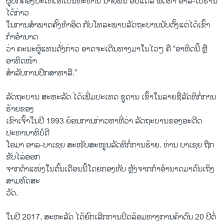
ຜູ້​ປົກ​ຄອງປະເທດທີ່ເປັນທະຫານ​ ນາຍ​ພົນ ອັບ​ແດ​ລ ຟັດ​ທາ ອາ​ລ-ເບີ​ຣານ
ໄດ້​ກ່າວ​
ໃນການສຳພາດຄັ້ງທຳອິດ ກັບໂທລະພາບລັດຖະບານນັບຕັ້ງແຕ່ໄດ້ເຂົ້າ
ກຳອຳນາດ
ວ່າ ຄະນະຜູ້ແທນດັ່ງກ່າວ ອາດຈະເດີນທາງມາໃນໄວໆ ຄື “ອາທິດນີ້ ຫຼື
ອາທິດໜ້າ
ສຳລັບການປຶກສາຫາລື.”
ລັດ​ຖະ​ບານ ສະ​ຫະ​ລັດ ໄດ້​ເພີ່ມ​ປະ​ເທດ ຊູ​ດານ​ ເຂົ້າ​ໃນ​ລາຍ​ຊື່​ລັດ​ທິກໍ່​ການ​
ຮ້າຍ​ຂອງ​
ເຂົາເຈົ້າໃນປີ 1993 ຍ້ອນການກ່າວຫາທີ່ວ່າ ລັດຖະບານຂອງອະດີດ
ປະທານາທິບໍດີ
ໂອມາ ອາລ-ບາເຊຍ ສະໜັບສະໜູນລັດທິກໍ່ການຮ້າຍ. ທ່ານ ບາເຊຍ ຖືກ
ຂັບໄລ່ອອກ
ຈາກຕຳແໜ່ງໃນຕົ້ນເດືອນນີ້ໂດຍກອງທັບ ຫຼັງຈາກກຳອຳນາດມາດົນເຖິງ
ສາມທົດສະ
ວັດ.
ໃນ​ປີ 2017, ສະ​ຫະ​ລັດ ໄດ້​ຍົກ​ເລີກ​ການ​ປິດ​ລ້ອມ​ທາງ​ການ​ຄ້າ​ດົນ 20 ປີຕໍ່