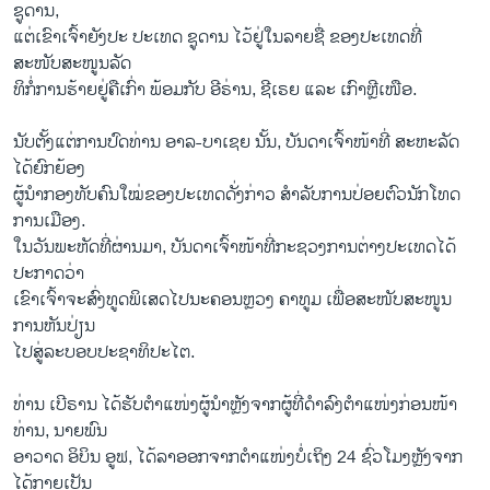
ຊູ​ດານ,
ແຕ່ເຂົາເຈົ້າຍັງປະ ປະເທດ ຊູດານ ໄວ້ຢູ່ໃນລາຍຊື່ ຂອງປະເທດທີ່
ສະໜັບສະໜູນລັດ
ທິກໍ່ການຮ້າຍຢູ່ຄືເກົ່າ ພ້ອມກັບ ອີຣ່ານ, ຊີເຣຍ ແລະ ເກົາຫຼີເໜືອ.
ນັບ​ຕັ້ງ​ແຕ່​ການ​ປົດ​ທ່ານ ອາ​ລ-ບາ​ເຊຍ ນັ້ນ, ບັ​ນ​ດາ​ເຈົ້າ​ໜ້າ​ທີ່ ສະ​ຫະ​ລັດ
ໄດ້​ຍົກ​ຍ້ອງ​
ຜູ້ນຳກອງທັບຄົນໃໝ່ຂອງປະເທດດັ່ງກ່າວ ສຳລັບການປ່ອຍຕົວນັກໂທດ
ການເມືອງ.
ໃນວັນພະຫັດທີ່ຜ່ານມາ, ບັນດາເຈົ້າໜ້າທີ່ກະຊວງການຕ່າງປະເທດໄດ້
ປະກາດວ່າ
ເຂົາເຈົ້າຈະສົ່ງທູດພິເສດໄປນະຄອນຫຼວງ ຄາທູມ ເພື່ອສະໜັບສະໜູນ
ການຫັນປ່ຽນ
ໄປສູ່ລະບອບປະຊາທິປະໄຕ.
ທ່ານ ເບີ​ຣານ ໄດ້​ຮັບ​ຕຳ​ແໜ່ງ​ຜູ້​ນຳຫຼັງ​ຈາກ​ຜູ້​ທີ່​ດຳ​ລົງ​ຕຳ​ແໜ່ງ​ກ່ອນ​ໜ້າ​
ທ່ານ, ນາຍ​ພົນ
ອາວາດ ອິບິນ ອູຟ, ໄດ້ລາອອກຈາກຕຳແໜ່ງບໍ່ເຖິງ 24 ຊົ່ວໂມງຫຼັງຈາກ
ໄດ້ກາຍເປັນ