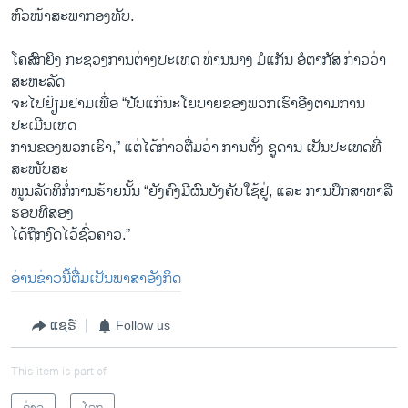
ຫົວໜ້າສະພາກອງທັບ.
ໂຄ​ສົກ​ຍິງ ກະ​ຊວງ​ການ​ຕ່າງ​ປະ​ເທດ ທ່ານ​ນາງ ມໍ​ແກັນ ອໍ​ຕາ​ກັ​ສ ກ່າວ​ວ່າ
ສະ​ຫະ​ລັດ ​
ຈະໄປຢ້ຽມຢາມເພື່ອ “ປັບແກ້ນະໂຍບາຍຂອງພວກເຮົາອີງຕາມການ
ປະເມີນເຫດ
ການຂອງພວກເຮົາ,” ແຕ່ໄດ້ກ່າວຕື່ມວ່າ ການຕັ້ງ ຊູດານ ເປັນປະເທດທີ່
ສະໜັບສະ
ໜູນລັດທິກໍ່ການຮ້າຍນັ້ນ “ຍັງຄົງມີຜົນບັງຄັບໃຊ້ຢູ່, ແລະ ການປຶກສາຫາລື
ຮອບທີສອງ
ໄດ້ຖືກງົດໄວ້ຊົ່ວຄາວ.”
ອ່ານ​ຂ່າວນີ້​ຕື່ມ​ເປັນ​ພາ​ສາ​ອັງ​ກິດ
ແຊຣ໌
Follow us
This item is part of
ຂ່າວ
ໂລກ