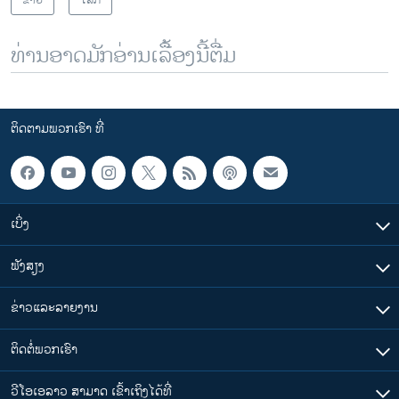
ທ່ານອາດມັກອ່ານເລື້ອງນີ້ຕື່ມ
ຕິດຕາມພວກເຮົາ ທີ່
ເບິ່ງ
ຟັງສຽງ
ຂ່າວແລະລາຍງານ
ຕິດຕໍ່ພວກເຮົາ
ວີໂອເອລາວ ສາມາດ ເຂົ້າເຖິງໄດ້ທີ່