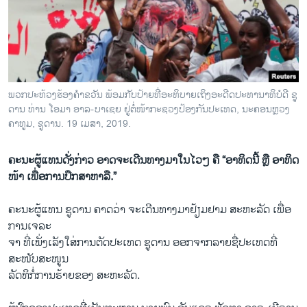
ວິທະຍາສາດ-ເທັກໂນໂລຈີ
ທຸລະກິດ
ພາສາອັງກິດ
ວີດີໂອ
ພວກ​ປະ​ທ້ວງຮ້ອງ​ຄຳ​ຂວັນ ພ້ອມ​ກັບ​ປ້າຍ​ທີ່​ອະ​ທິ​ບາຍ​ເຖິງ​ອະ​ດີດ​ປະ​ທາ​ນາ​ທິ​ບໍ​ດີ ຊູ​
ສຽງ
ດານ ທ່ານ ໂອ​ມາ ອາ​ລ-ບາ​ເຊຍ ຢູ່​ຕໍ່​ໜ້າ​ກະ​ຊວງ​ປ້ອງ​ກັນ​ປະ​ເທດ, ນະ​ຄອນຫຼວງ
ຄາ​ທູມ, ຊູ​ດານ. 19 ເມ​ສາ, 2019.
ລາຍການກະຈາຍສຽງ
ຕິດຕາມພວກເຮົາ ທີ່
ຄະນະຜູ້ແທນດັ່ງກ່າວ ອາດຈະເດີນທາງມາໃນໄວໆ ຄື “ອາທິດນີ້ ຫຼື ອາທິດ
ລາຍງານ
ໜ້າ ເພື່ອການປຶກສາຫາລື.”
ຄະ​ນະ​ຜູ້​ແທນ ຊູ​ດານ ຄາດ​ວ່າ​ ຈະ​ເດີນ​ທາງ​ມາຢ້ຽມ​ຢາມ ສະ​ຫະ​ລັດ ເພື່ອ
ພາສາຕ່າງໆ
ການ​ເຈ​ລະ​
ຈາ ທີ່ເພັ່ງເລັງໃສ່ການຕັດປະເທດ ຊູດານ ອອກຈາກລາຍຊື່ປະເທດທີ່
ສະໜັບສະໜູນ
ລັດທິກໍ່ການຮ້າຍຂອງ ສະຫະລັດ.