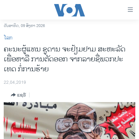
ລິ້ງ
ສຳຫລັບ
ເຂົ້າ
ວັນອາທິດ, 09 ສິງຫາ 2026
ຫາ
ໂຮມເພຈ
ໂລກ
ຂ້າມ
ລາວ
ຄະ​ນະ​ຜູ້​ແທນ ຊູ​ດານ ຈະ​ຢ້ຽມ​ຢາມ ສະ​ຫະ​ລັດ
ຂ້າມ
ອາເມຣິກາ
ເພື່ອ​ຫາ​ລື ການ​ຕັດ​ອອກ​ ຈາກ​ລາຍ​ຊື່ພວກປະ​
ຂ້າມ
ໄປ
ການເລືອກຕັ້ງ ປະທານາທີບໍດີ ສະຫະລັດ 2024
ເທດ ກໍ່​ການ​ຮ້າຍ
ຫາ
ຂ່າວ​ຈີນ
ຊອກ
22,04,2019
ຄົ້ນ
ໂລກ
ແຊຣ໌
ເອເຊຍ
ອິດສະຫຼະພາບດ້ານການຂ່າວ
ຊີວິດຊາວລາວ
ຊຸມຊົນຊາວລາວ