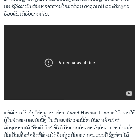
ເສຍ​ຊີວິດ​ທີ່​ເປັນ​ຜົນ​ມາ​ຈາກ​ການ​ໂຈມ​ຕີ​ດ້ວຍ ອາວຸດເຄມີ ​ແລະ​ອີກ​ຫຼາຍ​
ຮ້ອຍ​ຄົນ​ໄດ້​ຮັບ​ບາດ​ເຈັບ.
ແຕ່​ລັດຖະມົນຕີ​ຍຸຕິ​ທຳຊູ​ດານ ທ່ານ Awad Hassan Elnour ​ໄດ້​ຕອບ​ໂຕ້​
ຢູ່​ໃນ​ຈົດໝາຍ​ສະບັບ​ນຶ່ງ ​ໃນ​ວັນ​ພະຫັດ​ວານ​ນີ້ວ່າ ບັນດາ​ເຈົ້າ​ໜ້າ​ທີ່
ລັດຖະບານ​ໄດ້ “ຕື່ນ​ຕົກ​ໃຈ” ທີ່​ໄດ້ ຍິນ​ການ​ກ່າວ​ຫາ​ດັ່ງກ່າວ. ທ່ານ​ກ່າວ​ວ່າ
ມັນ​ເປັນ​ເທື່ອ​ທຳ​ອິດ​ທີ່​ທ່ານ​ໄດ້​ຍິນ​ກ່ຽວ​ກັບ​ເຫດ ການແບບ​ນີ້ ຊຶ່ງ​ທ່ານ​ໄດ້​