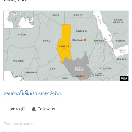
ອ່ານຂ່າວນີ້ເພີ້ມເປັນພາສາອັງກິດ
ແຊຣ໌
Follow us
This item is part of