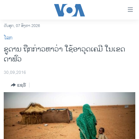
ລິ້ງ
ສຳຫລັບ
ເຂົ້າ
ວັນສຸກ, 07 ສິງຫາ 2026
ຫາ
ໂຮມເພຈ
ໂລກ
ຂ້າມ
ລາວ
ຊູດານ ຖືກກ່າວຫາວ່າ ໃຊ້ອາວຸດເຄມີ ໃນເຂດ
ຂ້າມ
ອາເມຣິກາ
ດາຟົວ
ຂ້າມ
ໄປ
ການເລືອກຕັ້ງ ປະທານາທີບໍດີ ສະຫະລັດ 2024
ຫາ
30,09,2016
ຂ່າວ​ຈີນ
ຊອກ
ແຊຣ໌
ຄົ້ນ
ໂລກ
ເອເຊຍ
ອິດສະຫຼະພາບດ້ານການຂ່າວ
ຊີວິດຊາວລາວ
ຊຸມຊົນຊາວລາວ