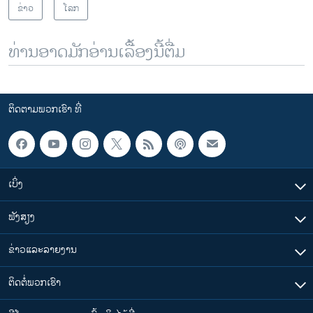
ຂ່າວ
ໂລກ
ທ່ານອາດມັກອ່ານເລື້ອງນີ້ຕື່ມ
ຕິດຕາມພວກເຮົາ ທີ່
ເບິ່ງ
ຟັງສຽງ
ຂ່າວແລະລາຍງານ
ຕິດຕໍ່ພວກເຮົາ