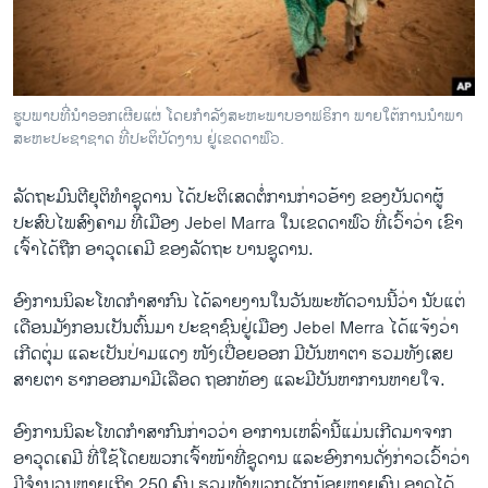
ວິທະຍາສາດ-ເທັກໂນໂລຈີ
ທຸລະກິດ
ພາສາອັງກິດ
ຮູບພາບທີ່ນຳອອກເຜີຍແຜ່ ໂດຍກຳລັງສະຫະພາບອາຟຣິກາ ພາຍໃຕ້ການນຳພາ
ວີດີໂອ
ສະຫະປະຊາຊາດ ທີ່ປະຕິບັດງານ ຢູ່ເຂດດາຟົວ.
ສຽງ
ລັດຖະມົນຕີ​ຍຸ​ຕິ​ທຳ​ຊູ​ດານ ​ໄດ້​ປະຕິ​ເສດຕໍ່​ການກ່າວ​ອ້າງ​ ຂອງບັນດາ​ຜູ້​
ລາຍການກະຈາຍສຽງ
ປະສົບ​ໄພ​ສົງຄາມ ທີ່​ເມືອງ​ Jebel Marra ​ໃນ​ເຂດດາ​ຟົວ ທີ່​ເວົ້າວ່າ ​ເຂົາ​
ຕິດຕາມພວກເຮົາ ທີ່
ເຈົ້າ​ໄດ້ຖືກ ​ອາວຸດ​ເຄມີ ​ຂອງ​ລັດຖະ ບານ​ຊູ​ດານ.
ລາຍງານ
ອົງການ​ນິລະ​ໂທ​ດກຳ​ສາກົນ​ ໄດ້​ລາຍງານ​ໃນວັນ​ພະຫັດ​ວານ​ນີ້​ວ່າ ນັບ​ແຕ່​
ເດືອນມັງກອນ​ເປັນຕົ້ນມາ ປະຊາ​ຊົນ​ຢູ່​ເມືອງ Jebel Merra ໄດ້​ແຈ້ງ​ວ່າ ​
ພາສາຕ່າງໆ
ເກີດ​ຕຸ່ມ ​ແລະເປັນປ່າມ​ແດງ ໜັງ​ເປື່ອຍ​ອອກ ມີ​ບັນຫາ​ຕາ ​ຮ​ວມທັງ​ເສຍ​
ສາຍຕາ ຮາກ​ອອກ​ມາ​ມີ​ເລືອດ ຖອກທ້ອງ ​ແລະ​ມີ​ບັນ​ຫາ​ການ​ຫາຍ​ໃຈ.
ອົງການ​ນິລະ​ໂທດ​ກຳ​ສາກົນກ່າວ​ວ່າ ອາການເຫລົ່າ​ນີ້ແມ່ນ​ເກີດມາ​ຈາກ​
ອາວຸດ​ເຄມີ ທີ່​ໃຊ້​ໂດຍ​ພວກ​ເຈົ້າ​ໜ້າ​ທີ່​ຊູ​ດານ ​ແລະ​ອົງ​ການ​ດັ່ງກ່າວ​ເວົ້າ​ວ່າ
ມີ​ຈຳນວນ​ຫຼາຍ​ເຖິງ 250 ຄົນ ຮວມທັງ​ພວກ​ເດັກນ້ອຍ​ຫຼາຍ​ຄົນ ອາດ​ໄດ້​