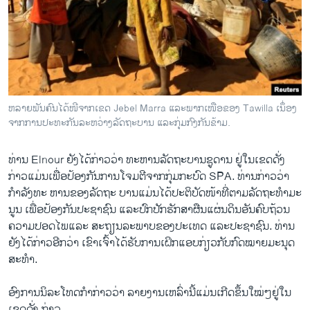
ຫລາຍພັນຄົນໄດ້ໜີຈາກເຂດ Jebel Marra ແລະພາກເໜືອຂອງ Tawilla ເນຶ່ອງ
ຈາກການປະທະກັນລະຫວ່າງລັດຖະບານ ແລະກຸ່ມກົງກັນຂ້າມ.
ທ່ານ Elnour ຍັງ​ໄດ້​ກ່າວ​ວ່າ ທະຫານລັດຖະບານຊູ​ດານ​ ຢູ່ໃນ​ເຂດດັ່ງ
ກ່າວແມ່ນເພື່ອ​ປ້ອງ​ກັນການ​ໂຈມ​ຕີ​ຈາກກຸ່ມ​ກະບົດ SPA. ທ່ານ​ກ່າວ​ວ່າ
ກຳລັງ​ທະ ຫານ​ຂອງ​ລັດຖະ ບານ​ແມ່ນ​ໄດ້ປະ​ຕິ​ບັດ​ໜ້າ​ທີ່ຕາມ​ລັດຖະທຳ​ມະ​
ນູນ ​ເພື່ອ​ປ້ອງ​ກັນ​ປະຊາຊົນ ແລະ​ປົກ​ປັກ​ຮັກສາ​ຜືນ​ແຜ່ນດິນ​ອັນ​ຄົບ​ຖ້ວນ
ຄວາມ​ປອດ​ໄພ​ແລະ ສະ​ຖຽນລະ​ພາບ​ຂອງ​ປະ​ເທດ ​ແລະ​ປະຊາຊົນ. ທ່ານ​
ຍັງ​ໄດ້​ກ່າວ​ອີກ​ວ່າ ​ເຂົາ​ເຈົ້າ​ໄດ້​ຮັບ​ການ​ເຝິກ​ແອບ​ກ່ຽວ​ກັບ​ກົດໝາຍ​ມະນຸດ​
ສະ​ທຳ.
ອົງການ​ນິລະໂທດ​ກຳ​ກ່າວ​ວ່າ ລາຍ​ງານ​ເຫລົ່ານີ້​ແມ່ນ​ເກີດ​ຂຶ້ນ​ໃໝ່ໆ​ຢູ່​ໃນ​
ເຂດດັ່ງ ກ່າວ.​