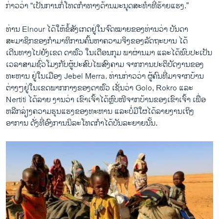
ກ່າວວ່າ “​ເປັນ​ການກໍ່​ໂທດ​ກຳ​ທາງ​ດ້ານ​ມະນຸດສະທຳ​ທີ່​ຮ້າຍ​ແຮງ.”
ທ່ານ Elnour ​ໄດ້​ໃຫ້​ຂໍ້​ສັງ​ເກດ​ຢູ່​ໃນ​ຈົດໝາຍ​ຂອງ​ທ່ານ​ວ່າ ບັນດາ​
ສະມາຊິກ​ຂອງກຳມາ​ທິການຄົ້ນຫາ​ຄວາມ​ຈິງ​ຂອງລັດຖະບານ ​ໄດ້​
ເດີນທາງ​ໄປຍັງ​ເຂດ ດາ​ຟົວ ​ໃນ​ເດືອນ​ກຸມ ພາຜ່ານ​ມາ ​ແລະ​ໄດ້​ພົບ​ປະ​ເປັນ​
ເວລາ​ສາມ​ຊົ່ວ​ໂມງ​ກັບ​ຜູ້​ປະສົບ​ໄພ​ສົງຄາມ ຈາກ​ການ​ປະ​ຕິບັດ​ງານ​ຂອງ​
ທະຫານ ​ຢູ່​ໃນ​ເມືອງ Jebel Merra. ທ່ານ​ກ່າວ​ວ່າ ຜູ້ຄົນ​ທີ່​ມ​າຈາກບ້ານ
ຕ່າງໆ​ຢູ່ໃນ​ເຂດ​ພາກ​ກາງຂອງ​ດາຟົວ ​ເຊັ່ນ​ວ່າ Golo, Rokro ​ແລະ
Nertiti ​ໄດ້​ລາຍ​ ງານ​ວ່າ​ ເຂົາ​ເຈົ້າ​ໄດ້​ຫຼົບໜີ​ຈາກບ້ານ​ຂອງ​ເຂົາເຈົ້າ ​ເພື່ອ​
ຫລີກ​ລ່ຽງຄວາມ​ຮຸນ​ແຮງ​ຂອງ​ທະຫານ ​ແລະ​ບໍ່​ມີ​ໃຜ​ໄດ້​ລາຍ​ງານ​ເຖິງ​
ອາການ ​ດັ່ງ​ທີ່​ອົງການ​ນິລະ​ໂທດ​ກຳ​ໄດ້​ບັນ​ລະ​ຍາຍນັ້ນ.