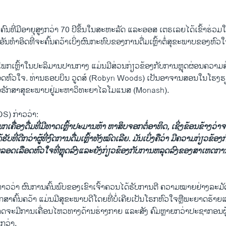
ົນທີ່ມີອາຍຸສູງກວ່າ 70 ປີຂຶ້ນໃນສະຫະລັດ ແລະອອ​ສ​ ເຕ​ຣ​ເລຍໄດ້ເຂົ້າຮ່ວມໃ
ນທໍາອິດທີ່ຈະ​ຄົ້ນ​ຄວ້າ​ເບິ່ງຜົນກະທົບຂອງການດື່ມເຫຼົ້າຕໍ່ສຸຂະພາບຂອງຫົວໃ
ໂພກເຫຼົ້າໃນປະລິມານປານກາງ ແມ່ນມີ​ສ່ວນກ່ຽວຂ້ອງກັບການຫຼຸດຜ່ອນຄວາມສ່ຽ
ດຫົວ​ໃຈ. ທ່ານ​ຣອບ​ບິນ ວູດ​ສ໌ (Robyn Woods) ເປັນອາຈານສອນໃນໂຮງຮຽ
ຮັກ​ສາສຸ​ຂະ​ພາບຢູ່ມະຫາວິທະຍາໄລໂມ​ແນ​ສ (Monash).
S) ກ່າວ​ວ່າ:
​ໂພກເຄື່ອງ​ດື່ມ​ທີ່​ມີ​ທາດເຫຼົ້າປະ​ມານຫ້າ ຫາສິບຈອກຕໍ່ອາທິດ, ເຊິ່ງຂ້ອນຂ້າງວ
ບທີ່ດີກວ່າຜູ້ທີ່ງົດ​ການ​ດື່ມເຫຼົ້າ​ທັງ​ໝົດເລີຍ. ມັນເບິ່ງຄືວ່າ ມີຄວາມກ່ຽວຂ້ອ
ອດ​ເລືອດຫົວ​ໃຈທີ່ຫຼຸດລົງແລະຍັງກ່ຽວ​ຂ້ອງ​ກັບການຫລຸດລົງ​ຂອງສາເຫດກ
າກ່າວວ່າ ຜົນການຄົ້ນພົບຂອງເຂົາເຈົ້າຄວນໄດ້ຮັບການຕີ ຄວາມໝາຍ​ຢ່າງລະມັດ
ກສາຄົ້ນ​ຄວ້າ ແມ່ນມີສຸຂະພາບດີໂດຍທີ່ບໍ່ເຄີຍເປັນໂຣກຫົວໃຈຫຼືພະຍາດຮ້າຍ
າດ​ຈະມີການເຄື່ອນໄຫວທາງດ້ານຮ່າງກາຍ ແລະສັງ ຄົມຫຼາຍກວ່າປະຊາກອນຜູ້ສູງ
ກວ່າ.