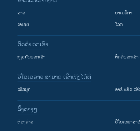
ຂ່າວແລະລາຍງານ
ລາວ
ອາເມຣິກາ
ເອເຊຍ
ໂລກ
ຕິດຕໍ່ພວກເຮົາ
ກ່ຽວກັບພວກເຮົາ
ຕິດຕໍ່ພວກເຮົາ
ວີໂອເອລາວ ສາມາດ ເຂົ້າເຖິງໄດ້ທີ່
ຕິດຕາມພວກເຮົາ ທີ່
ເຟັສບຸກ
ອາຣ໌ ແອັສ ແອັ
​ລິ້ງ​ຕ່າງໆ
ພາສາຕ່າງໆ
​ຫ້ອງ​ຂ່າວ
ວີ​ໂອ​ເອ​ພາ​ສາ​ອ
​ເງື່ອນ​ໄຂ​ໃນ​ການ​ນຳ​ໃຊ້​ແລະຄວາມ​ເປັນ​ສ່​ວນ​ຕົວ
​ຮຽນ​ອັງ​ກິດ​ກັບ​