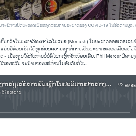
ນ​ຄ້າ ກ່ອນ​ຈະ​ມີ​ການ​ປິດ​ປະ​ເທດເພື່ອ​ຫລຸດ​ຜ່ອນ​ການ​ລະ​ບາດ​ຂອງ COVID-19 ໃນ​ອິ​ສ​ຕານ​ບູ​ລ,
ົ້ນຄວ້າໃນມະຫາວິທະຍາໄລໂມ​ແນ​ສ (Monash) ໃນປະເທດອອ​ສ​ເຕ​ຣ​ເລຍພົບວ
ມ່ນມີ​ສ່ວນເຮັ​ດ​ໃຫ້​ຫຼຸດຜ່ອນຄວາມສ່ຽງຕໍ່ການເປັນພະຍາດ​ຫລອດ​ເລືອດຫົ
 - ເມື່ອທຽບໃສ່ກັບການບໍ່ບໍລິໂພກເຫຼົ້າຈັກ​ໜ້ອຍ​ເລີຍ. Phil Mercer ມີລ
​ສະ​ຫວັນ ຈະ​ນຳ​ມາ​ສະ​ເໜີ​ທ່ານ​ໃນ​ອັນ​ດັບ​ຕໍ່​ໄປ.
ເຊີນ​ຟັງ​ລາຍ​ງານ​ກ່ຽວ​ກັບການ​ດື່ມ​ເຫຼົ້າ​ໃນ​ປະ​ລິ​ມານ​ປານ​ກາງ​ແມ່ນ​ເປັນ​ປະ​ໂຫຍດ​ຕໍ່​ສຸ​ຂະ​ພາບ​
EMBE
າ ວີໂອເອລາວ
No media source currently available
EMBED