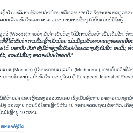
ເຫຼົ້າໃນ​ປະ​ລິ​ມານຊັດ​ເຈນ​ວ່າໜ້ອຍ ຫລືຫລາຍ​ປານ​ໃດ ຈຶ່ງ​ຈະສາມາດຫຼຸດຜ
ດ​ເລືອດ​ຫົວ​ໃຈແລະ ສາເຫດຂອງການຕາຍ​ອື່ນໆ​ໄດ້ນັ້ນແມ່ນບໍ່ມີ​ໃຜຮູ້.
ສ໌ (Woods) ກ່າວ​ວ່າ ມັນ​ຈໍາ​ເປັນ​ຕ້ອງໄດ້​ມີ​ການ​ຄົ້ນ​ຄວ້າ​ເພີ່ມ​ເຕີມອີກ. ທ່ານ​ກ່
ງທີ່ຊີ້ໃຫ້ເຫັນວ່າ ການດື່ມເຫຼົ້າເລັກນ້ອຍ ແມ່ນມີຄຸນລັກສະນະຂອງຫລອດເລືອ
ດ້. ນອກນັ້ນ ມັນກໍ ຍັງມີທ່າອ່ຽງທີ່ເປັນປະໂຫຍດທາງສັງຄົມອີກ. ສະນັ້ນ, ທ່ານຮູ
ບຄົວ, ແລະຄົນອື່ນໆ ອາດຈະມີປະໂຫຍດດີ.”
ນ​ສ (Monash) ຢູ່ໃນນະຄອນແມ​ລ​ເບິນ (Melbourne), ການຄົ້ນຄວ້າທີ່​ວ່ານີ
​ການ​ສຶກ​ສາ​ກ່ຽວ​ກັບ​ຫົວ​ໃຈ ຂອງຢູ​ໂຣບ ຫຼື European Journal of Prev
ທິດ້ານຢາ ແລະເຫຼົ້າຂອງອອສເຕຣເລຍ ເຊິ່ງເປັນອົງການ ສາທາລະນະສຸກນຳໜ້າ​
ິງ ແລະຊາຍ ຄວນບໍລິໂພກເຫຼົ້າບໍ່ເກີນ 10 ຈອກມາດຕະຖານ ຕໍ່ອາທິດ. ເຄື່ອ
ນມີເຫຼົ້າ​ຢູ່ 10 ກຣາມ.
ັນ​ພາ​ສາ​ອັງ​ກິດ