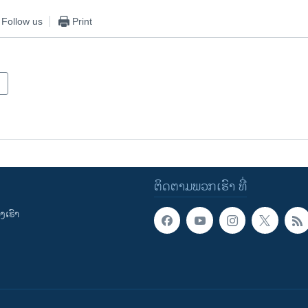
Follow us
Print
ຕິດຕາມພວກເຮົາ ທີ່
ເຮົາ