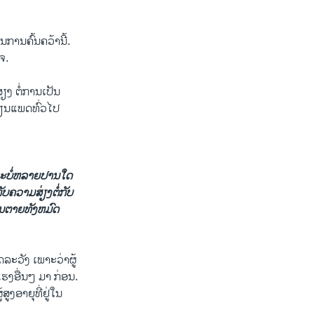
ນການຄົ້ນຄວ້ານີ້.
ຈ.
ງ ຕໍ່ການ​ເປັນ
ນແພດ​ທົ່ວ​ໄປ
່າຈະບໍ່​ຫລາຍປານໃດ
ງກັບຄວາມສ່ຽງຕໍ່ກັບ
ານຕາຍທັງຫມົດ
ລະວັງ ເພາະວ່າຜູ້
ແຮງອື່ນໆ ມາ ກ່ອນ.
ອາຍຸທີ່ຢູ່​ໃນ​