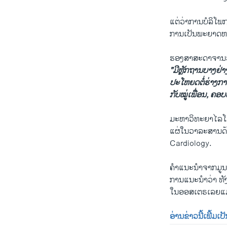
ແຕ່ວ່າການບໍລິໂພກ
ການ​ເປັນພະຍາດຫລອ
ຮອງ​ສາ​ສະ​ດາ​ຈານວູດ​
"ມີຫຼັກຖານບາງຢ່າ
ປະໂຫຍດຕໍ່ຮ່າງກາຍໄ
ກັບໝູ່ເພື່ອນ, ຄອ
ມະຫາວິທະຍາໄລໂມ​ແ
ແຜ່ໃນວາລະສານດ້ານ
Cardiology​.
ຄຳແນະນຳຈາກມູນນິ
ການແນະນຳວ່າ ທັງຍ
ໃນອອ​ສ​ເຕ​ຣ​ເລຍແມ່
ອ່ານ​ຂ່າວນີ້​ເພີ້ມ​ເປ