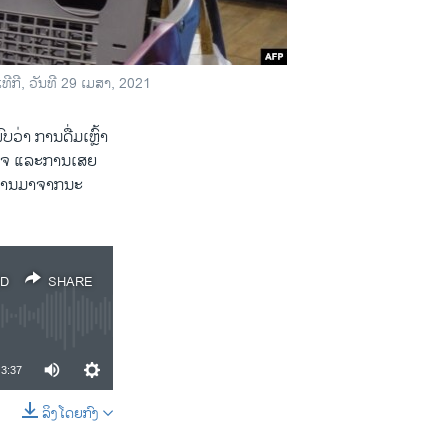
 ເທ​ີກີ, ວັນ​ທີ 29 ເມ​ສາ, 2021
່າ ການດື່ມເຫຼົ້າ
ວ​ໃຈ ແລະການເສຍ
າຍງານມາຈາກນະ​
D
SHARE
3:37
ລິງໂດຍກົງ
SHARE