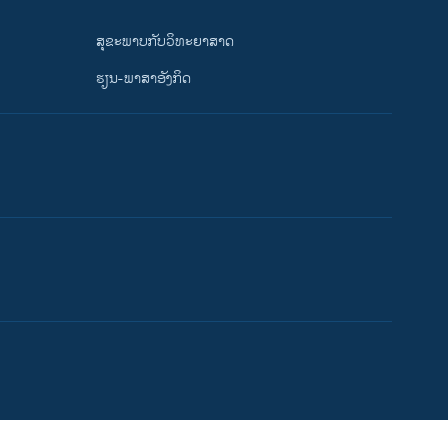
ສຸຂະພາບກັບວິທະຍາສາດ
ຮຽນ-ພາສາອັງກິດ