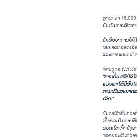
ຫຼາຍກວ່າ 18,000 ຄ
ມັນເປັນການສຶກສາອັ
ມັນພົບວ່າການບໍລິ
ພະຍາດ​ຫລອດ​ເລືອ
ແລະການແພດ​ເພື່ອ
ທ່ານວູດ​ສ໌ (WOOD
“ການດື່ມ ຫລື​ບໍ​ລິ
ແມ່ນພາໃຫ້ມີຜົນໄດ້ຮັ
ການເປັນພະຍາດ​ຫລ
ເລີຍ."
ບັນ​ດານັກຄົ້ນຄວ້
ເຂົ້າຮ່ວມໃນການສຶ
ພວກເຂົາເຈົ້າຍັງອ
ຫລາຍລະ​ດັບ​ກວ້າງ