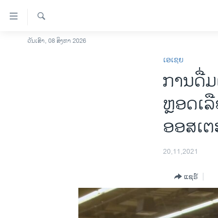
ລິ້ງ
ສຳຫລັບ
ເຂົ້າ
ຄົ້ນຫາ
ວັນເສົາ, 08 ສິງຫາ 2026
ໂຮມເພຈ
ຫາ
ເອເຊຍ
ລາວ
ຂ້າມ
ການ​ດື່ມ​
ຂ້າມ
ອາເມຣິກາ
ຂ້າມ
ການເລືອກຕັ້ງ ປະທານາທີບໍດີ ສະຫະລັດ
ຫຼອດ​ເລືອ
ໄປ
2024
ຫາ
ອອ​ສ​ເຕ
ຂ່າວ​ຈີນ
ຊອກ
ຄົ້ນ
ໂລກ
20,11,2021
ເອເຊຍ
ອິດສະຫຼະພາບດ້ານການຂ່າວ
ແຊຣ໌
ຊີວິດຊາວລາວ
ຊຸມຊົນຊາວລາວ