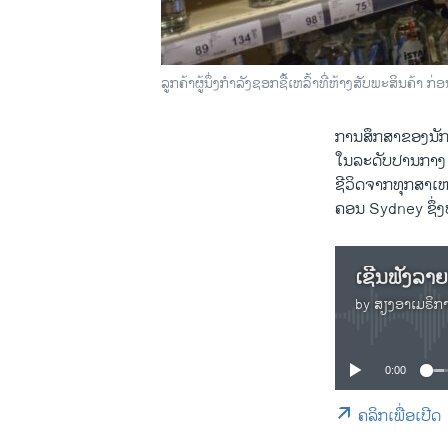
ລູກ​ຄ້າ​ຜູ້​ນຶ່ງ​ກຳ​ລັງ​ຊອກ​ຊື້​ເຫລົ້າທີ່​ຫ້າງ​ສັບ​ພະ​ສິ
ການສຶກສາຂອງນັກຄ
ໃນລະດັບປານກາງ ແ
ຊີວິດຈາກທຸກສາເຫດ
ຄອນ Sydney ຊຶ່ງ​ບົວ
by
ສຽງອາເມຣິກ
0:00
ຄລິກເພື່ອເປີດ