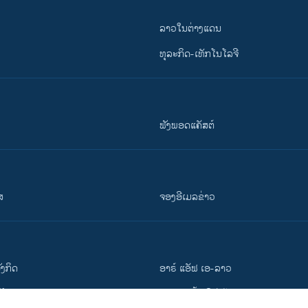
ລາວໃນຕ່າງແດນ
ທຸລະກິດ-ເທັກໂນໂລຈີ
ຟັງພອດແຄັສຕ໌
ສ
ຈອງອີເມລຂ່າວ
ັງ​ກິດ
ອາຣ໌ ແອັຟ ເອ-ລາວ
ວີ​ໂອ​ເອ
ສາມາດເຂົ້າເຖິງໄດ້