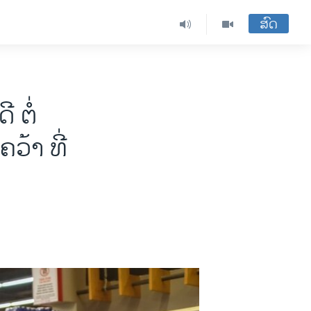
ສົດ
​ ຕໍ່
ວ້າ ​ທີ່