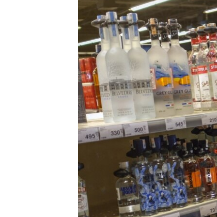
ວິທະຍາສາດ-ເທັກໂນໂລຈີ
ທຸລະກິດ
ພາສາອັງກິດ
ວີດີໂອ
ສຽງ
ລາຍການກະຈາຍສຽງ
ລາຍງານ