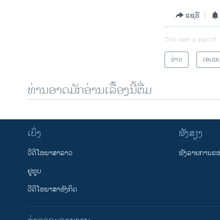
ແຊຣ໌
This item is part of
ຂ່າວ
ເອເຊຍ
ທ່ານອາດມັກອ່ານເລື້ອງນີ້ຕື່ມ
ເບິ່ງ
ຟັງສຽງ
ວີດີໂອພາສາລາວ
ຟັງລາຍການຂອງ
ຢູທູບ
ວີດີໂອພາສາອັງກິດ