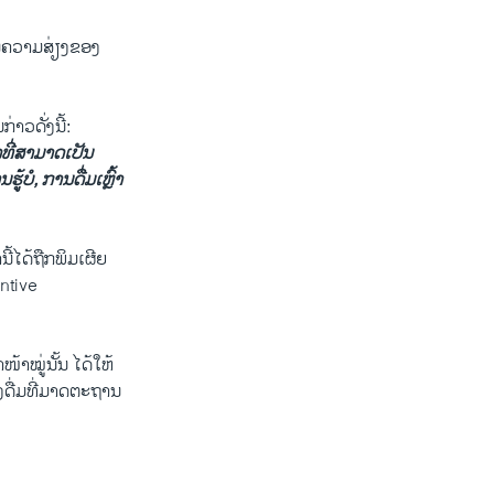
່ອນຄວາມສ່ຽງຂອງ
າວ​ດັ່ງ​ນີ້:
ດທີ່ສາມາດເປັນ
້ບໍ, ການດື່ມເຫຼົ້າ
້ໄດ້ຖືກພິມເຜີຍ​
entive
ໝູ່ນັ້ນ ໄດ້ໃຫ້​
ງດື່ມທີ່ມາດຕະຖານ