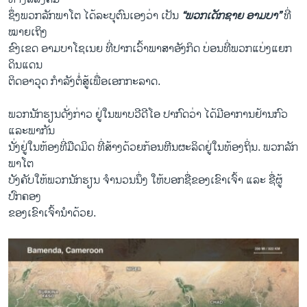
ຊຶ່ງພວກລັກພາໂຕ ໄດ້ລະບຸຕົນເອງວ່າ ເປັນ
“ພວກເດັກຊາຍ ອາມບາ”
ທີ່
ໝາຍເຖິງ
ຂົງເຂດ ອາມບາໂຊເນຍ ທີ່ປາກເວົ້າພາສາອັງກິດ ບ່ອນທີ່ພວກແບ່ງແຍກ
ດິນແດນ
ຕິດອາວຸດ ກຳລັງຕໍ່ສູ້ເພື່ອເອກກະລາດ.
ພວກນັກຮຽນດັ່ງກ່າວ ຢູ່ໃນພາບວີດີໂອ ປາກົດວ່າ ໄດ້ມີອາການຢ້ານກົວ
ແລະພາກັນ
ນັ່ງຢູ່ໃນຫ້ອງທີ່ມືດມິດ ທີ່ສ້າງດ້ວຍກ້ອນຫີນຜະລິດຢູ່ໃນທ້ອງຖິ່ນ. ພວກລັກ
ພາໂຕ
ບັງຄັບໃຫ້ພວກນັກຮຽນ ຈຳນວນນຶ່ງ ໃຫ້ບອກຊື່ຂອງເຂົາເຈົ້າ ແລະ ຊື່ຜູ້
ປົກຄອງ
ຂອງເຂົາເຈົ້ານຳດ້ວຍ.