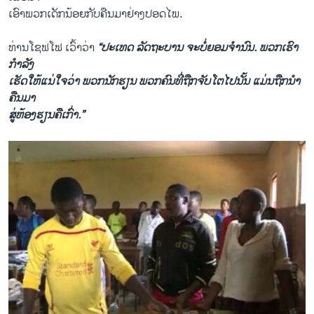
ເອົາພວກເດັກນ້ອຍກັບຄືນມາຢ່າງປອດໄພ.
ທ່ານໂຊຟໂຟ ເວົ້າວ່າ
“ປະເທດ ລັດຖະບານ ຈະບໍ່ຍອມຈຳນົນ. ພວກເຮົາ
ກຳລັງ
ເຮັດໃຫ້ແນ່ໃຈວ່າ ພວກນັກຮຽນ ພວກຄົນທີ່ຖືກຈັບໂຕໄປນັ້ນ ແມ່ນຖືກນຳ
ຄືນມາ
ສູ່ຫ້ອງຮຽນຄືເກົ່າ.”