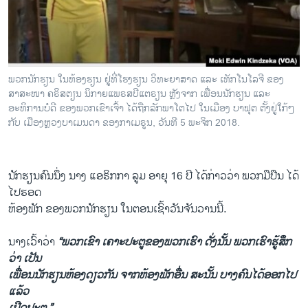
ພວກນັກຮຽນ ໃນຫ້ອງຮຽນ ຢູ່ທີ່ໂຮງຮຽນ ວິທະຍາສາດ ແລະ ເທັກໂນໂລຈີ ຂອງ
ສາສະໜາ ຄຣິສຕຽນ ນິກາຍແພຣສບີແຕຣຽນ ຫຼັງຈາກ ເພື່ອນນັກຮຽນ ແລະ
ອະທິການບໍດີ ຂອງພວກເຂົາເຈົ້າ ໄດ້ຖືກລັກພາໂຕໄປ ໃນເມືອງ ບາຟຸຕ ຕັ້ງຢູ່ໃກ້ໆ
ກັບ ເມືອງຫຼວງບາເມນດາ ຂອງກາເມຣູນ, ວັນທີ 5 ພະຈິກ 2018.
ນັກຮຽນຄົນນຶ່ງ ນາງ ແອຣິກກາ ລູມ ອາຍຸ 16 ປີ ໄດ້ກ່າວວ່າ ພວກມືປືນ ໄດ້
ໄປຮອດ
ຫ້ອງພັກ ຂອງພວກນັກຮຽນ ໃນຕອນເຊົ້າວັນຈັນວານນີ້.
ນາງເວົ້າວ່າ
“ພວກເຂົາ ເຄາະປະຕູຂອງພວກເຮົາ ດັ່ງນັ້ນ ພວກເຮົາຮູ້ສຶກ
ວ່າ ເປັນ
ເພື່ອນນັກຮຽນຫ້ອງດຽວກັນ ຈາກຫ້ອງພັກອື່ນ ສະນັ້ນ ບາງຄົນໄດ້ອອກໄປ
ແລ້ວ