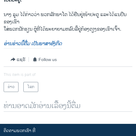
ເປີດປະຕູ.”
ນາງ ລູມ ໄດ້ກ່າວວ່າ ພວກລັກພາໂຕ ໄດ້ຢືນຢູ່ໜ້າປະຕູ ແລະໄດ້ແນປືນ
ຂອງເຂົາ
ໃສ່ພວກນັກຮຽນ ຜູ້ທີ່ໄດ້ພະຍາຍາມຫລົບລີ້ຢູ່ກ້ອງຕຽງຂອງເຂົາເຈົ້າ.
ອ່ານຂ່າວນີ້ຕື່ມ ເປັນພາສາອັງກິດ
ແຊຣ໌
Follow us
This item is part of
ຂ່າວ
ໂລກ
ທ່ານອາດມັກອ່ານເລື້ອງນີ້ຕື່ມ
ຕິດຕາມພວກເຮົາ ທີ່