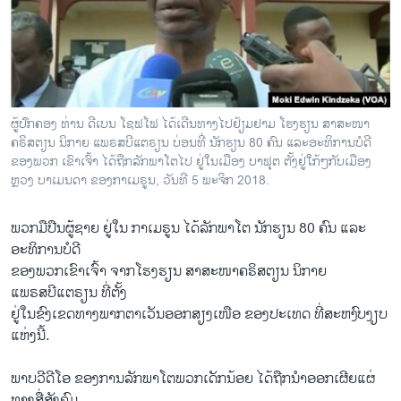
ວິທະຍາສາດ-ເທັກໂນໂລຈີ
ທຸລະກິດ
ພາສາອັງກິດ
ວີດີໂອ
ຜູ້ປົກຄອງ ທ່ານ ດີເບນ ໂຊຟໂຟ ໄດ້ເດີນທາງໄປຢ້ຽມຢາມ ໂຮງຮຽນ ສາສະໜາ
ສຽງ
ຄຣິສຕຽນ ນິກາຍ ແພຣສບີແຕຣຽນ ບ່ອນທີ່ ນັກຮຽນ 80 ຄົນ ແລະອະທິການບໍດີ
ຂອງພວກ ເຂົາເຈົ້າ ໄດ້ຖືກລັກພາໂຕໄປ ຢູ່ໃນເມືອງ ບາຟຸຕ ຕັ້ງຢູ່ໃກ້ໆກັບເມືອງ
ລາຍການກະຈາຍສຽງ
ຫຼວງ ບາເມນດາ ຂອງກາເມຣູນ, ວັນທີ 5 ພະຈິກ 2018.
ຕິດຕາມພວກເຮົາ ທີ່
ລາຍງານ
ພວກມືປືນຜູ້ຊາຍ ຢູ່ໃນ ກາເມຣູນ ໄດ້ລັກພາໂຕ ນັກຮຽນ 80 ຄົນ ແລະ
ອະທິການບໍດີ
ຂອງພວກເຂົາເຈົ້າ ຈາກໂຮງຮຽນ ສາສະໜາຄຣິສຕຽນ ນິກາຍ
ພາສາຕ່າງໆ
ແພຣສບີແຕຣຽນ ທີ່ຕັ້ງ
ຢູ່ໃນຂົງເຂດທາງພາກຕາເວັນອອກສຽງເໜືອ ຂອງປະເທດ ທີ່ສະຫງົບງຽບ
ແຫ່ງນີ້.
ພາບວີດີໂອ ຂອງການລັກພາໂຕພວກເດັກນ້ອຍ ໄດ້ຖືກນຳອອກເຜີຍແຜ່
ທາງສື່ສັງຄົມ