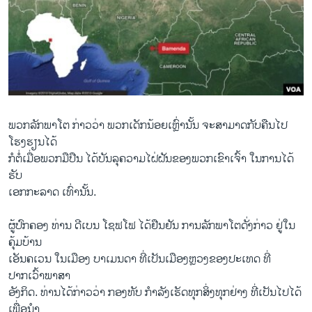
ພວກລັກພາໂຕ ກ່າວວ່າ ພວກເດັກນ້ອຍເຫຼົ່ານັ້ນ ຈະສາມາດກັບຄືນໄປ
ໂຮງຮຽນໄດ້
ກໍຕໍ່ເມື່ອພວກມືປືນ ໄດ້ບັນລຸຄວາມໄຝ່ຝັນຂອງພວກເຂົາເຈົ້າ ໃນການໄດ້
ຮັບ
ເອກກະລາດ ເທົ່ານັ້ນ.
ຜູ້ປົກຄອງ ທ່ານ ດີເບນ ໂຊຟໂຟ ໄດ້ຢືນຢັນ ການລັກພາໂຕດັ່ງກ່າວ ຢູ່ໃນ
ຄຸ້ມບ້ານ
ເອັນຄເວນ ໃນເມືອງ ບາເມນດາ ທີ່ເປັນເມືອງຫຼວງຂອງປະເທດ ທີ່
ປາກເວົ້າພາສາ
ອັງກິດ. ທ່ານໄດ້ກ່າວວ່າ ກອງທັບ ກຳລັງເຮັດທຸກສິ່ງທຸກຢ່າງ ທີ່ເປັນໄປໄດ້
ເພື່ອນຳ