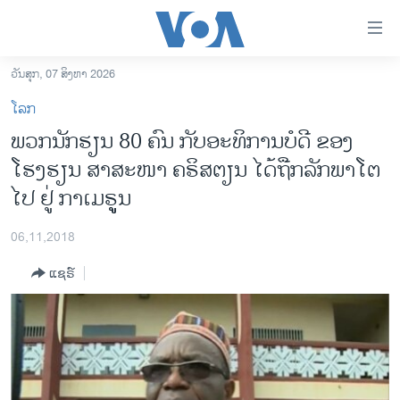
ລິ້ງ
ສຳຫລັບ
ເຂົ້າ
ວັນສຸກ, 07 ສິງຫາ 2026
ຫາ
ໂຮມເພຈ
ໂລກ
ຂ້າມ
ລາວ
ພວກນັກຮຽນ 80 ຄົນ ກັບອະທິການບໍດີ ຂອງ
ຂ້າມ
ອາເມຣິກາ
ໂຮງຮຽນ ສາສະໜາ ຄຣິສຕຽນ ໄດ້ຖືກລັກພາໂຕ
ຂ້າມ
ໄປ
ການເລືອກຕັ້ງ ປະທານາທີບໍດີ ສະຫະລັດ 2024
ໄປ ຢູ່ ກາເມຣູູນ
ຫາ
ຂ່າວ​ຈີນ
ຊອກ
06,11,2018
ຄົ້ນ
ໂລກ
ແຊຣ໌
ເອເຊຍ
ອິດສະຫຼະພາບດ້ານການຂ່າວ
ຊີວິດຊາວລາວ
ຊຸມຊົນຊາວລາວ