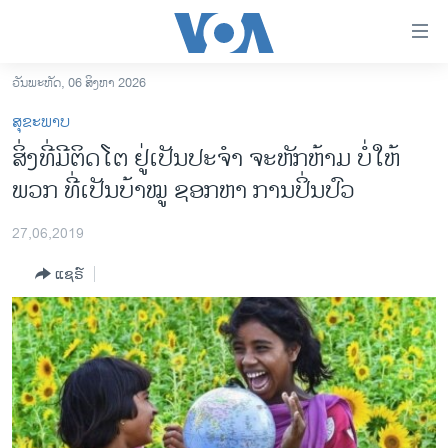
ລິ້ງ
ສຳຫລັບ
ເຂົ້າ
ວັນພະຫັດ, 06 ສິງຫາ 2026
ຫາ
ໂຮມເພຈ
ສຸຂະພາບ
ຂ້າມ
ລາວ
ສິ່ງທີ່ມີຕິດໂຕ ຢູ່ເປັນປະຈຳ ຈະຫັກຫ້າມ ບໍ່​ໃຫ້
ຂ້າມ
ອາເມຣິກາ
ພວກ ທີ່ເປັນບ້າໝູ ຊອກຫາ ການປິ່ນປົວ
ຂ້າມ
ໄປ
ການເລືອກຕັ້ງ ປະທານາທີບໍດີ ສະຫະລັດ 2024
ຫາ
27,06,2019
ຂ່າວ​ຈີນ
ຊອກ
ແຊຣ໌
ຄົ້ນ
ໂລກ
ເອເຊຍ
ອິດສະຫຼະພາບດ້ານການຂ່າວ
ຊີວິດຊາວລາວ
ຊຸມຊົນຊາວລາວ