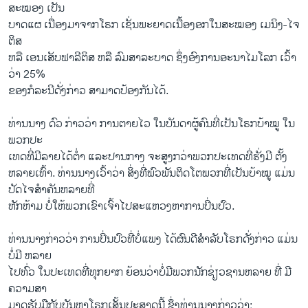
ສະໝອງ ເປັນ
ບາດແຜ ເນື່ອງມາຈາກໂຣກ ເຊັ່ນພະຍາດເນື້ອງອກໃນສະໝອງ ເມນິງ-ໄຈ
ຕິສ
ຫລື ເອນເສັບຟາລີຕິສ ຫລື ລົມສາລະບາດ ຊຶ່ງອົງການອະນາໄມໂລກ ເວົ້າ
ວ່າ 25​%
ຂອງກໍລະນີດັ່ງກ່າວ ສາມາດປ້ອງກັນໄດ້.
ທ່ານນາງ ດົວ ກ່າວວ່າ ການຕາຍໄວ ໃນບັນດາຜູ້ຄົນທີ່ເປັນໂຣກບ້າໝູ ໃນ
ພວກປະ
ເທດທີ່ມີລາຍໄດ້ຕໍ່າ ແລະປານກາງ ຈະສູງກວ່າພວກປະເທດທີ່ຮັ່ງມີ ຕັ້ງ
ຫລາຍເທົ້າ. ທ່ານນາງເວົ້າວ່າ ສິ່ງທີ່ພົວພັນຕິດໂຕພວກທີ່ເປັນບ້າໝູ ແມ່ນ
ປັດໄຈສຳຄັນຫລາຍທີ່
ຫັກຫ້າມ ບໍ່ໃຫ້ພວກເຂົາເຈົ້າໄປສະແຫວງຫາການປິ່ນປົວ.
ທ່ານນາງກ່າວວ່າ ການປິ່ນປົວທີ່ບໍ່ແພງ ໄດ້ຜົນດີສຳລັບໂຣກດັ່ງກ່າວ ແມ່ນ
ບໍ່ມີ ຫລາຍ
ໄປທົ່ວ ໃນປະເທດທີ່ທຸກຍາກ ຍ້ອນວ່າບໍ່ມີພວກນັກຊ່ຽວຊານຫລາຍ ທີ່ ມີ
ຄວາມສາ
ມາດຮັບມືກັບບັນຫາໂຣກເສັ້ນປະສາດນີ້ ຊຶ່ງທ່ານນາງກ່າວວ່າ: