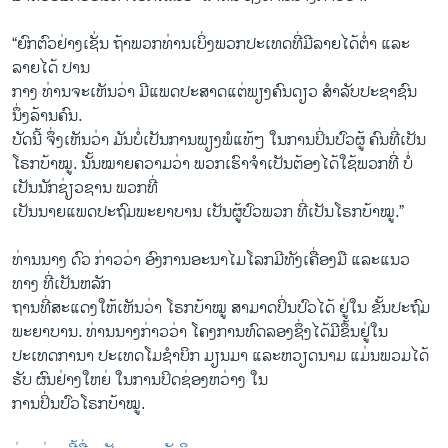
“ຍົກຕົວຢ່າງເຊັ່ນ ຖ້າພວກທ່ານເບິ່ງພວກປະເທດທີ່ມີລາຍໄດ້ຕໍ່າ ແລະ
ລາຍໄດ້ ປານ
ກາງ ທ່ານຈະເຫັນວ່າ ມີແພດປະສາດແຕ່ພຽງຄົນດຽວ ສຳລັບປະຊາຊົນ
ນຶ່ງລ້ານຄົນ.
ບັດນີ້ ຈຶ່ງເຫັນວ່າ ມັນບໍ່ເປັນການພຽງພໍແທ້ໆ ໃນການປິ່ນປົວຜູ້ ຄົນທີ່ເປັນ
ໂຣກບ້າໝູ. ນັ້ນໝາຍຄວາມວ່າ ພວກເຮົາຈຳເປັນຕ້ອງໄດ້ໃຊ້ພວກທີ່ ບໍ່
ເປັນນັກຊ່ຽວຊານ ພວກທີ່
ເປັນນາຍແພດປະຖົມພະຍາບານ ເປັນຜູ້ປົວພວກ ທີ່ເປັນໂຣກບ້າໝູ.”
ທ່ານນາງ ດົວ ກ່າວວ່າ ອົງການອະນາໄມໂລກມີທັງເຄື່ອງມື ແລະແນວ
ທາງ ທີ່ເປັນຫລັກ
ຖານທີ່ສະແດງໃຫ້ເຫັນວ່າ ໂຣກບ້າໝູ ສາມາດປິ່ນປົວໄດ້ ຢູ່ໃນ ຂັ້ນປະຖົມ
ພະຍາບານ. ທ່ານນາງກ່າວວ່າ ໂຄງການທົດລອງຊຶ່ງໄດ້ມີຂຶ້ນຢູ່ໃນ
ປະເທດການາ ປະເທດໂມຊຳບິກ ມຽນມາ ແລະຫວຽດນາມ ແມ່ນພວມໄດ້
ຮັບ ຜົນຢ່າງໃຫຍ່ ໃນການປິດຊ່ອງຫວ່າງ ໃນ
ການປິ່ນປົວໂຣກບ້າໝູ.