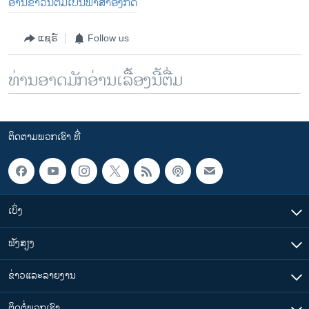
ອ່ານ​ຂ່າວນີ້​ຕື່ມ​ເປັນ​ພາ​ສາ​ອັງ​ກິດ
ແຊຣ໌
Follow us
ທ່ານອາດມັກອ່ານເລື້ອງນີ້ຕື່ມ
ຕິດຕາມພວກເຮົາ ທີ່
ເບິ່ງ
ຟັງສຽງ
ຂ່າວແລະລາຍງານ
ຕິດຕໍ່ພວກເຮົາ