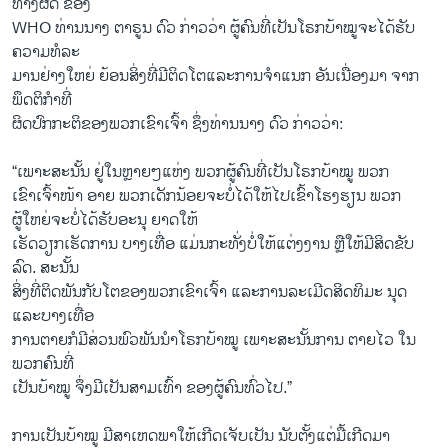
ທາງຜິດ ຂອງ
WHO ທ່ານນາງ ຕາຣູນ ດົວ ກ່າວວ່າ ຜູ້ຄົນທີ່ເປັນໂຣກບ້າໝູຈະໄດ້ຮັບ
ຄວາມທໍລະ
ມານຢ່າງໃຫຍ່ ຍ້ອນສິ່ງທີ່ມີຕິດໂຕແລະການຈຳແນກ ອັນເນື່ອງມາ ຈາກ
ພຶດຕິກຳທີ່
ຜິດປົກກະຕິຂອງພວກເຂົາເຈົ້າ ຊຶ່ງທ່ານນາງ ດົວ ກ່າວວ່າ:
“ເພາະສະນັ້ນ ຢູ່ໃນຫຼາຍໆແຫ່ງ ພວກຜູ້ຄົນທີ່ເປັນໂຣກບ້າໝູ ພວກ
ເຂົາເຈົ້າໜ້າ ອາຍ ພວກເດັກນ້ອຍຈະບໍ່ໄດ້ໃຫ້ໄປເຂົ້າໂຮງຮຽນ ພວກ
ຜູ້ໃຫຍ່ຈະບໍ່ໄດ້ຮັບອະນຸ ຍາດໃຫ້
ເຮັດວຽກເຮັດການ ບາງເທື່ອ ແມ່ນກະທັ່ງບໍ່ໃຫ້ແຕ່ງງານ ຫຼືໃຫ້ມີສິດຂັບ
ລົດ. ສະນັ້ນ
ສິ່ງທີ່ຕິດພັນກັບໂຕຂອງພວກເຂົາເຈົ້າ ແລະການລະເມີດສິດທິມະ ນຸດ
ແລະບາງເທື່ອ
ການຕາຍກໍມີສ່ວນພົວພັນນຳໂຣກບ້າໝູ ເພາະສະນັ້ນການ ຕາຍໄວ ໃນ
ພວກຄົນທີ່
ເປັນບ້າໝູ ຈຶ່ງມີເປັນສາມເທົ້າ ຂອງຜູ້ຄົນທົ່ວໄປ.”
ການເປັນບ້າໝູ ມີສາເຫດພາໃຫ້ເກີດເຈັບເປັນ ນັບຕັ້ງແຕ່ມື້ເກີດມາ