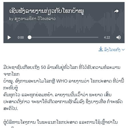
ເຊີນຟັງລາຍງານກ່ຽວກັບໂຣກບ້າໝູ
by
ສຽງອາເມຣິກາ ວີໂອເອລາວ
No media source currently available
0:00
4:22
ລິງໂດຍກົງ
ມີປະຊາຊົນເກືອບເຖິງ 50 ລ້ານຄົນຢູ່ທົ່ວໂລກ ທີ່ໄດ້ຮັບຄວາມທໍລະມານ
ຈາກໂຣກ
ບ້າໝູ. ອົງການອະນາໄມໂລກຫຼື WHO ລາຍງານວ່າ ໂຣກປະສາດ ທີ່ວ່ານີ້
ກະທົບຜູ້
ຄົນທຸກໄວ ແລະທຸກຍ່ອມຫຍ້າ. ລາຍງານນັ້ນເວົ້າວ່າ ພະຍາດ ເສັ້ນ
ປະສາດດັ່ງກ່າວ ຈະພາໃຫ້ເກີດອາການຊັກລົ້ມລົງ ຊຶ່ງບາງເທື່ອ ກໍຈະໝົດ
ສະຕິໄປ.
ຜູ້ບໍລິຫານໂຄງການ ໃນພະແນກໂຣກປະສາດ ແລະການໃຊ້ເຫຼົ້າຢາໃນ