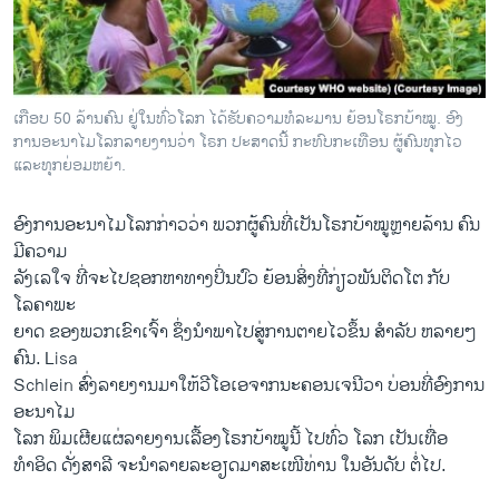
ວິທະຍາສາດ-ເທັກໂນໂລຈີ
ທຸລະກິດ
ພາສາອັງກິດ
ເກືອບ 50 ລ້ານຄົນ ຢູ່ໃນທົ່ວໂລກ ໄດ້ຮັບຄວາມທໍລະມານ ຍ້ອນໂຣກບ້າໝູ. ອົງ
ວີດີໂອ
ການອະນາໄມໂລກລາຍງານວ່າ ໂຣກ ປະສາດນີ້ ກະທົບກະເທືອນ ຜູ້ຄົນທຸກໄວ
ແລະທຸກຍ່ອມຫຍ້າ.
ສຽງ
ອົງການອະນາໄມໂລກກ່າວວ່າ ພວກຜູ້ຄົນທີ່ເປັນໂຣກບ້າໝູຫຼາຍລ້ານ ຄົນ
ລາຍການກະຈາຍສຽງ
ຕິດຕາມພວກເຮົາ ທີ່
ມີຄວາມ
ລາຍງານ
ລັງເລໃຈ ທີ່ຈະໄປຊອກຫາທາງປິ່ນປົວ ຍ້ອນສິ່ງທີ່ກ່ຽວພັນຕິດໂຕ ກັບ
ໂລຄາພະ
ຍາດ ຂອງພວກເຂົາເຈົ້າ ຊຶ່ງນຳພາໄປສູ່ການຕາຍໄວຂຶ້ນ ສຳລັບ ຫລາຍໆ
ພາສາຕ່າງໆ
ຄົນ. Lisa
Schlein ສົ່ງລາຍງານມາໃຫ້ວີໂອເອຈາກນະຄອນເຈນີວາ ບ່ອນທີ່ອົງການ
ອະນາໄມ
ໂລກ ​ພິມ​ເຜີຍແຜ່ລາຍງານເລື້ອງໂຣກບ້າໝູນີ້ ໄປທົ່ວ ໂລກ ເປັນເທື່ອ
ທຳອິດ ດັ່ງສາລີ ຈະນຳລາຍລະອຽດມາສະເໜີທ່ານ ໃນອັນດັບ ຕໍ່ໄປ.