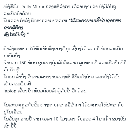
ໜັງສືພິມ Daily Mirror ຂອງສຣີລັງກາ ໄດ້ລາຍງານວ່າ ຍັງມີວັນຖຸ
ລະເບີດນຳດ້ວຍ
ໃນເວລາ ກຳລັງຮັກສາຄວາມປອດໄພ
“ໄດ້ພະຍາຍາມເຂົ້າໄປຊອກຫາ
ຊາຍຜູ້ຕ້ອງ
ສົງໄສຄົນນຶ່ງ.”
ກຳລັງທະຫານ ໄດ້ພົບເຫັນສິ່ງຂອງທີ່ຊຸກເຊື່ອງໄວ້ ລວມມີ ທ່ອນລະເບີດ
ຊະນິດນຶ່ງ
ຈຳນວນ 150 ທ່ອນ ຊຸດຂອງກຸ່ມລັດອິສລາມ ລູກໝາກບີ່ ແລະເຮືອບິນບໍ່ມີ
ຄົນຂັບ ຫຼື
ໂດຣນ ລຳນຶ່ງ ອີງຕາມລາຍງານຂອງໜັງສືພິມດັ່ງກ່າວ ແລະຍັງໄດ້ພົບ
ເຫັນຄອມພິມເຕີ
laptop ເຄື່ອງນຶ່ງ ພ້ອມດ້ວຍລົດຕູ້ຄັນນຶ່ງອີກດ້ວຍ.
ໃນຂະນະດຽວກັນນັ້ນ ທາງການຂອງສຣີລັງກາ ໄດ້ປະກາດໃຫ້ປະຊາຊົນ
ຢູ່ໃນເຮືອນ
ໃນວັນສຸກວານນີ້ ຈາກ ເວລາ 10 ໂມງແລງ ຈົນຮອດ 4 ໂມງເຊົ້າ ຂອງວັນ
ເສົາມື້ນີ້.