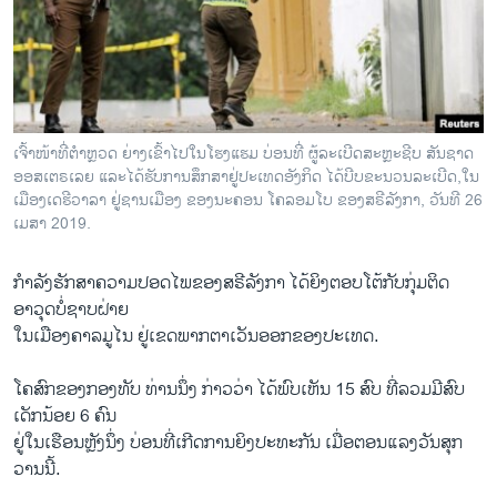
ວິທະຍາສາດ-ເທັກໂນໂລຈີ
ທຸລະກິດ
ພາສາອັງກິດ
ວີດີໂອ
ເຈົ້າໜ້າທີ່ຕຳຫຼວດ ຍ່າງເຂົ້າໄປໃນໂຮງແຮມ ບ່ອນທີ່ ຜູ້ລະເບີດສະຫຼະຊີບ ສັນຊາດ
ສຽງ
ອອສເຕຣເລຍ ແລະໄດ້ຮັບການສຶກສາຢູ່ປະເທດອັງກິດ ໄດ້ບີບຂະນວນລະເບີດ,ໃນ
ເມືອງເດຮີວາລາ ຢູ່ຊານເມືອງ ຂອງນະຄອນ ໂຄລອມໂບ ຂອງສຣີລັງກາ, ວັນທີ 26
ລາຍການກະຈາຍສຽງ
ເມສາ 2019.
ຕິດຕາມພວກເຮົາ ທີ່
ລາຍງານ
ກຳລັງຮັກສາຄວາມປອດໄພຂອງສຣີລັງກາ ໄດ້ຍິງຕອບໂຕ້ກັບກຸ່ມຕິດ
ອາວຸດບໍ່ຊາບຝ່າຍ
ໃນເມືອງຄາລມູໄນ ຢູ່ເຂດພາກຕາເວັນອອກຂອງປະເທດ.
ພາສາຕ່າງໆ
ໂຄສົກຂອງກອງທັບ ທ່ານນຶ່ງ ກ່າວວ່າ ໄດ້ພົບເຫັນ 15 ສົບ ທີ່ລວມມີສົບ
ເດັກນ້ອຍ 6 ຄົນ
ຢູ່ໃນເຮືອນຫຼັງນຶ່ງ ບ່ອນທີ່ເກີດການຍິງປະທະກັນ ເມື່ອຕອນແລງວັນສຸກ
ວານນີ້.