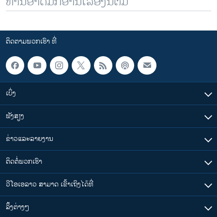
ທ່ານອາດມັກອ່ານເລື້ອງນີ້ຕື່ມ
ຕິດຕາມພວກເຮົາ ທີ່
ເບິ່ງ
ຟັງສຽງ
ຂ່າວແລະລາຍງານ
ຕິດຕໍ່ພວກເຮົາ
ວີໂອເອລາວ ສາມາດ ເຂົ້າເຖິງໄດ້ທີ່
​ລິ້ງ​ຕ່າງໆ