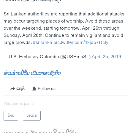
Sri Lankan authorities are reporting that additional attacks
may occur targeting places of worship. Avoid these areas
over the weekend, starting tomorrow, April 26th through
Sunday, April 28th. Continue to remain vigilant and avoid
large crowds.
#srilanka
pic.twitter.com/4kjd57Dcty
— U.S. Embassy Colombo (@USEmbSL)
April 25, 2019
ອ່ານຂ່າວນີ້ຕື່ມ ເປັນພາສາອັງກິດ
ແຊຣ໌
Follow us
This item is part of
ຂ່າວ
ເອເຊຍ