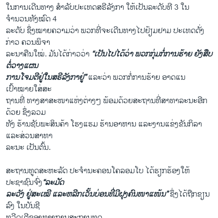
ໃນການເດີນທາງ ສຳລັບປະເທດສຣີລັງກາ ໃຫ້ເປັນລະດັບທີ 3 ໃນ
ຈຳນວນທັງໝົດ 4
ລະດັບ ຊຶ່ງໝາຍຄວາມວ່າ ພວກທີ່ຈະເດີນທາງໄປຢ້ຽມຢາມ ປະເທດດັ່ງ
ກ່າວ ຄວນພິຈາ
ລະນາຄືນໃໝ່. ມັນໄດ້ກ່າວວ່າ
“ເປັນໄປໄດ້ວ່າ ພວກກຸ່ມກໍ່ການຮ້າຍ ຍັງສືບ
ຕໍ່ວາງແຜນ
ການໂຈມຕີຢູ່ໃນສຣີລັງກາຢູ່”
ແລະວ່າ ພວກກໍ່ການຮ້າຍ ອາດແນ
ເປົ້າໝາຍໃສ່ສະ
ຖານທີ່ ທາງສາສະໜາແຫ່ງຕ່າງໆ ພ້ອມດ້ວຍສະຖານທີ່ສາທາລະນະອີກ
ດ້ວຍ ຊຶ່ງລວມ
ທັງ ຮ້ານຊັບພະສິນຄ້າ ໂຮງແຮມ ຮ້ານອາຫານ ແລະງານແຂ່ງຂັນກິລາ
ແລະສ່ວນສາທາ
ລະນະ ເປັນຕົ້ນ.
ສະຖານທູດສະຫະລັດ ປະຈຳນະຄອນໂຄລອມໂບ ໄດ້ຮຽກຮ້ອງໃຫ້
ປະຊາຊົນຈົ່ງ
“ລະມັດ
ລະວັງ ຢູ່ສະເໝີ ແລະຫລີກເວັ້ນບ່ອນທີ່ມີຝຸງຄົນໜາແໜ້ນ”
ຊຶ່ງໄດ້ຖືກຂຽນ
ລົງ ໃນບັນຊີ
ທວີດເຕີຂອງທາງການສະຖານທູດ.