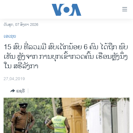
ລິ້ງ
ສຳຫລັບ
ເຂົ້າ
ວັນສຸກ, 07 ສິງຫາ 2026
ຫາ
ໂຮມເພຈ
ເອເຊຍ
ຂ້າມ
ລາວ
15 ສົບ ທີ່ລວມມີ ສົບເດັກນ້ອຍ 6 ຄົນ ໄດ້ຖືກ ພົບ
ຂ້າມ
ອາເມຣິກາ
ເຫັນ ຫຼັງຈາກ ການບຸກເຂົ້າກວດຄົ້ນ ເຮືອນຫຼັງນຶ່ງ
ຂ້າມ
ໄປ
ການເລືອກຕັ້ງ ປະທານາທີບໍດີ ສະຫະລັດ 2024
ໃນ ສຣີລັງກາ
ຫາ
ຂ່າວ​ຈີນ
ຊອກ
27,04,2019
ຄົ້ນ
ໂລກ
ແຊຣ໌
ເອເຊຍ
ອິດສະຫຼະພາບດ້ານການຂ່າວ
ຊີວິດຊາວລາວ
ຊຸມຊົນຊາວລາວ