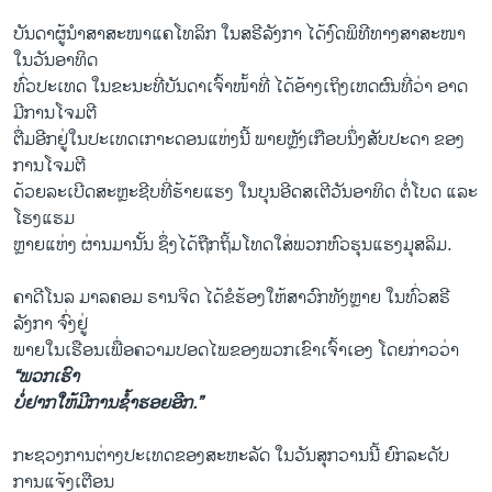
ບັນດາຜູ້ນຳສາສະໜາແຄໂທລິກ ໃນສຣີລັງກາ ໄດ້ງົດພິທີທາງສາສະໜາ
ໃນວັນອາທິດ
ທົ່ວປະເທດ ໃນຂະນະທີ່ບັນດາເຈົ້າໜ້້າທີ່ ໄດ້ອ້າງເຖິງເຫດຜົນທີ່ວ່າ ອາດ
ມີການໂຈມຕີ
ຕື່ມອີກຢູ່ໃນປະເທດເກາະດອນແຫ່ງນີ້ ພາຍຫຼັງເກືອບນຶ່ງສັບປະດາ ຂອງ
ການໂຈມຕີ
ດ້ວຍລະເບີດສະຫຼະຊີບທີ່ຮ້າຍແຮງ ໃນບຸນອີດສເຕີວັນອາທິດ ຕໍ່ໂບດ ແລະ
ໂຮງແຮມ
ຫຼາຍແຫ່ງ ຜ່ານມານັ້ນ ຊຶ່ງໄດ້ຖືກຖິ້ມໂທດໃສ່ພວກຫົວຮຸນແຮງມຸສລິມ.
ຄາດີໂນລ ມາລຄອມ ຣານຈິດ ໄດ້ຂໍຮ້ອງໃຫ້ສາວົກທັງຫຼາຍ ໃນທົ່ວສຣີ
ລັງກາ ຈົ່ງຢູ່
ພາຍໃນເຮືອນເພື່ອຄວາມປອດໄພຂອງພວກເຂົາເຈົ້າເອງ ໂດຍກ່າວວ່າ
“ພວກເຮົາ
ບໍ່ຢາກໃຫ້ມີການຊ້ຳຮອຍອີກ.”
ກະຊວງການຕ່າງປະເທດຂອງສະຫະລັດ ໃນວັນສຸກວານນີ້ ຍົກລະດັບ
ການແຈ້ງເຕືອນ