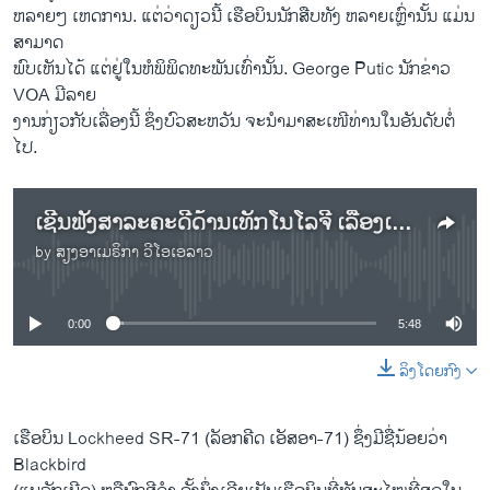
ຫລາຍໆ ເຫດການ. ແຕ່ວ່າດຽວນີ້ ເຮືອບິນນັກສືບທັງ ຫລາຍເຫຼົ່ານັ້ນ ແມ່ນ
ສາມາດ
ພົບເຫັນໄດ້ ແຕ່ຢູ່ໃນຫໍພິພິດທະພັນເທົ່ານັ້ນ. George Putic ນັກ​ຂ່າວ
VOA ມີ​ລາຍ
​ງານກ່ຽວກັບ​ເລື່ອງ​ນີ້​ ຊຶ່ງ​ບົວ​ສະຫວັນ ຈະ​ນໍາ​ມາສະ​ເໜີທ່ານໃນ​ອັນ​ດັບ​ຕໍ່​
ໄປ.
ເຊີນຟັງສາລະຄະດີດ້ານເທັກໂນໂລຈີ ເລື່ອງເຮືອບິນສອດແນມຂອງສະຫະລັດ
by
ສຽງອາເມຣິກາ ວີໂອເອລາວ
No media source currently available
0:00
5:48
ລິງໂດຍກົງ
ເຮືອບິນ Lockheed SR-71 (ລັອກຄີດ ເອັສອາ-71) ຊຶ່ງມີຊື່ນ້ອຍວ່າ
Blackbird