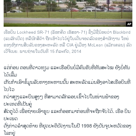
ວິທະຍາສາດ-ເທັກໂນໂລຈີ
ທຸລະກິດ
ພາສາອັງກິດ
ເຮືອບິນ Lockheed SR-71 (ລັອກຄີດ ເອັສອາ-71) ຊຶ່ງມີຊື່ນ້ອຍວ່າ Blackbird
ວີດີໂອ
(ແບລັກເບີດ) ຫລືນົກສີດໍາ ຖືກເອົາໄປໄວ້ຢູ່ໃນເດີ່ນຈອດລົດຂອງສໍານັກງານ ໃຫຍ່
ຂອງອົງການສືບລັບຂອງສະຫະລັດ ຫລື CIA ຢູ່ເມືອງ McLean (ແມັກເຄລນ) ລັດ
ສຽງ
ເວີຈີເນຍ. ພາບຖ່າຍໃນວັນທີ 15 ກໍລະກົດ, 2014
ລາຍການກະຈາຍສຽງ
ຕິດຕາມພວກເຮົາ ທີ່
ແຕ່ກ່ອນ ຕອນທີ່ດາວທຽມ ແລະເຮືອບິນບໍ່ມີຄົນຂັບທີ່ທັນສະໄໝ ຍັງບໍ່ທັນ
ລາຍງານ
ໄດ້ເລີ້ມ
ເກັບກໍາເອົາຂໍ້ມູນລັບທາງທະຫານນັ້ນ ສະຫະລັດແມ່ນອີງອາໄສເຮືອບິນທີ່
ໄປໄວ
ພາສາຕ່າງໆ
ກວ່າສຽງແລະບິນສູງໆ ທີ່ສາມາດລັກລອບເຂົ້າໄປໃນໜ່ານຟ້າຂອງ
ປະເທດທີ່ເປັນຄູ່
ສັດຕູໄດ້ ເພື່ອຖ່າຍເອົາຮູບ ແລະກໍອອກມາກ່ອນທີ່ຈະຖືກຈັບໄດ້. ເຮືອ ບິນ
ປະເພດ
ດັ່ງກ່າວລໍາສຸດທ້າຍ ທີ່ຢຸດປະຕິບັດງານໃນປີ 1998 ຍັງບັນຈຸປະຫວັດຂອງ
ໂລກຢູ່