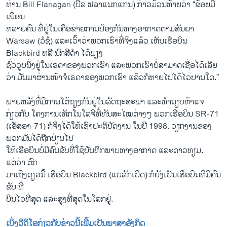
ທ່ານ Bill Flanagan (ບີລ ຟລາແນກແກນ) ກ່າວມ້ວນທ້າຍວ່າ “ຂ້ອຍມີ
ເພື່ອນ
ຫລາຍຄົນ ທີ່ຢູ່ໃນເຄືອຂ່າຍການປ້ອງກັນທາງອາກາດຕາມສັນຍາ
Warsaw (ວໍຊໍ) ແລະເວົ້າວ່າພວກເຮົາທີ່ຈິງແລ້ວ ເຫັນເຮືອບິນ
Blackbird ຫລື ນົກສີດໍາ ໄດ້ພຽງ
ຊົ່ວວູບນຶ່ງຢູ່ໃນເຣດາຂອງພວກເຮົາ ແລະພວກເຮົາບໍ່ສາມາດເຊື່ອໄດ້ເລີຍ
ວ່າ ມັນມາຜ່ານໜ້າຈໍເຣດາຂອງພວກເຮົາ ແລ້ວກໍຫາຍໄປໄດ້ໄວປານໃດ.”
ພາຍຫລັງທີ່ມີການໂຕ້ຖຽງກັນຢູ່ໃນລັດຖະສະພາ ແລະທໍານຽບຫ້າແຈ
ກ່ຽວກັບ ໂຄງການເທັກໂນໂລຈີທີ່ທັນສະໄໝຕ່າງໆ ພວກເຮືອບິນ SR-71
(ເອັສອາ-71) ກໍຈຶ່ງໄດ້ໃຫ້ເຊົາປະຕິບັດງານ ໃນປີ 1998. ວຽກງານຂອງ
ພວກມັນໄດ້ຖືກປ່ຽນໄປ
ໃຫ້ເຮືອບິນບໍ່ມີຄົນຂັບທີ່ໃຊ້ບັນທຶກພາບທາງອາກາດ ແລະດາວທຽມ.
ແຕ່ວ່າ ຕົກ
ມາເຖິງດຽວນີ້ ເຮືອບິນ Blackbird (ແບລັກເບີດ) ກໍຍັງເປັນເຮືອບິນທີ່ມີຄົນ
ຂັບ ທີ່
ບິນໄວທີ່ສຸດ ແລະສູງທີ່ສຸດໃນໂລກຢູ່.
ເບິ່ງວີດິໂອກ່ຽວກັບຂ່າວນີ້ເພີ້ມເປັນພາສາອັງກິດ