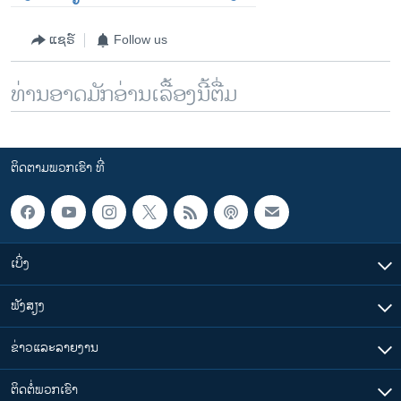
ແຊຣ໌
Follow us
ທ່ານອາດມັກອ່ານເລື້ອງນີ້ຕື່ມ
ຕິດຕາມພວກເຮົາ ທີ່
ເບິ່ງ
ຟັງສຽງ
ຂ່າວແລະລາຍງານ
ຕິດຕໍ່ພວກເຮົາ