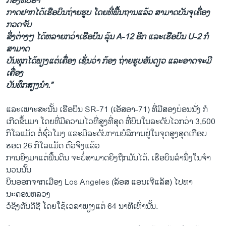
ກອງທັບອາ
ກາດຢາກໄດ້ເຮືອບິນຖ່າຍຮູບ ໂດຍທີ່ພື້ນຖານແລ້ວ ສາມາດບັນຈຸເຄື່ອງ
ກວດຈັບ
ສິ່ງຕ່າງໆ ໄດ້ຫລາຍກວ່າເຮືອບິນ ລຸ້ນ A-12 ອີກ ແລະເຮືອບິນ U-2 ກໍ
ສາມາດ
ບັນທຸກໄດ້ພຽງແຕ່ເຄື່ອງ ເຊັ່ນວ່າ ກ້ອງ ຖ່າຍຮູບອັນດຽວ ແລະອາດຈະມີ
ເຄື່ອງ
ບັນທຶກສຽງນຳ.”
ແລະເພາະສະນັ້ນ ເຮືອບິນ SR-71 (ເອັສອາ-71) ທີ່ມີສອງບ່ອນນັ່ງ ກໍ
ເກີດຂຶ້ນມາ ໂດຍທີ່ມີຄວາມໄວທີ່ສູງທີ່ສຸດ ທີ່ິບິນໃນລະດັບໄວກວ່າ 3,500
ກິໂລແມັດ ຕໍ່ຊົ່ວໂມງ ແລະມີລະດັບການບໍລິການຢູ່ໃນຈຸດສູງສຸດເກືອບ
ຮອດ 26 ກິໂລແມັດ ຕົວຈິງແລ້ວ
ການຍິງມາແຕ່ພື້ນດິນ ຈະບໍ່ສາມາດຍິງຖືກມັນໄດ້. ເຮືອບິນລໍານຶ່ງໃນຈໍາ
ນວນນັ້ນ
ບິນອອກຈາກເມືອງ Los Angeles (ລັອສ ແອນເຈີແລັສ) ໄປຫາ
ນະຄອນຫລວງ
ວໍຊິງຕັນດີຊີ ໂດຍໃຊ້ເວລາພຽງແຕ່ 64 ນາທີເທົ່ານັ້ນ.