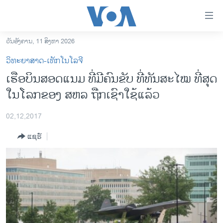
ລິ້ງ
ສຳຫລັບ
ເຂົ້າ
ວັນອັງຄານ, 11 ສິງຫາ 2026
ຫາ
ໂຮມເພຈ
ວິທະຍາສາດ-ເທັກໂນໂລຈີ
ຂ້າມ
ລາວ
ເຮືອບິນສອດແນມ ທີ່ມີຄົນຂັບ ທີ່ທັນສະໄໝ ທີ່ສຸດ
ຂ້າມ
ອາເມຣິກາ
ໃນໂລກຂອງ ສຫລ ຖືກເຊົາໃຊ້ແລ້ວ
ຂ້າມ
ໄປ
ການເລືອກຕັ້ງ ປະທານາທີບໍດີ ສະຫະລັດ 2024
ຫາ
02,12,2017
ຂ່າວ​ຈີນ
ຊອກ
ແຊຣ໌
ຄົ້ນ
ໂລກ
ເອເຊຍ
ອິດສະຫຼະພາບດ້ານການຂ່າວ
ຊີວິດຊາວລາວ
ຊຸມຊົນຊາວລາວ