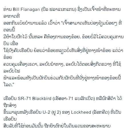
ທ່ານ Bill Flanagan (ບີລ ຟລາແນກແກນ) ຊຶ່ງເປັນເຈົ້າໜ້າທີ່ທະຫານ
ອາກາດທີ່
ອອກກິນເບ້ຍບໍານານແລ້ວ ເວົ້າວ່າ “ເຈົ້າສາມາດເຫັນປ່ອງຢ້ຽມນ້ອຍໆ ທີ່
ຕອນນີ້
ມີຜ້າໃບປົກໄວ້ ນັ້ນຫລະ ຄືຫ້ອງການຂອງຂ້ອຍ. ຂ້ອຍບໍ່ມີໄມ້ຄວບຄຸມການ
ບິນ ເພື່ອ
ໃຊ້ບັງຄັບເຮືອບິນ ຍ້ອນວ່າຂ້ອຍຫລຽວບໍ່ເຫັນສິ່ງທີ່ຢູ່ທາງໜ້າຂ້ອຍ ແຕ່ວ່າ
ຂ້ອຍ
ຄວບຄຸມເຄື່ອງເຣດາ, ລະບົບນໍາທາງ, ລະບົບໂຕ້ຕອບສິ່ງກີດຂວາງ ທີ່ໃຊ້
ລະບົບໄຟ
ຟ້າແລະພ້ອມທັງເປັນນັກບິນຮ່ວມກັບນັກບິນທີ່ນັ່ງຢູ່ທາງໜ້າຂອງຂ້ອຍນີ້
ໂລດ.”
ເຮືອບິນ SR-71 Blackbird (ເອັສອາ-71 ແບລັກເບີດ) ຫລືນົກສີດໍາ ໄດ້
ຖືກສ້າງ
ຂຶ້ນມາລຸນຫລັງເຮືອບິນ U-2 (ຢູ 2) ຂອງ Lockheed (ລັອກຄີດ) ທີ່ເປັນ
ເຮືອບິນ
ສືບລັບທີ່ໃຊ້ກ່ອນມັນນັ້ນ ຖືກຍິງຕົກຢູ່ໃນດິນແດນຂອງສະຫະພາບ