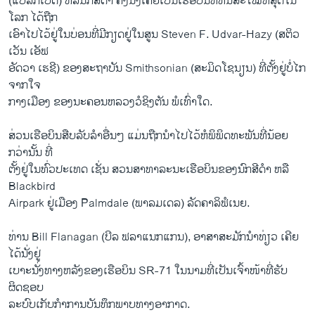
(ແບລັກເບີດ) ຫລືນົກສີດໍາ ຄັ້ງນຶ່ງເຄີຍເປັນເຮືອບິນທີ່ທັນສະໄໝທີ່ສຸດໃນ
ໂລກ ໄດ້ຖືກ
ເອົາໄປໄວ້ຢູ່ໃນບ່ອນທີ່ມີກຽດຢູ່ໃນສູນ Steven F. Udvar-Hazy (ສຕິວ
ເວັນ ເອັຟ
ອັດວາ ເຮຊີ) ຂອງສະຖາບັນ Smithsonian (ສະມິດໂຊນຽນ) ທີ່ຕັ້ງຢູ່ບໍ່ໄກ
ຈາກໃຈ
ກາງເມືອງ ຂອງນະຄອນຫລວງວໍຊິງຕັນ ພໍເທົ່າໃດ.
ສ່ວນເຮືອບິນສືບລັບລໍາອື່ນໆ ແມ່ນຖືກນໍາໄປໄວ້ຫໍພິພິດທະພັນທີ່ນ້ອຍ
ກວ່ານັ້ນ ທີ່
ຕັ້ງຢູ່ໃນທົ່ວປະເທດ ເຊັ່ນ ສວນສາທາລະນະເຮືອບິນຂອງນົກສີດໍາ ຫລື
Blackbird
Airpark ຢູ່ເມືອງ Palmdale (ພາລມເດລ) ລັດຄາລິຟໍເນຍ.
ທ່ານ Bill Flanagan (ບີລ ຟລາແນກແກນ), ອາສາສະມັກນໍາທ່ຽວ ເຄີຍ
ໄດ້ນັ່ງຢູ່
ເບາະນັ່ງທາງຫລັງຂອງເຮືອບິນ SR-71 ໃນນາມທີ່ເປັນເຈົ້າໜ້າທີ່ຮັບ
ຜິດຊອບ
ລະບົບເກັບກໍາການບັນທຶກພາບທາງອາກາດ.