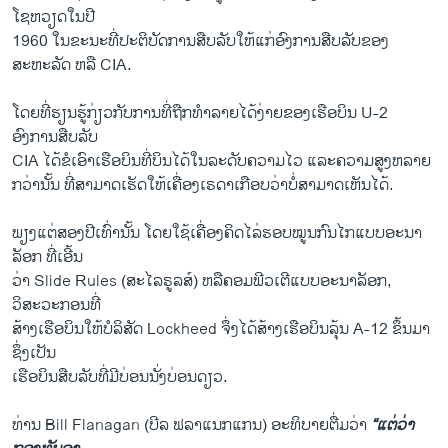
ໂຊຫວຽດໃນປີ
1960 ໃນຂະນະທີ່ປະຕິບັດການສືບລັບໃຫ້ແກ່ອົງການສືບລັບຂອງ
ສະຫະລັດ ຫລື CIA.
ໂດຍທີ່ຮຽນຮູ້ກ່ຽວກັບການທີ່ຖືກທໍາລາຍໄດ້ງ່າຍຂອງເຮືອບິນ U-2
ອົງການສືບລັບ
CIA ໄດ້ຂໍເອົາເຮືອບິນທີ່ບິນໄດ້ໃນລະດັບຄວາມໄວ ແລະຄວາມສູງຫລາຍ
ກວ່ານັ້ນ ທີ່ສາມາດເຮັດໃຫ້ເຄື່ອງເຣດາເກືອບວ່າບໍ່ສາມາດເຫັນໄດ້.
ພຽງແຕ່ສອງປີເທົ່ານັ້ນ ໂດຍໃຊ້ເຄື່ອງຄິດໄລ່ຮອບໝູນກົນໄກແບບອະນາ
ລັອກ ທີ່ເອີ້ນ
ວ່າ Slide Rules (ສະໄລຣູລສ໌) ຫລືຄອມພີວເຕີແບບອະນາລັອກ,
ວິສະວະກອນທີ່
ສ້າງເຮືອບິນໃຫ້ບໍລິສັດ Lockheed ຈຶ່ງໄດ້ສ້າງເຮືອບິນລຸ້ນ A-12 ຂຶ້ນມາ
ຊຶ່ງເປັນ
ເຮືອບິນສືບລັບທີ່ມີບ່ອນນັ່ງບ່ອນດຽວ.
ທ່ານ Bill Flanagan (ບີລ ຟລາແນກແກນ) ອະທິບາຍຕື່ມວ່າ
“ແຕ່ວ່າ