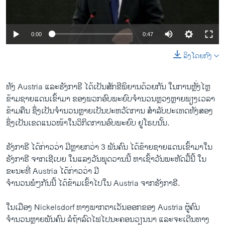
ວິທະຍາສາດ-ເທັກໂນໂລຈີ
ທຸລະກິດ
0:00
0:47
ພາສາອັງກິດ
ລິງໂດຍກົງ
ວີດີໂອ
ສຽງ
ທັງ Austria ​ແລະຮັງ​ກາຣີ ​ໄດ້​ເປັນ​ສັກ​ຂີ​ພິຍານ​ດ້ວຍ​ກັນ ​ໃນ​ການ​ຫຼັ່ງ​ໄຫຼ
ຂ້າມ​ຊາຍ​ແດນ​ເຂົ້າ​ມາ ຂອງພວກ​ອົບ​ພະຍົບຈຳນວນ​ຫຼວງຫຼາຍພຽງເວລາ
ລາຍການກະຈາຍສຽງ
ຕິດຕາມພວກເຮົາ ທີ່
ຂ້າມ​ຄືນ​ ຊຶ່ງ​ເປັນ​ຈຳນວນ​ຫຼາຍ​ເປັນ​ປະຫວັດ​ການ ​ສຳລັບປະເທດທັງສອງ
ລາຍງານ
ຊຶ່ງເປັນເຂດແນວໜ້າໃນວິ​ກິດ​ການ​ອົບ​ພະຍົບ ຢູໂຣບນັ້ນ.
ຮັງ​ກາຣີ ​ໄດ້​ກ່າວ​ວ່າ ມີ​ຫຼາຍ​ກວ່າ 3 ພັນ​ຄົນ ​ໄດ້​ຂ້າ​ຍຊາຍ​ແດນ​ເຂົ້າ​ມາ​ໃນ
ພາສາຕ່າງໆ
ຮັງ​ກາຣີ ຈາກ​ເຊີ​ເບຍ ​ໃນແລງວັນ​ພຸດ​ວານ​ນີ້ ຫາເຊົ້າວັນ​ພະຫັດມື້ນີ້ ​ໃນ​
ຂະນະ​ທີ່ Austria ​ໄດ້​ກ່າວ​ວ່າ ມີ
ຈຳນວນ​ພໍໆກັນ​ນີ້ ​ໄດ້​ຂ້າມ​ເຂົ້າ​ໄປ​ໃນ Austria ຈາກ​ຮັງ​ກາ​ຣີ.
​ໃນເມືອງ Nickelsdorf ທາງພາກ​ຕາ​ເວັນ​ອອກ​ຂອງ Austria ຜູ້​ຄົນ​
ຈຳນວນ​ຫຼາຍ​ພັນ​ຄົນ ລໍຖ້າ​ລົດ​ໄຟ​ໄປນະຄອນ​ວຽນ​ນາ ​ແລະ​ຈະ​ເດີນທາງ