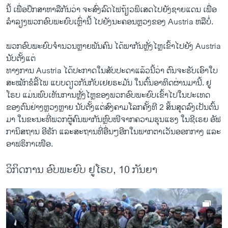
ນີ້ ​ເພື່ອ​ປຶກສາ​ຫາລື​ກັນ​ວ່າ ຈະ​ສົ່ງ​ລົດ​ໄຟ​ຖ້ຽວພິ​ເສດ​ໄປ​ຍັງ​ຊາຍ​ແດນ ​ເພື່ອ​
ລຳລຽງພວກ​ອົບ​ພະຍົບ​ເຫຼົ່າ​ນີ້ ​ໄປ​ຍັງ​ນະຄອນຫຼວງ​ຂອງ Austria ຫລືບໍ່.
ພວກ​ອົບ​ພະຍົບຈຳນວນ​ຫຼາຍ​ພັນ​ຄົນ ​ໄດ້​ພາກັນ​ຫຼັ່ງ​ໄຫຼ​ເຂົ້າ​ໄປ​ຍັງ Austria
ນັບ​ຕັ້ງ​ແຕ່
ທາງການ Austria ​ໄດ້​ປະກາດໃນ​ສັບປະດາ​ແລ້ວ​ນີ້ວ່າ ຕົນ​ຈະຮັບ​ເອົາ​ໃບ​
ສະໝັກຂໍລີ້​ໄພ​ ​ແບບ​ດຽວ​ກັນ​ກັບ​ເຢຍຣະມັນ ​ໃນ​ຕົ້ນ​ອາທິດ​ຜ່ານ​ມາ​ນີ້. ຢູ​
ໂຣບ ​ແມ່ນ​ພົບ​ເຫັນ​ການ​ຫຼັ່ງ​ໄຫຼຂອງພວກ​ອົບ​ພະຍົບເຂົ້າ​ໄປໃນປະເທດ
ຂອງຕົນຢ່າງ​ຫຼວງ​ຫຼາຍ ນັບ​ຕັ້ງ​ແຕ່​ສົງ​ຄາມ​ໂລກ​ຄັ້ງ​ທີ 2 ສິ້ນສຸດລົງເປັນ​ຕົ້ນ​
ມາ ​ໃນ​ຂະນະ​ທີ່​ພວກ​ຜູ້​ຄົນພາກັນ​ຫຼົບໜີ​ຈາກ​ຄວາມ​ຮຸນ​ແຮງ ​ໃນ​ຊີ​ເຣຍ ອັຟ
ກາ​ນິສຖານ ອີຣັກ ​ແລະ​ສະຖານ​ທີ່ອື່ນໆອີກ​ໃນ​ພາກ​ຕາ​ເວັນ​ອອກ​ກາງ ​ແລະ​
ອາ​ຟຣິກາ​ເໜືອ.
ວິກິດການ ອົບພະຍົບ ຢູໂຣບ, 10 ກັນຍາ