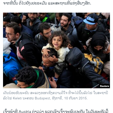
ຈາກ​ທີ່​ນັ້ນ ​ຕໍ່​ໄປ​ຍັງ​ເຢຍຣະມັນ ​ແລະ​ສະຖານ​ທີ່ແຫ່ງ​ອື່ນໆ​ອີກ.
ເດັນນ້ອຍອົບພະຍົບ ສະແດງອອກເຖິງຄວາມດີໃຈ ທີ່ຈະໄດ້ນຶ້ນລົດໄຟ ໃນສະຖານີ
ລົດໄຟ Keleti ນະຄອນ Budapest, ຮັງກາຣີ, 10 ກັນຍາ 2015.
​ເຈົ້າ​ໜ້າ​ທີ່ Austria ກ່າວ​ວ່າ ພວກ​ເຂົາ​ເຈົ້າ​ຈະ​ພົບ​ປະກັນ ​ໃນ​ວັນ​ພະຫັດ​ມື້​