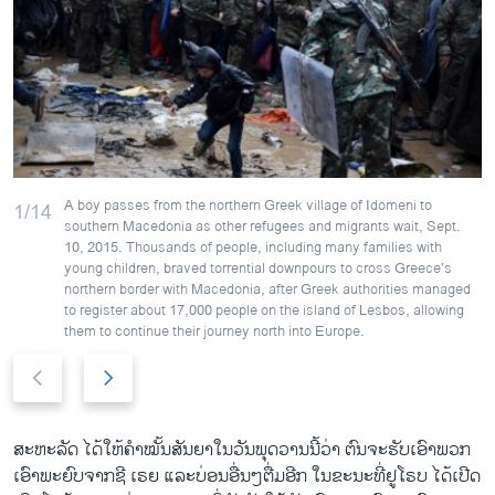
A boy passes from the northern Greek village of Idomeni to
1/14
southern Macedonia as other refugees and migrants wait, Sept.
10, 2015. Thousands of people, including many families with
young children, braved torrential downpours to cross Greece’s
northern border with Macedonia, after Greek authorities managed
to register about 17,000 people on the island of Lesbos, allowing
them to continue their journey north into Europe.
P
N
r
e
e
x
v
t
ສະຫະລັດ ໄດ້ໃຫ້ຄຳໝັ້ນສັນຍາໃນ​ວັນ​ພຸດ​ວານ​ນີ້ວ່າ ຕົນ​ຈະ​ຮັບ​ເອົາ​ພວກ​
i
s
ເອົາ​ພະຍົບຈາກ​ຊີ ​ເຣຍ ​ແລະບ່ອນ​ອື່ນໆຕື່ມອີກ ​ໃນ​ຂະນະ​ທີ່ຢູ​ໂຣບ​ ໄດ້​ເປີດ​