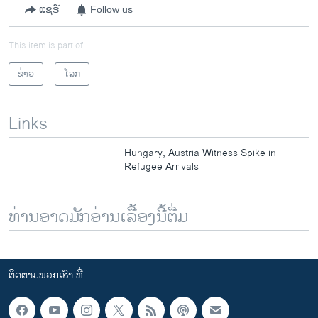
ແຊຣ໌
Follow us
This item is part of
ຂ່າວ
ໂລກ
Links
Hungary, Austria Witness Spike in
Refugee Arrivals
ທ່ານອາດມັກອ່ານເລື້ອງນີ້ຕື່ມ
ຕິດຕາມພວກເຮົາ ທີ່