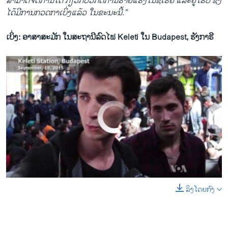
ສາມາດ​ຈັດການ​ໄດ້ ກ່ຽວ​ກັບ​ວິ​ກິດ​ການ​ຮ້າຍແຮງ​ໃນ​ຊີ​ເຣຍ ​ແລະ​ຢູ​ໂຣບ ຊຶ່ງ​
ໄດ້ມີການກວດກາເບິ່ງແລ້ວ ​ໃນ​ຂະນະ​ນີ້.”
ເບິ່ງ: ອາສາສະມັກ ໃນສະຖານີລົດໄຟ Keleti ໃນ Budapest, ຮັງກາຣີ
No media source currently available
ລິງໂດຍກົງ
0:00
0:01:27
EMBED
SHARE