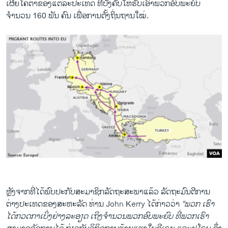
o
l
ເຜີຍໂຄຕ້າຂອງ​ແຕ່ລະ​ປະ​ເທດ ທີ່ບັງຄັບໃຫ້ຮັບ​ເອົາພວກ​ອົບ​ພະຍົບ
u
i
ຈຳນວນ 160 ພັນ ຄົນ ​ເພື່ອ​ການ​ຕັ້ງ​ຖິ່​ນຖານໃໝ່.
s
d
s
e
l
i
d
e
Migrant Crisis Volunteers in Budapest, Hungary
EMBED
SHARE
ຫຼັງ​ຈາກ​ທີ່​ໄດ້​ພົບ​ປະ​ກັບ​ສະມາຊິກ​ລັດຖະສະພາ​ແລ້ວ ລັດຖະມົນຕີ​ການ​
by
ສຽງອາເມຣິກາ ວີໂອເອລາວ
ຕ່າງປະ​ເທດ​ຂອງ​ສະຫະລັດ ທ່ານ John Kerry ​ໄດ້​ກ່າວ​ວ່າ
“ພວກ ​ເຮົາ​
ໄດ້​ກວດກາ​ເບິ່ງ​ຢ່າງ​ລະອຽດ ​ເຖິງ​ຈຳນວນ​ພວກ​ອົບ​ພະຍົບ ທີ່​ພວກ​ເຮົາ​