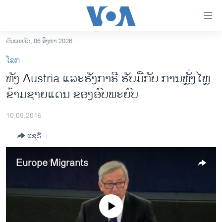
ລິ້ງ
ສຳຫລັບ
ເຂົ້າ
ວັນພະຫັດ, 06 ສິງຫາ 2026
ຫາ
ໂຮມເພຈ
ໂລກ
ຂ້າມ
ລາວ
ທັງ Austria ​ແລະຮັງ​ກາຣີ ​ຮັບມືກັບ ການ​ຫຼັ່ງ​ໄຫຼ
ຂ້າມ
ອາເມຣິກາ
ຂ້າມ​ຊາຍ​ແດນ​ ຂອງອົບພະຍົບ
ຂ້າມ
ໄປ
ການເລືອກຕັ້ງ ປະທານາທີບໍດີ ສະຫະລັດ 2024
ຫາ
10,09,2015
ຂ່າວ​ຈີນ
ຊອກ
ແຊຣ໌
ຄົ້ນ
ໂລກ
ເອເຊຍ
Europe Migrants
ອິດສະຫຼະພາບດ້ານການຂ່າວ
ຊີວິດຊາວລາວ
No media source currently available
ຊຸມຊົນຊາວລາວ