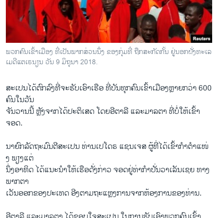
ວິທະຍາສາດ-ເທັກໂນໂລຈີ
ທຸລະກິດ
ພາສາອັງກິດ
ພວກຄົນເຂົ້າເມືອງ ທີ່ເປັນພາກສ່ວນນຶ່ງ ຂອງກຸ່ມທີ່ ຖືກສະກັດກັ້ນ ຢູ່ນອກຝັ່ງທະເລ
ວີດີໂອ
ເມດີແຕເຣນຽນ ວັນ 9 ມິຖຸນາ 2018.
ສຽງ
ສະ​ເປ​ນ​ໄດ້ຕົກລົງ​ທີ່​ຈະ​ຮັບ​ເອົາ​ເຮືອ​ ທີ່ບັນທຸກ​ຄົນ​ເຂົ້​າ​ເມືອງ​ຫຼາຍກວ່າ 600
ລາຍການກະຈາຍສຽງ
ຄົນ​ໃນ​ວັນ​
ຕິດຕາມພວກເຮົາ ທີ່
ຈັນ​ວານ​ນີ້ ຫຼັງ​ຈາກ​ໄດ້​ປະຕິ​ເສດ ​ໂດຍ​ອີ​ຕາລີ ​ແລະ​ມາລຕາ ທີ່​ບໍ່​ໃຫ້​ເຂົ້າ
ລາຍງານ
ຈອດ.
ນາຍົກລັດຖະມົນຕີສະ​ເປ​ນ ທ່ານເປ​ໂດຣ ​ແຊນ​ເຈ​ສ ຜູ້​ທີ່​ໄດ້​ເຂົ້າກຳ​ຕໍາ​ແໜ່​
ພາສາຕ່າງໆ
ງ ພຽງ​ແຕ່
​ນຶ່ງອາທິດ ​ໄດ້​ແນະນຳ​ໃຫ້​ເຮື​ອດັ່ງກ່າວ ຈອດ​ຢູ່​ທ່າ​ກຳປັ່ນວາເ​ລັນເຊຍ ທາງ
ພາກ​ຕາ
​ເວັນ​ອອກ​ຂອງປະເທດ​ ອີງ​ຕາມ​ຖະ​ແຫຼ​ງການ​ຈາກ​ຫ້ອງການ​ຂອງ​ທ່ານ.
ອີ​ຕາ​ລີ ​ແລະ​ມາລຕາ ​ໄດ້​ຂອບ​ໃຈ​ສະ​ເປ​ນ​ ໃນ​ການ​ຮັບ​ເອົາ​ພວກຄົນ​ເຂົ້າ​