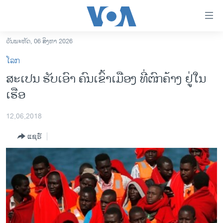
ລິ້ງ
ສຳຫລັບ
ເຂົ້າ
ວັນພະຫັດ, 06 ສິງຫາ 2026
ຫາ
ໂຮມເພຈ
ໂລກ
ຂ້າມ
ລາວ
ສະເປນ ຮັບເອົາ ຄົນເຂົ້າເມືອງ ທີ່ຕົກຄ້າງ ຢູ່ໃນ
ຂ້າມ
ອາເມຣິກາ
ເຮືອ
ຂ້າມ
ໄປ
ການເລືອກຕັ້ງ ປະທານາທີບໍດີ ສະຫະລັດ 2024
ຫາ
12,06,2018
ຂ່າວ​ຈີນ
ຊອກ
ແຊຣ໌
ຄົ້ນ
ໂລກ
ເອເຊຍ
ອິດສະຫຼະພາບດ້ານການຂ່າວ
ຊີວິດຊາວລາວ
ຊຸມຊົນຊາວລາວ