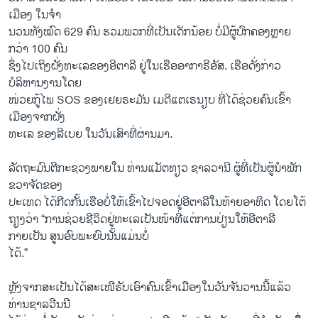
ເມືອງ ​ໃນ​ຈຳ
ນວນ​ທັງ​ໝົດ 629 ຄົນ ຮວມພວກທີ່​ເປັນ​ເດັກນ້ອຍ ​ບໍ່​ມີ​ຜູ້​ປົກຄອງຫຼາຍ
ກວ່າ 100 ຄົນ
ຊຶ່ງ​ໄປເຖິງ​ຝັ່ງ​ທະ​ເລ​ຂອງ​ອີ​ຕາ​ລີ ​ຢູ່​ໃນ​ເຮືອ​ອາກາຣີອັສ. ​ເຮືອ​ດັ່ງກ່າວ​
ບໍລິຫານງານ​ໂດຍ
​ໜ່ວຍກູ້​ໄພ SOS ຂອງ​ເຢຍຣະມັນ ​ເມ​ດີ​ແຕເຣນຽບ ທີ່​ໄດ້​ຊ່ວຍ​ຄົນ​ເຂົ້າ​
ເມືອງ​ຈາກ​ຝັ່ງ​
ທ​ະ​ເລ​ ຂອງລີ​ເບຍ ​ໃນ​ວັນ​ເສົາ​ທີ່​ຜ່ານ​ມາ.
ລັດຖະມົນ​ຕີ​ກະຊວງ​ພາຍ​ໃນ ທ່ານ​ແມັຕທຽວ ຊາ​ລວາ​ນີ ຜູ້​ທີ່​ເປັນ​ຜູ້ນຳ​ພັກ
ຂວາ​ຈັດຂອງ
​ປະ​ເທດ​ ​ໄດ້​ກີດ​ກັ້ນ​ເຮືອ​ບໍ່​ໃຫ້​ເຂົ້າ​ໄປຈອດ​ຢູ່​ອີ​ຕາ​ລີ​ໃນ​ທ້າຍ​ອາທິດ ​ໂດຍ​ໂຕ້​
ຖຽງ​ວ່າ “ການ​ຊ່ວຍຊີ​ວິດຢູ່​ທະ​ເລ​ເປັນ​ໜ້າ​ທີ່ແຕ່​ການ​ປ່ຽນ​ໃຫ້​ອີ​ຕາ​ລີ​
ກາຍເປັນ ສູນ​ອົບ​ພະ​ຍົບນັ້ນ​ແມ່ນ​ບໍ່
​ໄດ້.”
ຫຼັງ​ຈາກ​ສະ​ເປັນ​ໄດ້ສະເໜີ​ຮັບ​ເອົາຄົນ​ເຂົ້າ​ເມືອງໃນ​ວັນ​ຈັນ​ວານ​ນີ້ແລ້ວ
ທ່ານ​ຊາ​ລວີນນີ