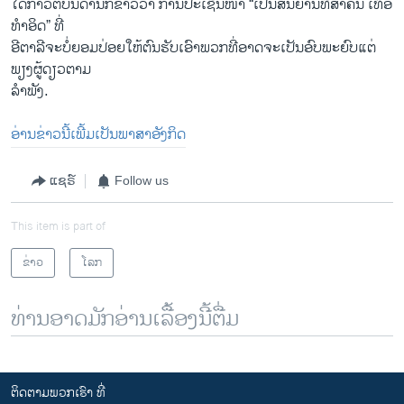
​ໄດ້​ກ່າວ​ຕໍ່​ບັນດາ​ນັກ​ຂ່າວ​ວ່າ ການປະເຊີນໜ້າ “​ເປັນ​ສັນຍານ​ທີ່​ສຳຄັນ ​ເທຶຶ່ອ
ທຳ​ອິດ” ທີ່
ອີຕາລີຈະບໍ່ຍອມປ່ອຍໃຫ້ຕົນຮັບເອົາພວກທີ່ອາດຈະເປັນອົບພະຍົບແຕ່
ພຽງຜູ້ດຽວຕາມ
ລຳພັງ.​
ອ່ານຂ່າວນີ້ເພີ້ມເປັນພາສາອັງກິດ
ແຊຣ໌
Follow us
This item is part of
ຂ່າວ
ໂລກ
ທ່ານອາດມັກອ່ານເລື້ອງນີ້ຕື່ມ
ຕິດຕາມພວກເຮົາ ທີ່