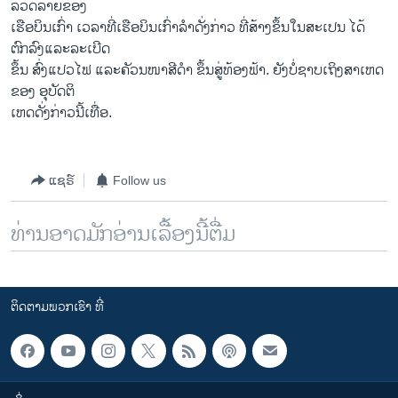
ລວດລາຍຂອງ
​ເຮືອບິນ​ເກົ່າ ​ເວລາ​ທີ່ເຮືອບິນ​ເກົ່າ​ລໍາດັ່ງກ່າວ ທີ່ສ້າງ​ຂຶ້ນ​ໃນ​ສະ​ເປນ ​ໄດ້
ຕົກລົງແລະ​ລະ​ເບີດ
​ຂຶ້ນ ສົ່ງແປວໄຟ ​ແລະ​ຄັວນໜາສີດໍາ ຂຶ້ນສູ່ທ້ອງຟ້າ. ຍັງ​ບໍ່​ຊາບ​ເຖິງສາ​ເຫດ​
ຂອງ ​ອຸບັດຕິ
​ເຫດດັ່ງກ່າວ​ນີ້​ເທື່ອ.
ແຊຣ໌
Follow us
ທ່ານອາດມັກອ່ານເລື້ອງນີ້ຕື່ມ
ຕິດຕາມພວກເຮົາ ທີ່