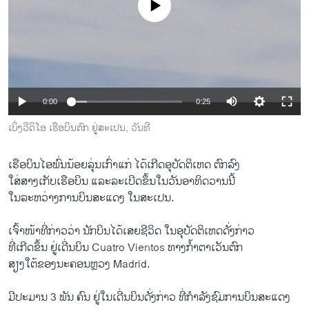
No media source currently available
ວິທະຍາສາດ-ເທັກໂນໂລຈີ
ທຸລະກິດ
ພາສາອັງກິດ
ວີດີໂອ
0:00
0:25
ສຽງ
ເບິ່ງວີດິໂອ ເຮືອບິນຕົກ ຢູ່ສະເປນ, ວັນທີ
ລາຍການກະຈາຍສຽງ
ຕິດຕາມພວກເຮົາ ທີ່
ລາຍງານ
ເຮືອບິນ​ໄອ​ພົ່ນ​ນ້ອຍ​ລຸ່ນ​ເກົ່າ​ແກ່ ​ໄດ້​ເກີດ​ອຸບັດ​ຕິ​ເຫດ ຕົກລົງ
ໃສ່ສາງ​ເກັບ​ເຮື​ອ​ບິນ ແລະ​ລະ​ເບີດ​ຂຶ້ນ​ໃນວັນ​ອາທິດ​ວານ​ນີ້
ໃນ​ລະຫວ່າງ​ການ​ບິນ​ສະ​ແດງ​ ໃນ​ສະ​ເປ​ນ.
ພາສາຕ່າງໆ
​ເຈົ້າ​ໜ້າ​ທີ່​ກ່າວ​ວ່າ ນັກ​ບິນ​ໄດ້​ເສຍ​ຊີວິດ ​ໃນ​ອຸບັດ​ຕິ​ເຫດ​ດັ່ງກ່າວ
ທີ່​ເກີດ​ຂຶ້ນ​ ຢູ່ເດີ່ນບິນ Cuatro Vientos ທາງ​ກໍ້າ​ຕາ​ເວັນ​ຕົກ
​ສຽງ​ໃຕ້​ຂອງ​ນະຄອນຫຼວງ Madrid.
ມີປະມານ 3 ພັນ ຄົນ ຢູ່​ໃນ​ເດີ່ນບິນດັ່ງກ່າວ ທີ່​ກໍາລັງ​ຊົມ​ການບິນສະ​ແດງ​