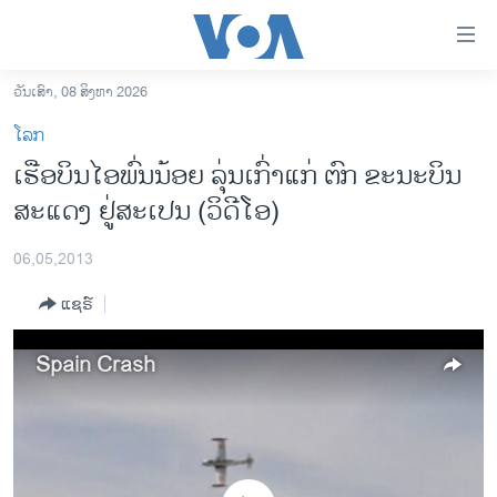
ລິ້ງ
ສຳຫລັບ
ເຂົ້າ
ວັນເສົາ, 08 ສິງຫາ 2026
ຫາ
ໂຮມເພຈ
ໂລກ
ຂ້າມ
ລາວ
ເຮືອບິນ​ໄອ​ພົ່ນ​ນ້ອຍ ​ລຸ່ນ​ເກົ່າ​ແກ່ ຕົກ ຂະນະບິນ
ຂ້າມ
ອາເມຣິກາ
ສະແດງ ຢູ່ສະເປນ (ວິດີໂອ)
ຂ້າມ
ໄປ
ການເລືອກຕັ້ງ ປະທານາທີບໍດີ ສະຫະລັດ 2024
ຫາ
06,05,2013
ຂ່າວ​ຈີນ
ຊອກ
ແຊຣ໌
ຄົ້ນ
ໂລກ
ເອເຊຍ
Spain Crash
ອິດສະຫຼະພາບດ້ານການຂ່າວ
ຊີວິດຊາວລາວ
ຊຸມຊົນຊາວລາວ