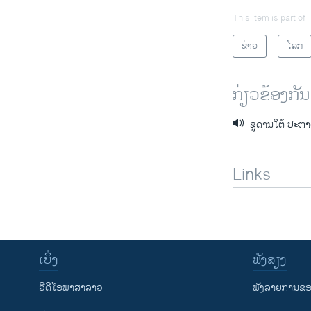
This item is part of
ຂ່າວ
ໂລກ
ກ່ຽວຂ້ອງກັນ
ຊູດານໃຕ້ ປະກາດ
Links
ເບິ່ງ
ຟັງສຽງ
ວີດີໂອພາສາລາວ
ຟັງລາຍການຂອງ