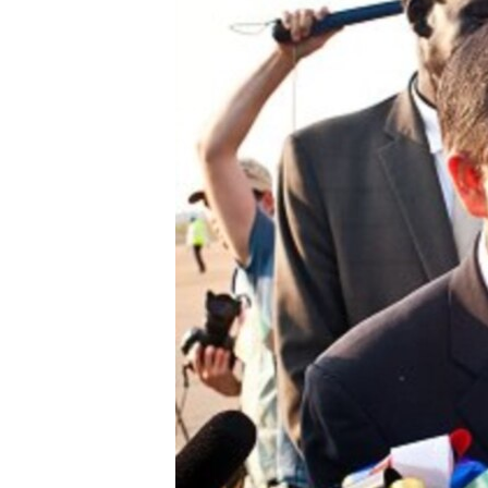
ວິທະຍາສາດ-ເທັກໂນໂລຈີ
ທຸລະກິດ
ພາສາອັງກິດ
ວີດີໂອ
ສຽງ
ລາຍການກະຈາຍສຽງ
ລາຍງານ