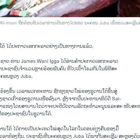
i-moon ຖືກຕ້ອນຮັບເວລາທ່ານເດີນທາງໄປຮອດ ນະຄອນ Juba ເພື່ອຮ່ວມສະເຫຼີ
ໃຕ້ ໄດ້ປະກາດເອກກະລາດຢ່າງເປັນທາງການແລ້ວ.
ຊາດ ທ່ານ James Wani Igga ໄດ້ອ່ານຄຳປະກາດເອກກະລາດ
ຕໍ່ໜ້າປະຊາຊົນຈຳນວນຫຼາຍຮ້ອຍພັນຄົນ ທີ່ໄປເຕົ້າໂຮມກັນໃນພິທີສະ
່ນະຄອນຫຼວງ Juba.
ຫ່ຮ້ອງຂຶ້ນ ເວລາພວກທະຫານ ຊັກທຸງຊາດໃໝ່ຂອງຊູດານໃຕ້ຂຶ້ນສູ່
ຊາດເກົ່າຂອງຊູດານເໜືອລົງມາ. ຫຼັງຈາກນັ້ນປະທານາທິບໍດີ Sal-
າຮັບຕຳແໜ່ງໂດຍສາບານໂຕວ່າຈະປະຕິບັດຕາມລັດຖະທຳມະນູນແລະສະ ໜັບສ
ດີຂອງປະຊາຊົນໃນຊູດານໃຕ້.
ານໃຕ້ ໄດ້ກາຍເປັນປະເທດໃໝ່ສຸດໃນໂລກໃນຕອນທ່ຽງຄືນຂອງມື້
ເວລາທ້ອງຖິ່ນ. ປະຊາຊົນທີ່ນະຄອນຫຼວງ Juba ໄດ້ພາກັນສະເຫຼີມ ສະຫຼອງ