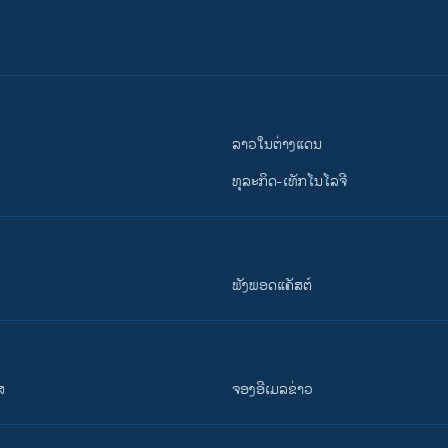
ລາວໃນຕ່າງແດນ
ທຸລະກິດ-ເທັກໂນໂລຈີ
ຟັງພອດແຄັສຕ໌
ສ
ຈອງອີເມລຂ່າວ