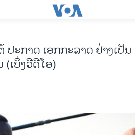
ຕ້ ປະກາດ ເອກກະລາດ ຢ່າງເປັນ
(ເບິ່ງວີດີໂອ)