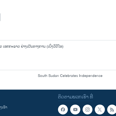
 ເອກກະລາດ ຢ່າງເປັນທາງການ (ເບິ່ງວີດີໂອ)
South Sudan Celebrates Independence
ຕິດຕາມພວກເຮົາ ທີ່
ເຮົາ