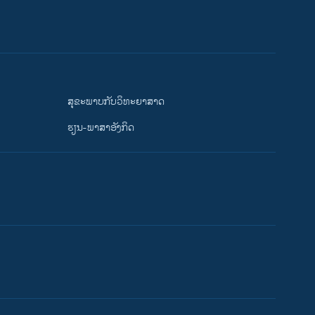
ສຸຂະພາບກັບວິທະຍາສາດ
ຮຽນ-ພາສາອັງກິດ