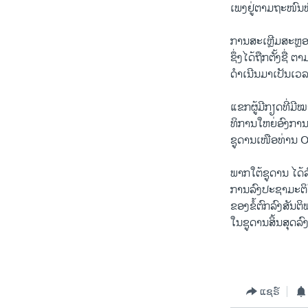
ເພງຢູ່ຕາມຖະໜົນ
ການສະເຫຼີມສະຫຼອ
ຊຶ່ງໄດ້ຖືກຕັ້ງຊື
ດຳເນີນມາເປັນເວລ
ແຂກຜູ້ມີກຽດທີ່ມ
ທິການໃຫຍ່ອົງກ
ຊູດານເໜືອທ່ານ O
ພາກໃຕ້ຊູດານ ໄດ
ການລົງປະຊາມະຕິໃ
ຂອງຂໍ້ຕົກລົງສັນຕ
ໃນຊູດານສິ້ນສຸດລົງ
ແຊຣ໌