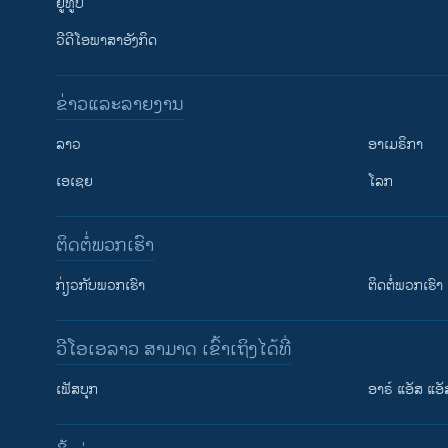
ຢູທູບ
ວີດີໂອພາສາອັງກິດ
ຂ່າວແລະລາຍງານ
ລາວ
ອາເມຣິກາ
ເອເຊຍ
ໂລກ
ຕິດຕໍ່ພວກເຮົາ
ກ່ຽວກັບພວກເຮົາ
ຕິດຕໍ່ພວກເຮົາ
ວີໂອເອລາວ ສາມາດ ເຂົ້າເຖິງໄດ້ທີ່
ເຟັສບຸກ
ອາຣ໌ ແອັສ ແອັ