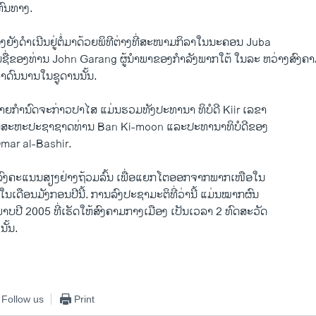
ຫົນທາງ.
ງຍັງດຳເນີນຢູ່ຕໍ່ມາດ້ວຍພິທີຕ່າງທີ່ສະໜາມກິລາໃນນະຄອນ Juba
່ ຕາມຊື່ຂອງທ່ານ John Garang ຜູ້ນຳພາຂອງກຳລັງພາກໃຕ້ ໃນລະ ຫວ່າງສົງຄາ
າດົນນານໃນຊູດານນັ້ນ.
ີໝາຍກຳນົດຈະກ່າວປາໄສ ແມ່ນຮວມທັງປະທານາ ທິບໍດີ Kiir ເລຂາ
ານສະຫະປະຊາຊາດທ່ານ Ban Ki-moon ແລະປະທານາທິບໍດີຂອງ
mar al-Bashir.
້ລົງຄະແນນສຽງຢ່າງຖ້ວມລົ້ນ ເພື່ອແຍກໂຕອອກຈາກພາກເໜືອໃນ
ນເດືອນມັງກອນປີນີ້. ການລົງປະຊາມະຕິທີ່ວ່ານີ້ ແມ່ນໝາກຜົນ
ິພາບປີ 2005 ທີ່ເຮັດໃຫ້ສົງຄາມກາງເມືອງ ເປັນເວລາ 2 ທົດສະວັດ
ນັ້ນ.
Follow us
Print