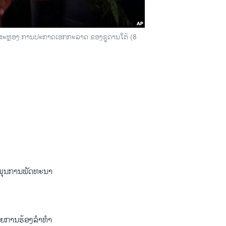
ມສະຫຼອງ ການປະກາດເອກກະລາດ ຂອງຊູດານໃຕ້ (8
ະໜຸນການພັດທະນາ
ດ້ວຍການຮ້ອງລຳທຳ