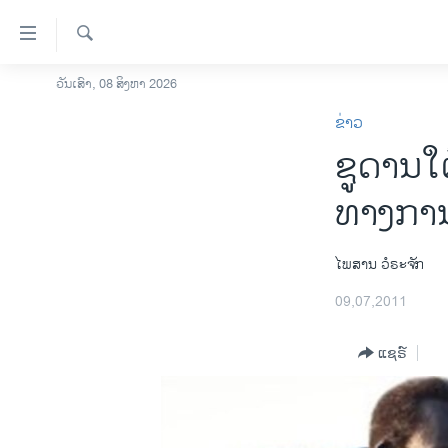
ລິ້ງ
ສຳຫລັບ
ເຂົ້າ
ຄົ້ນຫາ
ວັນເສົາ, 08 ສິງຫາ 2026
ໂຮມເພຈ
ຫາ
ຂ່າວ
ລາວ
ຂ້າມ
ຊູດານໃ
ຂ້າມ
ອາເມຣິກາ
ຂ້າມ
ການເລືອກຕັ້ງ ປະທານາທີບໍດີ ສະຫະລັດ
ທາງການ 
ໄປ
2024
ຫາ
ຂ່າວ​ຈີນ
ຊອກ
ໄພສານ ວໍຣະຈັກ
ຄົ້ນ
ໂລກ
09,07,2011
ເອເຊຍ
ແຊຣ໌
ອິດສະຫຼະພາບດ້ານການຂ່າວ
ຊີວິດຊາວລາວ
ຊຸມຊົນຊາວລາວ