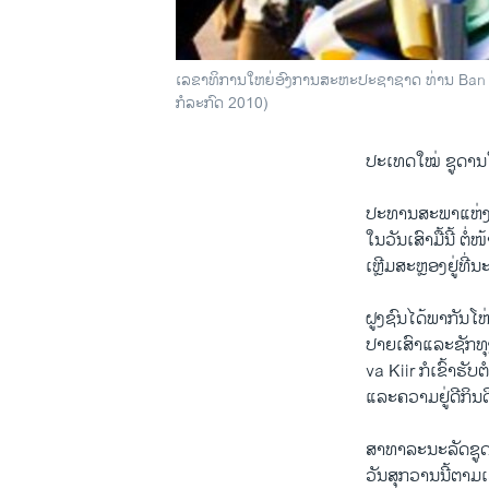
ເລຂາທິການໃຫຍ່ອົງການສະຫະປະຊາຊາດ ທ່ານ Ban K
ກໍລະກົດ 2010)
ປະເທດໃໝ່ ຊູດານ
ປະທານສະພາແຫ່ງ
ໃນວັນເສົາມື້ນີ້ 
ເຫຼີມສະຫຼອງຢູ່ທີ
ຝູງຊົນໄດ້ພາກັນໂ
ປາຍເສົາແລະຊັກທຸງ
va Kiir ກໍເຂົ້
ແລະຄວາມຢູ່ດີກິນ
ສາທາລະນະລັດຊູດ
ວັນສຸກວານນີ້ຕາມ