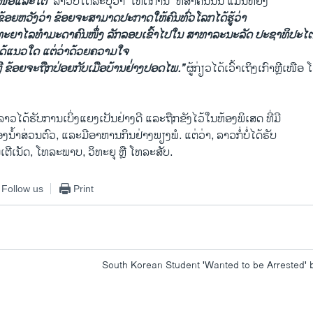
ໜືອແລະໃຕ້”
ລາວບໍ່ໄດ້ລະບຸວ່າ “ເຫດການ” ທີ່ສຳຄັນນັ້ນ ແມ່ນຫຍັງ
້ອຍຫວັງວ່າ ຂ້ອຍຈະສາມາດປະກາດ​ໃຫ້ຄົນທົ່ວໂລກ​ໄດ້​ຮູ້ວ່າ
ະຍາໄລທຳມະດາຄົນໜຶ່ງ ລັກລອບເຂົ້າ​ໄປ​ໃນ ສາທາລະນະລັດ ປະຊາທິປະໄຕ ປ
ດ້​ແນວໃດ ​ແຕ່​ວ່າດ້ວຍຄວາມໃຈ
ຼີ ຂ້ອຍຈະຖືກປ່ອຍກັບ​ເມືອບ້ານຢ່່າງປອດໄພ.”
ຜູ້ກ່ຽວ​ໄດ້ເວົ້າ​ເຖິງ​ເກົາຫຼີ​ເໜ
 ລາວ​ໄດ້​ຮັບການເບິ່ງແຍງເປັນຢ່າງດີ ແລະຖືກຂັງ​ໄວ້ໃນຫ້ອງພິເສດ ທີ່ມີ
້ຳສ່ວນຕົວ, ແລະມີອາຫານກິນຢ່າງພຽງພໍ. ​ແຕ່​ວ່າ, ລາວກໍ່ບໍ່ໄດ້ຮັບ
ນເຕີເນັດ, ໂທລະພາບ, ວິທະຍຸ ຫຼື ໂທລະສັບ.
Follow us
Print
South Korean Student 'Wanted to be Arrested' 