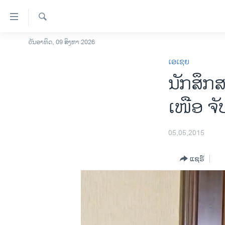
ລິ້ງ
ສຳຫລັບ
ເຂົ້າ
ຄົ້ນຫາ
ວັນອາທິດ, 09 ສິງຫາ 2026
ໂຮມເພຈ
ຫາ
ເອເຊຍ
ລາວ
ຂ້າມ
ນັກສຶກສ
ຂ້າມ
ອາເມຣິກາ
ຂ້າມ
ການເລືອກຕັ້ງ ປະທານາທີບໍດີ ສະຫະລັດ
ເໜືອ ຈັ
ໄປ
2024
ຫາ
ຂ່າວ​ຈີນ
ຊອກ
05,05,2015
ຄົ້ນ
ໂລກ
ແຊຣ໌
ເອເຊຍ
ອິດສະຫຼະພາບດ້ານການຂ່າວ
ຊີວິດຊາວລາວ
ຊຸມຊົນຊາວລາວ