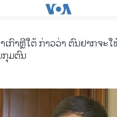
າເກົາຫຼີໃຕ້ ກ່າວວ່າ ຕົນຢາກຈະໃຫ້ 
ບກຸມຕົນ