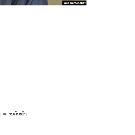
ີທະຫານຄົນໜຶ່ງ