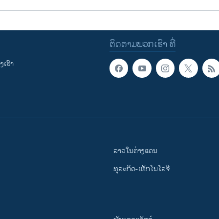
ຕິດຕາມພວກເຮົາ ທີ່
ເຮົາ
ລາວໃນຕ່າງແດນ
ທຸລະກິດ-ເທັກໂນໂລຈີ