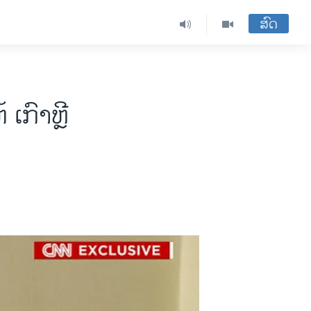
ສົດ
ເກົາຫຼີ