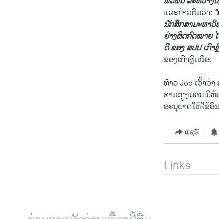
ພົວພັນ ລະຫວ່າງເ
​ແລະ​ກ່າວ​ຕື່ມວ່າ:
“ຂ
ນັກສຶກສາມະຫາວິທ
ຢ່າງຜິດກົດໝາຍ ​ໄ
ດີ ຂອງ ສປປ ເກົາຫ
ຂອງເກົາຫຼີເໜືອ.
ທ້າວ Joo ເວົ້າວ່າ
ສາມຕຽງນອນ ມີຫ້ອງນ
ອະນຸຍາດ​ໃຫ້​ໃຊ້ອິ
ແຊຣ໌
Links