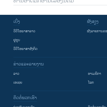
ທ່ານອາດມັກອ່ານເລື້ອງນີ້ຕື່ມ
ເບິ່ງ
ຟັງສຽງ
ວີດີໂອພາສາລາວ
ຟັງລາຍການຂອງ
ຢູທູບ
ວີດີໂອພາສາອັງກິດ
ຂ່າວແລະລາຍງານ
ລາວ
ອາເມຣິກາ
ເອເຊຍ
ໂລກ
ຕິດຕໍ່ພວກເຮົາ