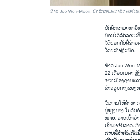
ທ້າວ Joo Won-Moon, ນັກສຶກສາມະຫາວິທະຍາໄລເກົ
ນັກສຶກສາມະຫາວິທະຍ
ຍ້ອນ​ໄດ້ລັກລອບເຂ
ໄດ້ບອກກັບສື່ຂ່າ
ໂດຍເກົາຫຼີເໜືອ.
ທ້າວ Joo Won-Moo
22 ເດືອນເມສາ ຫຼັງຈາ
ຈາກ​ເມືອງ​ຊາຍ​ແດ
​ຂ່າວ​ສູນ​ກາງຂອງ​ທ
​ໃນ​ການ​ໃຫ້​ສຳພາດ
ຢູ່​ພຽງ​ຢາງ ​ໃນ​ວັ
ໝາຍ. ລາວເວົ້າວ່
ເຂົ້າມາຈັບລາວ. ທ້
ການທີ່ສຳຄັນເກີດຂຶ