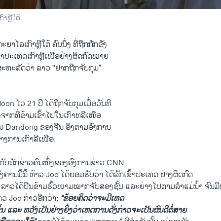
າຫຼີໃຕ້
າໄລເກົາຫຼີໃຕ້ ຄົນນຶ່ງ ທີ່ຖືກກັກ​ຂັງ
ົ້າປະເທດເກົາຫຼີເໜືອຢ່າງຜິດກົດໝາຍ
ວສະຫະລັດວ່າ ລາວ "ຢາກຖືກຈັບກຸມ”
n ​ໄວ 21 ປີ ໄດ້ຖືກຈັບກຸມ​ເມື່ອວັນທີ
ກ​ທີ່​ຂ້າມ​ເຂົ້າ​ໄປ​ໃນ​ເກົາຫລີ​ເໜືອ
ນ Dandong ຂອງ​ຈີນ ອິງ​ຕາມ​ອົງ​ການ
າງ​ການ​ເກົາ​ລີ​ເໜືອ.
​ກັບ​ນັກ​ຂ່າວ​ຄົນ​ໜຶ່ງ​ຂອງອົງການ​ຂ່າວ CNN
ນ​ອັງຄານ​ມື້​ນີ້ ທ້າວ Joo ໄດ້ຍອມຮັບວ່າ ໄດ້ລັກເຂົ້າປະເທດ ຢ່າງຜິດກົດ
າ ລາວ​ໄດ້ປີນຂ້າມຮົ້ວໜາມໝາກຈັບສອງຊັ້ນ ແລະຍ່າງໄປຕາມລຳແມ່​ນ້ຳ ຈົນມ
າວ Joo ກ່າວ​ອີກ​ວ່າ:
“ຂ້ອຍຄິດວ່າຈະມີເຫດ
້ນ ແລະ ຫວັງເປັນຢ່າງຍິ່ງວ່າເຫດການດັ່ງກ່າວຈະເປັນຜົນດີຕໍ່ສາຍ