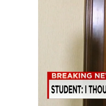
ວິທະຍາສາດ-ເທັກໂນໂລຈີ
ທຸລະກິດ
ພາສາອັງກິດ
ວີດີໂອ
ສຽງ
ລາຍການກະຈາຍສຽງ
ລາຍງານ