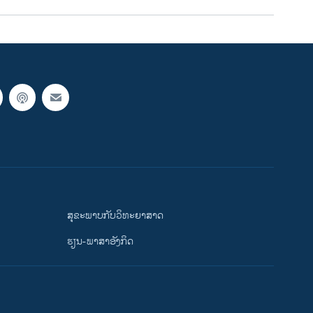
ສຸຂະພາບກັບວິທະຍາສາດ
ຮຽນ-ພາສາອັງກິດ