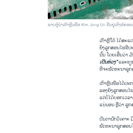
ພາບຜູ້ນຳເກົາຫຼີເໜືອ Kim Jong Un ຢືນຢູ່ເທິງຫໍຄອ
ເກົາຫຼີ​ໃຕ້ ​ໄດ້​ສະ​
ຍິງ​ລູກ​ສອນ​ໄຟ​ຂີ​ປະ
ນັ້ນ ​ໂດຍ​ເອີ້ນ​ວ່າ ມ
ເປັນ​ຫ່ວງ​”
​ແລະ​ຮຽ
​ທີ່​ຈະ​ພັດທະນາ​ລູກ​
​ເກົາຫຼີ​ເໜືອ​ໄດ້​ປະກາດ
ລອງ​ຍິງ​ລູກ​ສອນ​ໄຟ​ຂ
​ແຕ່​ບໍ່​ໄດ້​ບອກເວລາ
​ແນ່ນອນ ຫຼື​ວ່າ ລູ
ບັນດາ​ນັກວິ​ເຄາະ ມີ
ພັດທະນາລູກ​ສອນ​ໄຟ​ທີ