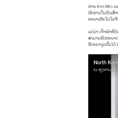
ທ່ານ Kim Min-seok 
ນັກ​ຂ່າວ​ໃນ​ວັນ​ເສົາ​
ທະນາ​ເທັກ​ໂນ​ໂລ​ຈີ​
ແຕ່​ວ່າ ເຈົ້າ​ໜ້າ​ທີ່​ປ້
ສາມາດ​ພັດທະນາ​ເຮື
​ຂີ​ປະ​ນາ​ວຸດ​ນັ້ນໄດ
North Kore
by
ສຽງອາເມຣິກ