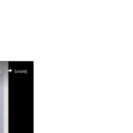
D
SHARE