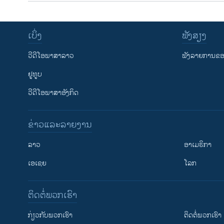
ເບິ່ງ
ຟັງສຽງ
ວີດີໂອພາສາລາວ
ຟັງລາຍການຂອງ
ຢູທູບ
ວີດີໂອພາສາອັງກິດ
ຂ່າວແລະລາຍງານ
ລາວ
ອາເມຣິກາ
ເອເຊຍ
ໂລກ
ຕິດຕໍ່ພວກເຮົາ
ກ່ຽວກັບພວກເຮົາ
ຕິດຕໍ່ພວກເຮົາ