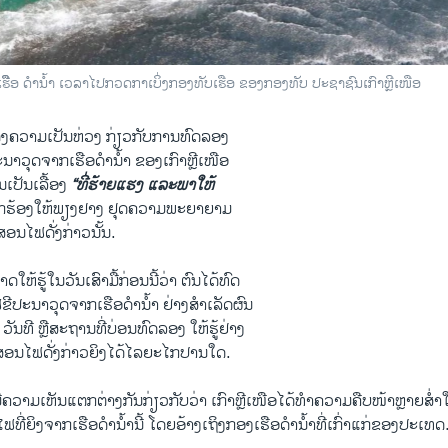
ຍເຮືືອ ດຳນ້ຳ ເວລາໄປກວດກາເບິ່ງກອງທັບເຮືອ ຂອງກອງທັບ ປະຊາຊົນເກົາຫຼີເໜືອ
ແດງ​ຄວາມ​ເປັນ​ຫ່ວງ ​ກ່ຽວ​ກັບ​ການ​ທົດ​ລອງ​
​ນາ​ວຸດ​ຈາກ​ເຮືອ​ດຳ​ນ້ຳ ຂອງ​ເກົາຫຼີ​ເໜືອ​
ັນ​ເປັນ​ເລື້ອງ
“ທີ່ຮ້າຍ​ແຮງ ແລະ​ພາ​ໃຫ້
ກຮ້ອງ​ໃຫ້​ພຽງ​ຢາງ ​ຢຸດຄວາມ​ພະຍາຍາມ
ສອນ​ໄຟ​ດັ່ງກ່າວ​ນັ້ນ.
​ໃຫ້​ຮູ້​ໃນ​ວັນ​ເສົາ​ມື້ກ່ອນ​ນີ້​ວ່າ ຕົນ​ໄດ້​ທົດ​
ີ​ປະ​ນາ​ວຸດ​ຈາກ​ເຮືອ​ດຳ​ນ້ຳ ​ຢ່າງ​ສຳ​ເລັດ​ຜົນ
​ ວັນ​ທີ ຫຼື​ສະຖານ​ທີ່ບ່ອນທົດ​ລອງ ໃຫ້​ຮູ້​ຢ່າງ
ກ​ສອນ​ໄຟ​ດັ່ງກ່າວຍິງ​ໄດ້ໄລຍະ​ໄກ​ປານ​ໃດ.
​ຄວາມ​ເຫັນ​ແຕກ​ຕ່າງ​ກັນ​ກ່ຽວ​ກັບ​ວ່າ ​ເກົາຫຼີ​ເໜືອ​ໄດ້ທຳ​ຄວາມ​ຄືບ​ໜ້າຫຼາຍ​ສ່
່​ຍິງ​ຈາກ​ເຮືອ​ດຳ​ນ້ຳ​ນີ້ ​ໂດຍ​ອ້າງເຖິງ​ກອງ​ເຮືອ​ດຳ​ນ້ຳ​ທີ່​ເກົ່າ​ແກ່​ຂອງ​ປະ​ເທດ​