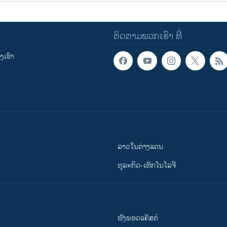
ຕິດຕາມພວກເຮົາ ທີ່
ເຮົາ
ລາວໃນຕ່າງແດນ
ທຸລະກິດ-ເທັກໂນໂລຈີ
ຟັງພອດແຄັສຕ໌