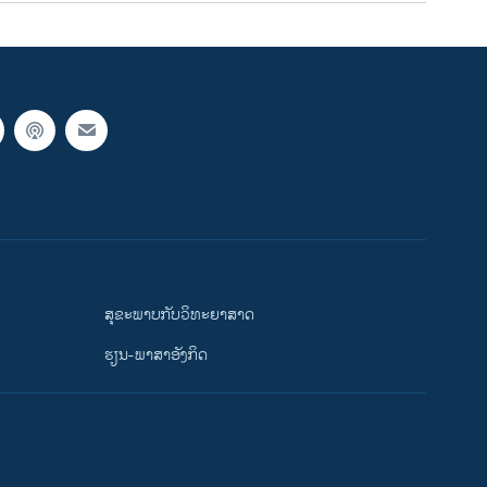
ສຸຂະພາບກັບວິທະຍາສາດ
ຮຽນ-ພາສາອັງກິດ