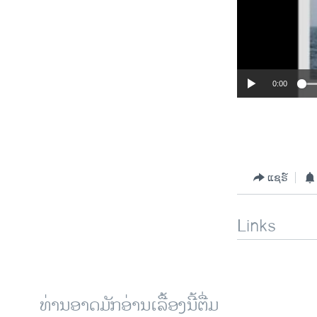
0:00
ແຊຣ໌
Links
ທ່ານອາດມັກອ່ານເລື້ອງນີ້ຕື່ມ