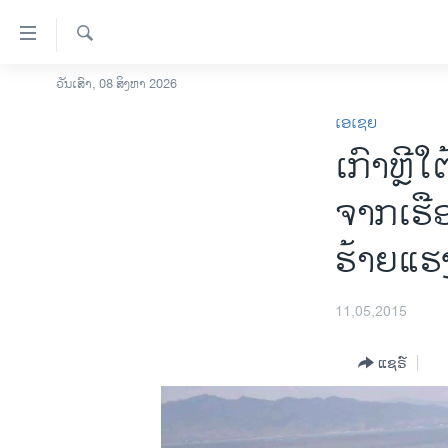
ລິ້ງ
ສຳຫລັບ
ເຂົ້າ
ຄົ້ນຫາ
ວັນເສົາ, 08 ສິງຫາ 2026
ໂຮມເພຈ
ຫາ
ເອເຊຍ
ລາວ
ຂ້າມ
ເກົາຫຼີ
ຂ້າມ
ອາເມຣິກາ
ຂ້າມ
ການເລືອກຕັ້ງ ປະທານາທີບໍດີ ສະຫະລັດ
ຈາກເຮືອ
ໄປ
2024
ຫາ
ຮ້າຍແຮ
ຂ່າວ​ຈີນ
ຊອກ
ຄົ້ນ
ໂລກ
11,05,2015
ເອເຊຍ
ອິດສະຫຼະພາບດ້ານການຂ່າວ
ແຊຣ໌
ຊີວິດຊາວລາວ
ຊຸມຊົນຊາວລາວ