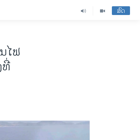
ສົດ
ສອນໄຟ
ທີ່