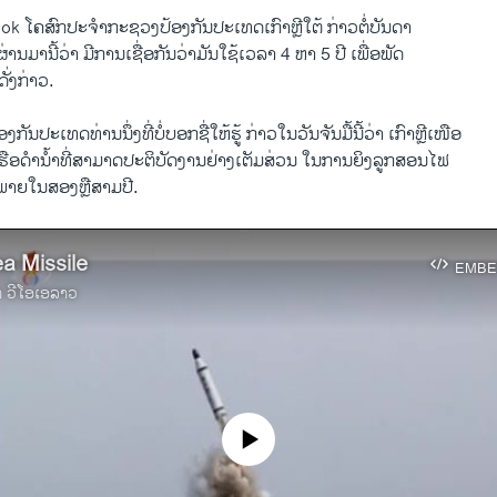
​ໂຄສົກ​ປະຈຳ​ກະຊວງ​ປ້ອງ​ກັນ​ປະ​ເທດ​ເກົາຫຼີໃຕ້ ກ່າວ​ຕໍ່​ບັນດາ​
ຜ່ານ​ມາ​ນີ້​ວ່າ ມີ​ການ​ເຊື່ອກັນ​ວ່າມັນ​ໃຊ້​ເວລາ 4 ຫາ 5 ປີ​ ເພື່ອ​ພັດ
ດັ່ງກ່າວ.
ອງ​ກັນ​ປະ​ເທດ​ທ່ານ​ນຶ່ງ​ທີ່​ບໍ່​ບອກ​ຊື່​ໃຫ້​ຮູ້ ກ່າວ​ໃນ​ວັນ​ຈັນ​ມື້​ນີ້​ວ່າ ​ເກົາຫຼີເໜືອ​
ອ​ດຳ​ນ້ຳ​ທີ່ສາມາດປະຕິບັດ​ງານຢ່າງ​ເຕັມ​ສ່ວນ ໃນ​ການ​ຍິງ​ລູກ​ສອນ​ໄຟ
້ ພາຍໃນ​ສອງ​ຫຼື​ສາມ​ປີ.
a Missile
EMBE
າ ວີໂອເອລາວ
No media source currently available