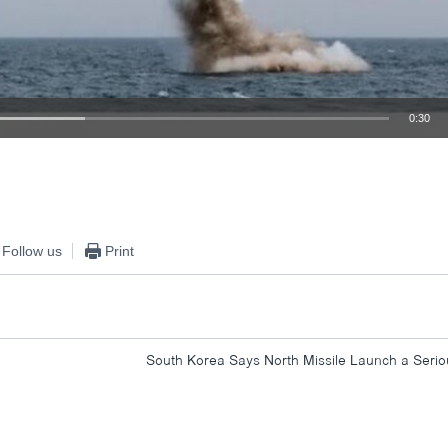
0:30
EMBED
Follow us
Print
South Korea Says North Missile Launch a Seri