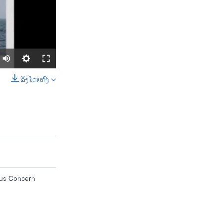
ລິງໂດຍກົງ
SHARE
ous Concern
width
px