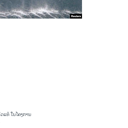
ຳໃດ​ແທ້ ​ໃນ​ໂຄງການ​
.