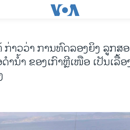
ໃຕ້ ກ່າວວ່າ ການທົດລອງຍິງ ລູກ
ດຳນ້ຳ ຂອງເກົາຫຼີເໜືອ ເປັນເລື້ອງ
ງ