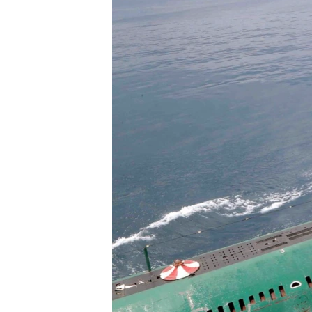
ວິທະຍາສາດ-ເທັກໂນໂລຈີ
ທຸລະກິດ
ພາສາອັງກິດ
ວີດີໂອ
ສຽງ
ລາຍການກະຈາຍສຽງ
ລາຍງານ