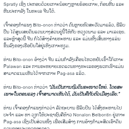
Spratly ເຊິ່ງ ປະກອບດ້ວຍເກາະ​ນ້ອຍໆ​ຫຼາຍ​ຮ້ອຍເກາະ, ກ້ອນ​ຫີ​ນ ແລະ
ຫີນ​ປະ​ກາ​ລັງ ​ໃນ​ທະ​ເລ​ ຈີນ​ໃຕ້.​
​ເຈົ້າ​ຄອງກຳແພງ Bito-onon ກ່າວ​ວ່າ ດົນ​ຫຼາຍ​ທົ​ດສະ​ວັດ​ມາ​ແລ້ວ, ​ຟີ​ລິບ​
ປິິນ​ ໄດ້​ສູນ​ເສຍ​ດິນແດນບາງສ່ວນຢູ່ນີ້ໃຫ້​ກັບ​ ຫວຽດນາມ ​ແລະ ມາ​ເລ​ເຊຍ.
​ແລະ​ຫຼ້າ​ສຸດນີ້ ຈີນ​ ກໍ​ໄດ້​ສ້າງ​ຄ້າຍ​ທະຫານ ​ແລະ ​ແມ່ນ​ທັ້ງ​ເສັ້ນທາງ​ແລ່ນ
ຂຶ້ນ​ລົງ​ຂອງ​ເຮືອບິນໃສ່​ຢູ່​ເທິງເກາ​ະທຽມ.
ທ່ານ Bito-onon ອ້າງ​ວ່າ ຈີນ ​ແມ່ນ​ກຳລັງ​ເຄື່ອນໄຫວຫຍັບ​ເຂົ້າ​ໃກ້ເກາະ
Palawan ​ແລະ ການ​ຂະ​ຫຍາ​ຍ​ເຂດ​ແດນ​ທາງ​ທະ​ເລ​ຂອງ​ພວກ​ເຂົາ​ແມ່ນ​
ສາມາດແນ​ມ​ເຫັນ​ໄດ້​ຈາກ​ເກາະ Pag-asa ​ແລ້ວ.
ທ່ານ Bito-onon ກ່າວ​ວ່າ
​“​ມັນ​ເປັນ​ການ​ຖົມດິນຂະໜາດໃຫຍ່​. ​ໂດຍ​ສະ​
ເພາະ​ໃນ​ຕອນ​ແລງ ​ເຈົ້າ​ສາມາ​ດ​ເຫັນ​ໄດ້, ມັນ​ເປັນ​ຄື​ກັບ​ຕົວ​ເມືອ​ງ​ເລີຍ.”
ທ່ານ ​ເຈົ້າ​ຄອງ​ກຳແພງກ່າວ​ວ່າ ລັດຖະບານ ​ຟີ​ລິບ​ປິນ ໄດ້ສົ່ງ​ທະຫານ​ໄປ​
ປະຈຳ ​ແລະ ຫາ ວຽກ​ໃຫ້​ປະຊາຊົນຄື​ທ້າວ Nonalon Belbontin ຢູ່​ເກາະ
Pag-asa ​ເຊິ່ງ​ເປັນ​ສ່ວນ​ໜຶ່ງ​ ເພື່ອ​ເສີມ​ສ້າງ​ ການ​ອ້າງ​ກຳມະສິດເອົາ​ດິນ​
ແດນ​ຂອງ​ປະ​ເທດ​ຂ​ອງລາວ.