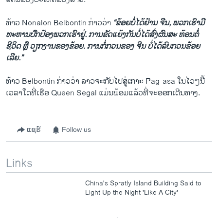
ທ້າວ Nonalon Belbontin ກ່າວ​ວ່າ
“ຂ້ອຍ​ບໍ່​ໄດ້​ຢ້ານ​ ຈີນ, ພວກ​ເຮົາ​ມີ​
ທະຫານ​ປົກ​ປ້ອງ​ພວກ​ເຮົາ​ຢູ່. ການ​ຂັດ​ແຍ້​ງກັນບໍ່​ໄດ້​ສົ່ງ​ຜົນ​ສະ ທ້ອນ​ຕໍ່​
ຊີວິດ ຫຼື ວຽກ​ງານ​ຂອງ​ຂ້ອຍ. ການ​ກໍ່ກວນ​ຂອງ​ ຈີນ ບໍ່​ໄດ້​ລົບ​ກວນ​ຂ້ອຍ​
ເລີຍ.”
ທ້າວ Belbontin ກ່າວ​ວ່າ ລາວ​ຈະ​ກັບໄປສູ່​ເກາະ Pag-asa ​ໃນໄວໆ​ນີ້ ​
ເວລາໃດ​ທີ່​ເຮືອ Queen Segal ​ແມ່ນພ້ອມ​ແລ້ວ​ທີ່​ຈະ​ອອກ​ເດີນທາງ.
ແຊຣ໌
Follow us
Links
China's Spratly Island Building Said to
Light Up the Night 'Like A City'