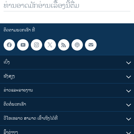
ທ່ານອາດມັກອ່ານເລື້ອງນີ້ຕື່ມ
ຕິດຕາມພວກເຮົາ ທີ່
ເບິ່ງ
ຟັງສຽງ
ຂ່າວແລະລາຍງານ
ຕິດຕໍ່ພວກເຮົາ
ວີໂອເອລາວ ສາມາດ ເຂົ້າເຖິງໄດ້ທີ່
​ລິ້ງ​ຕ່າງໆ