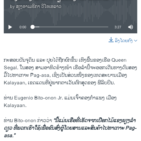
by
ສຽງອາເມຣິກາ ວີໂອເອລາວ
No media source currently available
0:00
3:27
ລິງໂດຍກົງ
ກະສອບ​ບັນຈຸ​ດິນ ​ແລະ ​ປຸຍ​ໄດ້​ຖືກ​ຍົກ​ຂຶ້ນ ​ເທິງ​ພື້ນ​ຂອງເຮືອ Queen
Segal. ​ໃນ​ສອງ ສາມອາທິດ​ຂ້າງໜ້າ ​ເຮືອ​ລຳ​ນີ້ຈະ​ອອກ​ເດີນທາງດົນ​ສອງ​
ມື້​ໄປ​ຫາ​ເກາ​ະ Pag-asa, ​ເຊິ່ງ​ເປັນ​ສ່ວນ​ໜຶ່ງ​ຂອງ​ເທດສະ​ບານ​ເມືອງ
Kalayaan, ​ເຂດແດ​ນທີ່ຢູ່​ພາກ​ຕາ​ເວັນ​ຕົກ​ສຸດ​ຂອງ ຟີ​ລິບ​ປິນ.
ທ່ານ Eugenio Bito-onon Jr. ​ແມ່ນ​ເຈົ້າ​ຄອງ​ກຳແພງ ເມືອງ
Kalayaan.
ທ່ານ Bito-onon ກ່າ​ວວ່າ
“ນີ້​ແມ່ນ​ເຮືອ​ທີ່​ເຮັດ​ຈາກ​ເປືອກ​ໄມ້​ແຂງ​ພຽງ​ລຳ​
ດຽວ​ ທີ່​ພວກ​ເຮົາໃຊ້​ເພື່ອ​ຂົນ​ສົ່ງ​ຜູ້ໂດຍສານແລະສິນຄ້າ​ໄປຫາ​ເ​ກາະ Pag-
asa.”