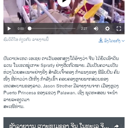
No media source currently available
ວິທະຍາສາດ-ເທັກໂນໂລຈີ
ທຸລະກິດ
ພາສາອັງກິດ
0:00
2:27
ວີດີໂອ
ຊົມວິດີໂອ ກ່ຽວກັບ ລາຍງານນີ້
ລິງໂດຍກົງ
ສຽງ
ລາຍການກະຈາຍສຽງ
ບັນດາ​ປະ​ເທ​ດ ​ເອ​ເຊ​ຍ ຕາ​ເວັນ​ອອກສຽງ​ໃຕ້​ອ້າງ​ວ່າ ຈີນ ​ໄດ້​ຍຶດ​ເອົາ​ດິນ​
ຕິດຕາມພວກເຮົາ ທີ່
ແດນ ໃນ​ເຂດ​ໝູ່​ເກາະ​ Spratly ​ຢ່າງ​ຜິດ​ກົດໝາຍ. ມັນ​ເປັນຄວາມ​ເປັນ​
ລາຍງານ
ຫ່ວງໂດຍ​ສະ​ເພາະ​ຢ່າງ​ຍິ່ງ ​ສຳລັບ​ເຈົ້າ​ຄອງ ກຳແພງ​ຂອງ ຟີ​ລິບ​ປິນ ຄົນ​
ໜຶ່ງ ທີ່​ກ່າວ​ວ່າ ປັກ​ກິ່ງ​ ກຳລັງເຂົ້າ ຄອບຄອງ​ຫຼາຍ​ພາກສ່ວນ​ຂອງ ​
ເທດສະບານ​ຂອງ​ລາວ. Jason Strother ມີ​ລາຍ​ງານ​ຈາກ ​ເມືອງ​ຫຼວງ​
ພາສາຕ່າງໆ
Puerto Princesa ຂອງ​ແຂວງ Palawan. ​ເຊິ່ງ ພຸດທະ​ສອນ ​ຈະ​ນຳ​
ລາຍ​ລະອຽດ​ມາ
ສະ​ເໜີ​ທ່ານ.
ຟັງລາຍງານ ເກາະທຽມຂອງ ຈີນ ໃນທະເລ ຈີນໃຕ້ ແມ່ນສາມາດ ແນມເຫັນໄດ້ ຈາກເກາະ Pag-asa ຂອງ ຟີລິບປິນ