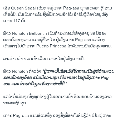
​ເຮືອ Queen Segal ​ເດີນທາງ​ສູ່​ເກາະ Pag-asa ພຽງ​ແຕ່​ສອງ ຫຼື ສາມ​
ເທື່ອ​ຕໍ່​ປີ. ​ມັນ​ເປັນ​ການຂົນ​ສົ່ງທີ່​ມີ​ຄວາ​ມສຳຄັນ​ ສຳລັບ​ຜູ້​ທີ່ອາ​ໄສ​ຢູ່ເທິງ​
ເກາະ 117 ຄົນ.
ທ້າວ Nonalon Belbontin ​ເປັນ​ກຳມະກອນ​ກໍ່ສ້າງ​ອາຍຸ 39 ປີແລະ
ຄອບຄົວ​ຂອງ​ລາວ ​ແມ່ນ​ຜູ້​ທີ່​ອາ​ໄສ ​ຢູ່​ເທິງ​ເກາະ Pag-asa ​ແຕ່ຕ້ອງ
ເດີນທາງ​ໄປ​ຍັງ​ເກາະ Puerto Princesa ສຳລັບ​ການ​ປິ່ນ​ປົວ​ສຸຂະ​ພາບ.
ລາວ​ກ່າວ​ວ່າ ​ພວກ​ເຂົາ​ເລືອກ​ ມາອາ​ໄສ​ຢູ່​ເທິງ​ເກາະນີ້.
ທ້າວ Nonalon ກ່າວ​ວ່າ
“ຢູ່​ເກາະ​ນັ້ນ​ຂ້ອຍ​ມີ​ຊີວິດ​ການ​ເປັນ​ຢູ່​ທີ່​ທຳ​ມະ​ດາ.
​ຄອບຄົວ​ຂອງ​ຂ້ອຍ​ ແມ່ນ​ມີ​ຄວາມສຸກ​ ກັບ​ການ​ອາ​ໄສ​ຢູ່​ເທິງ​ເກາະ Pag-
asa ​ແລະ ຂ້ອຍ​ກໍ​ມີ​ວຽກ​ເຮັດ​ງານ​ທຳ​ທີ່​ດີ.”
​ແຕ່​ວ່າບໍ່​ແມ່ນ​ທຸ​ກສິ່ງ​ທຸກ​ຢ່າງ​ຢູ່​ໃນເຂດນ່ານ​ນ້ຳ​ ອ້ອມ​ຮອບ​ບ້ານ​ຂອງ​ລາວ​
ຈະ​ສະຫງົບ​ສຸກ​.
​ເກາະ Pag-asa ​ແມ່ນ​ສ່ວນ​ໜຶ່ງ ​ຂອງ​ສິ່ງທີ່​ສາກົນຮັບຮູ້ວ່າ ເປັນໝູ່ເກາະ