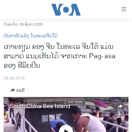
ລິ້ງ
ສຳຫລັບ
ເຂົ້າ
ວັນອາທິດ, 09 ສິງຫາ 2026
ຫາ
ໂຮມເພຈ
ບັນຫາຂັດແຍ້ງ ໃນທະເລຈີນໃຕ້
ຂ້າມ
ລາວ
ເກາະທຽມ ຂອງ ຈີນ ໃນທະເລ ຈີນໃຕ້ ແມ່ນ
ຂ້າມ
ອາເມຣິກາ
ສາມາດ ແນມເຫັນໄດ້ ຈາກເກາະ Pag-asa
ຂ້າມ
ໄປ
ການເລືອກຕັ້ງ ປະທານາທີບໍດີ ສະຫະລັດ 2024
ຂອງ ຟີລິບປິນ
ຫາ
ຂ່າວ​ຈີນ
ຊອກ
28,08,2015
ຄົ້ນ
ໂລກ
ແຊຣ໌
ເອເຊຍ
ອິດສະຫຼະພາບດ້ານການຂ່າວ
South China Sea Island
ຊີວິດຊາວລາວ
ຊຸມຊົນຊາວລາວ