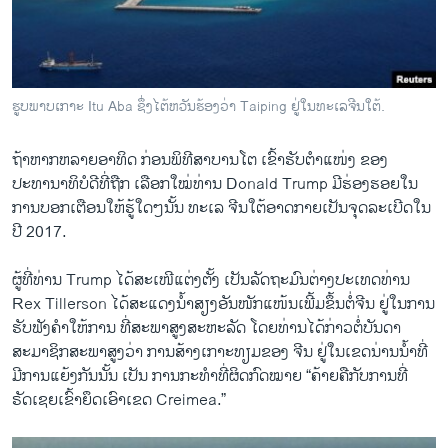
ວິທະຍາສາດ-ເທັກໂນໂລຈີ
ທຸລະກິດ
ພາສາອັງກິດ
ຮູບພາບເກາະ Itu Aba ຊຶ່ງໄຕ້ຫວັນຮ້ອງວ່າ Taiping ຢູ່ໃນທະເລຈີນໃຕ້.
ວີດີໂອ
ຖ້າຫາກຫລາຍອາທິດ ກ່ອນພິທີສາບານໂຕ ເຂົ້າຮັບຕຳແໜ່ງ ຂອງ
ສຽງ
ປະທານາທິບໍດີທີ່ຖືກ ເລືອກໃໝ່ທ່ານ Donald Trump ມີຮ່ອງຮອຍ​ໃ​ນ
ລາຍການກະຈາຍສຽງ
ການບອກເຕືອນໃຫ້ຮູ້ໃດໆນັ້ນ ທະເລ ຈີນໃຕ້ອາດກາຍເປັນຈຸດລະ​ເບີດໃນ
ຕິດຕາມພວກເຮົາ ທີ່
Trump, China and the South China Sea: Will Tensions Grow?
ປີ 2017.
EMBED
SHARE
ລາຍງານ
by
ສຽງອາເມຣິກາ ວີໂອເອລາວ
ຜູ້ທີ່ທ່ານ Trump ໄດ້ສະເໜີ​ແຕ່ງຕັ້ງ​ ​ເປັນລັດຖະມົນຕ່າງປະເທດທ່ານ
Rex Tillerson ​ໄດ້​ສະ​ແດງນໍ້າສຽງອັນໜັກແໜ້ນ​ເພີ້ມຂຶ້ນຕໍ່ຈີນ ຢູ່ໃນການ
ພາສາຕ່າງໆ
ຮັບຟັງຄຳ​ໃຫ້ການ ທີ່​ສະພາ​ສູງ​ສະຫະລັດ ​ໂດຍ​ທ່ານ​ໄດ້​ກ່າວ​ຕໍ່ບັນດາ
ສະມາຊິກສະພາສູງວ່າ ການສ້າງ​ເກາະ​ທຽມຂອງ ຈີນ ຢູ່​ໃນ​ເຂດນ່ານນໍ້າທີ່​
ມີ​ການແຍ້ງກັນນັ້ນ ​ເປັນ ການ​ກະທຳ​ທີ່ຜິດກົດໝາຍ “ຄ້າຍຄືກັບ​ການ​ທີ່
ຣັດເຊຍເຂົ້າຍຶດເອົາເຂດ Creimea.”