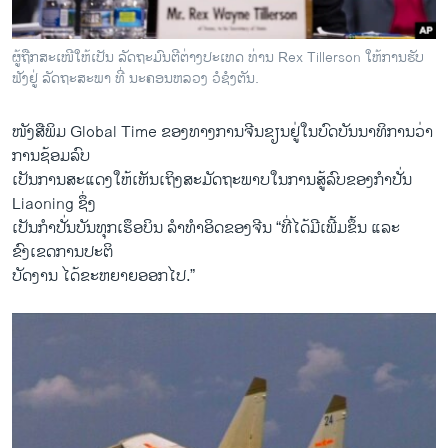
ຜູ້ຖືກສະເໜີໃຫ້ເປັນ ລັດຖະມົນຕີຕ່າງປະເທດ ທ່ານ Rex Tillerson ໃຫ້ການຮັບ
ຟັງຢູ່ ລັດຖະສະພາ ທີ່ ນະຄອນຫລວງ ວໍຊໍງຕັນ.
​ໜັງສືພິມ Global Time ຂອງທາງການຈີນຂຽນຢູ່ໃນບົດບັນນາທິການວ່າ
ການຊ້ອມລົບ
ເປັນການສະແດງໃຫ້ເຫັນເຖິງສະມັດຖະພາບ​ໃນ​ການ​ສູ້​ລົບຂອງກຳປັ່ນ
Liaoning ຊຶ່ງ
ເປັນກຳປັ່ນບັນທຸກເຮຶອບິນ ລຳທຳອິດຂອງຈີນ “ທີ່ໄດ້​ມີ​ເພີ້ມຂຶ້ນ ແລະ
ຂົງເຂດການປະຕິ
ບັດງານ ໄດ້ຂະຫຍາຍອອກໄປ.”