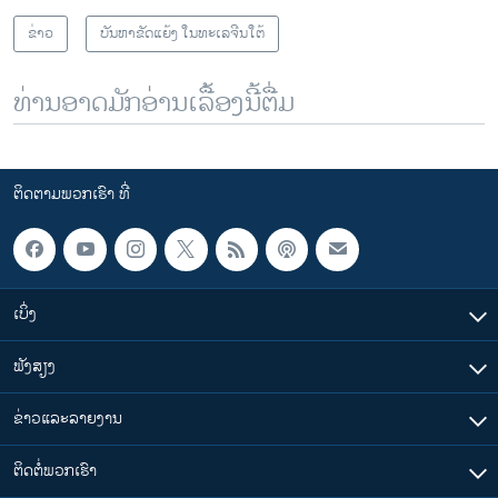
ຂ່າວ
ບັນຫາຂັດແຍ້ງ ໃນທະເລຈີນໃຕ້
ທ່ານອາດມັກອ່ານເລື້ອງນີ້ຕື່ມ
ຕິດຕາມພວກເຮົາ ທີ່
ເບິ່ງ
ຟັງສຽງ
ຂ່າວແລະລາຍງານ
ຕິດຕໍ່ພວກເຮົາ