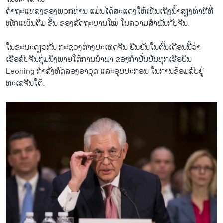
ຄຳຖະແຫລງຂອງພວກ​ທ່ານ ​ແມ່ນ​ໄດ້ສະ​ແດງ​ໃຫ້​ເຫັນ​ເຖິງນໍ້າສຽງທ່າທີທີ່
ໜັກແໜ້ນຕື່ມ ຂຶ້ນ ຂອງລັດຖະບານໃໝ່ ໃນຄວາມສຳພັນກັບຈີນ.
ໃນຂະນະດຽວກັນ ກະຊວງຕ່າງປະເທດຈີນ ຢືນຢັນໃນຕົ້ນເດືອນນີ້ວ່າ
ເຮືອລົບຈີນກຸ່ມ​ນຶ່ງພາຍ​ໃຕ້​ການນຳພາ ຂອງກຳປັ່ນບັນທຸກເຮືອບິນ
Leoning ກຳລັງທົດລອງອາວຸດ ແລະອຸບປະກອນ ​ໃນ​ການຊ້ອມລົບຢູ່
ທະເລຈີນໃຕ້.