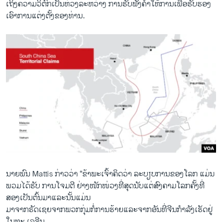
ເຖິງຄວາມວິຕົກເປັນຫ່ວງລະຫວ່າງ ການຮັບຟັງຄຳ​ໃຫ້ການ​ເພື່ອ​ຮັບຮອງ​
ເອົາ​ການ​ແຕ່ງຕັ້ງຂອງທ່ານ.
ນາຍພົນ Mattis ກ່າວວ່າ “ຂ້າພະເຈົ້າຄິດວ່າ ລະບຽບການຂອງໂລກ ​ແມ່ນ​
ພວມ​ໄດ້​ຮັບ ການໂຈມຕີ ຢ່າງໜັກໜ່ວງທີ່ສຸດນັບແຕ່ສົງຄາມໂລກຄັ້ງທີ່
ສອງ​ເປັນຕົ້ນມາແລະນັ້ນ​ແມ່ນ
ມາຈາກຣັດເຊຍຈາກພວກກຸ່ມກໍ່ການຮ້າຍແລະຈາກອັນທີ່ຈີນກຳລັງເຮັດຢູ່
ໃນທະ ເລຈີນ