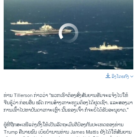
No media source currently available
ລິງໂດຍກົງ
0:00
0:02:15
EMBED
SHARE
ທ່ານ Tillerson ກ່າວວ່າ “ພວກເຮົາຕ້ອງສົ່ງສັນຍານອັນຈະແຈ້ງໄປ​ໃຫ້
ຈີນຮູ້ວ່າ ກ່ອນອື່ນ ໝົດ ​ການສ້າງເກາະທຽມ​ຕ້ອງ​ໄດ້​ຢຸດ​ເຊົາ. ແລະສອງມາ
ການເຂົ້າໄປຫາບັນດາເກາະ​ເຫຼົ່າ ນັ້ນຂອງເຈົ້າ ກໍຈະບໍ່​ໄດ້​ຮັບອະນຸຍາດ.”
ຜູ້ທີ່ຖືກສະເໜີ​ແຕ່ງຕັ້ງໃຫ້ເປັນລັດຖະມົນຕີປ້ອງກັນປະເທດຂອງທ່ານ
Trump ຄືນາຍພົນ ເບ້ຍບຳນານທ່ານ James Mattis ຍັງໄດ້​ໃຫ້ສັນຍານ​