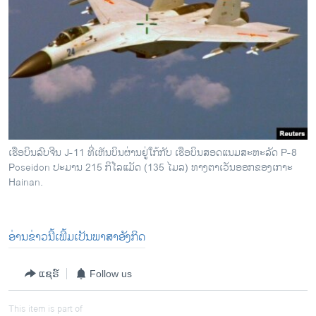
ເຮືອບິນລົບຈີນ J-11 ທີ່ເຫັນບິນຜ່ານຢູ່ໃກ້ກັບ ເຮືອບິນສອດແນມສະຫະລັດ P-8
Poseidon ປະມານ 215 ກິໂລແມັດ (135 ໄມລ) ທາງຕາເວັນອອກຂອງເກາະ
Hainan.
ອ່ານຂ່າວນີ້ເພີ້ມເປັນພາສາອັງກິດ
ແຊຣ໌
Follow us
This item is part of