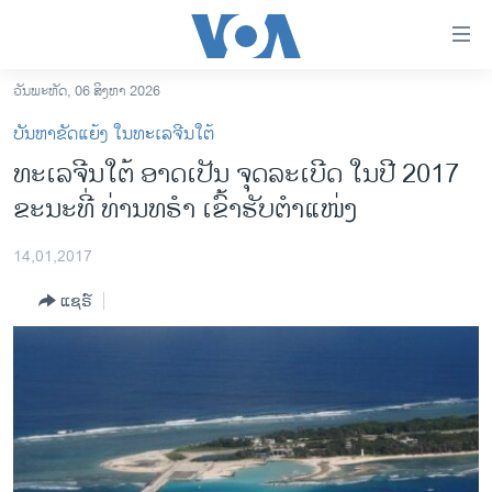
ລິ້ງ
ສຳຫລັບ
ເຂົ້າ
ວັນພະຫັດ, 06 ສິງຫາ 2026
ຫາ
ໂຮມເພຈ
ບັນຫາຂັດແຍ້ງ ໃນທະເລຈີນໃຕ້
ຂ້າມ
ລາວ
ທະເລຈີນໃຕ້ ອາດເປັນ ຈຸດລະເບີດ ໃນປີ 2017
ຂ້າມ
ອາເມຣິກາ
ຂະນະທີ່ ທ່ານທຣໍາ ເຂົ້າຮັບຕຳແໜ່ງ
ຂ້າມ
ໄປ
ການເລືອກຕັ້ງ ປະທານາທີບໍດີ ສະຫະລັດ 2024
ຫາ
14,01,2017
ຂ່າວ​ຈີນ
ຊອກ
ແຊຣ໌
ຄົ້ນ
ໂລກ
ເອເຊຍ
ອິດສະຫຼະພາບດ້ານການຂ່າວ
ຊີວິດຊາວລາວ
ຊຸມຊົນຊາວລາວ