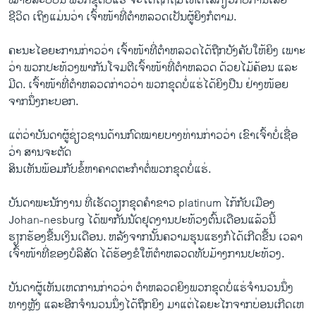
ໝາຍ​ສະບັບ​ນີ້ ພວກ​ຂຸດ​ບໍ່ແຮ່ ຈະ​ໄດ້​ຖືກ​ຖິ້ມ​ໂທດ​ໃສ່​ກ່ຽວ​ກັບ​ການ​ເສຍ​
ຊີວິດ ເຖິງ​ແມ່ນ​ວ່າ ເຈົ້າ​ໜ້າ​ທີ່​ຕໍາຫລວດ​ເປັນ​ຜູ້ຍິງກໍ​ຕາມ.
ຄະນະ​ໄອ​ຍະ​ການກ່າວ​ວ່າ ​ເຈົ້າ​ໜ້າ​ທີ່​ຕໍາຫລວດໄດ້​ຖືກ​ບັງ​ຄັບ​ໃຫ້​ຍິງ​ ​ເພາະ​
ວ່າ ພວກ​ປະ​ທ້ວງ​ພາກັນ​ໂຈມ​ຕີເຈົ້າ​ໜ້າ​ທີ່​ຕໍ​າຫລວດ ດ້ວຍ​ໄມ້ຄ້ອນ ​ແລະ​
ມີດ. ​ເຈົ້າ​ໜ້າ​ທີ່​ຕໍ​າຫລວດ​ກ່າວ​ວ່າ ພວກ​ຂຸດ​ບໍ່​ແຮ່ໄດ້​ຍິງ​ປືນ ຢ່າງ​ໜ້ອຍ​
ຈາກ​ນຶ່ງ​ກະບອກ.
ແຕ່ວ່າບັນດາ​ຜູ້​ຊ່ຽວຊານ​ດ້ານ​ກົດໝາຍ​ບາງທ່ານກ່າວ​ວ່າ ​ເຂົາ​ເຈົ້າບໍ່​ເຊື່ອ​
ວ່າ ສານຈະຕັດ
ສິນ​ເຫັນ​ພ້ອມ​ກັບ​ຂໍ້​ຫາຄາດ​ຕະກໍາຕໍ່ພວກ​ຂຸດ​ບໍ່ແຮ່.
ບັນດາ​ພະນັກງານ ທີ່​ເຮັດ​ວຽກ​ຂຸດຄຳ​ຂາວ platinum ​ໄກ້​ກັບ​ເມືອງ
Johan-nesburg ​ໄດ້​ພາກັນນັດ​ຢຸດ​ງານ​ປະ​ທ້ວງຕົ້ນ​ເດືອນ​ແລ້ວ​ນີ້
ຮຽກຮ້ອງ​ຂື້ນ​ເງິນ​ເດືອນ. ຫລັງ​ຈາກ​ນັ້ນ​ຄວາ​ມຮຸນ​ແຮງກໍ​ໄດ້​ເກີດຂື້ນ ​ເວລາ​
ເຈົ້າ​ໜ້າ​ທີ່​ຂອງ​ບໍລິສັດ ​ໄດ້​ຮ້ອງ​ຂໍໃຫ້​ຕໍາຫລວດທັບ​ມ້າງ​ການ​ປະ​ທ້ວງ.
ບັນດາ​ຜູ້​ເຫັນ​ເຫ​ດການ​ກ່າວ​ວ່າ ຕໍາຫລວດ​ຍິງພວກ​ຂຸດ​ບໍ່ແຮ່ຈໍານວນນຶ່ງ
ທາງ​ຫຼັງ ​ແລະ​ອີກ​ຈໍານວນນຶ່ງ​ໄດ້​ຖືກຍິງ ມາ​ແຕ່​ໄລຍະໄກຈາກບ່ອນ​ເກີດ​ເຫ​