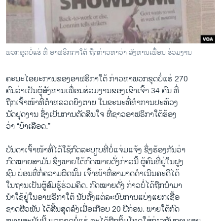
ວິທະຍາສາດ-ເທັກໂນໂລຈີ
ທຸລະກິດ
ພາສາອັງກິດ
ພວກຂຸດບໍ່ແຮ່ ທີ່ ອາຟຣິກກາໃຕ້ ຖືກກ່າວຫາວ່າ ສັງຫານເພື່ອນ ຮ່ວມງານ
ວີດີໂອ
ຄະນະໄອ​ຍະ​ການຂອງອາ​ຟຣິກາ​ໃຕ້ ​ກ່າວ​ຫາພວກ​ຂຸດ​ບໍ່ແຮ່ 270
ສຽງ
ຄົນ​ວ່າ​ເປັນຜູ້ສັງຫານ​ເພື່ອນ​ຮ່ວມ​ງານ​ຂອງ​ເຂົາ​ເຈົ້າ 34 ຄົນ ທີ່​
ລາຍການກະຈາຍສຽງ
ຖືກ​ເຈົ້າ​ໜ້າ​ທີ່​ຕໍາຫລວດ​ຍິງ​ຕາຍ ​ໃນ​ຂະນະ​ທີ່​ທໍາ​ການ​ປະ​ທ້ວງ
ຕິດຕາມພວກເຮົາ ທີ່
ນັດ​ຢຸດ​ງານ ຊຶ່ງ​ເປັນການ​ຕັດສິນ​ໃຈ ທີ່​ຊາວອາ​ຟຣິກາ​ໃຕ້ຮ້ອງ​
ລາຍງານ
ວ່າ “ບ້າ​ເລືອດ.”
ບັນດາ​ເຈົ້າໜ້າ​ທີ່ໄດ້ໃຊ້ກົດ​ລະບຽບ​ທີ່​ບໍ່​ແຈ່​ມ​ແຈ້ງ ຊຶ່ງ​ຮ້ອງ​ກັນ​ວ່າ
ພາສາຕ່າງໆ
ກົດໝາຍ​ສາ​ມັນ ຊຶ່ງ​ພາຍ​ໃຕ້​ກົດໝາຍ​ດັ່ງກ່າວ​ນີ້ ຜູ້​ຄົນ​ທີ່ຢູ່​ໃນ​ຝູງ
​ຊົນ ​ບ່ອນ​ທີ່ກໍ່​ຄວາມ​ຜິດ​ນັ້ນ ​ເຈົ້າ​ໜ້າ​ທີ່​ສາມາດ​ດຳ​ເນີນ​ຄະດີ​ໄດ້​
ໃນ​ຖານ​ເປັນ​ຜູ້​ສົມຮູ້​ຮ່ວມຄິດ. ກົດໝາຍ​ດັ່ງ ກ່າວ​ບໍ່​ໄດ້​ຖື​ກນໍາ​ມາ
ນໍາໃຊ້ຢູ່​ໃນອາ​ຟຣິກາ​ໃຕ້ ນັບ​ຕັ້ງ​ແຕ່ລະບົບການ​ແບ່ງ​ແຍກ​ເຊື້ອ
ຊາດຜີວພັນ ​ໄດ້​ສີ້​ນສຸດ​ລົງເມື່ອເກືອບ 20 ປີ​ກ່ອນ. ພາຍ​ໃຕ້​ກົດ