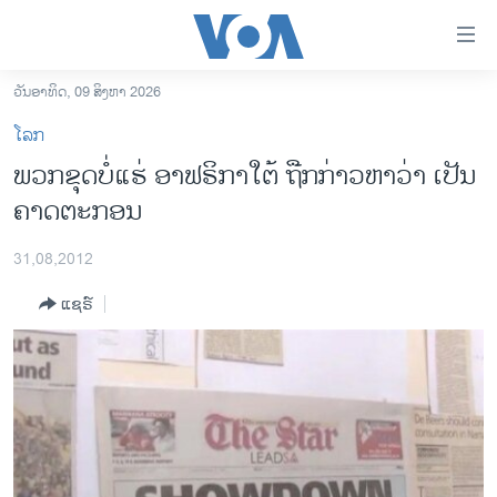
ລິ້ງ
ສຳຫລັບ
ເຂົ້າ
ວັນອາທິດ, 09 ສິງຫາ 2026
ຫາ
ໂຮມເພຈ
ໂລກ
ຂ້າມ
ລາວ
ພວກຂຸດບໍ່ແຮ່ ອາຟຣິກາໃຕ້ ຖືກກ່າວຫາວ່າ ເປັນ
ຂ້າມ
ອາເມຣິກາ
ຄາດຕະກອນ
ຂ້າມ
ໄປ
ການເລືອກຕັ້ງ ປະທານາທີບໍດີ ສະຫະລັດ 2024
ຫາ
31,08,2012
ຂ່າວ​ຈີນ
ຊອກ
ແຊຣ໌
ຄົ້ນ
ໂລກ
ເອເຊຍ
ອິດສະຫຼະພາບດ້ານການຂ່າວ
ຊີວິດຊາວລາວ
ຊຸມຊົນຊາວລາວ