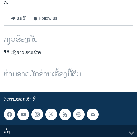
ດ.
ແຊຣ໌
Follow us
ກ່ຽວຂ້ອງກັນ
ຟັງຂ່າວ ອາຟຣິກາ
ທ່ານອາດມັກອ່ານເລື້ອງນີ້ຕື່ມ
ຕິດຕາມພວກເຮົາ ທີ່
ເບິ່ງ