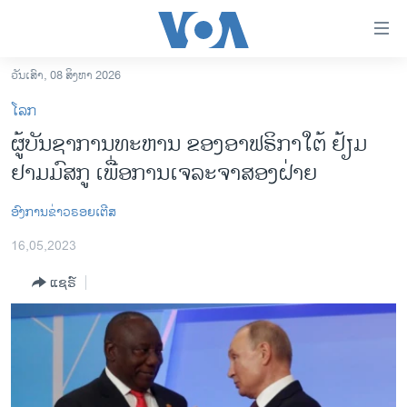
ລິ້ງ
ສຳຫລັບ
ເຂົ້າ
ວັນເສົາ, 08 ສິງຫາ 2026
ຫາ
ໂຮມເພຈ
ໂລກ
ຂ້າມ
ລາວ
ຜູ້ບັນຊາການທະຫານ ຂອງອາຟຣິກາໃຕ້ ຢ້ຽມ
ຂ້າມ
ອາເມຣິກາ
ຢາມມົສກູ ເພື່ອການເຈລະຈາສອງຝ່າຍ
ຂ້າມ
ໄປ
ການເລືອກຕັ້ງ ປະທານາທີບໍດີ ສະຫະລັດ 2024
ຫາ
ອົງການຂ່າວຣອຍເຕີສ
ຂ່າວ​ຈີນ
ຊອກ
16,05,2023
ຄົ້ນ
ໂລກ
ແຊຣ໌
ເອເຊຍ
ອິດສະຫຼະພາບດ້ານການຂ່າວ
ຊີວິດຊາວລາວ
ຊຸມຊົນຊາວລາວ