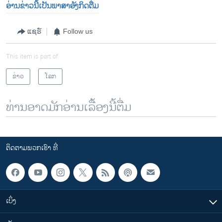
ອ່ານຂ່າວນີ້ເປັນພາສາອັງກິດຕື່ມ
ແຊຣ໌
Follow us
This item is part of
ຂ່າວ
ໂລກ
ທ່ານອາດມັກອ່ານເລື້ອງນີ້ຕື່ມ
ຕິດຕາມພວກເຮົາ ທີ່
ເບິ່ງ