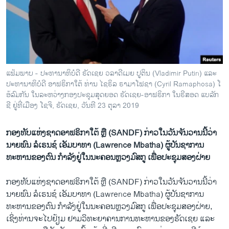
ວິທະຍາສາດ-ເທັກໂນໂລຈີ
ທຸລະກິດ
ພາສາອັງກິດ
ວີດີໂອ
ແຟ້ມພາບ - ປະທານາທິບໍດີ ຣັດເຊຍ ວລາດີເມຍ ປູຕິນ (Vladimir Putin) ແລະ
ສຽງ
ປະທານາທິບໍດີ ອາຟຣິກາໃຕ້ ທ່ານ ໄຊຣິລ ຣາມາໂຟຊາ (Cyril Ramaphosa) ໂ​
ອ້ລົມກັນ ໃນລະຫວ່າງກອງປະຊຸມສຸດຍອດ ຣັດເຊຍ-ອາຟຣິກາ ໃນຣີສອດ ແບລັກ
ລາຍການກະຈາຍສຽງ
ຊີ ຢູ່ທີ່ເມືອງ ໂຊຈິ, ຣັດເຊຍ, ວັນທີ 23 ຕຸລາ 2019
ຕິດຕາມພວກເຮົາ ທີ່
ລາຍງານ
ກອງທັບ​ແຫ່ງຊາດອາຟຣິກາໃຕ້ ຫຼື (SANDF) ກ່າວໃນວັນຈັນວານນີ້ວ່າ
ນາຍພົນ ລໍເຣນຊ໌ ເອັມບາທາ (Lawrence Mbatha) ຜູ້ບັນຊາການ
ທະຫານຂອງຕົນ ກຳລັງຢູ່ໃນນະຄອນຫຼວງມົສກູ ເພື່ອປະຊຸມສອງຝ່າຍ
ພາສາຕ່າງໆ
ກອງທັບ​ແຫ່ງຊາດອາຟຣິກາໃຕ້ ຫຼື (SANDF) ກ່າວໃນວັນຈັນວານນີ້ວ່າ
ນາຍພົນ ລໍເຣນຊ໌ ເອັມບາທາ (Lawrence Mbatha) ຜູ້ບັນຊາການ
ທະຫານຂອງຕົນ ກຳລັງຢູ່ໃນນະຄອນຫຼວງມົສກູ ເພື່ອປະຊຸມສອງຝ່າຍ,
ເຊິ່ງທ່ານຈະໄປຢ້ຽມ ຢາມວິທະຍາຄານການທະຫານຂອງຣັດເຊຍ ແລະ