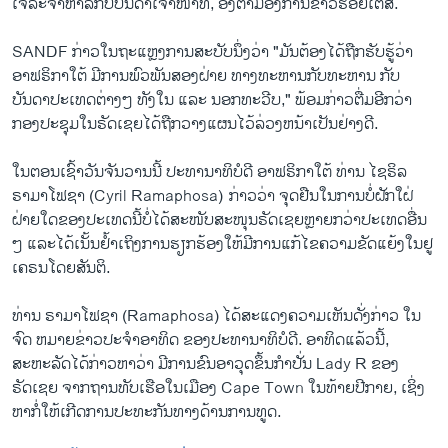
ເຈລະຈາຫາລືກັບບັນດາເຈົ້າໜ້າທີ່, ອີງຕາມອົງການຂ່າວຮອຍເຕີສ໌.
SANDF ກ່າວໃນຖະແຫຼງການສະບັບນຶ່ງວ່າ​ "ມັນຕ້ອງໄດ້ຖືກຮັບຮູ້ວ່າ
ອາຟຣິກາໃຕ້ ມີການພົວພັນສອງຝ່າຍ ທາງທະຫານກັບທະຫານ ກັບ
ບັນດາປະເທດຕ່າງໆ ທັງໃນ ແລະ ນອກທະວີບ," ພ້ອມກ່າວຕື່ມອີກວ່າ
ກອງປະຊຸມໃນຣັດເຊຍໄດ້ຖືກວາງແຜນໄວ້ລ່ວງຫນ້າເປັນຢ່າງດີ.
​ໃນ​ຕອນ​ເຊົ້າ​ວັນ​ຈັນ​ວານ​ນີ້ ປະທານາທິບໍດີ ອາຟຣິກາໃຕ້ ທ່ານ ໄຊຣິລ
ຣາມາໂຟຊາ (Cyril Ramaphosa) ກ່າວ​ວ່າ ຈຸດຢືນໃນການບໍ່ຝັກໃຝ່
ຝ່າຍໃດຂອງປະເທດນີ້​ບໍ່​ໄດ້ສະໜັບສະໜຸນຣັດເຊຍຫຼາຍກວ່າປະເທດອື່ນ
ໆ ​ແລະ​ໄດ້​ເນັ້ນຢໍ້າເຖິງການຮຽກຮ້ອງໃຫ້ມີການ​ແກ້​ໄຂ​ຄວາມ​ຂັດ​ແຍ້​ງ​ໃນ​ຢູ​
ເຄຣນ​ໂດຍ​ສັນຕິ.
ທ່ານ ຣາມາໂຟຊາ (Ramaphosa) ໄດ້ສະແດງຄວາມເຫັນດັ່ງກ່າວ ໃນ
ຈົດ ຫມາຍຂ່າວປະຈຳອາທິດ ຂອງປະທານາທິບໍດີ. ອາທິດແລ້ວນີ້,
ສະຫະລັດໄດ້ກ່າວຫາວ່າ ມີການຂົນອາວຸດຂຶ້ນກຳປັ່ນ Lady R ຂອງ
ຣັດເຊຍ ຈາກຖານທັບເຮືອໃນເມືອງ Cape Town ໃນທ້າຍປີກາຍ, ເຊິ່ງ​
ຫາກໍ່ໃຫ້ເກີດການປະທະກັນທາງດ້ານການທູດ.