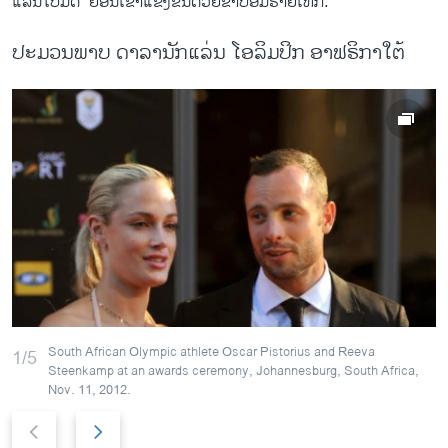
ແລ່ນໃບມີດ” ຍ້ອນເຂົ້າແຂ່ງຂັນດ້ວຍຂາປອມຮາຍເທັກ.
ປະມວນພາບ ດາລານັກແລ່ນ ໂອລິມປິກ ອາຟຣິກາໃຕ້
South African Olympic athlete Oscar Pistorius and Reeva
1/5
Steenkamp at an awards ceremony, Johannesburg, South Africa,
Nov. 11, 2012.
P
N
r
e