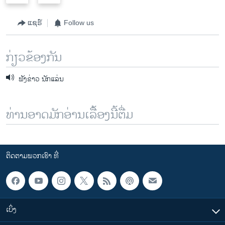
e
x
v
t
ແຊຣ໌
Follow us
i
s
o
l
ກ່ຽວຂ້ອງກັນ
u
i
s
d
ຟັງຂ່າວ ນັກແລ່ນ
s
e
l
i
ທ່ານອາດມັກອ່ານເລື້ອງນີ້ຕື່ມ
d
e
ຕິດຕາມພວກເຮົາ ທີ່
ເບິ່ງ