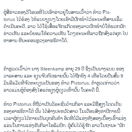
ຜູ້ສື່ຂ່າວຂອງວີໂອເອທີ່ໄປເອົາຂ່າວຢູ່ໃນສານເວົ້າວ່າ ທ້າວ Pis-
torius ໄດ້ຮ້ອງ ໄຫ້ແບບງຽບໆໂດຍເອົາມືປົກໜ້າໄວ້ຂະນະທີ່ສານເລີ້ມ
ດຳເນີນຄະດີ. ລາວ ໄດ້ໃຊ້ເສື້ອແຈັກແກັດຂອງລາວປົກໜ້າບໍ່ໃຫ້ພວກນັກ
ຂ່າວເຫັນ ແລະບໍ່ຍອມໃຫ້ຄວາມເຫັນ ໃດໆຂະນະທີ່ລາວຖືກສົ່ງແຕ່ຄຸກ ໄປ
ຫາສານ ທີ່ນະຄອນຫຼວງອາຟຣິກາໃຕ້.
ຕຳຫຼວດເວົ້າວ່າ ນາງ Steenkamp ອາຍຸ 29 ປີ ຊຶ່ງເປັນນາງແບບ ຂອງ
ວາລະສານ ແລະ ຮຽນຈົບກົດໝາຍນັ້ນ ໄດ້ຖືກຍິງ 4 ເທື່ອໂດຍປືນສັ້ນ 9
ມິນລີແມັດທີ່ຈົດທະບຽນເປັນຂອງ ທ້າວ Pistorius. ຕຳຫຼວດກ່າວວ່າ
ລາວແມ່ນຜູ້ຕ້ອງສົງໄສແຕ່ພຽງຜູ້ດຽວເທົ່ານັ້ນ ໃນຄະດີ ນີ້.
ທ້າວ Pistorius ທີ່ຖືວ່າເປັນວິລະຊົນດ້ານກິລາ ແລະມີຊື່ສຽງໂດດເດັ່ນ
ຂອງອາຟຣິກາໃຕ້ ນັ້ນ ໄດ້ສ້າງປະຫວັດສາດ ໃນເດືອນສິງຫາປີກາຍນີ້
ເວລາຜູ້ກ່ຽວໄດ້ກາຍເປັນບຸກຄົນທຳ ອິດທີ່ບໍ່ມີແຂ່ງທັງສອງເບື້ອງເຂົ້າແຂ່ງ
ແລ່ນໃນການແຂ່ງຂັນກິລາໂອລິມປິກ. ຜູ້ຄົນໄດ້ຮູ້ຈັກ ລາວໃນຖານະ “ນັກ