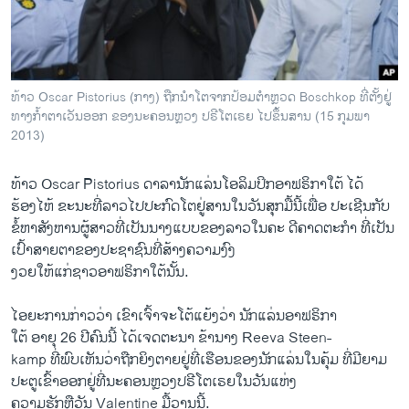
ວິທະຍາສາດ-ເທັກໂນໂລຈີ
ທຸລະກິດ
ພາສາອັງກິດ
ທ້າວ Oscar Pistorius (ກາງ) ຖືກນຳໂຕຈາກປ້ອມຕຳຫຼວດ Boschkop ທີ່ຕັ້ງຢູ່
ວີດີໂອ
ທາງກໍ້າຕາເວັນອອກ ຂອງນະຄອນຫຼວງ ປຣີໂຕເຣຍ ໄປຂຶ້ນສານ (15 ກຸມພາ
2013)
ສຽງ
ທ້າວ Oscar Pistorius ດາລານັກແລ່ນໂອລິມປິກອາຟຣິກາໃຕ້ ໄດ້
ລາຍການກະຈາຍສຽງ
ຕິດຕາມພວກເຮົາ ທີ່
ຮ້ອງໄຫ້ ຂະນະທີ່ລາວໄປປະກົດໂຕຢູ່ສານໃນວັນສຸກມື້ນີ້ເພື່ອ ປະເຊີນກັບ
ລາຍງານ
ຂໍ້ຫາສັງຫານຜູ້ສາວທີ່ເປັນນາງແບບຂອງລາວໃນຄະ ດີຄາດຕະກຳ ທີ່ເປັນ
ເປົ້າສາຍຕາຂອງປະຊາຊົນທີ່ສ້າງຄວາມງົງ
ງວຍໃຫ້ແກ່ຊາວອາຟຣິກາໃຕ້ນັ້ນ.
ພາສາຕ່າງໆ
ໄອຍະການກ່າວວ່າ ເຂົາເຈົ້າຈະໂຕ້ແຍ້ງວ່າ ນັກແລ່ນອາຟຣິກາ
ໃຕ້ ອາຍຸ 26 ປີຄົນນີ້ ໄດ້ເຈດຕະນາ ຂ້ານາງ Reeva Steen-
kamp ທີ່ພົບເຫັນວ່າຖືກຍິງຕາຍຢູ່ທີ່ເຮືອນຂອງນັກແລ່ນໃນຄຸ້ມ ທີ່ມີຍາມ
ປະຕູເຂົ້າອອກຢູ່ທີ່ນະຄອນຫຼວງປຣີໂຕເຣຍໃນວັນແຫ່ງ
ຄວາມຮັກຫຼືວັນ Valentine ມື້ວານນີ້.