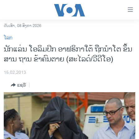
ລິ້ງ
ສຳຫລັບ
ເຂົ້າ
ວັນເສົາ, 08 ສິງຫາ 2026
ຫາ
ໂຮມເພຈ
ໂລກ
ຂ້າມ
ລາວ
ນັກແລ່ນ ໂອລິມປິກ ອາຟຣິກາໃຕ້ ຖືກນຳໂຕ ຂຶ້ນ
ຂ້າມ
ອາເມຣິກາ
ສານ ຖານ ຂ້າຄົນຕາຍ (ສະໄລດ໌/ວີດີໂອ)
ຂ້າມ
ໄປ
ການເລືອກຕັ້ງ ປະທານາທີບໍດີ ສະຫະລັດ 2024
ຫາ
15,02,2013
ຂ່າວ​ຈີນ
ຊອກ
ແຊຣ໌
ຄົ້ນ
ໂລກ
ເອເຊຍ
ອິດສະຫຼະພາບດ້ານການຂ່າວ
ຊີວິດຊາວລາວ
ຊຸມຊົນຊາວລາວ