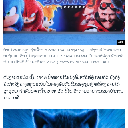
ວິທະຍາສາດ-ເທັກໂນໂລຈີ
ທຸລະກິດ
ພາສາອັງກິດ
ວີດີໂອ
ສຽງ
ປ້າຍໂຄສະນາຮູບເງົາເລື້ອງ "Sonic The Hedgehog 3" ທີ່ງານເປີດສາຍຮອບ
ປະຖົມມະເລີກ ຢູ່ໂຮງລະຄອນ TCL Chinese Theatre ໃນເຂດຮໍລີວູດ ລັດຄາລີ
ລາຍການກະຈາຍສຽງ
ຕິດຕາມພວກເຮົາ ທີ່
ຟໍເນຍ ເມື່ອວັນທີ 16 ທັນວາ 2024 (Photo by Michael Tran / AFP)
ລາຍງານ
ຜົນງານແອນິເມຊັ້ນ ເຈາະເປົ້າໝາຍຄົນເບິ່ງທີ່ມາກັນທັງຄອບຄົວ ຍັງຄົງ
ຢຶດກຳລັງຢ່າງໜຽວແໜ້ນໃນສອງອັນດັບຕົ້ນຂອງຮູບເງົາທີ່ສ້າງລາຍໄດ້
ພາສາຕ່າງໆ
ສູງສຸດປະຈຳສັບປະດາໃນສະຫະລັດ ຕໍ່ໄປ ອີງຕາມລາຍງານຂອງອົງການ
ຂ່າວເອພີ.