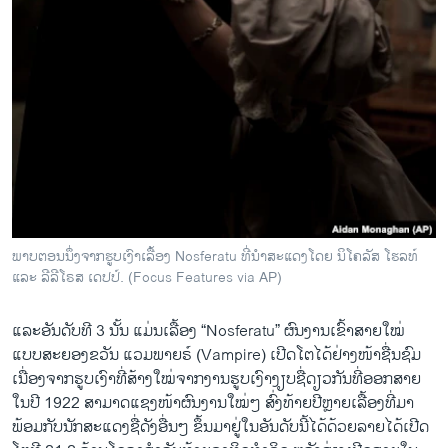
ພາບຕອນນຶ່ງຈາກຮູບເງົາເລື້ອງ Nosferatu ທີ່ນຳສະແດງໂດຍ ນິໂຄລັສ ໂຮລທ໌
ແລະ ລີລີໂຣສ ເດປປ໌. (Focus Features via AP)
ແລະອັນດັບທີ 3 ນັ້ນ ແມ່ນເລື້ອງ “Nosferatu” ຜົນງານເຂົ້າສາຍໃໝ່
ແບບສະຍອງຂວັນ ແວມພາຍຣ໌ (Vampire) ເປີດໂຕໄດ້ຢ່າງໜ້າຊື່ນຊົມ
ເນື່ອງຈາກຮູບເງົາທີ່ສ້າງໃໝ່ຈາກງານຮູບເງົາງຽບຊື່ດຽວກັນທີ່ອອກສາຍ
ໃນປີ 1922 ສາມາດແຊງໜ້າຜົນງານໃໝ່ໆ ສົ່ງທ້າຍປີຫຼາຍເລື້ອງທີ່ມາ
ພ້ອມກັບນັກສະແດງຊື່ດັງອື່ນໆ ຂຶ້ນມາຢູ່ໃນອັນດັບນີ້ໄດ້ດ້ວຍລາຍໄດ້ເປີດ