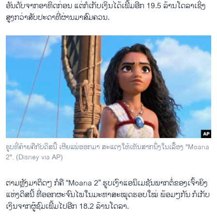
ອັນດັບຈາກອາທິດກ່ອນ ແຕ່ກໍເກັບເງິນໄດ້ເພີ້ມອີກ 19.5 ລ້ານໂດລາເຊິ່ງ
ສູງກວ່າສັບປະດາທີ່ຜ່ານມາສົມຄວນ.
ຮູບທີ່ຄ້າຍຄືກັບດິສນີ້ ເຜີຍແພ່ອອກມາ ສະແດງໃຫ້ເຫັນສາກນຶ່ງໃນເລື້ອງ "Moana
2". (Disney via AP)
ຕາມຫຼັງມາຕິດໆ ກໍຄື “Moana 2” ຮູບເງົາແອນິເມຊັນພາກຕໍ່ຂອງເຈົ້າຍິງ
ແຫ່ງດິສນີ້ ທີ່ອອກຜະຈົນໄພໃນມະຫາສະໝຸດຮອບໃໝ່ ພ້ອມໆກັນ ກໍເກັບ
ເງິນຈາກຜູ້ຊົມເພີ້ມໄປອີກ 18.2 ລ້ານໂດລາ.