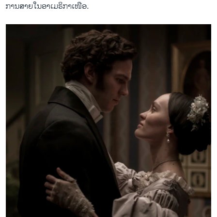
ການສາຍໃນອາເມຣິກາເໜືອ.