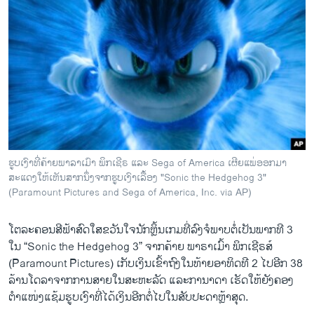
ຮູບເງົາທີ່ຄ້າຍພາລາເມົາ ພິກເຊີຣ ແລະ Sega of America ເຜີຍແພ່ອອກມາ
ສະແດງໃຫ້ເຫັນສາກນຶ່ງຈາກຮູບເງົາເລື້ອງ "Sonic the Hedgehog 3"
(Paramount Pictures and Sega of America, Inc. via AP)
ໂຕລະຄອນສີຟ້າສົດໃສຂວັນໃຈນັກຫຼິ້ນເກມທີ່ລົງຈໍພາບຕໍ່ເປັນພາກທີ 3
ໃນ “Sonic the Hedgehog 3” ຈາກຄ້າຍ ພາຣາເມົ້າ ພິກເຊີຣສ໌
(Paramount Pictures) ເກັບເງິນເຂົ້າຖົງໃນທ້າຍອາທິດທີ 2 ໄປອີກ 38
ລ້ານໂດລາຈາກການສາຍໃນສະຫະລັດ ແລະການາດາ ເຮັດໃຫ້ຍັງຄອງ
ຕຳແໜ່ງແຊ້ມຮູບເງົາທີ່ໄດ້ເງິນອີກຕໍ່ໄປໃນສັບປະດາຫຼ້າສຸດ.