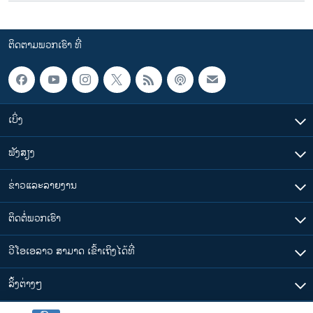
ຕິດຕາມພວກເຮົາ ທີ່
ເບິ່ງ
ຟັງສຽງ
ຂ່າວແລະລາຍງານ
ຕິດຕໍ່ພວກເຮົາ
ວີໂອເອລາວ ສາມາດ ເຂົ້າເຖິງໄດ້ທີ່
​ລິ້ງ​ຕ່າງໆ