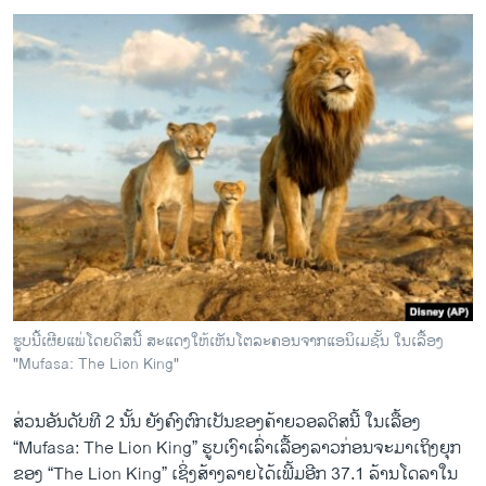
ຮູບນີ້ເຜີຍແພ່ໂດຍດິສນີ້ ສະແດງໃຫ້ເຫັນໂຕລະຄອນຈາກແອນິເມຊັ້ນ ໃນເລື້ອງ
"Mufasa: The Lion King"
ສ່ວນອັນດັບທີ 2 ນັ້ນ ຍັງຄົງຕົກເປັນຂອງຄ້າຍວອລດິສນີ້ ໃນເລື້ອງ
“Mufasa: The Lion King” ຮູບເງົາເລົ່າເລື້ອງລາວກ່ອນຈະມາເຖິງຍຸກ
ຂອງ “The Lion King” ເຊິ່ງສ້າງລາຍໄດ້ເພີ້ມອີກ 37.1 ລ້ານໂດລາໃນ