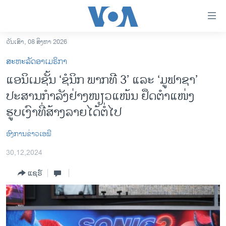
ລິ້ງ
ສຳຫລັບ
ເຂົ້າ
ວັນເສົາ, 08 ສິງຫາ 2026
ຫາ
ໂຮມເພຈ
ສະຫະລັດອາເມຣິກາ
ຂ້າມ
ລາວ
ແອນິເມຊັ້ນ ‘ຊໍນິກ ພາກທີ 3’ ແລະ ‘ມູຟາຊາ’
ຂ້າມ
ອາເມຣິກາ
ປະສານກຳລັງຢ່າງໜຽວແໜ້ນ ຢຶດຕຳແໜ່ງ
ຂ້າມ
ໄປ
ການເລືອກຕັ້ງ ປະທານາທີບໍດີ ສະຫະລັດ 2024
ຮູບເງົາທີ່ສ້າງລາຍໄດ້ຕໍ່ໄປ
ຫາ
ຂ່າວ​ຈີນ
ຊອກ
ອົງການຂ່າວເອພີ
ຄົ້ນ
ໂລກ
30,12,2024
ເອເຊຍ
ແຊຣ໌
ອິດສະຫຼະພາບດ້ານການຂ່າວ
ຊີວິດຊາວລາວ
ຊຸມຊົນຊາວລາວ