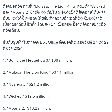
ຕ້ອງບອກວ່າ ການທີ່ “Mufasa: The Lion King” ລວມທັງ “Wicked”
ແລະ “Moana 2” ຍັງຄົງເກາະກັນໃນ 5 ອັນດັບນຶ່ງທີ່ສ້າງລາຍໄດ້ປະຈຳ
ສັບປະດາໄດ້ນີ້ ສະແດງໃຫ້ເຫັນເຖິງຄວາມສຳເລັດທີ່ດຳເນີນມາຢ່າງຕໍ່
ເນື່ອງຂອງດິສນີ້ ອີກຄັ້ງ ໂດຍສະເພາະເມື່ອສອງເລື້ອງຫລັງສາຍມາແລ້ວ
ກວ່າເດືອນ.
ອັນດັບຮູບເງົາໃນຕາລາງ Box Office ທ້າຍອາທິດ ຂອງວັນທີ 27 ຫາ 29
ທັນວາ 2024:
1. “Sonic the Hedgehog 3,” $38 million.
2. “Mufasa: The Lion King,” $37.1 million.
3. “Nosferatu,” $21.2 million.
4. “Wicked,” $19.5 million.
5. “Moana 2,” $18.2 million.