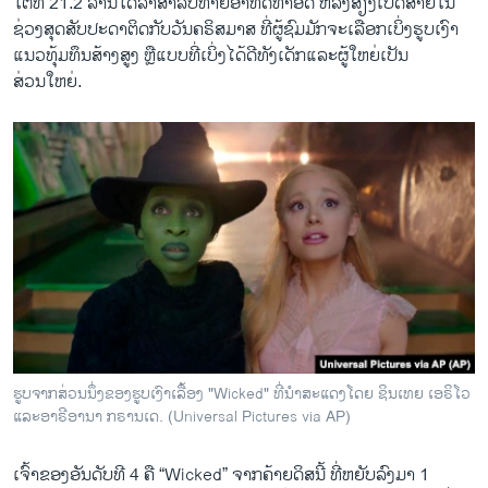
ໂຕທີ 21.2 ລ້ານໂດລາສຳລັບທ້າຍອາທິດທຳອິດ ຫລັງສ່ຽງເປີດສາຍໃນ
ຊ່ວງສຸດສັບປະດາຕິດກັບວັນຄຣິສມາສ ທີ່ຜູ້ຊົມມັກຈະເລືອກເບິ່ງຮູບເງົາ
ແນວທຸ້ມທຶນສ້າງສູງ ຫຼືແບບທີ່ເບິ່ງໄດ້ດີທັງເດັກແລະຜູ້ໃຫຍ່ເປັນ
ສ່ວນໃຫຍ່.
ຮູບຈາກສ່ວນນຶ່ງຂອງຮູບເງົາເລື້ອງ "Wicked" ທີ່ນຳສະແດງໂດຍ ຊິນເທຍ ເອຣິໂວ
ແລະອາຣີອານາ ກຣານເດ. (Universal Pictures via AP)
ເຈົ້າຂອງອັນດັບທີ 4 ຄື “Wicked” ຈາກຄ້າຍດິສນີ້ ທີ່ຫຍັບລົງມາ 1