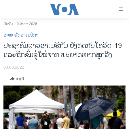
ລິ້ງ
ສຳຫລັບ
ເຂົ້າ
ວັນຈັນ, 10 ສິງຫາ 2026
ຫາ
ໂຮມເພຈ
ສະຫະລັດອາເມຣິກາ
ຂ້າມ
ລາວ
ປະ​ຊ​າ​ຄົມ​ລາວ​ອາ​ເມ​ຣິ​ກັນ ຍັງ​ຕິດກັບ​ໂຄວິດ-19
ຂ້າມ
ອາເມຣິກາ
ແລະ​ຖືກ​ຂົ່ມ​ຂູ່​ໃໝ່​ຈາກ ​ພະ​ຍ​າດ​ໝາກ​ສຸກ​ລີງ
ຂ້າມ
ໄປ
ການເລືອກຕັ້ງ ປະທານາທີບໍດີ ສະຫະລັດ 2024
ຫາ
03,08,2022
ຂ່າວ​ຈີນ
ຊອກ
ແຊຣ໌
ຄົ້ນ
ໂລກ
ເອເຊຍ
ອິດສະຫຼະພາບດ້ານການຂ່າວ
ຊີວິດຊາວລາວ
ຊຸມຊົນຊາວລາວ