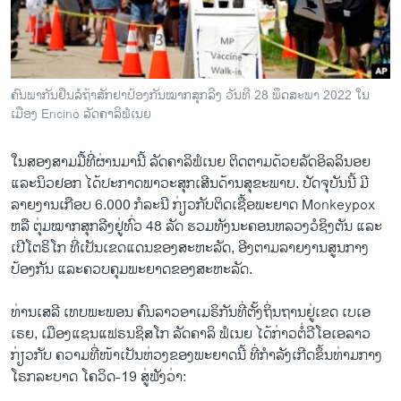
ວິທະຍາສາດ-ເທັກໂນໂລຈີ
ທຸລະກິດ
ພາສາອັງກິດ
ຄົນ​ພາ​ກັນ​ຢືນ​​ລໍ​ຖ້າສັກ​ຢາ​ປ້ອງ​ກັນ​ໝາກ​ສຸກ​ລີງ ວັນ​ທີ 28 ພຶດ​ສະ​ພາ 2022 ໃນ​
ວີດີໂອ
ເມືອງ Encino ລັດ​ຄາ​ລິ​ຟໍ​ເນຍ
ສຽງ
ໃນສອງສາມມື້ທີ່ຜ່ານມານີ້ ລັດຄາລິຟໍເນຍ ຕິດຕາມດ້ວຍລັດອິລລິນອຍ
ລາຍການກະຈາຍສຽງ
ແລະນິວຢອກ ໄດ້ປະກາດພາວະສຸກເສີນດ້ານສຸຂະພາບ. ປັດຈຸບັນນີ້ ມີ
ຕິດຕາມພວກເຮົາ ທີ່
ລາຍງານເກືອບ 6.000 ກໍລະນີ ກ່ຽວກັບຕິດເຊື້ອພະຍາດ Monkeypox
ລາຍງານ
ຫລື ຕຸ່ມໝາກສຸກລີງຢູ່ທົ່ວ 48 ລັດ ຮວມທັງນະຄອນຫລວງວໍຊິງຕັນ ແລະ
ເປີໂຕຣິໂກ ທີ່ເປັນເຂດແດນຂອງສະຫະລັດ, ອີງຕາມລາຍງານສູນກາງ
ປ້ອງກັນ ແລະຄວບຄຸມພະຍາດຂອງສະຫະລັດ.
ພາສາຕ່າງໆ
ທ່ານເສລີ ເທບພະພອນ ຄົນລາວອາເມຣິກັນທີ່ຕັ້ງຖິ່ນຖານຢູ່ເຂດ ເບເອ
ເຣຍ, ເມືອງແຊນແຟຣນຊິສໂກ ລັດຄາລິ ຟໍເນຍ ໄດ້ກ່າວຕໍ່ວີໂອເອລາວ
ກ່ຽວກັບ ຄວາມທີ່ໜ້າເປັນຫ່ວງຂອງພະຍາດນີ້ ທີ່ກຳລັງເກີດຂຶ້ນທ່າມກາງ
ໂຣກລະບາດ ໂຄວິດ-19 ສູ່ຟັງວ່າ: