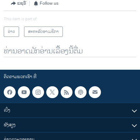
ແຊຣ໌
Follow us
This item is part of
ຂ່າວ
ສະຫະລັດອາເມຣິກາ
ທ່ານອາດມັກອ່ານເລື້ອງນີ້ຕື່ມ
ຕິດຕາມພວກເຮົາ ທີ່
ເບິ່ງ
ຟັງສຽງ
ຂ່າວແລະລາຍງານ