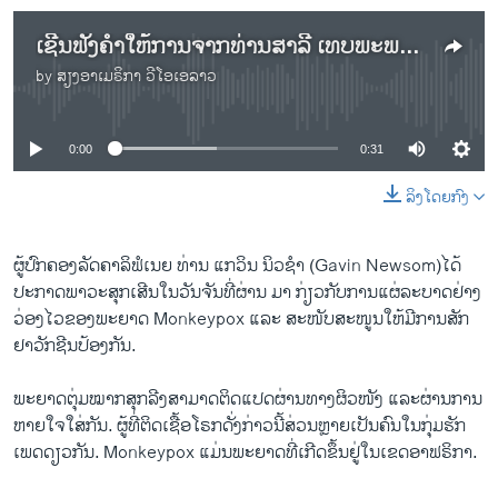
ເຊີນ​ຟັງ​ຄຳ​ໃຫ້​ການ​ຈາກ​ທ່ານ​ສາ​ລີ ເທບ​ພະ​ພອນ
by
ສຽງອາເມຣິກາ ວີໂອເອລາວ
No media source currently available
0:00
0:31
ລິງໂດຍກົງ
ຜູ້ປົກຄອງລັດຄາລິຟໍເນຍ ທ່ານ ແກວິນ ນິວຊຳ (Gavin Newsom)ໄດ້
ປະກາດພາວະສຸກເສີນໃນວັນຈັນທີ່ຜ່ານ ມາ ກ່ຽວກັບການແຜ່ລະບາດຢ່າງ
ວ່ອງໄວຂອງພະຍາດ Monkeypox ແລະ ສະໜັບສະໜູນໃຫ້ມີການສັກ
ຢາວັກຊີນປ້ອງກັນ.
ພະຍາດຕຸ່ມໝາກສຸກລີງສາມາດຕິດແປດຜ່ານທາງຜິວໜັງ ແລະຜ່ານການ
ຫາຍໃຈໃສ່ກັນ. ຜູ້ທີ່ຕິດເຊື້ອໂຣກດັ່ງກ່າວນີ້ສ່ວນຫຼາຍເປັນຄົນໃນກຸ່ມຮັກ
ເພດດຽວກັນ. Monkeypox ແມ່ນພະຍາດທີ່ເກີດຂຶ້ນຢູ່ໃນເຂດອາຟຣິກາ.