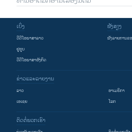
ທ່ານອາດມັກອ່ານເລື້ອງນີ້ຕື່ມ
ເບິ່ງ
ຟັງສຽງ
ວີດີໂອພາສາລາວ
ຟັງລາຍການຂອງ
ຢູທູບ
ວີດີໂອພາສາອັງກິດ
ຂ່າວແລະລາຍງານ
ລາວ
ອາເມຣິກາ
ເອເຊຍ
ໂລກ
ຕິດຕໍ່ພວກເຮົາ