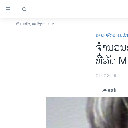
ລິ້ງ
ສຳຫລັບ
ເຂົ້າ
ຄົ້ນຫາ
ວັນພະຫັດ, 06 ສິງຫາ 2026
ໂຮມເພຈ
ຫາ
ສະຫະລັດອາເມຣິ
ລາວ
ຂ້າມ
ຈຳນວນຂ
ຂ້າມ
ອາເມຣິກາ
ຂ້າມ
ການເລືອກຕັ້ງ ປະທານາທີບໍດີ ສະຫະລັດ
ທີ່ລັດ M
ໄປ
2024
ຫາ
ຂ່າວ​ຈີນ
ຊອກ
21,02,2016
ຄົ້ນ
ໂລກ
ແຊຣ໌
ເອເຊຍ
ອິດສະຫຼະພາບດ້ານການຂ່າວ
ຊີວິດຊາວລາວ
ຊຸມຊົນຊາວລາວ