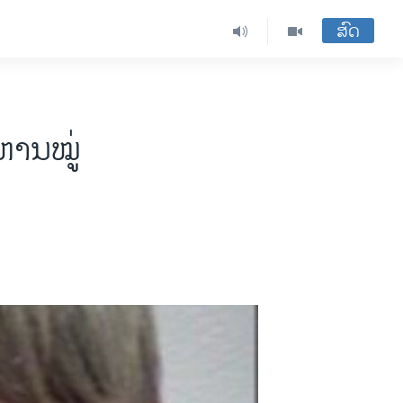
ສົດ
ຫານໝູ່