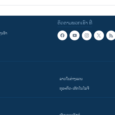
ຕິດຕາມພວກເຮົາ ທີ່
ເຮົາ
ລາວໃນຕ່າງແດນ
ທຸລະກິດ-ເທັກໂນໂລຈີ