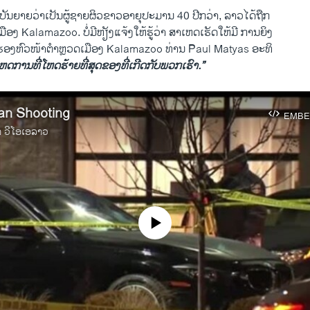
ືກບັນຍາຍວ່າເປັນຜູ້ຊາຍຜິວຂາວອາຍຸປະມານ 40 ປີກວ່າ, ລາວໄດ້ຖືກ
ືອງ Kalamazoo. ບໍ່ມີຫຽັງແຈ້ງໃຫ້ຮູ້ວ່າ ສາເຫດເຮັດໃຫ້ມີ ການຍິງ
່ງຜູ້ຮອງຫົວໜ້າຕຳຫຼວດເມືອງ Kalamazoo ທ່ານ Paul Matyas ອະທິ
ເຫດການທີ່ໂຫດຮ້າຍທີ່ສຸດຂອງທີ່ເກີດກັບພວກເຮົາ.”
an Shooting
EMBE
າ ວີໂອເອລາວ
No media source currently available