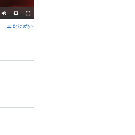
ລິງໂດຍກົງ
SHARE
width
px