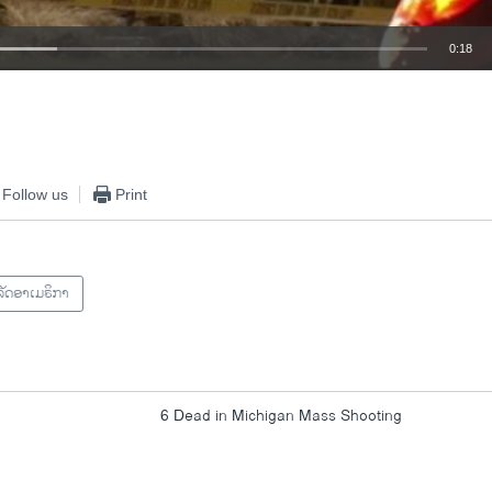
0:18
EMBED
Follow us
Print
ັດອາເມຣິກາ
6 Dead in Michigan Mass Shooting