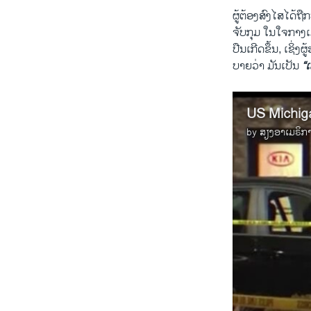
ຜູ້ຕ້ອງສົງໄສໄດ້ຖ
ຈັບກຸມ ໃນໃຈກາງເມ
ປືນເກີດຂຶ້ນ, ເຊິ
ບາຍວ່າ ມັນເປັນ
“
US Michig
by
ສຽງອາເມຣິກ