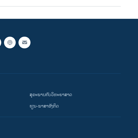
ສຸຂະພາບກັບວິທະຍາສາດ
ຮຽນ-ພາສາອັງກິດ