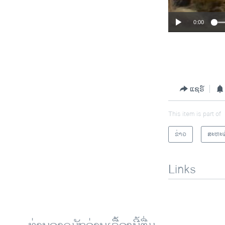
0:00
ແຊຣ໌
This item is part of
ຂ່າວ
ສະຫະລ
Links