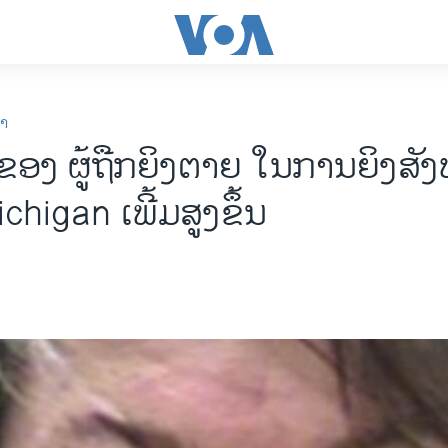
ກາ
ອງ ຜູ້ຖືກຍິງຕາຍ ໃນການຍິງສັງ
ichigan ເພີ້ມສູງຂຶ້ນ