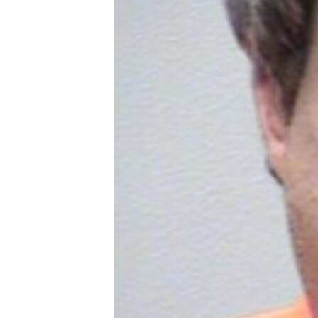
ວິທະຍາສາດ-ເທັກໂນໂລຈີ
ທຸລະກິດ
ພາສາອັງກິດ
ວີດີໂອ
ສຽງ
ລາຍການກະຈາຍສຽງ
ລາຍງານ