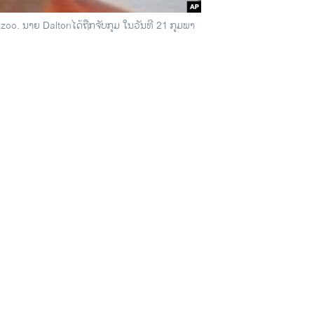
zoo. ນາຍ Daltonໄດ້ຖືກຈັບກຸມ ໃນວັນທີ 21 ກຸມພາ