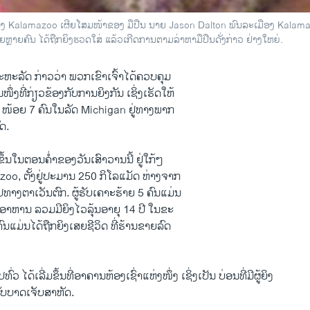
ເມືອງ Kalamazoo ເຜີຍໂສມໜ້າຂອງ ມືປືນ ນາຍ Jason Dalton ພົນລະເມືອງ Kalama
ຍຫຼາຍຄົນ ໄດ້ຖືກຍິງຮວດໃສ່ ແລ້ວເກີດການຕາມລ່າຫາມືປືນດັ່ງກ່າວ ຢ່າງໃຫຍ່.
 ສະຫະລັດ ກ່າວວ່າ ພວກເຂົາເຈົ້າໄດ້ຄວບຄຸມ
ນໜຶ່ງທີ່ກ່ຽວຂ້ອງກັບການຍິງກັນ ເຊິ່ງເຮັດໃຫ້
ງ ໜ້ອຍ 7 ຄົນໃນລັດ Michigan ຢູ່ທາງພາກ
ດ.
ຂຶ້ນໃນຕອນຄ່ຳຂອງວັນເສົາວານນີ້ ຢູ່ໃກ້ໆ
oo, ຕັ້ງຢູ່ປະມານ 250 ກິໂລແມັດ ຫ່າງຈາກ
ທາງຕາເວັນຕົກ. ຜູ້ຮັບເຄາະຮ້າຍ 5 ຄົນແມ່ນ
ານອາຫານ ລວມມີຍິງໄວລຸ້ນອາຍຸ 14 ປີ ໃນຂະ
 ຄົນແມ່ນໄດ້ຖືກຍິງເສຍຊີວິດ ທີ່ຮ້ານຂາຍລົດ
ວ ໄດ້ເລີ່ມຂຶ້ນທີ່ອາຄານຫ້ອງເຊົ່າແຫ່ງໜຶ່ງ ເຊິ່ງເປັນ ບ່ອນທີ່ມີຜູ້ຍິງ
້ຮັບບາດເຈັບສາຫັດ.