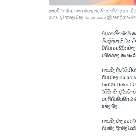
ພາບນີ້ ໄດ້ຮັບມາຈາກ ຫ້ອງການເຈົ້າໜ້າທີ່ຕຳຫຼວດ 
2016 ຢູ່ໃຈກາງເມືອງ Kalamazoo ຫຼັງຈາກຜູ້ເຄາະຮ້າ
ບັນດາເຈົ້າໜ້າທີ່
ຕົວຜູ້ຕ້ອງສົງໄສ ຄົ
ມີຄົນເສຍຊີວິດຢ່າ
ເໜືອຂອງ ສະຫະລັ
ການຍິງກັນໄດ້ເກີດ
ກັບເມືອງ Kalamaz
ນະຄອນDetroit ໄປ
ໄດ້ຖືກຍິງຢູ່ໃນຮ້
ນະທີ່ຄົນອື່ນອີກ 2
ແຫ່ງໜຶ່ງ.
ການຍິງຢ່າງຮວດໄປທົ່
ຄົນໜຶ່ງ ຖືກຍິງໄດ