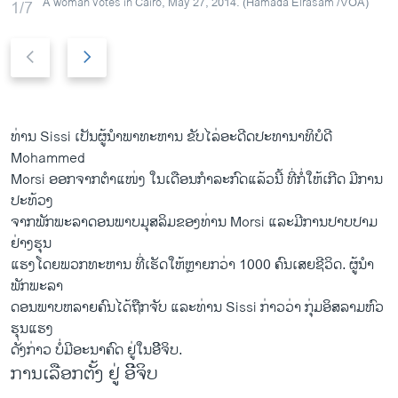
A woman votes in Cairo, May 27, 2014. (Hamada Elrasam /VOA)
1/7
P
N
r
e
e
x
v
t
i
s
ທ່ານ Sissi ​ເປັນຜູ້ນຳພາ​ທະຫານ ຂັບ​ໄລ່​ອະດີດປະທານາທິບໍດີ
o
l
Mohammed
u
i
Morsi ​ອອກຈາກຕຳແໜ່ງ ໃນ​ເດືອນ​ກຳ​ລະ​ກົດ​ແລ້ວ​ນີ້ ທີ່​ກໍ່​ໃຫ້​ເກີດ ​ມີການ
s
d
ປະ​ທ້ວງ​
s
e
ຈາກພັກ​ພະລາ​ດອນ​ພາບມຸ​ສ​ລິ​ມຂອງ​ທ່ານ Morsi ​ແລະ​ມີການປາບປາມ
l
ຢ່າງຮຸນ
i
​ແຮງໂດຍພວກທະຫານ ທີ່ເຮັດ​ໃຫ້​ຫຼາຍ​ກວ່າ 1000 ຄົນເສຍ​ຊີວິດ. ຜູ້ນຳ​
d
ພັກພະລາ
e
​ດອນ​ພາບຫລາຍ​ຄົນ​ໄດ້​ຖືກ​ຈັບ ​ແລະ​ທ່ານ Sissi ກ່າວ​ວ່າ ກຸ່ມ​ອິສລາມຫົວ
ຮຸນແຮງ
ດັ່ງກ່າວ ບໍ່​ມີ​ອະນາ​ຄົດ​ ຢູ່ໃນ​ອີີ​ຈິບ.
ການເລືອກຕັ້ງ ຢູ່ ອີິຈິບ