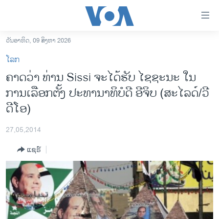
ລິ້ງ
ສຳຫລັບ
ເຂົ້າ
ວັນອາທິດ, 09 ສິງຫາ 2026
ຫາ
ໂຮມເພຈ
ໂລກ
ຂ້າມ
ລາວ
ຄາດ​ວ່າ ທ່ານ Sissi ຈະໄດ້ຮັບ ໄຊຊະນະ ໃນ
ຂ້າມ
ອາເມຣິກາ
ການເລືອກຕັ້ງ ປະທານາທິບໍດີ ອີ​ຈິບ (ສະ​ໄລ​ດ໌/ວີ
ຂ້າມ
ໄປ
ການເລືອກຕັ້ງ ປະທານາທີບໍດີ ສະຫະລັດ 2024
ດີໂອ)
ຫາ
ຂ່າວ​ຈີນ
ຊອກ
27,05,2014
ຄົ້ນ
ໂລກ
ແຊຣ໌
ເອເຊຍ
ອິດສະຫຼະພາບດ້ານການຂ່າວ
ຊີວິດຊາວລາວ
ຊຸມຊົນຊາວລາວ