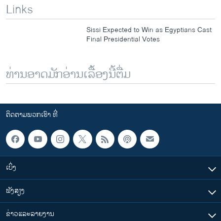
Links
Sissi Expected to Win as Egyptians Cast
Final Presidential Votes
ທ່ານອາດມັກອ່ານເລື້ອງນີ້ຕື່ມ
ຕິດຕາມພວກເຮົາ ທີ່
ເບິ່ງ
ຟັງສຽງ
ຂ່າວແລະລາຍງານ