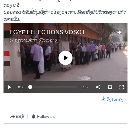
o
l
ທ້ວງ ຫລື
u
i
ບອຍຄອດ ຕໍ່ອັນ​ທີ່​ກຸ່ມ​ດັ່ງ​ກ່າວ​ຮ້ອງ​ວ່າ ການ​ເລືອກ​ຕັ້ງ​ທີ່​ບໍ່​ຖືກຕ້ອງ​ຕາມກົດ
s
d
ໝາຍນັ້ນ.
s
e
EGYPT ELECTIONS VOSOT
l
i
by
ສຽງອາເມຣິກາ ວີໂອເອລາວ
d
e
No media source currently available
0:00
1:36
ລິງໂດຍກົງ
ແຊຣ໌
Follow us