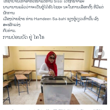
ໃຫ້ຊາບຈົນເທົ່າ​ອາທິດ​ໜ້າ​ແຕ່ທ່ານ Sissi ​ໄດ້​ຖືກ​ພິຈາລະ
ນາ​ມາ​ນານ​ແລ້ວ​ວ່າຈະ​ເປັນ​ຜູ້​ໄດ້ຮັບໄຊຊະ ນະ​ໃນ​ການເລືອກຕັ້ງ ທີ່ມີແຕ່​
ນັກ​ການ
ເມືອງຝ່າຍ​ຊ້າຍ ທ່ານ Hamdeen Sa-bahi ພຽງຜູ້ດຽວເທົ່ານັ້ນ ລົງ
ສະໝັກແຂ່ງ
ກັບທ່ານ​.
ການປ່ອນບັດ ຢູ່ ໄຄໂຣ