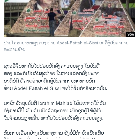
ວິທະຍາສາດ-ເທັກໂນໂລຈີ
ທຸລະກິດ
ພາສາອັງກິດ
ວີດີໂອ
ປ້າຍໂຄສະນາຫາສຽງຂອງ ທ່ານ Abdel-Fattah el-Sissi ອະດີຜູ້ບັນຊາການ
ສຽງ
ທະຫານອີຈິບ
ລາຍການກະຈາຍສຽງ
ຊາວ​ອີ​ຈິບພາກັນໄປ​ປ່ອນ​ບັດ​ລົງ​ຄະ​ແນນ​ສຽງ ​ໃນວັນທີ​
ຕິດຕາມພວກເຮົາ ທີ່
ສອງ ​ແລະ​ກໍເປັນວັນສຸດ​ທ້າຍ ​ໃນ​ການ​ເລືອກ​ຕັ້ງປະທາ
ລາຍງານ
ນາທິບໍດີ ທີ່​ຄາດ​ວ່າອະດີດຜູ້​ບັນຊາ​ການ​ທະຫານບົກ
ທ່ານ Abdel-Fattah el-Sissi ຈະໄດ້ຂຶ້ນ​ກຳ​ອຳນາດ​ນັ້ນ.
ພາສາຕ່າງໆ
ນາຍົກລັດຖະມົນຕີ Ibrahim Mahlab ​ໄດ້​ປະກາດໃຫ້ວັນ
​ອັງຄານ​ມື້​ນີ້ ​ເປັນ​ວັນ ພັກລັດຖະ​ການ ​ເພື່ອຊຸກຍູ້​ໃຫ້​ຜູ້​ຄົນ
ໃນຈຳນວນຫຼາຍຂຶ້ນ ພາກັນ​ໄປ​ປ່ອນ​ບັດ​ລົງ​ຄະ​ແນນ​ສຽງ.
ຜົນ​ການ​ເລືອກ​ຢ່າງເປັນ​ທາງ​ການ ຍັງບໍ່​ມີ​ກຳນົດເປີດເຜີຍ