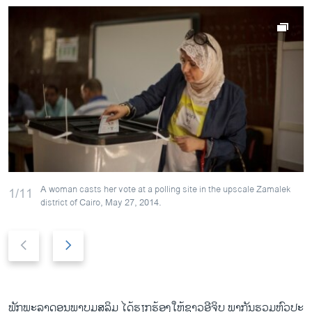
A woman casts her vote at a polling site in the upscale Zamalek
1/11
district of Cairo, May 27, 2014.
P
N
r
e
e
x
v
t
i
s
ພັກ​ພະລາດອນ​ພາບມຸສລິ​ມ ​ໄດ້​ຮຽກຮ້ອງ​ໃຫ້ຊາວ​ອີ​ຈິບ ພາກັນ​ຮວມຫົວປະ​