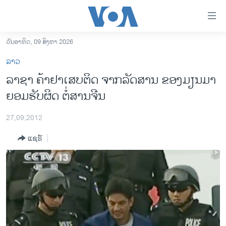
ລິ້ງ
ສຳຫລັບ
ເຂົ້າ
ວັນອາທິດ, 09 ສິງຫາ 2026
ຫາ
ໂຮມເພຈ
ລາວ
ຂ້າມ
ລາວ
ລາຊາ ຄ້າຢາເສບຕິດ ຈາກລັດສານ ຂອງມຽນມາ
ຂ້າມ
ອາເມຣິກາ
ຍອມຮັບຜິດ ຕໍ່ສານຈີນ
ຂ້າມ
ໄປ
ການເລືອກຕັ້ງ ປະທານາທີບໍດີ ສະຫະລັດ 2024
ຫາ
27,09,2012
ຂ່າວ​ຈີນ
ຊອກ
ແຊຣ໌
ຄົ້ນ
ໂລກ
ເອເຊຍ
ອິດສະຫຼະພາບດ້ານການຂ່າວ
ຊີວິດຊາວລາວ
ຊຸມຊົນຊາວລາວ