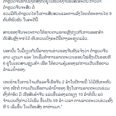
ຕຳຫຼວດຈີນທ່ານນຶ່ງທີ່ສັງກັດຢູ່ໃນໜ່ວຍງານພິເສດຄະດີນີ້ ກ່າວວ່າ
ຕຳຫຼວດຈີນຈະສືບ ຕໍ່
ຮ່ວມມືກັບຕຳຫຼວດໄທໃນການສືບສວນແລະການລົງໂທດຕໍ່ທະຫານໄທ 9
ຄົນທີ່ພົວພັນ ໃນຄະດີນີ້.
ສານຂອງຈີນຈະປະກາດໃຫ້ຊາບຕາມພາຍຫຼັງກ່ຽວກັບການອອກຄຳ
ຕັດສິນຫຼັງຈາກໄດ້ ທົບທວນເບິ່ງຄະດີນີ້ຢ່າງລະອຽດແລ້ວ.
ນອກນັ້ນ ໃນມື້ດຽວກັນນີ້ລາຍງານຂ່າວຂອງຈີນຍັງແຈ້ງວ່າ ຕຳຫຼວດຈີນ
ລາວ ມຽນມາ ແລະ ໄທເລີ້ມທຳການລາດຕະເວນຮອບໃໝ່ຊຶ່ງເປັນຮອບທີ
6 ຢູ່ໃນເຂດສາມຫຼ່ຽມຄຳ ເພື່ອ ໃຫ້ຄວາມຄຸ້ມຄອງແກ່ການເດີນເຮືອຕາມ
ລຳແມ່ນໍ້າຂອງ.
ເຫດຮ້າຍໃນການໂຈມຕີແລະຈີ້ເຮືອຈີນ 2 ລຳໃນປີກາຍນີ້ ໄດ້ມີຜົນກະທົບ
ຢ່າງ ໜັກຕໍ່ ການເດີນເຮືອຕາມລຳນໍ້າຂອງ ຊຶ່ງໃນການລາດຕະເວນຮ່ວມ
ຄັ້ງທຳອິດ ມີ ເຮືອສິນຄ້າຈີນ ແລ່ນຂຶ້ນລ່ອງແຕ່ພຽງ 10 ລຳທໍ່ນັ້ນ ແຕ່
ຈຳນວນດັ່ງກ່າວໄດ້ເພີ່ມ ຂຶ້ນເປັນ 59 ລຳ ເວລາ ການລາດຕະເວນຮ່ວມຄັ້ງ
ທີ 5 ເລີ່ມຂຶ້ນ ໃນເດືອນສິງ ຫາຜ່ານມາ.”