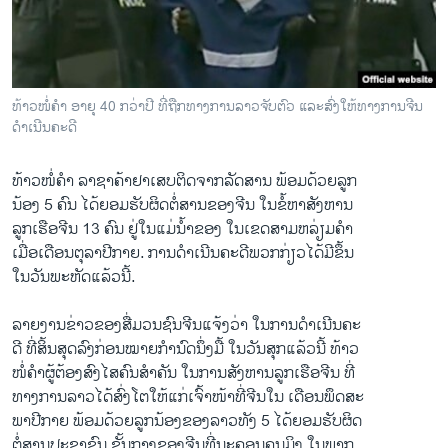
ວິທະຍາສາດ-ເທັກໂນໂລຈີ
ທຸລະກິດ
ພາສາອັງກິດ
ທ້າວໜໍ່ຄຳ ອາຍຸ 40 ກວ່າປີ ທີ່ຖືກທາງການລາວຈັບຕົວ ແລະສົ່ງໃຫ້ທາງການຈີນ
ວີດີໂອ
ດໍາເນີນຄະດີ
ສຽງ
ທ້າວໜໍ່ຄຳ ລາຊາຄ້າຢາເສບຕິດຈາກລັດສານ ພ້ອມດ້ວຍລູກ
ລາຍການກະຈາຍສຽງ
ນ້ອງ 5 ຄົນ ໄດ້ຍອມຮັບຜິດຕໍ່ສານຂອງຈີນ ໃນຂໍ້ຫາສັງຫານ
ຕິດຕາມພວກເຮົາ ທີ່
ລູກເຮືອຈີນ 13 ຄົນ ຢູ່ໃນແມ່ນໍ້າຂອງ ໃນເຂດສາມຫລ່ຽມຄໍາ
ລາຍງານ
ເມື່ອເດືອນຕຸລາປີກາຍ. ການດໍາເນີນຄະດີພວກກ່ຽວໄດ້ມີຂຶ້ນ
ໃນວັນພະຫັດແລ້ວນີ້.
ພາສາຕ່າງໆ
ລາຍງານຂ່າວຂອງສື່ມວນຊົນຈີນແຈ້ງວ່າ ໃນການດຳເນີນຄະ
ດີ ທີ່ສິ້ນສຸດລົງກ່ອນໝາຍກຳນົດນຶ່ງມື້ ໃນວັນສຸກແລ້ວນີ້ ທ້າວ
ໜໍ່ຄຳຜູ້ຕ້ອງສົງໄສຄົນສຳຄັນ ໃນການສັງຫານລູກເຮືອຈີນ ທີ່
ທາງການລາວໄດ້ສົ່ງໂຕໃຫ້ແກ່ເຈົ້າໜ້າທີ່ຈີນໃນ ເດືອນພຶດສະ
ພາປີກາຍ ພ້ອມດ້ວຍລູກນ້ອງຂອງລາວທັງ 5 ໄດ້ຍອມຮັບຜິດ
ຕໍ່ສານປະຊາຊົນ ຊັ້ນກາງຂອງຈີນທີ່ນະຄອນຄຸນມິງ ໃນພາກ