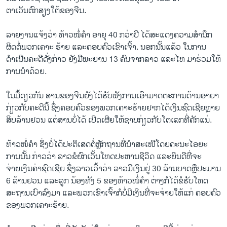
ຕາເວັນຕົກສຽງໃຕ້ຂອງຈີນ.
ລາຍງານແຈ້ງວ່າ ທ້າວໜໍ່ຄຳ ອາຍຸ 40 ກວ່າປີ ໄດ້ສະແດງຄວາມສຳນຶກ
ຜິດຕໍ່ພວກເຄາະ ຮ້າຍ ແລະຄອບຄົວເຂົາເຈົ້າ. ນອກນັ້ນແລ້ວ ໃນການ
ດຳເນີນຄະດີດັ່ງກ່າວ ຍັງມີພະຍານ 13 ຄົນຈາກລາວ ແລະໄທ ມາຮ່ວມໃຫ້
ການນຳດ້ວຍ.
ໃນມື້ດຽວກັນ ສານຂອງຈີນຍັງໄດ້ຮັບຟັງການເອົາມາດຕະການດ້ານອາຍາ
ກ່ຽວກັບຄະດີນີ້ ຊຶ່ງຄອບຄົວຂອງພວກເຄາະຮ້າຍຢາກໄດ້ເງິນຊົດເຊີຍຫຼາຍ
ສິບລ້ານຢວນ ແຕ່ສານບໍ່ໄດ້ ເປີດເຜີຍໃຫ້ຊາບກ່ຽວກັບໂຕເລກທີ່ຄັກແນ່.
ທ້າວໜໍ່ຄຳ ຊຶ່ງບໍ່ໄດ້ປະຕິເສດຕໍ່ຫຼັກຖານທີ່ນຳສະເໜີໂດຍຄະນະໄອຍະ
ການນັ້ນ ກ່າວວ່າ ລາວຂໍຍົກເວັ້ນໂທດປະຫານຊີວິດ ແລະຍິນດີທີ່ຈະ
ຈ່າຍເງິນຄ່າຊົດເຊີຍ ຊຶ່ງລາວເວົ້າວ່າ ລາວມີເງິນຢູ່ 30 ລ້ານບາດຫຼືປະມານ
6 ລ້ານຢວນ ແລະລູກ ນ້ອງທັງ 5 ຂອງທ້າວໜໍ່ຄຳ ຕ່າງກໍໄດ້ຂໍຮັບໂທດ
ສະຖານເບົາລົງມາ ແລະພວກເຂົາເຈົ້າກໍບໍ່ມີເງິນທີ່ຈະຈ່າຍໃຫ້ແກ່ ຄອບຄົວ
ຂອງພວກເຄາະຮ້າຍ.