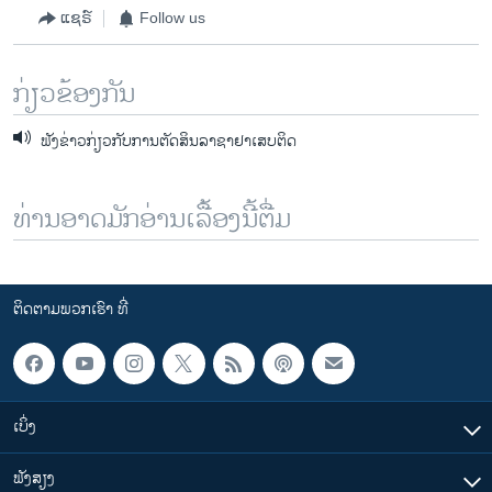
ແຊຣ໌
Follow us
ກ່ຽວຂ້ອງກັນ
ຟັງຂ່າວກ່ຽວກັບການຕັດສິນລາຊາຢາເສບຕິດ
ທ່ານອາດມັກອ່ານເລື້ອງນີ້ຕື່ມ
ຕິດຕາມພວກເຮົາ ທີ່
ເບິ່ງ
ຟັງສຽງ