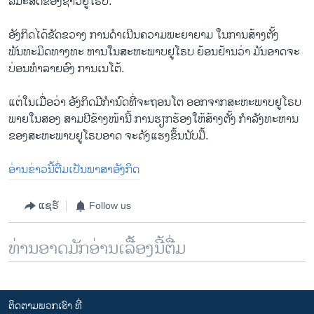
ລິມະສິດຂອງຊາວຢູໂຣບ.
ອັງກິດໄດ້ຂັດຂວາງ ການດຳເນີນຄວາມພະຍາຍາມ ໃນການສ້າງຕັ້ງ
ພັນທະມິດທາງທະ ຫານໃນສະຫະພາບຢູໂຣບ ຍ້ອນຢ້ານວ່າ ມັນອາດຈະ
ບ່ອນທຳລາຍອົງ ການເນໂຕ້.
ແຕ່ໃນເມື່ອວ່າ ອັງກິດມີກຳນົດທີ່ຈະຖອນໂຕ ອອກຈາກສະຫະພາບຢູໂຣບ
ພາຍໃນສອງ ສາມປີຂ້າງໜ້ານີ້ ການຮຽກຮ້ອງໃຫ້ສ້າງຕັ້ງ ກຳລັງທະຫານ
ຂອງສະຫະພາບຢູໂຣບອາດ ຈະດັງແຮງຂຶ້ນນັບມື້.
ອ່ານຂ່າວນີ້ຕື່ມເປັນພາສາອັງກິດ
ແຊຣ໌
Follow us
ທ່ານອາດມັກອ່ານເລື້ອງນີ້ຕື່ມ
ຕິດຕາມພວກເຮົາ ທີ່