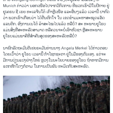
Munich ກ່າວວ່າ ນອກເໜືອໄປຈາກວິກິດການ ທີ່ພວກເຮົາມີໃນປີກາຍ ຢູ່
ຢູເຄຣນ ຊີ ເຣຍ ທະເລຈີນໃຕ້ ເກົາຫຼີເໜືອ ແລະອື່ນໆແລ້ວ ເວລານີ້ ປາກົດ
ວ່າ ພວກເຮົາເກືອບວ່າ ໄດ້ຕື່ນຕົກໃຈ ໃນ ເຂດຂ້າມມະຫາສະໝຸດແອັດ
ແລນຕິກ. ອົງການເນໂຕ້ ລ້າສະໄໝໄປແລ້ວ ຫລືບໍ່? ສະ ຫະພາບຢູໂຣບ
ແມ່ນສິ່ງທີິ່ສະຫະລັດສາມາດ ຫລືຄວນຈະບໍ່ເອົາຫົວຊາ ຫຼືສະຫະພາບ
ຢູໂຣບແມ່ນພາຄີທີ່ສຳຄັນສຸດຂອງສະຫະລັດຫລືບໍ່?
ນາຍົກລັດຖະມົນຕີເຢຍຣະມັນທ່ານນາງ Angela Merkel ໄດ້ກ່າວຕອບ
ໂດຍເວົ້າວ່າ ຢູໂຣບ ເວລານີ້ ກຳໂຊກຊະຕາ ຢູ່ໃນມືຂອງຕົນເອງ. ແຕ່ຈະ
ມີການປ່ຽນແປງຢ່າງໃຫຍ່ ຫຼວງໃນນະໂຍບາຍຂອງຢູໂຣບ ຖ້າຫາກມີການ
ແຕກຫັກໃດໆກໍຕາມ ໃນການເປັນພັນ ທະມິດກັບສະຫະລັດ.