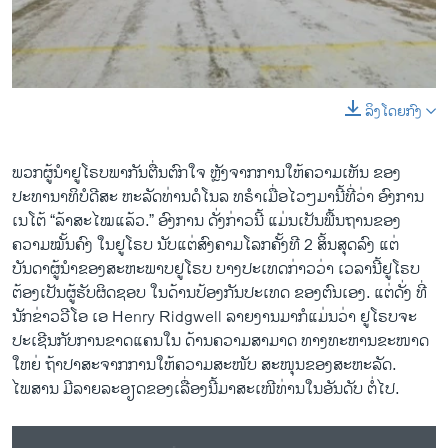
ວິທະຍາສາດ-ເທັກໂນໂລຈີ
ທຸລະກິດ
ພາສາອັງກິດ
ລິງໂດຍກົງ
0:00
0:02:35
ວີດີໂອ
EMBED
SHARE
ສຽງ
ພວກຜູ້ນຳຢູໂຣບພາກັນຕື່ນຕົກໃຈ ຫຼັງຈາກການໃຫ້ຄວາມເຫັນ ຂອງ
ປະທານາທິບໍດີສະ ຫະລັດທ່ານດໍໂນລ ທຣຳເມື່ອໄວໆມານີ້ທີ່ວ່າ ອົງການ
ລາຍການກະຈາຍສຽງ
ຕິດຕາມພວກເຮົາ ທີ່
ເນໂຕ້ “ລ້າສະໄໝແລ້ວ.” ອົງການ ດັ່ງກ່າວນີ້ ແມ່ນເປັນພື້ນຖານຂອງ
ລາຍງານ
ຄວາມໝັ້ນຄົງ ໃນຢູໂຣບ ນັບແຕ່ສົງຄາມໂລກຄັ້ງທີ 2 ສິ້ນສຸດລົງ ແຕ່
ບັນດາຜູ້ນຳຂອງສະຫະພາບຢູໂຣບ ບາງປະເທດກ່າວວ່າ ເວລານີ້ຢູໂຣບ
ຕ້ອງເປັນຜູ້ຮັບຜິດຊອບ ໃນດ້ານປ້ອງກັນປະເທດ ຂອງຕົນເອງ. ແຕ່ດັ່ງ ທີ່
ພາສາຕ່າງໆ
ເຊີນຟັງ ລາຍງານ ຢູໂຣບ ພິຈາລະນາ ຈະຕັ້ງ ກອງກຳລັງ ຂອງຕົນ
ນັກຂ່າວວີໂອ ເອ Henry Ridgwell ລາຍງານມາກໍແມ່ນວ່າ ຢູໂຣບຈະ
EMBED
SHARE
ປະເຊີນກັບການຂາດແຄນໃນ ດ້ານຄວາມສາມາດ ທາງທະຫານຂະໜາດ
by
ສຽງອາເມຣິກາ ວີໂອເອລາວ
ໃຫຍ່ ຖ້າປາສະຈາກການໃຫ້ຄວາມສະໜັບ ສະໜຸນຂອງສະຫະລັດ.
ໄພສານ ມີລາຍລະອຽດຂອງເລື່ອງນີ້ມາສະເໜີທ່ານໃນອັນດັບ ຕໍ່ໄປ.