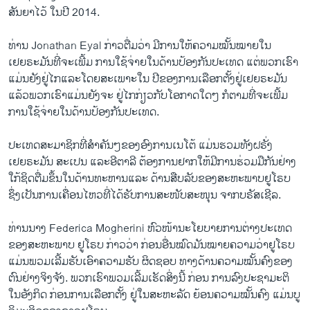
ສັນຍາໄວ້ ໃນປີ 2014.
ທ່ານ Jonathan Eyal ກ່າວຕື່ມວ່າ ມີການໃຫ້ຄວາມໝັ້ນໝາຍໃນ
ເຢຍຣະມັນທີ່ຈະເພີ້ມ ການໃຊ້ຈ່າຍໃນດ້ານປ້ອງກັນປະເທດ ແຕ່ພວກເຮົາ
ແມ່ນຍັງຢູ່ໄກແລະໂດຍສະເພາະໃນ ປີຂອງການເລືອກຕັ້ງຢູ່ເຢຍຣະມັນ
ແລ້ວພວກເຮົາແມ່ນຍັງຈະ ຢູ່ໄກກ່ຽວກັບໂອກາດໃດໆ ກໍຕາມທີ່ຈະເພີ້ມ
ການໃຊ້ຈ່າຍໃນດ້ານປ້ອງກັນປະເທດ.
ປະເທດສະມາຊິກທີ່ສຳຄັນໆຂອງອົງການເນໂຕ້ ແມ່ນຮວມທັງຝຣັ່ງ
ເຢຍຣະມັນ ສະເປນ ແລະອີຕາລີ ຕ້ອງການຢາກໃຫ້ມີການຮ່ວມມືກັນຢ່າງ
ໃກ້ຊິດຕື່ມຂຶ້ນໃນດ້ານທະຫານແລະ ດ້ານສືບລັບຂອງສະຫະພາບຢູໂຣບ
ຊຶ່ງເປັນການເຄື່ອນໄຫວທີ່ໄດ້ຮັບການສະໜັບສະໜຸນ ຈາກບຣັສເຊີລ.
ທ່ານນາງ Federica Mogherini ຫົວໜ້ານະໂຍບາຍການຕ່າງປະເທດ
ຂອງສະຫະພາບ ຢູໂຣບ ກ່າວວ່າ ກ່ອນອື່ນໝົດມັນໝາຍຄວາມວ່າຢູໂຣບ
ແມ່ນພວມເລີ້ມຮັບເອົາຄວາມຮັບ ຜິດຊອບ ທາງດ້ານຄວາມໝັ້ນຄົງຂອງ
ຕົນຢ່າງຈິງຈັງ. ພວກເຮົາພວມເລີ້ມເຮັດສິ່ງນີ້ ກ່ອນ ການລົງປະຊາມະຕິ
ໃນອັງກິດ ກ່ອນການເລືອກຕັ້ງ ຢູ່ໃນສະຫະລັດ ຍ້ອນຄວາມໝັ້ນຄົງ ແມ່ນບູ