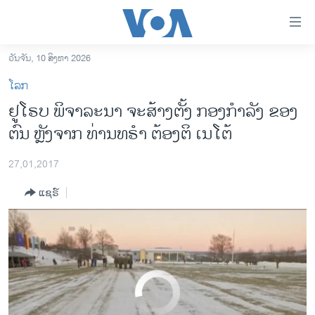
ລິ້ງ
ສຳຫລັບ
ເຂົ້າ
ວັນຈັນ, 10 ສິງຫາ 2026
Shaken by Trump’s Criticism of NATO, Europe Mulls Building Own Military Force
EMBED
SHARE
ຫາ
ໂຮມເພຈ
ໂລກ
ຂ້າມ
ລາວ
ຢູໂຣບ ພິຈາລະນາ ຈະສ້າງຕັ້ງ ກອງກຳລັງ ຂອງ
ຂ້າມ
ອາເມຣິກາ
ຕົນ ຫຼັງຈາກ ທ່ານທຣຳ ຕ້ອງຕິ ເນໂຕ້
ຂ້າມ
ໄປ
ການເລືອກຕັ້ງ ປະທານາທີບໍດີ ສະຫະລັດ 2024
ຫາ
27,01,2017
ຂ່າວ​ຈີນ
ຊອກ
ແຊຣ໌
ຄົ້ນ
ໂລກ
ເອເຊຍ
ອິດສະຫຼະພາບດ້ານການຂ່າວ
ຊີວິດຊາວລາວ
No media source currently available
ຊຸມຊົນຊາວລາວ