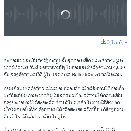
No media source currently available
ລິງໂດຍກົງ
0:00
0:04:45
EMBED
SHARE
ທະຫານເຢຍຣະມັນ ກຳລັງກະກຽມຂັ້ນສຸດທ້າຍ ເພື່ອໄປປະຈຳການຢູ່ປະ
ເທດລີທົວເນຍ ອັນເປັນພາກສ່ວນນຶ່ງ ໃນການເສີມກຳລັງຈຳນວນ 4,000
ຄົນ ຂອງອົງການເນໂຕ້ ຢູ່ໃນ ເຂດທະເລ Baltic ແລະປະເທດໂປແລນ.
ການເຄື່ອນໄຫວດັ່ງກ່າວ ແມ່ນໝາຍຄວາມວ່າ ເພື່ອເປັນການໃຫ້ການຄ້ຳ
ປະກັນແກ່ບັນ ດາປະເທດທີ່ຢູ່ໃນເຂດແນວໜ້າ. ແຕ່ການໃຫ້ຄວາມເຫັນ
ຂອງປະທານາທິບໍດີສະຫະລັດ ທ່ານ ດໍໂນລ ທຣຳ ໃນການໃຫ້ສຳພາດ
ເມື່ອໄວໆມານີ້ ທີ່ວ່າ ອົງການເນໂຕ້ “ລ້າສະໄໝ ແລ້ວນັ້ນ” ໄດ້ສ້າງຄວາມ
ຕື່ນຕົກໃຈ ໃຫ້ແກ່ພັນທະມິດ ໃນຢູໂຣບ.
ທ່ານ Wolfgang Ischinger ຫົວໜ້າກອງປະຊຸມຄວາມໝັ້ນຄົງ ທີ່