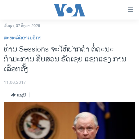
ລິ້ງ
ສຳຫລັບ
ເຂົ້າ
ວັນສຸກ, 07 ສິງຫາ 2026
ຫາ
ໂຮມເພຈ
ສະຫະລັດອາເມຣິກາ
ຂ້າມ
ລາວ
ທ່ານ Sessions ຈະໃຫ້ປາກຄຳ ຕໍ່ຄະນະ
ຂ້າມ
ອາເມຣິກາ
ກຳມະການ ສືບສວນ ຣັດເຊຍ ແຊກແຊງ ການ
ຂ້າມ
ໄປ
ການເລືອກຕັ້ງ ປະທານາທີບໍດີ ສະຫະລັດ 2024
ເລືອກຕັ້ງ
ຫາ
ຂ່າວ​ຈີນ
ຊອກ
11,06,2017
ຄົ້ນ
ໂລກ
ແຊຣ໌
ເອເຊຍ
ອິດສະຫຼະພາບດ້ານການຂ່າວ
ຊີວິດຊາວລາວ
ຊຸມຊົນຊາວລາວ