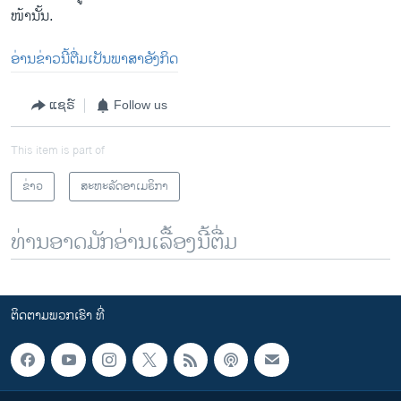
ໜ້ານັ້ນ.
ອ່ານຂ່າວນີ້ຕື່ມເປັນພາສາອັງກິດ
ແຊຣ໌
Follow us
This item is part of
ຂ່າວ
ສະຫະລັດອາເມຣິກາ
ທ່ານອາດມັກອ່ານເລື້ອງນີ້ຕື່ມ
ຕິດຕາມພວກເຮົາ ທີ່