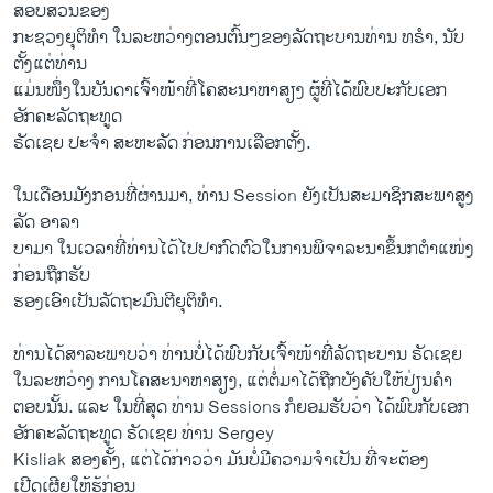
ສອບສວນຂອງ
ກະຊວງຍຸຕິທຳ ໃນລະຫວ່າງຕອນຕົ້ນໆຂອງລັດຖະບານທ່ານ ທຣຳ, ນັບ
ຕັ້ງແຕ່ທ່ານ
ແມ່ນໜຶ່ງໃນບັນດາເຈົ້າໜ້າທີ່ໂຄສະນາຫາສຽງ ຜູ້ທີ່ໄດ້ພົບປະກັບເອກ
ອັກຄະລັດຖະທູດ
ຣັດເຊຍ ປະຈຳ ສະຫະລັດ ກ່ອນການເລືອກຕັ້ງ.
ໃນເດືອນມັງກອນທີ່ຜ່ານມາ, ທ່ານ Session ຍັງເປັນສະມາຊິກສະພາສູງ
ລັດ ອາລາ
ບາມາ ໃນເວລາທີ່ທ່ານໄດ້ໄປປາກົດຕົວໃນການພິຈາລະນາຂຶ້ນກຕຳແໜ່ງ
ກ່ອນຖືກຮັບ
ຮອງເອົາເປັນລັດຖະມົນຕີຍຸຕິທຳ.
ທ່ານໄດ້ສາລະພາບວ່າ ທ່ານບໍ່ໄດ້ພົບກັບເຈົ້າໜ້າທີ່ລັດຖະບານ ຣັດເຊຍ
ໃນລະຫວ່າງ ການໂຄສະນາຫາສຽງ, ແຕ່ຕໍ່ມາໄດ້ຖືກບັງຄັບໃຫ້ປ່ຽນຄຳ
ຕອບນັ້ນ. ແລະ ໃນທີ່ສຸດ ທ່ານ Sessions ກໍຍອມຮັບວ່າ ໄດ້ພົບກັບເອກ
ອັກຄະລັດຖະທູດ ຣັດເຊຍ ທ່ານ Sergey
Kisliak ສອງຄັ້ງ, ແຕ່ໄດ້ກ່າວວ່າ ມັນບໍ່ມີຄວາມຈຳເປັນ ທີ່ຈະຕ້ອງ
ເປີດເຜີຍໃຫ້ຮູ້ກ່ອນ