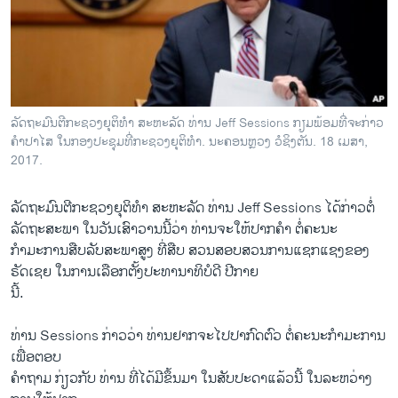
ວິທະຍາສາດ-ເທັກໂນໂລຈີ
ທຸລະກິດ
ພາສາອັງກິດ
ວີດີໂອ
ລັດຖະມົນຕີກະຊວງຍຸຕິທຳ ສະຫະລັດ ທ່ານ Jeff Sessions ກຽມພ້ອມທີ່ຈະກ່າວ
ສຽງ
ຄຳປາໄສ ໃນກອງປະຊຸມທີ່ກະຊວງຍຸຕິທຳ. ນະຄອນຫຼວງ ວໍຊິງຕັນ. 18 ເມສາ,
2017.
ລາຍການກະຈາຍສຽງ
ຕິດຕາມພວກເຮົາ ທີ່
ລັດຖະມົນຕີກະຊວງຍຸຕິທຳ ສະຫະລັດ ທ່ານ Jeff Sessions ໄດ້ກ່າວຕໍ່
ລາຍງານ
ລັດຖະສະພາ ໃນວັນເສົາວານນີ້ວ່າ ທ່ານຈະໃຫ້ປາກຄຳ ຕໍ່ຄະນະ
ກຳມະການສືບລັບສະພາສູງ ທີ່ສືບ ສວນສອບສວນການແຊກແຊງຂອງ
ຣັດເຊຍ ໃນການເລືອກຕັ້ງປະທານາທິບໍດີ ປີກາຍ
ພາສາຕ່າງໆ
ນີ້.
ທ່ານ Sessions ກ່າວວ່າ ທ່ານຢາກຈະໄປປາກົດຕົວ ຕໍ່ຄະນະກຳມະການ
ເພື່ອຕອບ
ຄຳຖາມ ກ່ຽວກັບ ທ່ານ ທີ່ໄດ້ມີຂຶ້ນມາ ໃນສັບປະດາແລ້ວນີ້ ໃນລະຫວ່າງ