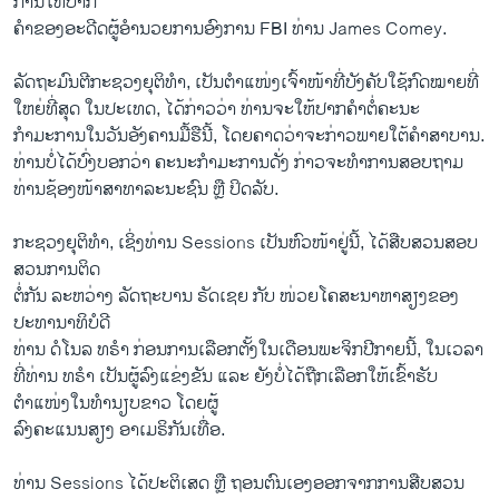
ການໃຫ້ປາກ
ຄຳຂອງອະດີດຜູ້ອຳນວຍການອົງການ FBI ທ່ານ James Comey.
ລັດຖະມົນຕີກະຊວງຍຸຕິທຳ, ເປັນຕຳແໜ່ງເຈົ້າໜ້າທີ່ບັງຄັບໃຊ້ກົດໝາຍທີ່
ໃຫຍ່ທີ່ສຸດ ໃນປະເທດ, ໄດ້ກ່າວວ່າ ທ່ານຈະໃຫ້ປາກຄຳຕໍ່ຄະນະ
ກຳມະການໃນວັນອັງຄານມື້ຮືນີ້, ໂດຍຄາດວ່າຈະກ່າວພາຍໃຕ້ຄຳສາບານ.
ທ່ານບໍ່ໄດ້ບົ່ງບອກວ່າ ຄະນະກຳມະການດັ່ງ ກ່າວຈະທຳການສອບຖາມ
ທ່ານຊ້ອງໜ້າສາທາລະນະຊົນ ຫຼື ປິດລັບ.
ກະຊວງຍຸຕິທຳ, ເຊິ່ງທ່ານ Sessions ເປັນຫົວໜ້າຢູ່ນີ້, ໄດ້ສືບສວນສອບ
ສວນການຕິດ
ຕໍ່ກັນ ລະຫວ່າງ ລັດຖະບານ ຣັດເຊຍ ກັບ ໜ່ວຍໂຄສະນາຫາສຽງຂອງ
ປະທານາທິບໍດີ
ທ່ານ ດໍໂນລ ທຣຳ ກ່ອນການເລືອກຕັ້ງໃນເດືອນພະຈິກປີກາຍນີ້, ໃນເວລາ
ທີ່ທ່ານ ທຣຳ ເປັນຜູ້ລົງແຂ່ງຂັນ ແລະ ຍັງບໍ່ໄດ້ຖືກເລືອກໃຫ້ເຂົ້າຮັບ
ຕຳແໜ່ງໃນທຳນຽບຂາວ ໂດຍຜູ້
ລົງຄະແນນສຽງ ອາເມຣິກັນເທື່ອ.
ທ່ານ Sessions ໄດ້ປະຕິເສດ ຫຼື ຖອນຕົນເອງອອກຈາກການສືບສວນ