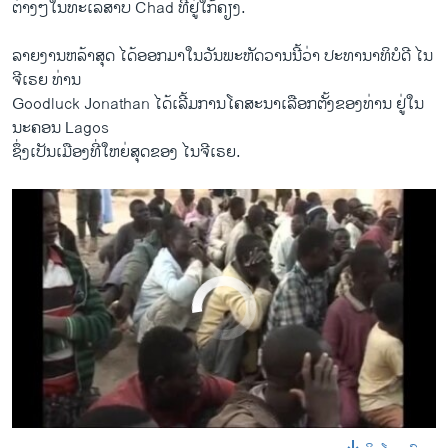
ຕ່າງໆ​ໃນທະເລສາບ Chad ທີ່ຢູ່ໃກ້ຄຽງ.
by
ສຽງອາເມຣິກາ ວີໂອເອລາວ
ລາຍ​ງານ​ຫລ້າ​ສຸດ ​ໄດ້​ອອກ​ມາ​ໃນ​ວັນ​ພະຫັດ​ວານ​ນີ້ວ່າ ປະທານາທິບໍດີ ​ໄນ​
ຈີ​ເຣຍ ທ່ານ
Goodluck Jonathan ​ໄດ້​ເລີ້ມການ​ໂຄສະນາ​ເລືອກ​ຕັ້ງ​ຂອງ​ທ່ານ ຢູ່​ໃນ​
ນະຄອນ Lagos
ຊຶ່ງເປັນເມືອງທີ່ໃຫຍ່​ສຸດ​ຂອງ ​ໄນ​ຈີ​ເຣຍ.
No media source currently available
0:00
0:00:40