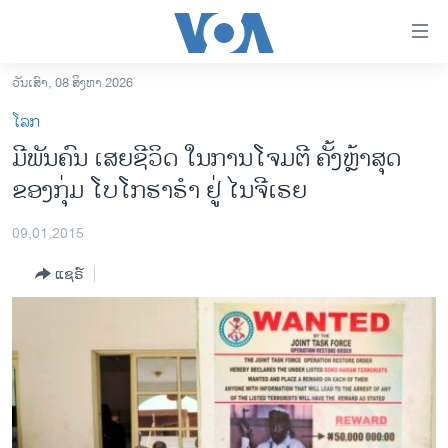
ລິ້ງ
ສຳຫລັບ
ເຂົ້າ
ວັນເສົາ, 08 ສິງຫາ 2026
ຫາ
ໂຮມເພຈ
ໂລກ
ຂ້າມ
ລາວ
ມີພັນຄົນ ເສຍຊີວິດ ໃນການໂຈມຕີ ຄັ້ງຫຼ້າສຸດ
ຂ້າມ
ອາເມຣິກາ
ຂອງກຸ່ມ ໂບໂກຮາຣຳ ຢູ່ ໄນຈີເຣຍ
ຂ້າມ
ໄປ
ການເລືອກຕັ້ງ ປະທານາທີບໍດີ ສະຫະລັດ 2024
ຫາ
09,01,2015
ຂ່າວ​ຈີນ
ຊອກ
ແຊຣ໌
ຄົ້ນ
ໂລກ
ເອເຊຍ
ອິດສະຫຼະພາບດ້ານການຂ່າວ
ຊີວິດຊາວລາວ
ຊຸມຊົນຊາວລາວ