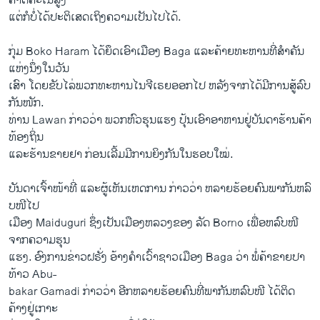
ຄາດ​ຄະ​ເນ​ສູງ
ແຕ່​ກໍບໍ່ໄດ້ປະຕິເສດເຖິງຄວາມເປັນໄປໄດ້.
ກຸ່ມ Boko Haram ​ໄດ້ຍຶດ​ເອົາ​ເມືອງ Baga ​ແລະ​ຄ້າຍ​ທະຫານ​ທີ່​ສຳຄັນ​ ​
ແຫ່ງ​ນຶ່ງ​ໃນ​ວັນ​
ເສົາ ໂດຍຂັບ​ໄລ່​ພວກ​ທະຫານ​ໄນ​ຈີ​ເຣຍອອກໄປ ຫລັງ​ຈາກ​ໄດ້​ມີ​ການ​ສູ້​ລົບ​
ກັນ​ໜັກ.
ທ່ານ Lawan ກ່າວ​ວ່າ ພວກ​ຫົວ​ຮຸນ​ແຮງ ປຸ້ນ​ເອົາ​ອາຫານ​ຢູ່ບັນດາ​ຮ້ານ​ຄ້າ​
ທ້ອງຖິ່ນ ​
ແລະ​ຮ້ານ​ຂາຍ​ຢາ ກ່ອນເລີ້ມ​ມີ​ການ​ຍິງ​ກັນ​ໃນ​ຮອບ​ໃໝ່.
ບັນດາ​ເຈົ້າ​ໜ້າ​ທີ່ ​ແລະ​ຜູ້​ເຫັນ​ເຫດການ ກ່າວ​ວ່າ ຫລາຍ​ຮ້ອຍ​ຄົນ​ພາກັນ​ຫລົ​
ບໜີ​ໄປ
​ເມືອງ​ Maiduguri ຊຶ່ງເປັນເມືອງຫລວງ​ຂອງ ລັດ Borno ​ເພື່ອ​ຫລົບໜີ​
ຈາກ​ຄວາມຮຸນ
​ແຮງ. ອົງການ​ຂ່າວ​ຝຣັ່ງ ອ້າງ​ຄຳ​ເວົ້າ​ຊາວ​ເມືອງ Baga ວ່າ ພໍ່ຄ້າ​ຂາຍ​ປາ
ທ້າວ Abu-
bakar Gamadi ກ່າວ​ວ່າ ອີກຫລາຍ​ຮ້ອຍຄົນ​ທີ່​ພາກັນ​ຫລົບໜີ ​ໄດ້​ຕິດ​
NIGERIA BOKO HARAM VO
ຄ້າງ​ຢູ່​ເກາະ​
EMBED
SHARE