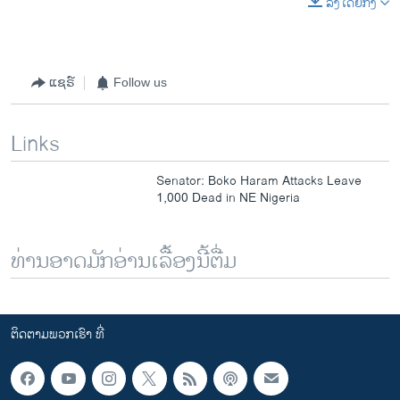
ລິງໂດຍກົງ
EMBED
SHARE
ແຊຣ໌
Follow us
Links
Senator: Boko Haram Attacks Leave
1,000 Dead in NE Nigeria
ທ່ານອາດມັກອ່ານເລື້ອງນີ້ຕື່ມ
ຕິດຕາມພວກເຮົາ ທີ່