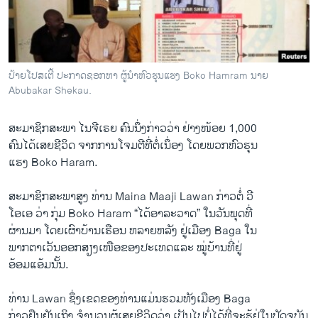
ວິທະຍາສາດ-ເທັກໂນໂລຈີ
ທຸລະກິດ
ພາສາອັງກິດ
ປ້າຍໂປສເຕີ້ ປະກາດຊອກຫາ ຜູ້ນຳຫົວຮຸນແຮງ Boko Hamram ນາຍ
ວີດີໂອ
Abubakar Shekau.
ສຽງ
ສະມາຊິກ​ສະພາ ​ໄນ​ຈີ​ເຣຍ ຄົນ​ນຶ່ງ​ກ່າວ​ວ່າ ຢ່າງ​ໜ້ອຍ 1,000
ລາຍການກະຈາຍສຽງ
ຄົນ​ໄດ້​ເສຍ​ຊີວິດ ຈາກ​ການໂຈມ​ຕີ​ທີ່ຕໍ່​ເນຶ່ອງ ​ໂດຍ​ພວກ​ຫົວ​ຮຸນ
ຕິດຕາມພວກເຮົາ ທີ່
​ແຮງ ​Boko Haram.
ລາຍງານ
ສະມາຊິກສະພາສູງ ທ່ານ​ Maina Maaji Lawan ກ່າວ​ຕໍ່ ວີ​
ໂອ​ເອ ວ່າ ກຸ່ມ Boko Haram “​ໄດ້ອາ​ລະວາ​ດ” ​ໃນ​ວັນ​ພຸດ​ທີ່
Security Experts: Nigeria, Neighbors Must Unite Against Boko Haram
ພາສາຕ່າງໆ
EMBED
SHARE
​ຜ່ານມາ ໂດຍ​ເຜົາ​ບ້ານ​ເຮືອ​ນ ຫລາຍ​ຫລັງ ຢູ່​ເມືອງ Baga ໃນ​
by
ສຽງອາເມຣິກາ ວີໂອເອລາວ
ພາກ​ຕາ​ເວັນ​ອອກສຽງ​ເໜືອ​ຂອງປະເທດ​ແລະ ໝູ່​ບ້ານ​ທີ່ຢູ່
​ອ້ອມ​ແອ້ມ​ນັ້ນ.
ທ່ານ Lawan ​ຊຶ່ງເຂດຂອງ​ທ່ານແມ່ນ​ຮວມທັງເມືອງ Baga
ກ່າວ​ຢືນຢັນ​ເຖິງ ຈຳນວນຜູ້​ເສຍ​ຊີວິດວ່າ ​ເປັນ​ໄປ​ບໍ່​ໄດ້​ທີ່​ຈະ​ຮູ້​ຢູ່​ໃນ​ປັດ​ຈຸ​ບັນ​