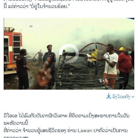
ນີ້ ​ແຕ່​ກ່າວ​ວ່າ “ບໍ່​ຢູ່​ໃນ​ຈຳນວນ​ຮ້ອຍ.”
No media source currently available
ລິງໂດຍກົງ
0:00
0:02:30
EMBED
SHARE
ວີ​ໂອ​ເອ ​ໄດ້​ລົມ​ກັບ​ບັນດາ​ນັກວິ​ເຄາະ ທີ່​ຕິດ​ຕາມ​ເບິ່ງ​ສະພາບການ​ໃນ​ວັນ​
ພະຫັດ​ວານ​ນີ້ ​
ທີ່​ກ່າວ​ວ່າ ຈຳນວນ​ຜູ້ເສຍຊີວິດ​ຂອງ ທ່ານ Lawan ປາກົດ​ວ່າເປັນ​ການ