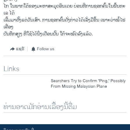
ໄກ​ ໃນ​ພາກ​ໃຕ້​ຂອງ​ມະຫາ​ສະມຸດ​ອິນ​ເດຍ ບ່ອນ​ທີ່​ການ​ຊອກ​ຄົ້ນ​ໃນ​ພື້ນ​ທະ​
ເລ ໄດ້​
ເລີ້ມ​ມາ​ຕັ້ງ​ແຕ່​ວັນ​ເສົາ. ການ​ຊອກ​ຄົ້ນ​ດັ່ງກ່າວ​ໄດ້​ເລັ່ງມືຂຶ້ນ ເພາະວ່າໝໍ້​ໄຟ
ເຄື່ອງ​
ບັນທຶກ​ສຽງ ທີ່​ໃຊ້ໄດ້​ນຶ່ງ​ເດືອນ​ນັ້ນ ​ໃກ້​ຈະ​ໝົດ​ລົງ​ແລ້ວ.
ແຊຣ໌
Follow us
Links
Searchers Try to Confirm 'Ping,' Possibly
From Missing Malaysian Plane
ທ່ານອາດມັກອ່ານເລື້ອງນີ້ຕື່ມ