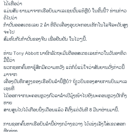
ໄດ້ເທື່ອວ່າ
ແມ່ນ​ສັນ ຍານມາ​ຈາກ​ເຮືອບິນມາ​ເລ​ເຊຍ​ນັ້ນແທ້ຫຼື​ບໍ ໃນ​ຂັ້ນ​ນີ້? ທ່ານ​ກ່າວ​
ຕໍ່​ໄປວ່າ
ກຳ​ປັ່ນ​ອອສ​ເຕຣ​ເລຍ 2 ລຳ ທີ່​ຕິດ​ເຄື່ອງ​ອຸບປະກອນ​ເທັກ​ໂນ​ໂລ​ຈີ​ລະດັບ​ສູງ
ຈະໄປ
​ສົມທົບ​ກັບ​ກຳ​ປັ່ນ​ຂອງ​ຈີນ​ ເພື່ອຢືນຢັນ ​ໃນ​ໄວໆ​ນີ້.
ທ່ານ Tony Abbott ນາຍົກລັດຖະມົນຕີອອສ​ເຕຣ​ເລຍກ່າວ​ໃນ​ວັນ​ອາທິດ​
ມື້​ນີ້ວ່າ
ພວກ​ຊອກ​ຄົ້ນຫາ​ຮູ້ສຶກມີຄວາມ​ຫວັງ ​ແຕ່​ກໍ​ບໍ່ແນ່​ໃຈ​ວ່າ​ສັນຍານ​ດັ່ງກ່າວ​ນີ້
ມາ​ຈາກ​
ເຄື່ອງ​ບັນທຶກ​ສຽງຂອງ​ເຮືອບິນ​ລຳ​ນີ້​ຫຼື​ບໍ? ຖ້ຽວ​ບິນ​ຂອງ​ສາຍ​ການບິນ​ມາ​ເລ​
ເຊຍທີ່
ໄດ້​ອອກ​ຈາກ​ນະຄອນຫຼວງ​ກົວ​ລາ​ລຳ​ເປີມຸ້ງ​ໜ້າ​ໄປ​ຍັງ​ນະຄອນຫຼວງ​ປັກ​ກິ່ງ
ຫາຍ
​ສາບ​ສູນ​ໄປໄດ້​ເກືອບ​ນຶ່ງ​ເດືອນ​ແລ້ວ ຄື​ຕັ້ງ​ແຕ່​ວັນ​ທີ​ 8 ມີນາ​ຜ່ານ​ມາ​ນີ້​.
ການ​ຊອກ​ຄົ້ນ​ຫາ​ເຮືອບິນ​ລຳ​ນີ້​ຢ່າງ​ກວ້າງຂວາງ ​ໄດ້​ເພ່ງ​ເລັງ​ໃສ່​ເຂດ​ສອກ
ຫຼີກຫ່າງ