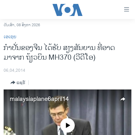
ລິ້ງ
ສຳຫລັບ
ເຂົ້າ
ວັນເສົາ, 08 ສິງຫາ 2026
ຫາ
ໂຮມເພຈ
ເອເຊຍ
ຂ້າມ
ລາວ
ກຳປັ່ນຂອງຈີນ ໄດ້ຮັບ ສຽງສັນຍານ ທີ່ອາດ
ຂ້າມ
ອາເມຣິກາ
ມາຈາກ ຖ້ຽວບິນ MH370 (ວີດີໂອ)
ຂ້າມ
ໄປ
ການເລືອກຕັ້ງ ປະທານາທີບໍດີ ສະຫະລັດ 2024
ຫາ
06,04,2014
ຂ່າວ​ຈີນ
ຊອກ
ແຊຣ໌
ຄົ້ນ
ໂລກ
ເອເຊຍ
malaysiaplane6april14
ອິດສະຫຼະພາບດ້ານການຂ່າວ
ຊີວິດຊາວລາວ
No media source currently available
ຊຸມຊົນຊາວລາວ