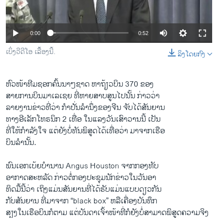
ວິທະຍາສາດ-ເທັກໂນໂລຈີ
ທຸລະກິດ
0:00
0:52
ພາສາອັງກິດ
ເບິ່ງວີດີໂອ ເລື້ອງນີ້.
ລິງໂດຍກົງ
ວີດີໂອ
ສຽງ
ຫົວໜ້າ​ທີ​ມ​ຊອກ​ຄົ້ນ​ນາໆ​ຊາດ ຫາ​ຖ້ຽ​ວບິນ 370 ຂອງ​
ສາຍ​ການບິນ​ມາ​ເລ​ເຊຍ ທີ່​ຫາຍ​ສາບ​ສູນ​ໄປ​ນັ້ນ ກ່າວ​ວ່າ
ລາຍການກະຈາຍສຽງ
ຕິດຕາມພວກເຮົາ ທີ່
ລາຍ​ງານຂ່າວ​ທີ່​ວ່າ ກຳ​ປັ່ນ​ລຳ​ນຶ່ງ​ຂອງ​ຈີນ ຈັບ​ໄດ້ສັນຍານ
ລາຍງານ
ທາງ​ອີ​ເລັກໂທຣນິກ 2 ​ເທື່ອ ​ໃນ​ແລງວັນ​ເສົາ​ວານ​ນີ້ ເປັນ
ທີ່ໃຫ້​ກຳລັງ​ໃຈ ​ແຕ່​ຍັງ​ບໍ່​ທັນ​ພິສູດ​ໄດ້​ເທື່ອ​ວ່າ ​ມາ​ຈາກ​ເຮືອ
ບິນ​ລຳ​ນັ້ນ.
ພາສາຕ່າງໆ
ພົນ​ເອກ​ເບ້ຍ​ບຳນານ Angus Houston ຈາກ​ກອງທັບ
​ອາກາດສະຫລັດ ກ່າວ​ຕໍ່​ກອງ​ປະຊຸມ​ນັກ​ຂ່າວ​ໃນ​ວັນ​ອາ
ທິດ​ມື້​ນີ້​ວ່າ ​ເຖິງ​ແມ່ນ​ສັນຍານທີ່​ໄດ້​ຮັບ​ແມ່ນ​ແບບ​ດຽວກັນ
ກັບ​ສັນຍານ ​ທີ່​ມາ​ຈາກ “black box” ​ຫລືເຄື່ອງ​ບັນທຶກ
​ສຽງໃນ​ເຮືອບິນ​ກໍ​ຕາມ ​ແຕ່​ບັນດາ​ເຈົ້າ​ໜ້າທີ່​ກໍ​ຍັງບໍ່​ສາມາດ​ພິສູດ​ຄວາມ​ຈິງ