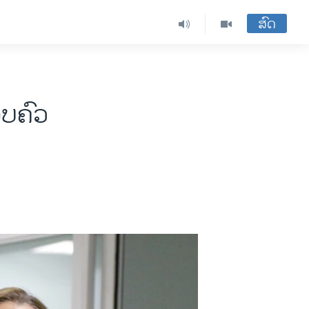
ສົດ
ອບ​ຄົວ