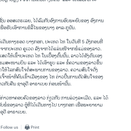
ຊັ່ນ ອອ​ສ​ເຕ​ຣ​ເລຍ, ໄດ້​ລົມ​ກັບ​ອົງ​ການ​ອົບ​ພະ​ຍົບ​ຂອງ ອົງ​ການ​
່ອຮັບເອົາການຂໍລີ້ໄພຂອງນາງ ອາລ-ກູນັນ.
ໄດ້​ເດີນ​ທາງ​ຮອດ ບາງກອກ, ປະ​ເທດ ໄທ ໃນ​ວັນ​ທີ 5 ມັງ​ກອນ​ທີ່​
ນຈາກປະເທດ ຄູເວດ ລັງຈາກໄດ້ແລ່ນໜີຈາກພໍ່ແມ່ຂອງລາວ.
ເສດໃຫ້ເຂົ້າປະເທດ ໄທ ໃນເບື້ອງຕົ້ນນັ້ນ, ລາວໄດ້ຂັງຕົນເອງ
ແຮມສະໜາມບິນ ແລະ ໄດ້ເອົາຮູບ ແລະ ຂໍ້ຄວາມຂອງລາວຂຶ້ນ
ຮັດໃຫ້ໂລກສົນໃຈຕໍ່ສະພາບການຂອງລາວ. ຄວາມສົນໃຈດັ່ງ
າເຈົ້າໜ້າທີ່ຄົນເຂົ້າເມືອງຂອງ ໄທ ຕ່າວປີ້ນການຕັດສິນໃຈຂອງ
່ງລາວກັບຄືນ ຊາອຸດີ ອາຣາເບຍ ກ່ອນໜ້ານັ້ນ.
້​ກ່າວ​ຫາ​ຄອບ​ຄົວ​ຂອງ​ລາວ​ ກ່ຽວ​ກັບ ການ​ລ່ວງ​ລະ​ເມີດ, ແລະ ໄດ້
ັບພໍ່ຂອງລາວ ຜູ້ທີ່ໄດ້ເດີນທາງໄປ ບາງກອກ ເພື່ອພະຍາຍາມ
ອຸດີ ອາຣາເບຍ.
Follow us
Print