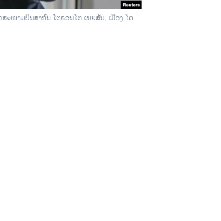
ອດ​ສະ​ໜາມ​ບິນ​ສາ​ກົນ ໂຕ​ຣອນ​ໂຕ ເພຍ​ສັນ, ເມືອງ ໂຕ​