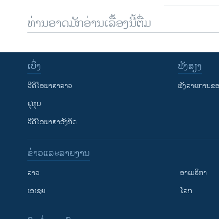
ທ່ານອາດມັກອ່ານເລື້ອງນີ້ຕື່ມ
ເບິ່ງ
ຟັງສຽງ
ວີດີໂອພາສາລາວ
ຟັງລາຍການຂອງ
ຢູທູບ
ວີດີໂອພາສາອັງກິດ
ຂ່າວແລະລາຍງານ
ລາວ
ອາເມຣິກາ
ເອເຊຍ
ໂລກ