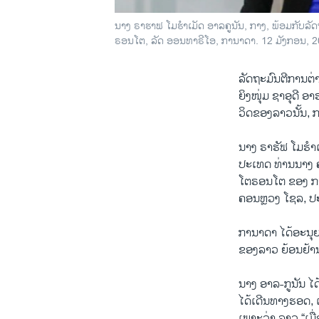
ນາງ ຣາ​ຮາ​ຟ ໂມ​ຮຳ​ເມັດ ອາ​ລ​ຄູ​ນັນ, ກາງ, ພ້ອມ​ກັບ​ລັ
ຣອນ​ໂຕ, ລັດ ອອນ​ທາ​ຣີ​ໂອ, ກາ​ນາ​ດາ. 12 ມັງ​ກອນ, 
ລັດ​ຖະ​ມົນ​ຕີ​ການ​ຕ່
ຍິງໜຸ່ມ ຊາອຸດີ ອ
ວິດຂອງລາວນັ້ນ, ກ
ນາງ ຣາ​ຮັຟ ໂມ​ຮຳ​ເມ
ປະເທດ ທ່ານນາງ 
ໂຕຣອນໂຕ ຂອງ ກາ
ຄອນຫຼວງ ໂຊລ, ປະເ
ກາ​ນາ​ດາ ໄດ້​ອະ​ນຸ​ຍາ
ຂອງລາວ ຍ້ອນຢ້າ
ນາ​ງ ອາ​ລ​-ກູ​ນັນ ໄດ
ໄດ້ເດີນທາງຮອດ, ແ
ເພາະວ່າ ລາວ “ເມື