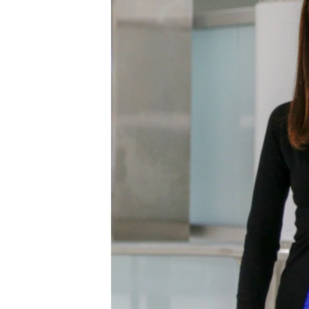
ວິທະຍາສາດ-ເທັກໂນໂລຈີ
ທຸລະກິດ
ພາສາອັງກິດ
ວີດີໂອ
ສຽງ
ລາຍການກະຈາຍສຽງ
ລາຍງານ