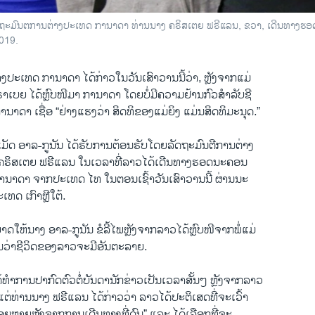
ດ​ຖະ​ມົນ​ຕ​ການ​ຕ່າງ​ປະ​ເທດ ກ​າ​ນາ​ດາ ທ່ານນາງ ຄ​ຣິ​ສ​ເຕຍ ຟ​ຣີ​ແລນ, ຂວາ, ເດີນ​ທາງ​ຮ
2019.
າງ​ປະ​ເທດ ກາ​ນາ​ດາ ໄດ້​ກ່າວ​ໃນ​ວັນ​ເສົາ​ວານນີ້​ວ່າ, ຫຼັງ​ຈາກ​ແມ່
າຣາເບຍ ໄດ້ຫຼົບໜີມາ ການາດາ ໂດຍບໍ່ມີຄວາມຢ້ານກົວສຳລັບຊີ
ານາດາ ເຊື່ອ “ຢ່າງແຮງວ່າ ສິດທິຂອງແມ່ຍິງ ແມ່ນສິດທິມະນຸດ.”
ັດ ອາ​ລ​-ກູ​ນັນ ໄດ້​ຮັບ​ການ​ຕ້ອນ​ຮັບ​ໂດຍ​ລັດ​ຖະ​ມົນ​ຕີ​ການ​ຕ່າງ​
ຄຣິສເຕຍ ຟຣີແລນ ໃນເວລາທີ່ລາວໄດ້ເດີນທາງຮອດນະຄອນ
ນາດາ ຈາກປະເທດ ໄທ ໃນຕອນເຊົ້າວັນເສົາວານນີ້ ຜ່ານນະ
ທດ ເກົາຫຼີໃຕ້.
ດ​ໃຫ້​ນາງ ອາ​ລ​-ກ​ູນັນ ຂໍ​ລີ້​ໄພຫຼັງ​ຈາກ​ລາວ​ໄດ້ຫຼົບ​ໜີ​ຈາກ​ພໍ່​ແມ່​
ນວ່າຊີວິດຂອງລາວຈະມີອັນຕະລາຍ.
້​ທຳ​ການ​ປາ​ກົດ​ຕົວ​ຕໍ່​ບັນ​ດາ​ນັກ​ຂ່າວ​ເປັນ​ເວ​ລາ​ສັ້ນໆ ຫຼັງ​ຈາກ​ລາວ
ຕ່ທ່ານນາງ ຟຣີແລນ ໄດ້ກ່າວວ່າ ລາວໄດ້ປະຕິເສດທີ່ຈະເວົ້າ
່ອຍຫຼາຍຫຼັງຈາກການເດີນທາງທີ່ດົນ” ແລະ ໄດ້ເລືອກທີ່ຈະ