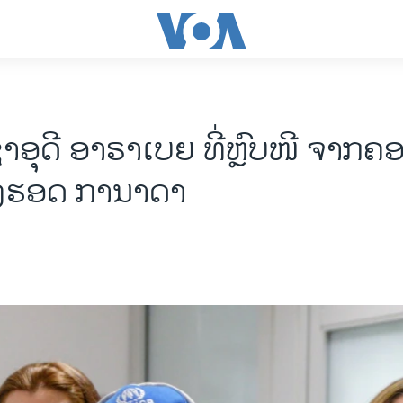
າ​ອຸ​ດີ ອາ​ຣາ​ເບຍ ທີ່ຫຼົບ​ໜີ​ ຈ​າກ​ຄ
ງ​ຮອດ ກາ​ນາ​ດາ