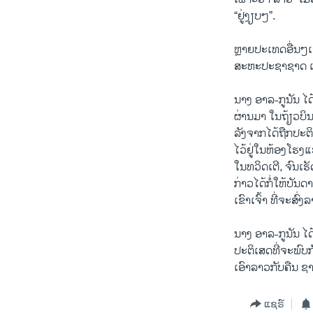
“ຢູ່ງຽບໆ”.
ຫຼາຍ​ປະ​ເທດ​ອື່ນໆ​ເ
ສະຫະປະຊາຊາດ ເພື
ນາ​ງ ອາ​ລ​-ກູ​ນັນ 
ຜ່ານມາ ໃນຖ້ຽວບິ
ລັງຈາກໄດ້ຖືກປະຕິ
ໄວ້ຢູ່ໃນຫ້ອງໂຮງ
ໃນທວິດເຕີ, ຈົນເ
ກ່າວໄດ້ກໍ່ໃຫ້ບັນດ
ເຂົາເຈົ້າ ທີ່ຈະສົ
ນາງ ອາ​ລ​-ກູນັນ ໄດ
ປະຕິເສດທີ່ຈະພົບກ
ເອົາລາວກັບຄືນ ຊາ
ແຊຣ໌