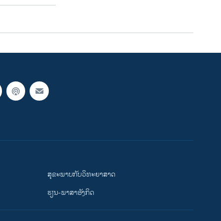
ສຸຂະພາບກັບວິທະຍາສາດ
ຮຽນ-ພາສາອັງກິດ