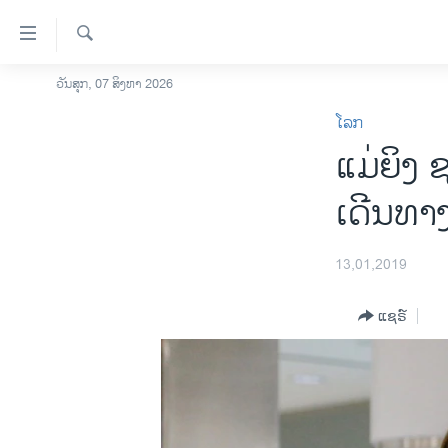
ລິ້ງ
ສຳຫລັບ
ເຂົ້າ
ຄົ້ນຫາ
ວັນສຸກ, 07 ສິງຫາ 2026
ໂຮມເພຈ
ຫາ
ໂລກ
ລາວ
ຂ້າມ
ແມ່​ຍິງ ຊ
ຂ້າມ
ອາເມຣິກາ
ຂ້າມ
ການເລືອກຕັ້ງ ປະທານາທີບໍດີ ສະຫະລັດ
ເດີນ​ທາ
ໄປ
2024
ຫາ
ຂ່າວ​ຈີນ
ຊອກ
13,01,2019
ຄົ້ນ
ໂລກ
ແຊຣ໌
ເອເຊຍ
ອິດສະຫຼະພາບດ້ານການຂ່າວ
ຊີວິດຊາວລາວ
ຊຸມຊົນຊາວລາວ